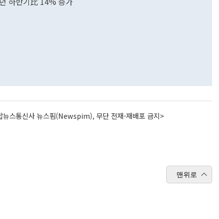
년 하반기比 14% 증가
뉴스통신사 뉴스핌(Newspim), 무단 전재-재배포 금지>
맨위로