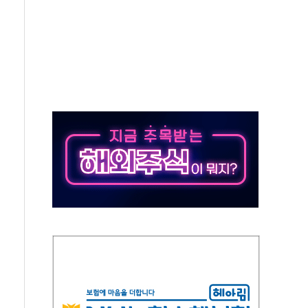
대응 1단계 진압 중
야, 경쟁상대 中과 비교해야"
하는 '선봉'의 대민 봉사
미사일 1발 발사… 올해 10번째·42일 만 도발
 새 안보 위기… 반군·마약카르텔이 습득해 전투 활용
어선 구조
무해한 표면 부식 물질"
분만에 진화...외국인 노동자 숨져
즌2
축 피해 최소화 '총력 대응'
유입에도 박스권…美 암호화폐 법안 처리 여부도 변수
 '62일째'..."대부분 여기서 상주"