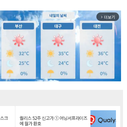
더보기
arrow_forward_ios
Mute
리스크
퀄리스 52주 신고가 ① 어닝서프라이즈
에 월가 환호