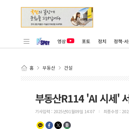
영상
포토
정치
정책·서
홈
부동산
건설
부동산R114 'AI 시세'
기사입력 :
2025년01월09일 14:07
최종수정 :
20