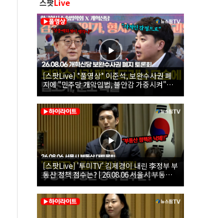
스팟
Live
[스팟Live] *풀영상* 이준석, 보완수사권 폐
지에 "민주당 개악입법, 불안감 가중시켜"｜
26.08.06 개혁신당 보완수사권 폐지 토론회
[스팟Live] '투미TV' 김제경이 내린 李정부 부
동산 정책 점수는? | 26.08.06 서울시 부동산
대토론회