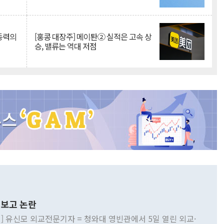
 동력의
[홍콩 대장주] 메이퇀② 실적은 고속 상
승, 밸류는 역대 저점
보고 논란
] 유신모 외교전문기자 = 청와대 영빈관에서 5일 열린 외교·