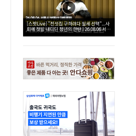
[스팟Live] "전셋집 구하려다 월세 선택"...사
회에 첫발 내디딘 청년의 한탄 | 26.08.06 서울
시 부동산 대토론회