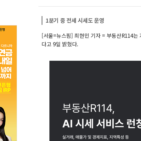
1분기 중 전세 시세도 운영
[서울=뉴스핌] 최현민 기자 = 부동산R114는
다고 9일 밝혔다.