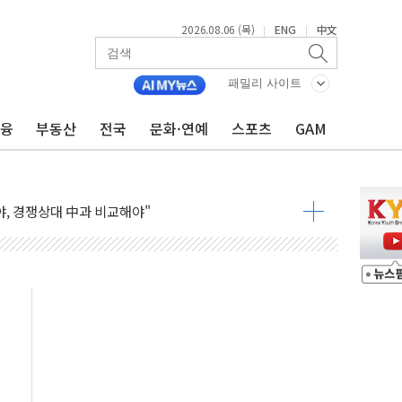
2026.08.06 (목)
ENG
中文
|
|
패밀리 사이트
금융
부동산
전국
문화·연예
스포츠
GAM
 반대…상법·자본시장법 개정 논의"
 차익실현 속 혼조세...웨스턴디지털·샌디스크↓
에 긴급 안보 점검회의
호르무즈 재개방 기대에 강세
조까지, 상승...호실적 보고 기업 상승세 뚜렷
인 '사파리' 공격… 시민들 공포감 극대화 전략
' 임시 주총 기대감에 홀로 상한가…마진 잔액은 사상 최고
버리지 위험수위…숨은 차입이 더 큰 변수"