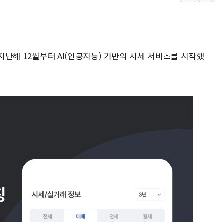
양주 섬유염색공장서 화재 1명 중상…
김정관 산업부 장관 "주 52시간 손봐
해군 1함대 창설 80주년…지역과 함께
 지난해 12월부터 AI(인공지능) 기반의 시세 서비스를 시작했
[3보] 북, 원산서 동해로 단거리 탄도
우크라 드론 전술, 중남미 콜롬비아에
동해해경, 독도 해상서 부유물 감긴 
주한미군 "오산기지 누출, 백린 아닌 
구미 폐염산처리업체서 불 2시간30여
해군과 함께하는 '불금전파, 송정' 시
강원도 폭염특보 11일째…온열질환·가
[코인 시황] 비트코인, ETF 자금 
[르포] 39도 폭염 속 잠실 개표소 시위