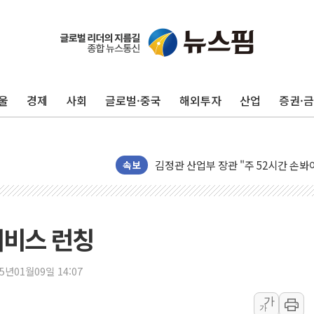
울
경제
사회
글로벌·중국
해외투자
산업
증권·
김정관 장관 "영업이익 N% 성과급
속보
뉴욕증시 프리뷰, 미 주가선물 AI주
청와대, 북한 단거리 탄도미사일 발사
금값 7주 만에 최고…美 고용 둔화·
 서비스 런칭
[인도증시] 중동 긴장 완화에 실적 호
러, 1인칭시점 드론으로 우크라 민간
25년01월09일 14:07
[베트남 증시] 지수 하락 속 'DGC
가
가
'월가의 황제' 다이먼 "금융시장 레