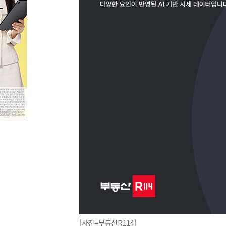
[사진=부동산R114]