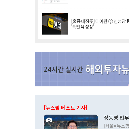
[홍콩 대장주] 메이퇀 ③ 신성장
'폭발적 성장'
[뉴스핌 베스트 기사]
정동영 업무
[서울=뉴스핌