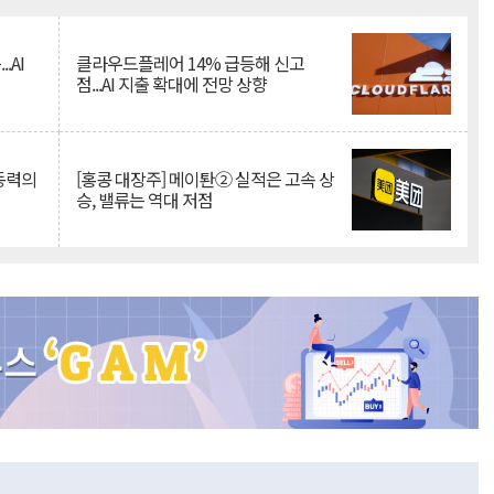
Mute
.AI
클라우드플레어 14% 급등해 신고
점...AI 지출 확대에 전망 상향
 동력의
[홍콩 대장주] 메이퇀② 실적은 고속 상
승, 밸류는 역대 저점