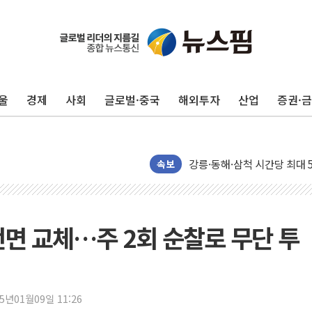
[속보] 민주, 제주·인천 경선 결
[속보] 민주, 인천 경선 결과 발
[속보] 민주, 제주 경선 결과 발
울
경제
사회
글로벌·중국
해외투자
산업
증권·
이번주 국내 주요 금융일정(8.1
美, 이란전 출구전략 만지작
강릉·동해·삼척 시간당 최대 
폐기물 수거하다 참변…60대
속보
서울 중랑구 주택가서 흉기 난
李대통령 "결혼 때문에 손해 
여수 오동도 인근 해상서 모
전면 교체…주 2회 순찰로 무단 투
추미애, '위안부' 피해자 기림
인천 선재도 갯벌서 해루질 중
인천서 말다툼 중 어머니 흉기
25년01월09일 11:26
'화합' 꺼낸 김민석에 '뻔뻔