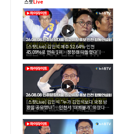
스팟
Live
[스팟Live] 김민석 제주 52.64%·인천
45.09%로 연속 1위…정청래 따돌렸다’ |
26.08.08 더불어민주당 당대표·최고위원 후
보 인천 합동연설회
[스팟Live] 김민석 “누가 김민석보다 국정 방
향을 공유했나”…인천서 ‘대체불가’ 외쳤다 |
26.08.08 더불어민주당 당대표·최고위원 후
보 인천 합동연설회