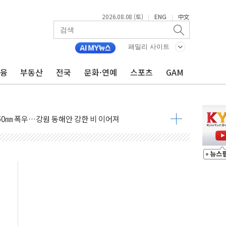
2026.08.08 (토)
ENG
中文
|
|
과 발표...김민석 47.75% 정청래 42.08%
표...김민석 45.09% 정청래 43.27% 송영길 11.63%
패밀리 사이트
표...김민석 52.64% 정청래 39.89% 송영길 7.47%
금융
부동산
전국
문화·연예
스포츠
GAM
0~8.14)
…공습 한계·탄약 부족 현실화
50㎜ 폭우…강원 동해안 강한 비 이어져
 환경미화원 수거차에 치여 사망
동…60대 남성 2명 숨져
보는 일 없게"…'결혼 페널티' 22개 과제 손본다
터보트 전복…1명 사망·1명 실종
의 날 참석..."국제적 시민 연대로 목소리 내야"
 실종 60대 나흘만에 숨진 채 발견
 살해 10대 아들 체포
' 받아친 정청래…제주 연설서 신경전 고조