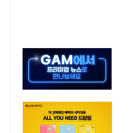
지시…與 "적극 환영"·野 "졸속 국정"
10일까지 최대 3.5m 높은 물결
23명…정부, 비상대응기구 가동
 베이징도 부동산 규제 철폐
승으로 피서객 7명 고립…전원 구조
 멍' 운영…페르세우스 유성우 관측