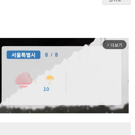
더보기
arrow_forward_ios