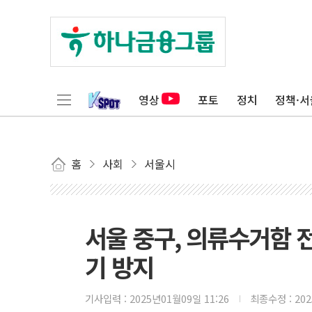
영상
포토
정치
정책·서
홈
사회
서울시
서울 중구, 의류수거함 
기 방지
기사입력 :
2025년01월09일 11:26
최종수정 :
20