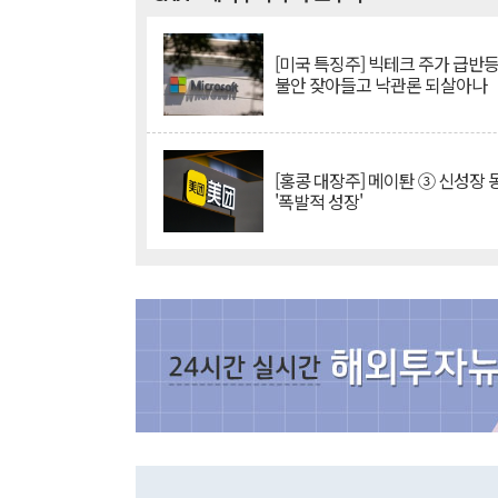
[미국 특징주] 빅테크 주가 급반등..
불안 잦아들고 낙관론 되살아나
[홍콩 대장주] 메이퇀 ③ 신성장
'폭발적 성장'