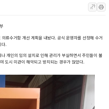
가
李대통령, ISA 개편 재검토 
가
동해중부 전 해상 풍랑주의보…
연일 폭염에 온열질환 사망 
부
中 전방위 아파트 부양, 수도
인제 용대리 계곡서 수위 상
9일 의류수거함 개선 계획을 내놨다. 공식 운영자를 선정해 수거
동해시, 11~14일 '별똥별
다.
나 개인의 임의 설치로 인해 관리가 부실하면서 주민들이 불
쌓여 도시 미관이 해악되고 방치되는 경우가 많았다.