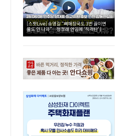
[스팟Live] 송영길 “뼈해장국도 3번 끓이면
물도 안 나와”…정청래 연임에 ‘직격탄’ |
26.08.08 더불어민주당 당대표·최고위원 후
보 인천 합동연설회