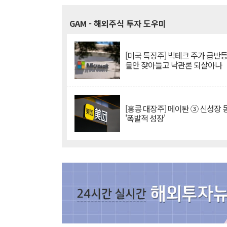
GAM
- 해외주식 투자 도우미
[미국 특징주] 빅테크 주가 급반등..
불안 잦아들고 낙관론 되살아나
[홍콩 대장주] 메이퇀 ③ 신성장
'폭발적 성장'