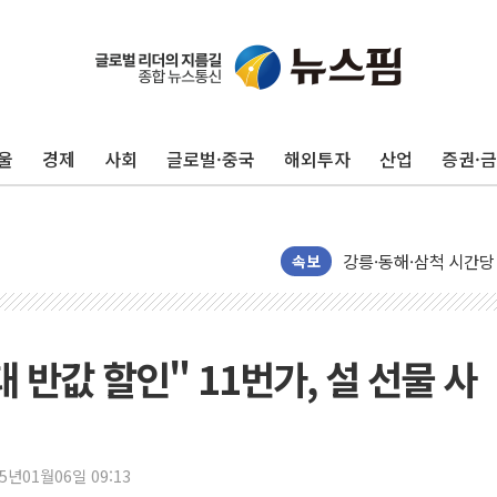
울
경제
사회
글로벌·중국
해외투자
산업
증권·
이번주 국내 주요 금융일정
美, 이란전 출구전략 
강릉·동해·삼척 시간당
속보
폐기물 수거하다 참변
서울 중랑구 주택가서 
李대통령 "결혼 때문에 
 반값 할인" 11번가, 설 선물 사
여수 오동도 인근 해상
추미애, '위안부' 피해
인천 선재도 갯벌서 해루
25년01월06일 09:13
인천서 말다툼 중 어머니