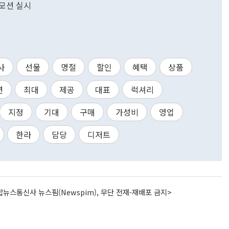
로모션 실시
사
선물
명절
할인
혜택
상품
션
최대
제공
대표
럭셔리
지정
기대
구매
가성비
영업
한라
담당
디저트
뉴스통신사 뉴스핌(Newspim), 무단 전재-재배포 금지>