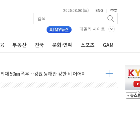
2026.08.08 (토)
ENG
中文
|
|
패밀리 사이트
금융
부동산
전국
문화·연예
스포츠
GAM
(8.10~8.14)
만지작…공습 한계·탄약 부족 현실화
 최대 50㎜ 폭우…강원 동해안 강한 비 어어져
…60대 환경미화원 수거차에 치여 사망
흉기 난동…60대 남성 2명 숨져
손해 보는 일 없게"…'결혼 페널티' 22개 과제 손본다
서 모터보트 전복…1명 사망·1명 실종
자 기림의 날 참석..."국제적 시민 연대로 목소리 내야"
질 중 실종 60대 나흘만에 숨진 채 발견
 흉기 살해 10대 아들 체포