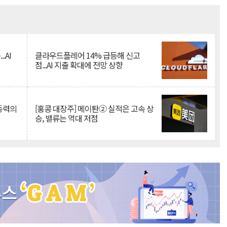
Mute
.AI
클라우드플레어 14% 급등해 신고
점...AI 지출 확대에 전망 상향
 동력의
[홍콩 대장주] 메이퇀② 실적은 고속 상
승, 밸류는 역대 저점