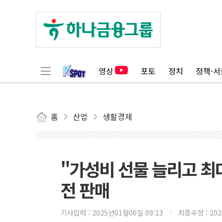
영상
포토
정치
정책·서
홈
산업
생활경제
"가성비 선물 늘리고 최대
전 판매
기사입력 :
2025년01월06일 09:13
최종수정 :
20