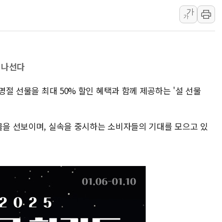
'화합' 꺼낸 김민석에
가
가
李대통령, ISA 개편 
동해중부 전 해상 풍랑
연일 폭염에 온열질환 
치 나선다
中 전방위 아파트 부양
인제 용대리 계곡서 수
 명절 선물을 최대 50% 할인 혜택과 함께 제공하는 '설 선물
동해시, 11~14일 '
강원 중·남부 동해안 
선물을 선보이며, 실속을 중시하는 소비자들의 기대를 모으고 있
청양 밭에서 일하던 9
폭염에 車 운전면허 기