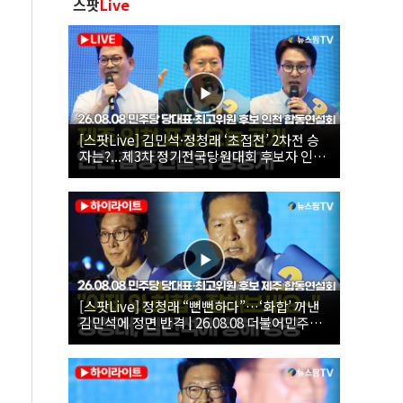
스팟
Live
[스팟Live] 김민석·정청래 ‘초접전’ 2차전 승
자는?...제3차 정기전국당원대회 후보자 인천
합동연설회 생중계 | 26.08.08
[스팟Live] 정청래 “뻔뻔하다”…‘화합’ 꺼낸
김민석에 정면 반격 | 26.08.08 더불어민주당
당대표·최고위원 후보 제주 합동연설회