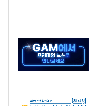
 '뻔뻔' 받아친 정청래…제주 연설서 신경전 고조
재검토 지시…與 "적극 환영"·野 "졸속 국정"
주의보…10일까지 최대 3.5m 높은 물결
사망 23명…정부, 비상대응기구 가동
, 수도 베이징도 부동산 규제 철폐
위 상승으로 피서객 7명 고립…전원 구조
별똥별 멍' 운영…페르세우스 유성우 관측
시간당 50mm 이상 폭우…호우경보 발효
0대 숨져…온열질환 여부 조사
능시험 오전 집중 편성…체감온도 38도 넘으면 중단