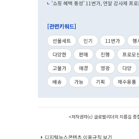
'쇼핑 혜택 풍성' 11번가, 연말 감사제 프
[관련키워드]
선물세트
인기
11번가
행
다양한
판매
진행
프로모
고물가
애경
영광
다양
배송
가능
기획
제수용품
<저작권자(c) 글로벌리더의 지름길 종합
디지털뉴스콘텐츠 이용규칙 보기