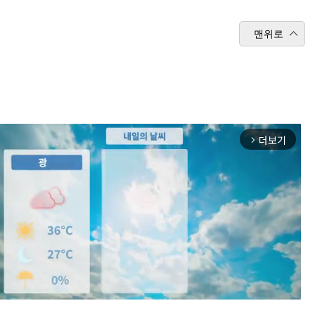
맨위로
더보기
arrow_forward_ios