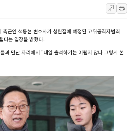
가
美 고용 쇼크에 엔화 장중 급등…시장은 "또 개입했나" 촉
가
[AI MY 뉴스] 뉴욕 반도체주 프리뷰...美 고용 쇼크에 반도
뉴욕증시 프리뷰, 美 고용 쇼크에 금리 인상 우려 후퇴…나
령의 측근인 석동현 변호사가 성탄절에 예정된 고위공직자범죄
[종합] 美 7월 고용 2만3000명 감소 '쇼크'…9월 금리 인
렵다는 입장을 밝혔다.
[사진] 이슬람 수니파 3개국, 공동방위협정 체결
자들과 만난 자리에서 "내일 출석하기는 어렵지 않나 그렇게 본
뉴욕증시 개장 전 특징주...아틀라시안·클라우드플레어
보훈부, 미 DPAA와 MOU… "6·25 미군 실종자 7359명
트럼프 "금리 내려야"…파월 때와 달리 워시엔 톤 낮춰
특정 정치인 측근 포항시 정책특보 내정설...포항시 '시끌'