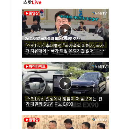
스팟
Live
[스팟Live] 李대통령 "국가폭력 피해자, 국가
가 치유해야…국가 책임 유효기간 없어"｜
26.08.07 국가폭력 피해자 위로 오찬
[스팟Live] 일상에서 장점이 더 돋보이는 '전
기 패밀리 SUV' 볼보 EX90