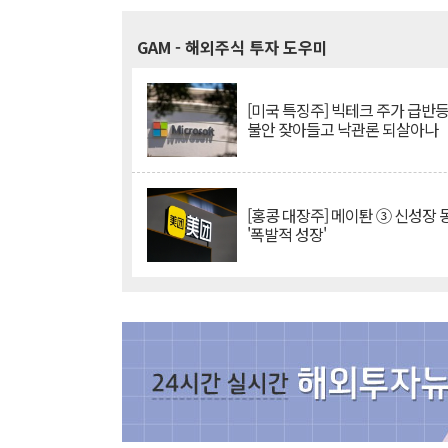
GAM
- 해외주식 투자 도우미
[미국 특징주] 빅테크 주가 급반등..
불안 잦아들고 낙관론 되살아나
[홍콩 대장주] 메이퇀 ③ 신성장
'폭발적 성장'