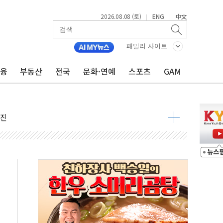
2026.08.08 (토)
ENG
中文
|
|
패밀리 사이트
금융
부동산
전국
문화·연예
스포츠
GAM
지대' 우려
 정청래 격차 확대'
타진
최고치
 요구
낮아지며 상승… STOXX 600 지수는 나흘 연속 최고치
세
엘·이란 위협에 맞설 자체 억지력 강화
동
톱'… 美 해상봉쇄 영향