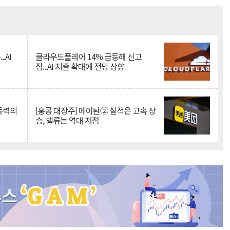
Mute
.AI
클라우드플레어 14% 급등해 신고
점...AI 지출 확대에 전망 상향
 동력의
[홍콩 대장주] 메이퇀② 실적은 고속 상
승, 밸류는 역대 저점