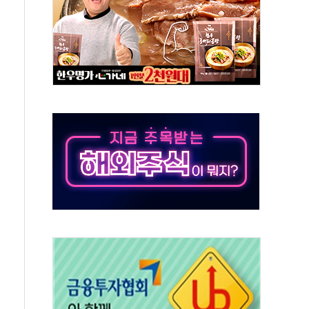
각
체주 '활짝'
스닥 선물 1%대 상승
상 기대 후퇴
·태양광주↑ VS 트레이드데스크·웬디스↓
 끝까지 찾겠다"