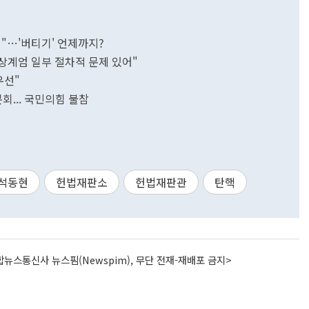
"…'버티기' 언제까지?
상계엄 일부 절차적 문제 있어"
우선"
... 국민의힘 불참
석동현
헌법재판소
헌법재판관
탄핵
뉴스통신사 뉴스핌(Newspim), 무단 전재-재배포 금지>