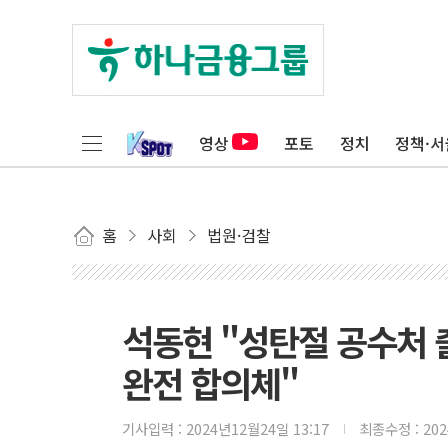
영상
포토
정치
정책·서
홈
사회
법원·검찰
석동현 "성탄절 공수처 
완전 합의체"
기사입력 :
2024년12월24일 13:17
최종수정 :
20