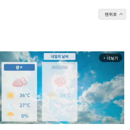
맨위로
더보기
arrow_forward_ios