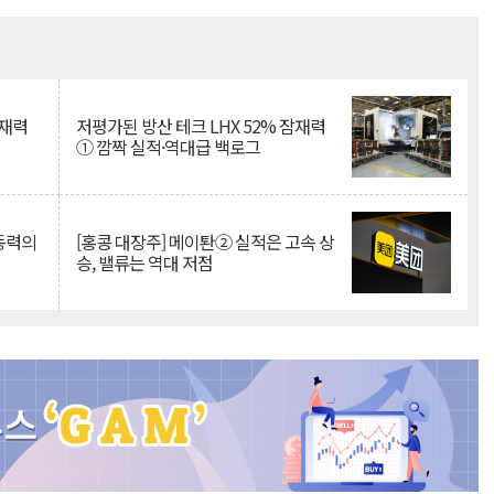
Mute
잠재력
저평가된 방산 테크 LHX 52% 잠재력
① 깜짝 실적·역대급 백로그
 동력의
[홍콩 대장주] 메이퇀② 실적은 고속 상
승, 밸류는 역대 저점