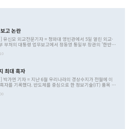
보고 논란
] 유신모 외교전문기자 = 청와대 영빈관에서 5일 열린 외교·
부 부처의 대통령 업무보고에서 정동영 통일부 장관의 '한반도
 구상'과 업무보고 발언이 논란을 빚고 있다. 이날 정 장관의
10
정부 내 조율을 거치지 않은 사안을 정책으로 추진하겠다고 공
는가 하면 사실 관계에 맞지 않은 설명도 있었다. 이재명 대통
로 신중을 기해 달라고 경고했고, 조현 외교부 장관은 '이상
지 최대 흑자
 근거한 비현실적 구상'이라는 비판을 내놨다. 그동안 정 장
책 관련 발언이 물의를 빚은 적은 여러 번 있지만 대통령과 유
] 박가연 기자 = 지난 6월 우리나라의 경상수지가 전월에 이
이 공개적으로 부정적 입장을 표명한 것은 이례적이다. 정 장
 흑자를 기록했다. 반도체를 중심으로 한 정보기술(IT) 품목 수
대북 접근법과 월권을 제어해야 한다는 목소리도 높아지고 있
간 상품수출이 처음으로 1000억달러를 넘어선 영향이다. [자
00
 따르
기자간담회를 하고 있다. [사진=통일부] 2026.07.23 ◆통일
 경상수지는 497억3000만달러 흑자로 집계됐다. 전월(386억
 넘어선 주장 정 장관은 이날 업무보고에서 '한반도 평화공존
)에 이어 두 달 연속 월간 기준 역대 최대 기록을 갈아치웠다.
 설명하면서 이재명 정부 2년차 핵심 과제로 상호 존중·평화
해 상반기 누적 경상수지 흑자는 1910억1000만달러를 기록
·핵 없는 한반도 등 3대 기본 방향을 제시했다. 정 장관은 "대
지 흑자를 견인한 것은 상품수지다. 6월 상품수지는 478억
언어는 멈춰야 한다"면서 주적 용어 대체를 주장했다. 지난 25
 흑자를 기록하며 전월에 이어 역대 최대를 다시 썼다. 국제수
D(완전하고 검증가능하며 되돌릴 수 없는 비핵화) 구도는 이미
수출은 1123억7000만달러로 전년 동월 대비 84.5% 증가하