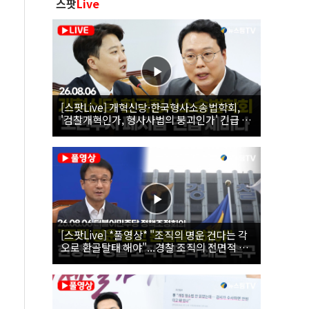
스팟
Live
[스팟Live] 개혁신당·한국형사소송법학회,
'검찰개혁인가, 형사사법의 붕괴인가' 긴급 세
미나｜26.08.06
[스팟Live] *풀영상* "조직의 명운 건다는 각
오로 환골탈태 해야"...경찰 조직의 전면적 쇄
신 촉구한 한병도 | 26.08.06 더불어민주당 정
책조정회의