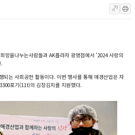
가
부모가 정부24에서 자녀 출입국
가
정청래 "2차 TV토론으로 게임 
윤상현, 사관학교 통합 비판…"
펄어비스, 붉은사막 영상 콘테스트
현대리바트, '2026 코리아빌드
사)희망을나누는사람들과 AK플라자 광명점에서 '2024 사랑의
.
진행되는 사회공헌 활동이다. 이번 행사를 통해 애경산업은 자
3300포기(11t)의 김장김치를 지원했다.