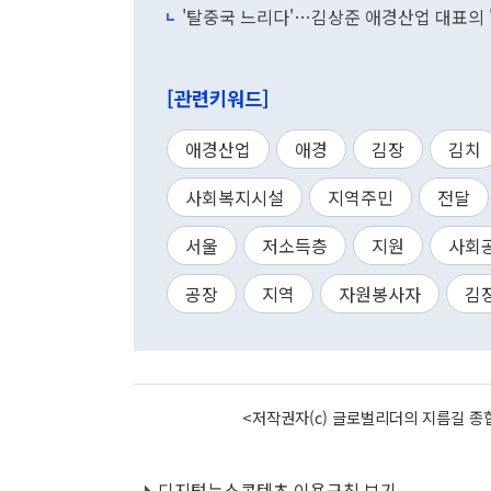
'탈중국 느리다'…김상준 애경산업 대표의 
[관련키워드]
애경산업
애경
김장
김치
사회복지시설
지역주민
전달
서울
저소득층
지원
사회
공장
지역
자원봉사자
김
<저작권자(c) 글로벌리더의 지름길 종합
디지털뉴스콘텐츠 이용규칙 보기