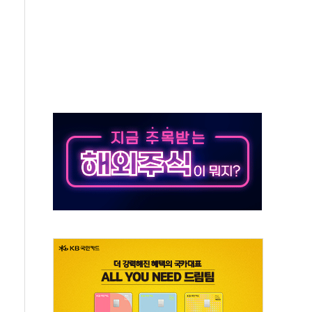
증명서 발급…7일부터 온라인 대리 신청 가능
끝…김민석, 신천지 허위신고에 배신 사과 안 해"
국방개혁은 정치적 감정 따라 추진해선 안 돼"
 '비욘드 디 어비스' 수상작 발표
위크' 참가…리모델링 상담 제공