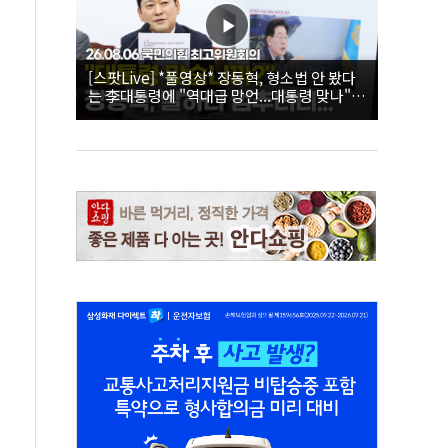
[스팟Live] *풀영상* 장동혁, 형소법 안 봤다
는 李대통령에 "역대급 망언...대통령 맞나"｜
26.08.06 국민의힘 최고위원회의