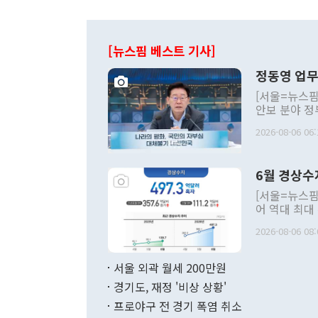
[뉴스핌 베스트 기사]
정동영 업무
[서울=뉴스핌
안보 분야 정
평화공존 발전
2026-08-06 06:
발언 중에는 
언한 것이 있
령은 공개적으
6월 경상수
주의적 희망에
관의 대북 정
[서울=뉴스핌
관 부처 장관
어 역대 최대
관의 무리한 
출 호조로 월
다. [정동영 통일부 장관이 지난달 23일 오후 서울 종로구 정부서울청사에
2026-08-06 08:
료=한국은행] 한국은행이 6일 발표한 '2026년 6월 국제수지(잠정)'에
서 취임 1주년 
면 지난 6월
부 장관 권한
1000만달러
서울 외곽 월세 200만원
발전 구상'을
이에 따라 올
적 갈등 해결
경기도, 재정 '비상 상황'
했다. 경상수
결과 혐오의 
9000만달러
프로야구 전 경기 폭염 취소
년간의 CVI
지 기준 상품