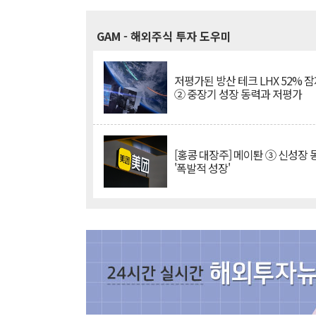
GAM
- 해외주식 투자 도우미
저평가된 방산 테크 LHX 52% 
② 중장기 성장 동력과 저평가
[홍콩 대장주] 메이퇀 ③ 신성장
'폭발적 성장'