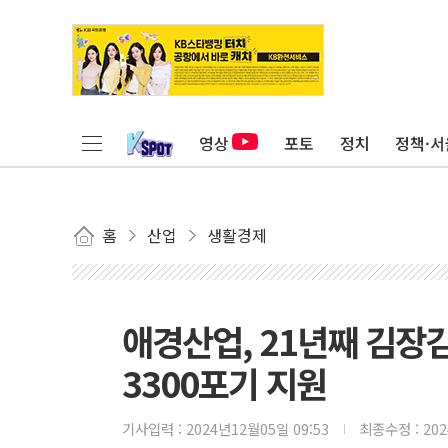
영상
포토
정치
정책·서
홈
산업
생활경제
애경산업, 21년째 김
3300포기 지원
기사입력 :
2024년12월05일 09:53
최종수정 :
20