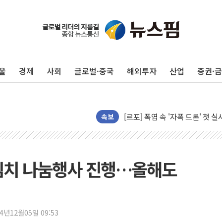
피치 "韓 코스피 약세 장기화 시
법원, 한미 임주현 지분 100억
엔씨, '게임스컴 2026'서 글로
롯데백화점, '홈스타일링 페어'…
울
경제
사회
글로벌·중국
해외투자
산업
증권·
[AI 카드뉴스] 어린이집·유치원
운수업·기업활동 '원스톱'으로..
[르포] 폭염 속 '자폭 드론' 첫
공정위 "국고채 PD 15곳, 관행
속보
중소기업 기술자료 중국 계열사에
정부, 한화오션·에코프로비엠 등 
국표원, 해외직구 물놀이기구·유아
장김치 나눔행사 진행…올해도
쉐이크쉑, 남양주 현대아울렛에 
소방청, 전국 시·도 구급과장 
'달라진 임신·출산·육아 지원 
24년12월05일 09:53
정부혁신 우수사례 세계에 알린다