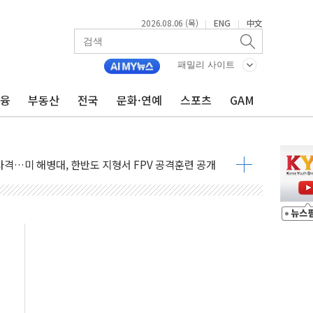
 주택수요 위축 우려"
2026.08.06 (목)
ENG
中文
|
|
 가압류 결정…4자 연합 균열 조짐
벌 신작 라인업 공개
패밀리 사이트
리빙 최대 50% 할인
금융
부동산
전국
문화·연예
스포츠
GAM
 비상! 수족구병이 다시 유행합니다.
.데이터처, 기업 3만1000곳 경제통계조사
 실사격…미 해병대, 한반도 지형서 FPV 공격훈련 공개
 아닌 담합…76조2000억 입찰 영향"
 넘긴 세라젬…공정위 과징금 4억3200만원
'슈퍼을' 5곳 선정...소부장 핵심기업 추가 육성
용품 등 94개 제품 안전기준 '부적합'
'다산점' 열어
회의…중증환자 이송체계 전국 확대 점검
한눈에'…인사처, 공무원 인사제도 안내서 발간
…식약처 AI 심사·소방청 119안심콜 영문 영상 제작