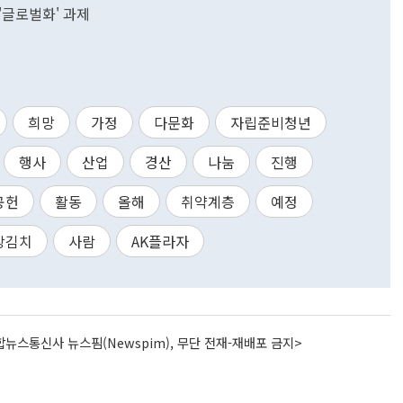
'글로벌화' 과제
희망
가정
다문화
자립준비청년
행사
산업
경산
나눔
진행
공헌
활동
올해
취약계층
예정
장김치
사람
AK플라자
뉴스통신사 뉴스핌(Newspim), 무단 전재-재배포 금지>