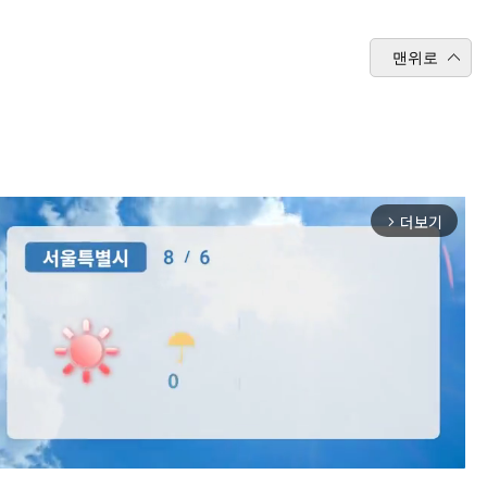
맨위로
더보기
arrow_forward_ios