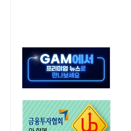
미사일 1발 발사… 올해 10번째·42일 만 도발
 새 안보 위기… 반군·마약카르텔이 습득해 전투 활용
어선 구조
무해한 표면 부식 물질"
분만에 진화...외국인 노동자 숨져
즌2