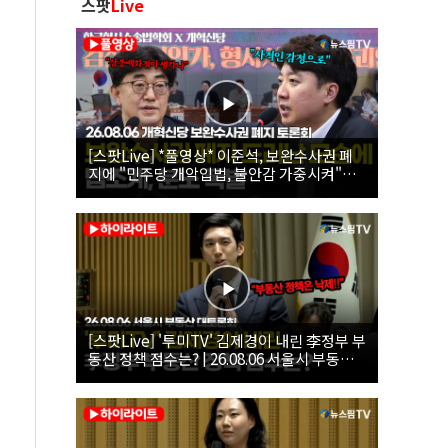
스팟
Live
[스팟Live] *풀영상* 이준석, 보완수사권 폐
지에 "민주당 개악입법, 불안감 가중시켜"｜
26.08.06 개혁신당 보완수사권 폐지 토론회
[스팟Live] '투미TV' 김제경이 내린 李정부 부
동산 정책 점수는? | 26.08.06 서울시 부동산
대토론회