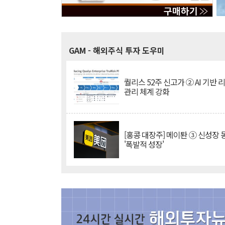
GAM
- 해외주식 투자 도우미
퀄리스 52주 신고가 ② AI 기반 
관리 체계 강화
[홍콩 대장주] 메이퇀 ③ 신성장
'폭발적 성장'