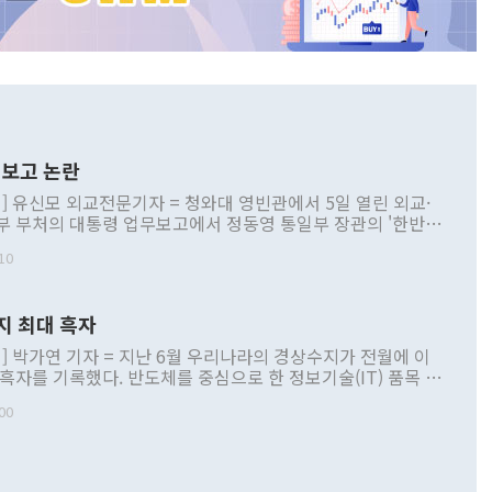
보고 논란
] 유신모 외교전문기자 = 청와대 영빈관에서 5일 열린 외교·
부 부처의 대통령 업무보고에서 정동영 통일부 장관의 '한반도
 구상'과 업무보고 발언이 논란을 빚고 있다. 이날 정 장관의
10
정부 내 조율을 거치지 않은 사안을 정책으로 추진하겠다고 공
는가 하면 사실 관계에 맞지 않은 설명도 있었다. 이재명 대통
로 신중을 기해 달라고 경고했고, 조현 외교부 장관은 '이상
지 최대 흑자
 근거한 비현실적 구상'이라는 비판을 내놨다. 그동안 정 장
책 관련 발언이 물의를 빚은 적은 여러 번 있지만 대통령과 유
] 박가연 기자 = 지난 6월 우리나라의 경상수지가 전월에 이
이 공개적으로 부정적 입장을 표명한 것은 이례적이다. 정 장
 흑자를 기록했다. 반도체를 중심으로 한 정보기술(IT) 품목 수
대북 접근법과 월권을 제어해야 한다는 목소리도 높아지고 있
간 상품수출이 처음으로 1000억달러를 넘어선 영향이다. [자
00
 따르
기자간담회를 하고 있다. [사진=통일부] 2026.07.23 ◆통일
 경상수지는 497억3000만달러 흑자로 집계됐다. 전월(386억
 넘어선 주장 정 장관은 이날 업무보고에서 '한반도 평화공존
)에 이어 두 달 연속 월간 기준 역대 최대 기록을 갈아치웠다.
 설명하면서 이재명 정부 2년차 핵심 과제로 상호 존중·평화
해 상반기 누적 경상수지 흑자는 1910억1000만달러를 기록