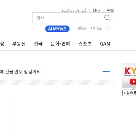
2026.08.07 (금)
ENG
中文
|
|
 나토 회원국 공격 검토… 거짓 깃발 작전"
재회…로봇·AI 데이터센터·모빌리티 구체화
패밀리 사이트
·아이온큐·도어대시↑ VS 샌디스크·피그마·앱러빈↓
금융
부동산
전국
문화·연예
스포츠
GAM
 반대…상법·자본시장법 개정 논의"
 차익실현 속 혼조세...웨스턴디지털·샌디스크↓
에 긴급 안보 점검회의
호르무즈 재개방 기대에 강세
조까지, 상승...호실적 보고 기업 상승세 뚜렷
인 '사파리' 공격… 시민들 공포감 극대화 전략
' 임시 주총 기대감에 홀로 상한가…마진 잔액은 사상 최고
버리지 위험수위…숨은 차입이 더 큰 변수"
대응 1단계 진압 중
야, 경쟁상대 中과 비교해야"
하는 '선봉'의 대민 봉사