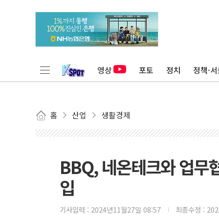
영상
포토
정치
정책·서
홈
산업
생활경제
BBQ, 네온테크와 업무
입
기사입력 :
2024년11월27일 08:57
최종수정 :
20