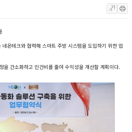
가
[3보] 북, 원산서 동해로 단거리 탄도
가
우크라 드론 전술, 중남미 콜롬비아에
동해해경, 독도 해상서 부유물 감긴 
용
주한미군 "오산기지 누출, 백린 아닌 
구미 폐염산처리업체서 불 2시간30여
Q는 네온테크와 협력해 스마트 주방 시스템을 도입하기 위한 업
해군과 함께하는 '불금전파, 송정' 시
공정을 간소화하고 인건비를 줄여 수익성을 개선할 계획이다.