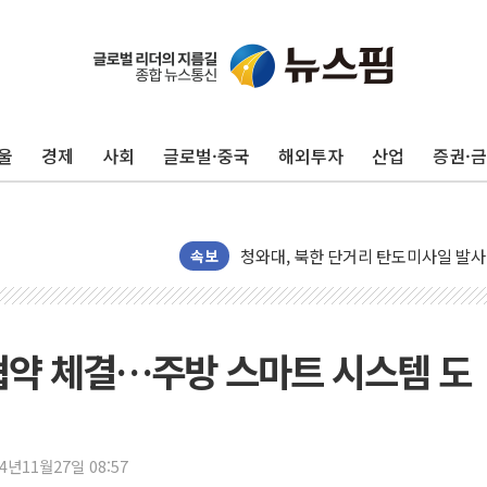
리투아니아 국방 "러, 우크라 드론으로
구광모, 내주 실리콘밸리서 젠슨 황 
뉴욕증시 개장 전 특징주...모더나
울
경제
사회
글로벌·중국
해외투자
산업
증권·
김정관 장관 "영업이익 N% 성과급
뉴욕증시 프리뷰, 미 주가선물 AI주
청와대, 북한 단거리 탄도미사일 발사
금값 7주 만에 최고…美 고용 둔화·
속보
[인도증시] 중동 긴장 완화에 실적 호
러, 1인칭시점 드론으로 우크라 민간
[베트남 증시] 지수 하락 속 'DGC
협약 체결…주방 스마트 시스템 도
'월가의 황제' 다이먼 "금융시장 레
양주 섬유염색공장서 화재 1명 중상…
김정관 산업부 장관 "주 52시간 손봐
24년11월27일 08:57
해군 1함대 창설 80주년…지역과 함께