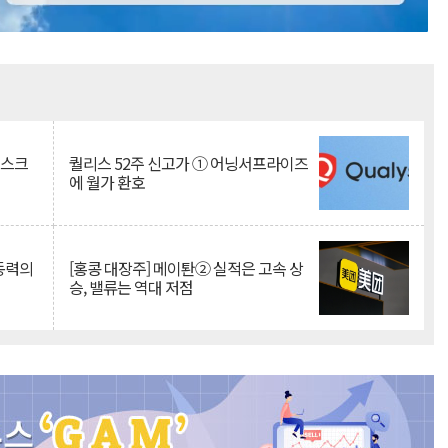
Mute
리스크
퀄리스 52주 신고가 ① 어닝서프라이즈
에 월가 환호
 동력의
[홍콩 대장주] 메이퇀② 실적은 고속 상
승, 밸류는 역대 저점