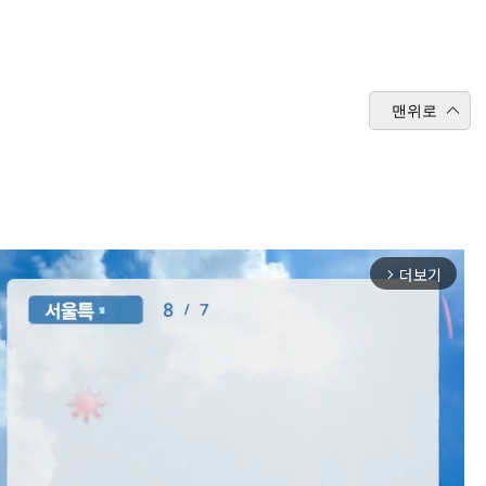
맨위로
더보기
arrow_forward_ios