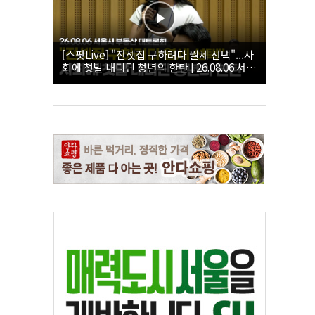
[스팟Live] "전셋집 구하려다 월세 선택"...사
회에 첫발 내디딘 청년의 한탄 | 26.08.06 서울
시 부동산 대토론회