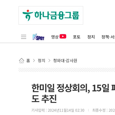
영상
포토
정치
정책·서
홈
정치
청와대·감사원
한미일 정상회의, 15일
도 추진
기사입력 :
2024년11월14일 02:30
최종수정 :
20