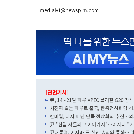
medialyt@newspim.com
[관련기사]
尹, 14∼21일 페루 APEC·브라질 G20
시진핑 오늘 페루로 출국, 한중정상회담 
한미일, 다자 아닌 단독 정상회의 추진…의
尹 "한일 셔틀외교 이어가자"…이시바 "기
尹대통령, 이시바 日 신임 총리와 통화…"