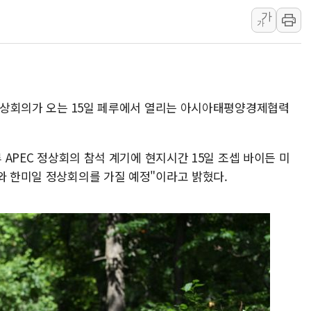
가
금값 7주 만에 최고…美 고용 둔화·
가
[인도증시] 중동 긴장 완화에 실적 호
러, 1인칭시점 드론으로 우크라 민간
[베트남 증시] 지수 하락 속 'DGC
'월가의 황제' 다이먼 "금융시장 레
 정상회의가 오는 15일 페루에서 열리는 아시아태평양경제협력
양주 섬유염색공장서 화재 1명 중상…
루 APEC 정상회의 참석 계기에 현지시간 15일 조셉 바이든 미
와 한미일 정상회의를 가질 예정"이라고 밝혔다.