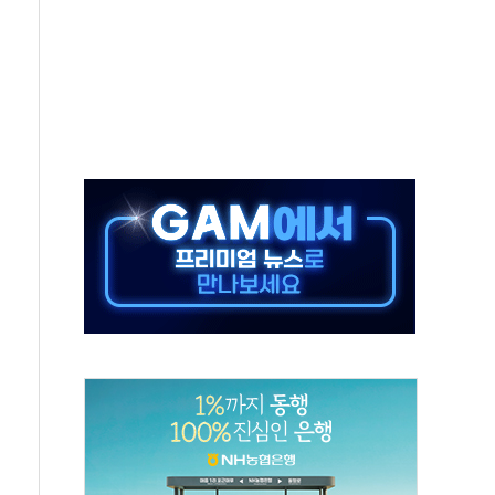
호르무즈 재개방 기대에 강세
조까지, 상승...호실적 보고 기업 상승세 뚜렷
인 '사파리' 공격… 시민들 공포감 극대화 전략
' 임시 주총 기대감에 홀로 상한가…마진 잔액은 사상 최고
버리지 위험수위…숨은 차입이 더 큰 변수"
대응 1단계 진압 중