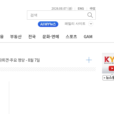
2026.08.07 (금)
ENG
中文
|
|
우 5거래일 랠리 '마침표'
의 막바지.."美와 직접 협상 없어"
패밀리 사이트
민석 후보 - 8월 7일
금융
부동산
전국
문화·연예
스포츠
GAM
차 회의…주택 공급 대책 막바지 조율할 듯
회견·주요 정당 - 8월 7일
 제한 추진…美 "통행 막을 권한 없어"
 상승… "2분기 기업 순이익 21% 증가" 전망
 나토 회원국 공격 검토… 거짓 깃발 작전"
재회…로봇·AI 데이터센터·모빌리티 구체화
·아이온큐·도어대시↑ VS 샌디스크·피그마·앱러빈↓
 반대…상법·자본시장법 개정 논의"
 차익실현 속 혼조세...웨스턴디지털·샌디스크↓
에 긴급 안보 점검회의