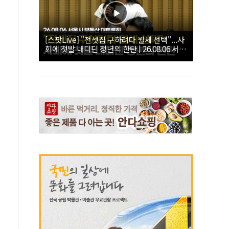
[스팟Live] "전셋집 구하려다 월세 선택"...사
회에 첫발 내디딘 청년의 한탄 | 26.08.06 서울
시 부동산 대토론회