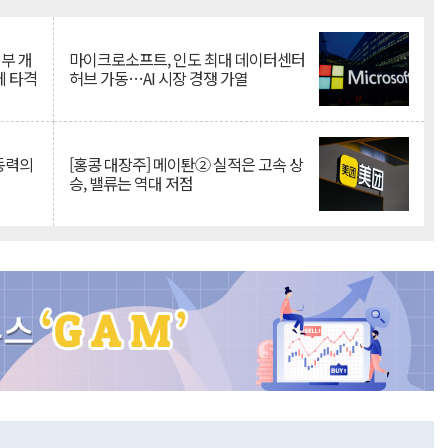
Mute
뇌부 개
마이크로소프트, 인도 최대 데이터센터
에 타격
허브 가동…AI 시장 경쟁 가열
 동력의
[홍콩 대장주] 메이퇀② 실적은 고속 상
승, 밸류는 역대 저점