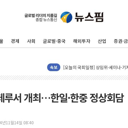
뉴욕증시, 유가·금리 부담에 하락…다
이란, 오만과 호르무즈 해협 재개방 합
[민주 당권주자 일정] 송영길·정청래·김
울
경제
사회
글로벌·중국
해외투자
산업
증권·
李대통령, 오늘 부동산 정책 점검 2
[오늘의 정치일정] 8월 7일(금)
[오늘의 국회일정] 상임위·세미나·기자
이란, 美·이스라엘 선박 호르무즈 통항
속보
유럽증시, 견조한 실적 소화하며 대부분
리투아니아 국방 "러, 우크라 드론으로
구광모, 내주 실리콘밸리서 젠슨 황 
 페루서 개최…한일·한중 정상회담
뉴욕증시 개장 전 특징주...모더나
김정관 장관 "영업이익 N% 성과급
뉴욕증시 프리뷰, 미 주가선물 AI주
24년11월14일 08:40
청와대, 북한 단거리 탄도미사일 발사