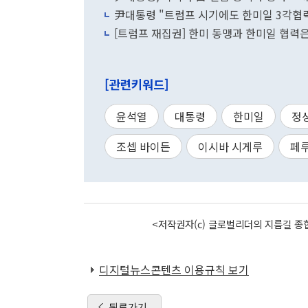
尹대통령 "트럼프 시기에도 한미일 3각협력
[트럼프 재집권] 한미 동맹과 한미일 협력
[관련키워드]
윤석열
대통령
한미일
정
조셉 바이든
이시바 시게루
페
<저작권자(c) 글로벌리더의 지름길 종합
디지털뉴스콘텐츠 이용규칙 보기
뒤로가기