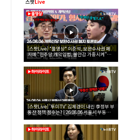
스팟
Live
[스팟Live] *풀영상* 이준석, 보완수사권 폐
지에 "민주당 개악입법, 불안감 가중시켜"｜
26.08.06 개혁신당 보완수사권 폐지 토론회
[스팟Live] '투미TV' 김제경이 내린 李정부 부
동산 정책 점수는? | 26.08.06 서울시 부동산
대토론회