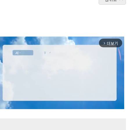
더보기
arrow_forward_ios