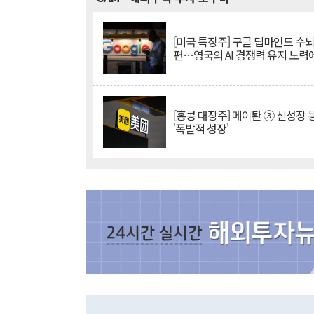
[미국 특징주] 구글 딥마인드 수
편…영국의 AI 경쟁력 유지 노력
[홍콩 대장주] 메이퇀 ③ 신성장
'폭발적 성장'