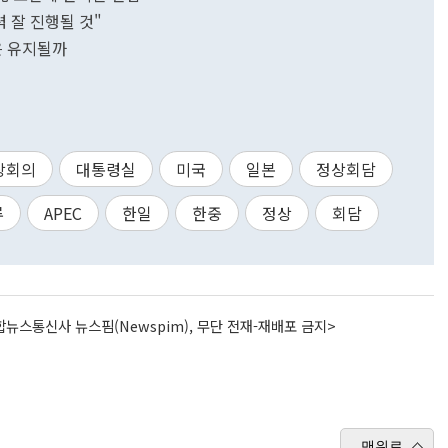
 잘 진행될 것"
은 유지될까
상회의
대통령실
미국
일본
정상회담
루
APEC
한일
한중
정상
회담
뉴스통신사 뉴스핌(Newspim), 무단 전재-재배포 금지>
맨위로