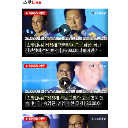
스팟
Live
[스팟Live] 정청래 “뻔뻔하다”…‘화합’ 꺼낸
김민석에 정면 반격 | 26.08.08 더불어민주당
당대표·최고위원 후보 제주 합동연설회
[스팟Live] “정청래 후보 그동안 고생 많이 했
습니다”…송영길, 연임에 선 긋기 | 26.08.08
더불어민주당 당대표·최고위원 후보 제주 합
동연설회