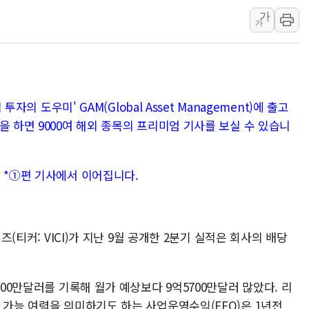
가
'호우 특보' 경북 울진
가
주말 무더위·열대야
오세훈 "용산공원 주
충북 주말 무더위 지
10월 보완수사권 폐
투자의 도우미' GAM(Global Asset Management)에 출고
한상협, 업계 개인정
을 하면 9000여 해외 종목의 프리미엄 기사를 보실 수 있습니
민주당, 오늘 제주·인천
뉴욕증시, 고용 쇼크
=
*①편 기사에서 이어집니다.
트럼프, 쿡 연준 이사
즈(티커: VICI)가 지난 9월 공개한 2분기 실적은 회사의 배당
700만달러를 기록해 월가 예상보다 9억5700만달러 많았다. 리
 가능 여력을 의미하기도 하는 사업운영수익(FFO)은 1년전