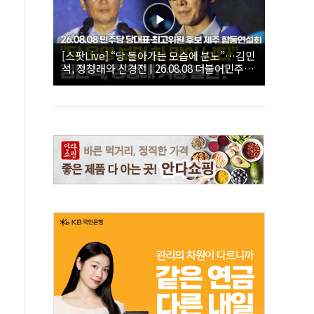
[스팟Live] “당 돌아가는 모습에 분노”…김민
석, 정청래와 신경전 | 26.08.08 더불어민주당
당대표·최고위원 후보 제주 합동연설회