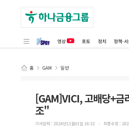
영상
포토
정치
정책·서
홈
GAM
일반
[GAM]VICI, 고배당+
조"
기사입력 :
2024년11월01일 16:32
최종수정 :
20