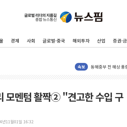
울
경제
사회
글로벌·중국
해외투자
산업
증권·
'화합' 꺼낸 김민석
李대통령, ISA 개편
동해중부 전 해상 풍
연일 폭염에 온열질환
속보
中 전방위 아파트 부
인제 용대리 계곡서 
동해시, 11~14일 
금리 모멘텀 활짝② "견고한 수입 구
강원 중·남부 동해안
청양 밭에서 일하던 
폭염에 車 운전면허 
24년11월01일 16:32
李대통령, 'ISA·주