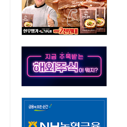
 시간당 20~30mm 강한 비...가뭄 해소될 듯
 지속…내륙 곳곳 소나기
택 검토, 민주당 스스로 원칙 뒤집는 것"
속…청주·진천 35도, 곳곳 소나기
지·공소청 출범…피해자들 '범죄 사각지대' 우려
보 보안 새판 짠다…'자율규제단체' 타진
 경선 발표...김민석 '재역전' vs 정청래 '격차 확대'
에 금리 인상 우려 후퇴…S&P500 최고치
 해임 재추진…"26일까지 의혹 소명" 요구