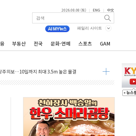
2026.08.08 (토)
ENG
中文
|
|
패밀리 사이트
금융
부동산
전국
문화·연예
스포츠
GAM
에 '뻔뻔' 받아친 정청래…제주 연설서 신경전 고조
 재검토 지시…與 "적극 환영"·野 "졸속 국정"
랑주의보…10일까지 최대 3.5m 높은 물결
 사망 23명…정부, 비상대응기구 가동
양, 수도 베이징도 부동산 규제 철폐
수위 상승으로 피서객 7명 고립…전원 구조
'별똥별 멍' 운영…페르세우스 유성우 관측
 시간당 50mm 이상 폭우…호우경보 발효
90대 숨져…온열질환 여부 조사
기능시험 오전 집중 편성…체감온도 38도 넘으면 중단
가누르기 방지법' 전면 재검토 지시