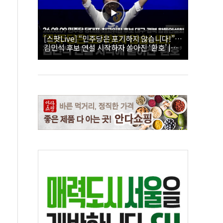
[스팟Live] “민주당은 포기하지 않습니다!”…
김민석 후보 연설 시작하자 쏟아진 ‘환호’ |
26.08.09 더불어민주당 당대표·최고위원 후
보 대구·경북 합동연설회