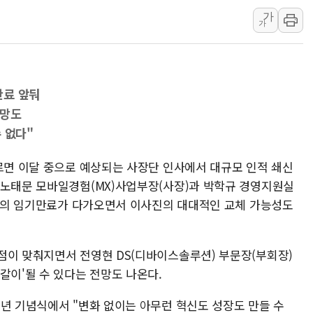
현대그린푸드 '텍사스로드하
가
與 "세제개편안 8월 말 당
가
경인고속도로서 차량 4대 연
"AI가 먼저 알아채고 고친
게
삼성전자, 美국립연구소와 
만료 앞둬
[인사] 국무조정실·국무
전망도
롯데백화점, 앰배서더 2기
 없다"
한수원 "폭염 속 전력수급
이르면 이달 중으로 예상되는 사장단 인사에서 대규모 인적 쇄신
박형수 의원 '선관위 견제·감
 노태문 모바일경험(MX)사업부장(사장)과 박학규 경영지원실
장동혁, 李 대통령에 "결혼
사장)의 임기만료가 다가오면서 이사진의 대대적인 교체 가능성도
점이 맞춰지면서 전영현 DS(디바이스솔루션) 부문장(부회장)
갈이'될 수 있다는 전망도 나온다.
주년 기념식에서 "변화 없이는 아무런 혁신도 성장도 만들 수