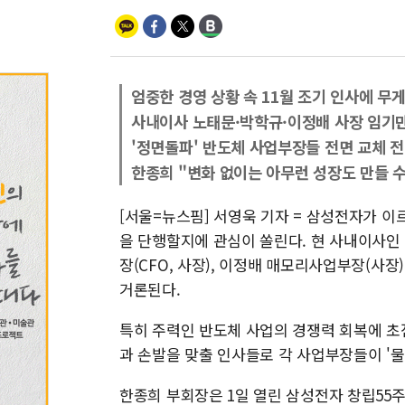
엄중한 경영 상황 속 11월 조기 인사에 무
사내이사 노태문·박학규·이정배 사장 임기
'정면돌파' 반도체 사업부장들 전면 교체 
한종희 "변화 없이는 아무런 성장도 만들 수
[서울=뉴스핌] 서영욱 기자 = 삼성전자가 
을 단행할지에 관심이 쏠린다. 현 사내이사인
장(CFO, 사장), 이정배 매모리사업부장(
거론된다.
특히 주력인 반도체 사업의 경쟁력 회복에 초
과 손발을 맞출 인사들로 각 사업부장들이 '물
한종희 부회장은 1일 열린 삼성전자 창립55