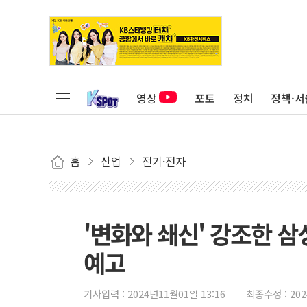
영상
포토
정치
정책·서
홈
산업
전기·전자
'변화와 쇄신' 강조한 삼
예고
기사입력 :
2024년11월01일 13:16
최종수정 :
20