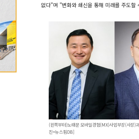
없다"며 "변화와 쇄신을 통해 미래를 주도할 
(왼쪽부터)노태문 모바일경험(MX)사업부장(사장)과 
진=뉴스핌DB]