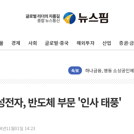
울
경제
사회
글로벌·중국
해외투자
산업
증권·
정재헌 CEO, SKT 장기고
최태원, 노소영에 9440
하나금융, 명동 소상공인에 
속보
인천시 광복절 현수막 '태
병무청, 보충역 전면 손질…
홈플러스發 대형마트 판매,
성전자, 반도체 부문 '인사 태풍'
윤준병·이해민 의원, '정부
'호우·산사태 주의보' 울진 
여야, 황희 '버스 하우스' 
풀무원재단, '국제과학연극제
24년11월01일 14:23