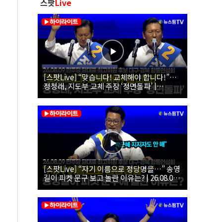
스팟
Live
[스팟Live] “맞습니다! 교체해야 합니다!”…
정청래, 지도부 교체 주장 ‘정면돌파’ |
26.08.09 더불어민주당 당대표·최고위원 후
보 대구·경북 합동연설회
[스팟Live] “자기 이름으로 정당명을…” 송영
길이 피켓 문구 보고 놀란 이유는? | 26.08.09
더불어민주당 당대표·최고위원 후보 대구·경
북 합동연설회