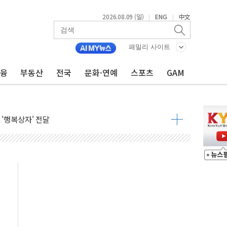
2026.08.09 (일)
ENG
中文
|
|
패밀리 사이트
금융
부동산
전국
문화·연예
스포츠
GAM
객 400명 맞이…"마음 잇는 시간 되길"
억 지급 확정되나…재상고 앞두고 막판 셈법
'행복상자' 전달
극기 거꾸로' 논란…이틀만에 철거
 예술·체육요원 최대 33% 감축
 역대 최대폭 감소한 9.4%↓…유통업계 양극화 심화
 특사'로 콜롬비아 대통령 취임식 참석
시간당 30mm 강한 비...호우 피해 없어
공방…野 "청년 우롱 기괴" vs 與 "송구한 해프닝"
 2026'서 어린이 과학연극 2편 수상