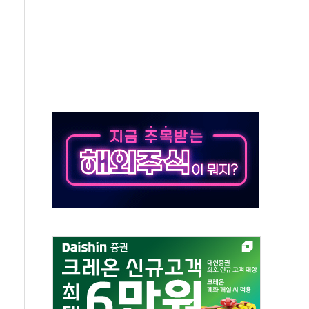
우스' 잠실점, 직장인 핫플레이스로 부상
정 조율 완료…초고가·비거주 1주택 등 여론 수렴"
쇄 추돌…7세 남아 등 4명 부상
다"…LG유플러스, AI 홈네트워크 구현 첫발
영하 30도 극저온 난방기술 개발한다
총리비서실
 모집…지역 크리에이터 확대
 이상무"…김회천 사장, 원전 현장점검
독 강화' 2개 법 대표 발의
 페널티 만든 건 이 정권…신생아 특례 대출까지 줄여"