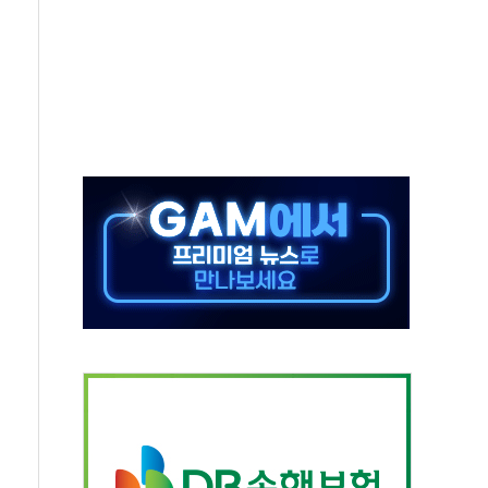
보는 일 없게"…'결혼 페널티' 22개 과제 손본다
터보트 전복…1명 사망·1명 실종
의 날 참석..."국제적 시민 연대로 목소리 내야"
 실종 60대 나흘만에 숨진 채 발견
 살해 10대 아들 체포
' 받아친 정청래…제주 연설서 신경전 고조