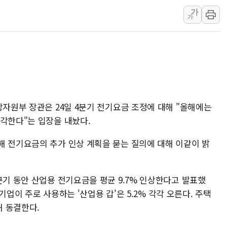
가
李대통령 "결혼 때문에 손해 
가
여수 오동도 인근 해상서 모
추미애, '위안부' 피해자 기림
인천 선재도 갯벌서 해루질 중
인천서 말다툼 중 어머니 흉기
'화합' 꺼낸 김민석에 '뻔뻔
상자원부 장관은 24일 4분기 전기요금 조정에 대해 "올해에는
생각한다"는 입장을 내놨다.
해 전기요금의 추가 인상 계획을 묻는 질의에 대해 이같이 밝
분기 동안 산업용 전기요금을 평균 9.7% 인상한다고 발표했
소기업이 주로 사용하는 '산업용 갑'은 5.2% 각각 오른다. 주택
 동결한다.