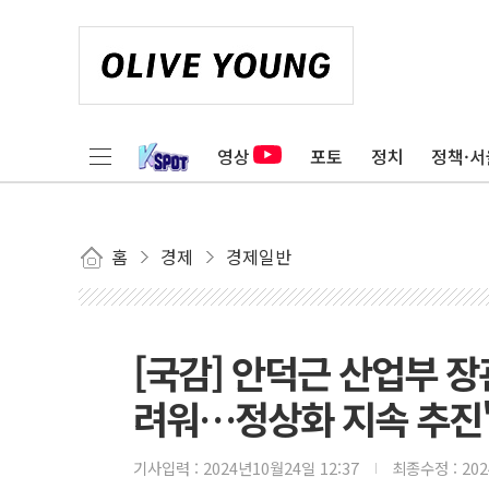
영상
포토
정치
정책·서
홈
경제
경제일반
[국감] 안덕근 산업부 장
려워…정상화 지속 추진
기사입력 :
2024년10월24일 12:37
최종수정 :
20