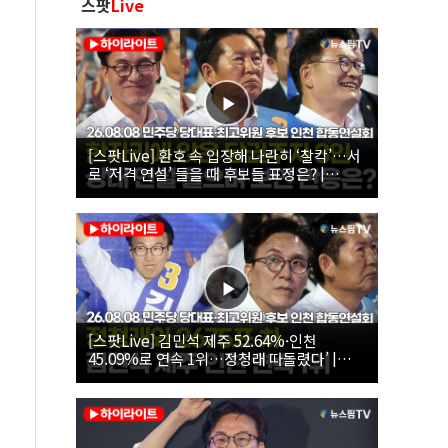
스팟
Live
[스팟Live] 환호 속 입장해 나란히 ‘찰칵’…서
로 ‘저격 연설’ 들을 때 후보들 표정은? |
26.08.08 더불어민주당 당대표·최고위원 후
보 인천 합동연설회
[스팟Live] 김민석 제주 52.64%·인천
45.09%로 연속 1위…정청래 따돌렸다’ |
26.08.08 더불어민주당 당대표·최고위원 후
보 인천 합동연설회