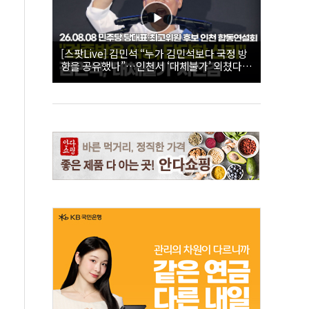
[스팟Live] 김민석 “누가 김민석보다 국정 방
향을 공유했나”…인천서 ‘대체불가’ 외쳤다 |
26.08.08 더불어민주당 당대표·최고위원 후
보 인천 합동연설회