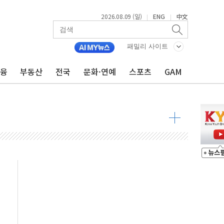
2026.08.09 (일)
ENG
中文
|
|
투입…고수온 양식장 복구·지원 '총력'
산사태 주의보'...경북도, 호우 피해·통제구간 없어
패밀리 사이트
%p' 차 재역전 성공...金 45.42% vs 鄭 44.56%
금융
부동산
전국
문화·연예
스포츠
GAM
·정청래·김민석 당대표 후보
 정청래에 승리...47.75% vs 42.08%
과 발표...김민석 47.75% 정청래 42.08%
표...김민석 45.09% 정청래 43.27% 송영길 11.63%
표...김민석 52.64% 정청래 39.89% 송영길 7.47%
0~8.14)
…공습 한계·탄약 부족 현실화
50㎜ 폭우…강원 동해안 강한 비 이어져
 환경미화원 수거차에 치여 사망
동…60대 남성 2명 숨져