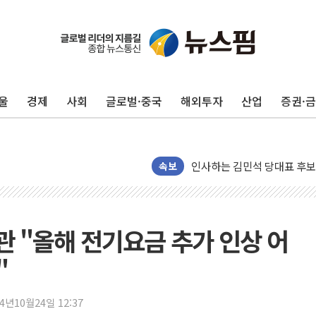
포항시 재난예산 40억 긴급 
울진·영덕 '호우특보'-포항 '
[종합] 김민석, 정청래에 '0.86
울
경제
사회
글로벌·중국
해외투자
산업
증권·
인천 합동연설회 나선 송영길
김민석, 2주차 제주·인천 경선서
인사하는 김민석 당대표 후보
[속보] 민주, 제주·인천 경선 결
속보
[속보] 민주, 인천 경선 결과 발
[속보] 민주, 제주 경선 결과 발
이번주 국내 주요 금융일정(8.1
관 "올해 전기요금 추가 인상 어
美, 이란전 출구전략 만지작
"
강릉·동해·삼척 시간당 최대 
폐기물 수거하다 참변…60대
24년10월24일 12:37
서울 중랑구 주택가서 흉기 난