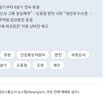
3분기부터 6분기 연속 동결
금 인상 고통 분담해야"…김동철 한전 사장 "대만과 비슷한 수
…주택용·일반용은 동결
고래·체코원전' 막판 난타전 예고
장관
산업통상자원부
한전
국정감사
4분기
김동철
조정
재무
뉴스통신사 뉴스핌(Newspim), 무단 전재-재배포 금지>