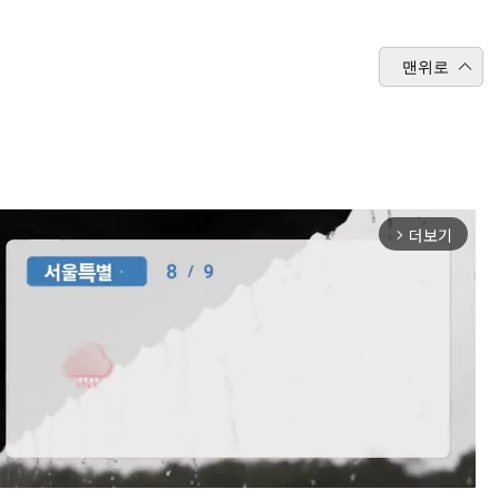
맨위로
더보기
arrow_forward_ios