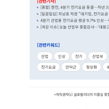
[관련기사]
[종합] 한전, 4분기 전기요금 동결…작년 
[일문일답] 최남호 차관 "대기업, 전기요
준"
4분기 산업용 전기요금 평균 9.7% 인상
[국감 이슈] 오늘 산업부 종합감사…'대왕
[관련키워드]
산업
인상
전기
산업부
전기요금
안덕근
정상화
<저작권자(c) 글로벌리더의 지름길 종합