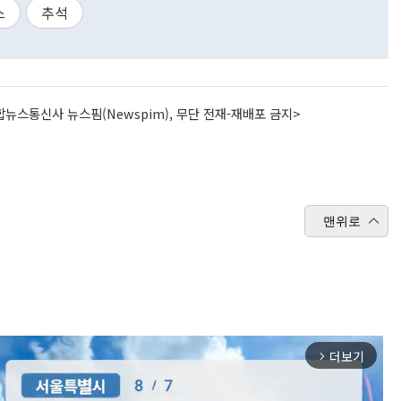
스
추석
뉴스통신사 뉴스핌(Newspim), 무단 전재-재배포 금지>
맨위로
더보기
arrow_forward_ios