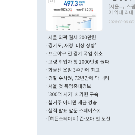
관의 대북 정
[서울=뉴스핌
관 부처 장관
어 역대 최대
관의 무리한 
출 호조로 월
다. [정동영 통일부 장관이 지난달 23일 오후 서울 종로구 정부서울청사에
2026-08-06 08:
료=한국은행] 한국은행이 6일 발표한 '2026년 6월 국제수지(잠정)'에
서 취임 1주년 
면 지난 6월
부 장관 권한
1000만달러
서울 외곽 월세 200만원
발전 구상'을
이에 따라 올
적 갈등 해결
경기도, 재정 '비상 상황'
했다. 경상수
결과 혐오의 
9000만달러
프로야구 전 경기 폭염 취소
년간의 CVI
지 기준 상품
고령 취업자 첫 1000만명 돌파
무너졌다고도 
며 월간 기준
현실을 바꾸는
달러로 38.
화물선 운임 3주만에 최고
를 평화 체제
196.9% 급
검찰 수사권, 72년만에 막 내려
함께 4자 대
수출은 160
지만 이 대통
서울 첫 폭염중대경보
(18.6%) 
화공존 정책이
했다. 통관 기
'300억 사기' 차가원 구속
다"고 지적했
(16.4%)
투리가 잡혀 
실거주 아니면 세금 껑충
월(-10억9
쁜 상황이 초
증가와 유류할
실적 발표 앞둔 스페이스X
9·19 군사
기록했지만 
[히든스테이지] 즌·오아 첫 도전
"우리의 선의
로 전환됐다.
으로 약간의 의문
를 기록해 전
관은 업무보고
는 배당수입