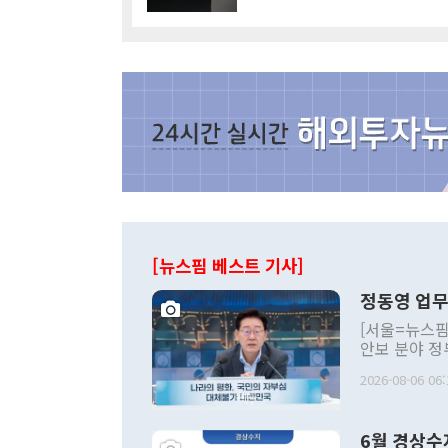
[뉴스핌 베스트 기사]
정동영 업무
[서울=뉴스핌
안보 분야 정
평화공존 발전
2026-08-06 06:
발언 중에는 
언한 것이 있
령은 공개적으
6월 경상수
주의적 희망에