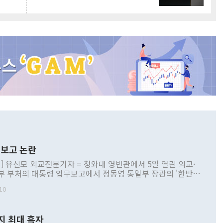
보고 논란
] 유신모 외교전문기자 = 청와대 영빈관에서 5일 열린 외교·
부 부처의 대통령 업무보고에서 정동영 통일부 장관의 '한반도
 구상'과 업무보고 발언이 논란을 빚고 있다. 이날 정 장관의
10
정부 내 조율을 거치지 않은 사안을 정책으로 추진하겠다고 공
는가 하면 사실 관계에 맞지 않은 설명도 있었다. 이재명 대통
로 신중을 기해 달라고 경고했고, 조현 외교부 장관은 '이상
지 최대 흑자
 근거한 비현실적 구상'이라는 비판을 내놨다. 그동안 정 장