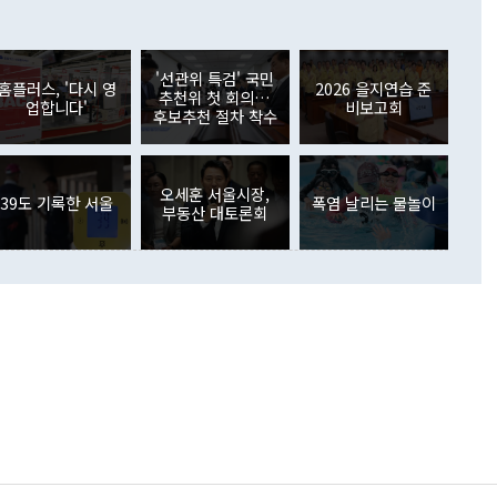
 어떤 희망이라 하더라도 그건 아직 조율되지 않은 방법"이
6000만달러 흑자를 나타냈다. 금융계정 순자산은 6월 중 467
들께서 디스카운트해 주시면 좋겠다"고 선을 그었다. 정 장관
러 증가해 월간 기준 역대 최대 증가 폭을 기록했다. 종전 최대
아 블라디보스토크에서 열리는 '동방경제포럼(EEF)'을 언급하
월(369억9000만달러)을 넘어선 것이다. 직접투자에서는 내국
원에서 (참석을) 검토하고 있다"고 발언한 데 대해서도 조 장관
가 80억1000만달러, 외국인의 국내투자가 46억3000만달러
'선관위 특검' 국민
외교부의 몫"이라며 "아직 거기까지 진도가 나가지 않았다"고
홈플러스, '다시 영
2026 을지연습 준
. 증권투자에서는 외국인의 국내 주식 매도세가 이어졌다. 외
추천위 첫 회의…
업합니다'
비보고회
장관이 이날 소개한 대북 구상과 설명은 정부 내 조율을 거치지
주식 투자는 차익실현 매도 등의 영향으로 316억1000만달러
후보추천 절차 착수
서 문제가 있다. 특히 주적 표현 대체와 국호 사용, 9·19 군
(-310억5000만달러)에 이어 역대 최대 순매도 기록을 다시
 4자회담 추진 등은 통일부 장관이 결정할 사안이 아니어서 월
국인의 국내 채권투자는 세계국채지수(WGBI) 자금 유입에도
이 나오고 있다. 이 대통령은 정 장관의 업무보고를 듣고 난
도래 영향으로 증가 폭이 줄어든 52억9000만달러를 기록했
무보고에 발표했다고 승인난 건 아니다"라고 재차 확인했다. 정
오세훈 서울시장,
 해외 증권투자는 주식을 중심으로 35억6000만달러 증가했
39도 기록한 서울
폭염 날리는 물놀이
부동산 대토론회
통은 "정 장관의 발언 내용은 대부분 국가안전보장회의(NSC)
newspim.com
된 사안이 아닌 정 장관의 개인적 생각에 가깝다"며 "안보 관
이 정부의 공식 정책이 아닌 사안을 추진하겠다고 업무보고를
 면전에서 '국군통수권자가 나서야 한다'고 주장한 것은 심각
 5일 청와대 영빈관에서 열린 통일
 외교 안보 부처 업무보고에서 발언하고 있다. [사진=청와대]
장이 현 시점에서 이미 참고가 될 수 없는 과거의 경험 또는 사
식에 기반하고 있다는 것이다. 정 장관이 주장하는 구상은 급
 있는 북한의 전략과 한반도 및 국제 정세를 전혀 반영하지
 비판이 제기되고 있다. 정 장관이 "흘러간 선(先)비핵화만
현실을 바꾸지 못한다"고 언급한 것은 지금까지의 대북 접근
 있다. 북핵 위기 발발 이후 지금까지 모든 핵 협상에서 한국
북한에 선비핵화를 공식적으로 요구한 적이 없기 때문이다. 지