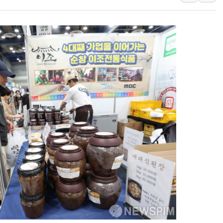
통합위, 'AI 포용사회'·
코웨이, 2분기 영업익 2
[마감시황] 코스피, 7주 연
중수청 임용설명회에 검사 1
[컨콜] 롯데케미칼, "하반
안동 송천동 양봉장 화재 야
컴투스, 제우스: 오만의 