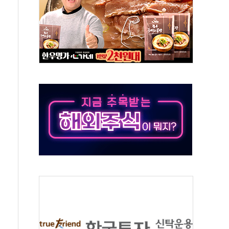
'청년 자산격차 해소' 특위 출범…"소외되는 계층 없도록"
532억…신제품 효과에 실적 호조
속 하락…외국인 매도에 6258.77
10명 등 1100명 참석...인사·처우 관심
기 기초화학 가격 강세 완화"
산으로 확산...헬기 3대 투입 진화 중
신 쇼케이스