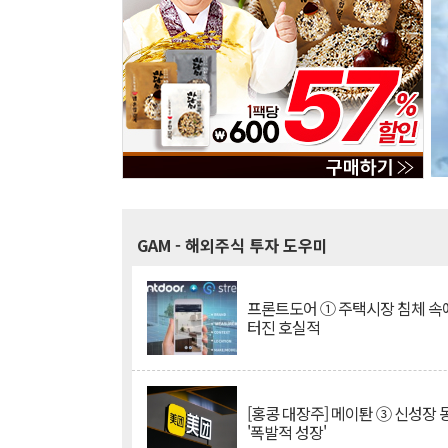
GAM
- 해외주식 투자 도우미
프론트도어 ① 주택시장 침체 
터진 호실적
[홍콩 대장주] 메이퇀 ③ 신성장
'폭발적 성장'