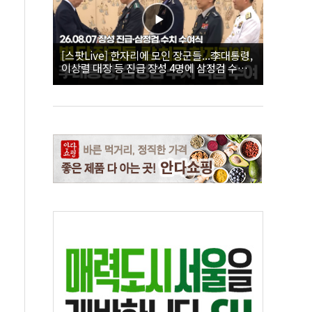
[스팟Live] 한자리에 모인 장군들...李대통령,
이상렬 대장 등 진급 장성 4명에 삼정검 수치
직접 수여｜26.08.07 장성 진급·삼정검 수치
수여식