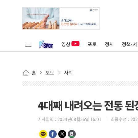
영상
포토
정치
정책·서
홈
포토
사회
4대째 내려오는 전통 된
기사입력 :
2024년08월26일 16:01
최종수정 :
20