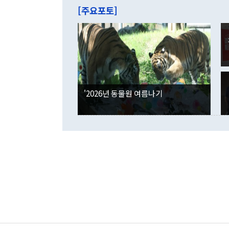
주의에 근거한
줄면서 25억
[주요포토]
라며 "여러분
억1000만달
이 9월 러시
였던 올해 3
며 "정부 차
인의 해외투자
은 "그것은 
각각 증가했다
잘랐다. 정 
국인의 국내 
않았다는 점에
감소하며 전월
사합의 복원,
경신했다. 외
권이라는 지적
분기 말 만기
뒤 "여기 업
다. 내국인의
'2026년 동물원 여름나기
부의 한 소식
다. eoyn2@
를 거쳐 결정
련 부처 장관
하고 대통령의
한 문제"라고 지적했다. 이재명 대통령이
외교 국방 등
2026.08.05 ◆시대착오적 접근, 대북 인식 오류 더욱 문제인 것은 정 장관
의 이같은 주
실과 다른 인
격히 변화하고
못하고 있다는
되뇌는 것은 
법을 호도하고
이나 미국은 