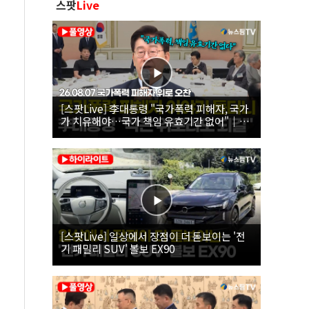
스팟
Live
[스팟Live] 李대통령 "국가폭력 피해자, 국가
가 치유해야…국가 책임 유효기간 없어"｜
26.08.07 국가폭력 피해자 위로 오찬
[스팟Live] 일상에서 장점이 더 돋보이는 '전
기 패밀리 SUV' 볼보 EX90