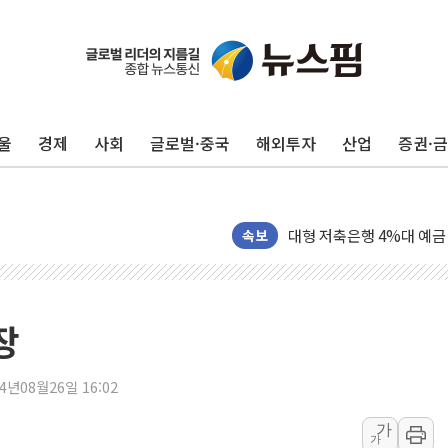
野 의원 42명, '사관학교
IPARK현대산업개발, 노
울
경제
사회
글로벌·중국
해외투자
산업
증권·
준공업지역 용적률 400
현대해상, 유튜브 양육 콘
[컨콜] 롯데케미칼, "LP
대형 저축은행 4%대 예금
속보
서울 노원 40.2도…8년 만
한전, 한전기술지주 출범
SK하이닉스, 용인·청주에
장
[중국증시 마감] CPO∙PC
[ETF 시황] 2차전지 E
24년08월26일 16:02
[컨콜] 롯데케미칼 "대산
가
SK증권, 비대면 고객 대상
가