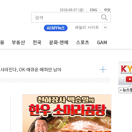
2026.08.07 (금)
ENG
中文
|
|
 통합' 규탄 결의안 발의…이준석·한동훈 동참
패밀리 사이트
원구 어르신에 삼계탕 배식 봉사
금융
부동산
전국
문화·연예
스포츠
GAM
% 적용하니…재건축보다 재개발 사업성 개선↑
텐츠 '소셜아이어워드' 대상 수상
G 투입 비중 37%…하반기 확대 추진"
 사라진다, OK·애큐온·페퍼만 남아
에 서울서 40도 넘어
…에너지 유니콘기업 본격 육성
 54조 투자…D램·낸드 동시 증설
B∙CRO가 이끈 '기술주 상승장'
TF 급등, SK하이닉스 레버리지는 급락
·여수 사업재편 완료시 재무구조 개선 기대"
 '수수료 평생 우대' 이벤트 진행