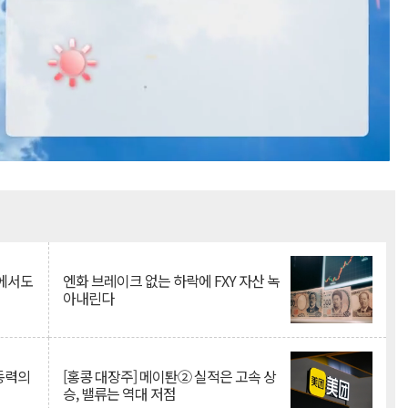
Mute
속에서도
엔화 브레이크 없는 하락에 FXY 자산 녹
아내린다
 동력의
[홍콩 대장주] 메이퇀② 실적은 고속 상
승, 밸류는 역대 저점