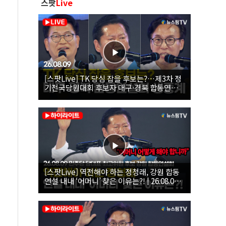
스팟
Live
[스팟Live] TK 당심 잡을 후보는?…제3차 정
기전국당원대회 후보자 대구·경북 합동연설
회 생중계 | 26.08.09
[스팟Live] 역전해야 하는 정청래, 강원 합동
연설 내내 ‘어머니’ 찾은 이유는?! | 26.08.09
더불어민주당 당대표·최고위원 후보 강원 합
동연설회