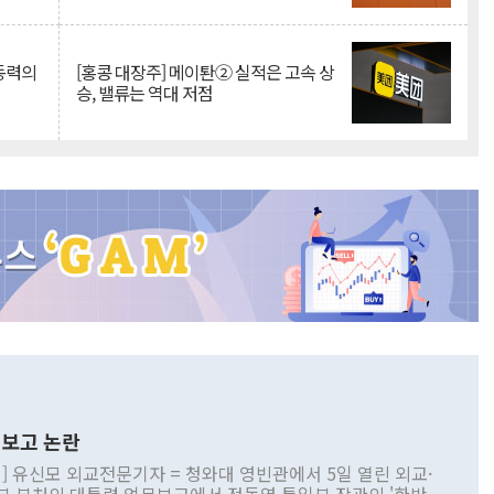
 동력의
[홍콩 대장주] 메이퇀② 실적은 고속 상
승, 밸류는 역대 저점
보고 논란
] 유신모 외교전문기자 = 청와대 영빈관에서 5일 열린 외교·