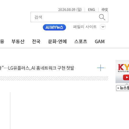
2026.08.09 (일)
ENG
中文
|
|
공방…野 "청년 우롱 기괴" vs 與 "송구한 해프닝"
 2026'서 어린이 과학연극 2편 수상
패밀리 사이트
우스' 잠실점, 직장인 핫플레이스로 부상
금융
부동산
전국
문화·연예
스포츠
GAM
정 조율 완료…초고가·비거주 1주택 등 여론 수렴"
쇄 추돌…7세 남아 등 4명 부상
다"…LG유플러스, AI 홈네트워크 구현 첫발
영하 30도 극저온 난방기술 개발한다
총리비서실
 모집…지역 크리에이터 확대
 이상무"…김회천 사장, 원전 현장점검
독 강화' 2개 법 대표 발의
 페널티 만든 건 이 정권…신생아 특례 대출까지 줄여"
의에 "수용할 수 없다" 반박