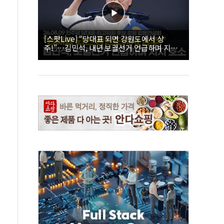
[스팟Live] “당대표 되면 강원도에서 상
주!”…김민석, 내년 보궐선거 언급하며 지지
호소 | 26.08.09 더불어민주당 당대표·최고위
원 후보 강원 합동연설회