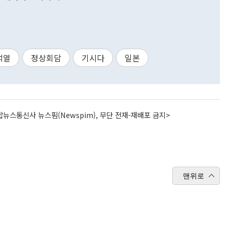
석열
정상회담
기시다
일본
뉴스통신사 뉴스핌(Newspim), 무단 전재-재배포 금지>
맨위로