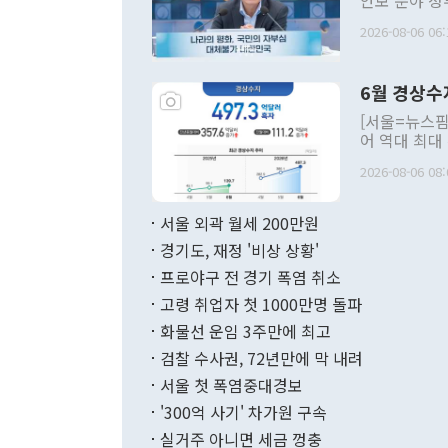
안보 분야 정
평화공존 발전
2026-08-06 06:
발언 중에는 
언한 것이 있
령은 공개적으
6월 경상수
주의적 희망에
관의 대북 정
[서울=뉴스핌
관 부처 장관
어 역대 최대
관의 무리한 
출 호조로 월
다. [정동영 통일부 장관이 지난달 23일 오후 서울 종로구 정부서울청사에
2026-08-06 08:
료=한국은행] 한국은행이 6일 발표한 '2026년 6월 국제수지(잠정)'에
서 취임 1주년 
면 지난 6월
부 장관 권한
1000만달러
서울 외곽 월세 200만원
발전 구상'을
이에 따라 올
적 갈등 해결
경기도, 재정 '비상 상황'
했다. 경상수
결과 혐오의 
9000만달러
프로야구 전 경기 폭염 취소
년간의 CVI
지 기준 상품
고령 취업자 첫 1000만명 돌파
무너졌다고도 
며 월간 기준
현실을 바꾸는
달러로 38.
화물선 운임 3주만에 최고
를 평화 체제
196.9% 급
검찰 수사권, 72년만에 막 내려
함께 4자 대
수출은 160
지만 이 대통
서울 첫 폭염중대경보
(18.6%) 
화공존 정책이
했다. 통관 기
'300억 사기' 차가원 구속
다"고 지적했
(16.4%)
투리가 잡혀 
실거주 아니면 세금 껑충
월(-10억9