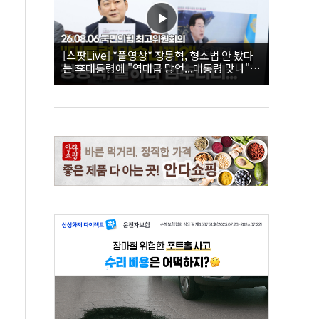
[스팟Live] *풀영상* 장동혁, 형소법 안 봤다
는 李대통령에 "역대급 망언...대통령 맞나"｜
26.08.06 국민의힘 최고위원회의