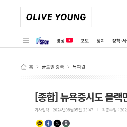
영상
포토
정치
정책·서
홈
글로벌·중국
특파원
[종합] 뉴욕증시도 블랙
기사입력 :
2024년08월05일 23:47
최종수정 :
20