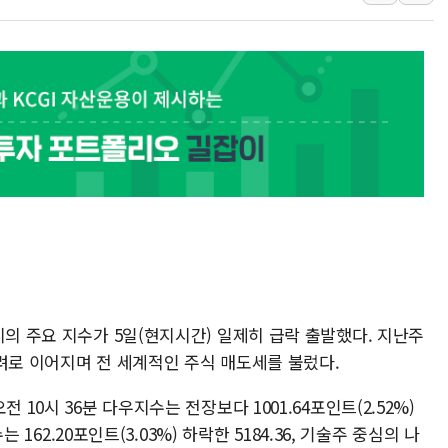
'달라진 임신·출산·육아 지원 
정부혁신 우수사례 세계에 알린다
정청래 "2차 TV토론으로 게임 
윤상현, 사관학교 통합 비판…"
펄어비스, 붉은사막 영상 콘테스트
현대리바트, '2026 코리아빌드
[K메이커] 코셔에서 할랄까지…대
[특징주] 비철금속 업종 11% 
흥국자산운용, 코스닥 성장주 담
외국인 돌아왔지만 …'삼전·하이
시의 주요 지수가 5일(현지시간) 일제히 급락 출발했다. 지난주
려로 이어지며 전 세계적인 주식 매도세를 불렀다.
 10시 36분 다우지수는 전장보다 1001.64포인트(2.52%)
는 162.20포인트(3.03%) 하락한 5184.36, 기술주 중심의 나