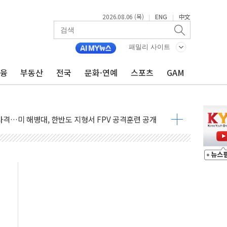
2026.08.06 (목)
ENG
中文
|
|
패밀리 사이트
금융
부동산
전국
문화·연예
스포츠
GAM
 비상! 수족구병이 다시 유행합니다.
.데이터처, 기업 3만1000곳 경제통계조사
 실사격…미 해병대, 한반도 지형서 FPV 공격훈련 공개
 아닌 담합…76조2000억 입찰 영향"
 넘긴 세라젬…공정위 과징금 4억3200만원
'슈퍼을' 5곳 선정...소부장 핵심기업 추가 육성
용품 등 94개 제품 안전기준 '부적합'
'다산점' 열어
증명서 발급…7일부터 온라인 대리 신청 가능
회의…중증환자 이송체계 전국 확대 점검