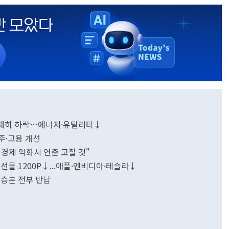
 일제히 하락…에너지·유틸리티↓
.수주·고용 개선
 경제 악화시 연준 고칠 것"
선물 1200P↓...애플·엔비디아·테슬라↓
 상승분 전부 반납