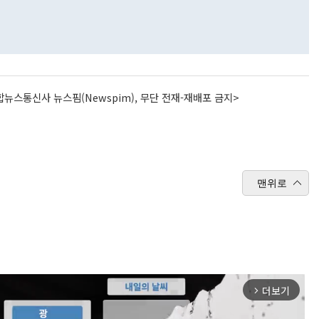
뉴스통신사 뉴스핌(Newspim), 무단 전재-재배포 금지>
맨위로
더보기
arrow_forward_ios