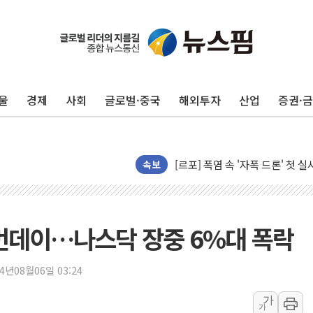
울
경제
사회
글로벌·중국
해외투자
산업
증권·
[AI 카드뉴스] 어린이집·유치원
운수업·기업활동 '원스톱'으로..
[르포] 폭염 속 '자폭 드론' 첫
속보
공정위 "국고채 PD 15곳, 관행
중소기업 기술자료 중국 계열사에
정부, 한화오션·에코프로비엠 등 
먼데이…나스닥 장중 6%대 폭락
국표원, 해외직구 물놀이기구·유아
쉐이크쉑, 남양주 현대아울렛에 
24년08월06일 03:24
부모가 정부24에서 자녀 출입국
가
소방청, 전국 시·도 구급과장 
가