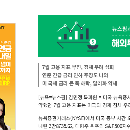
7월 고용 지표 부진, 침체 우려 심화
연준 긴급 금리 인하 주장도 나와
미 국채 금리 큰 폭 하락, 달러화 약세
[뉴욕=뉴스핌] 김민정 특파원 = 미국 뉴욕증
약했던 7월 고용 지표는 미국의 경제 침체 우
뉴욕증권거래소(NYSE)에서 미국 동부 시간 오전
내린 3만8735.62, 대형주 위주의 S&P500지수