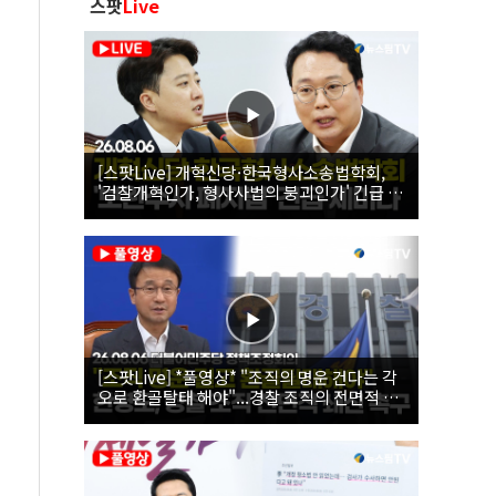
스팟
Live
[스팟Live] 개혁신당·한국형사소송법학회,
'검찰개혁인가, 형사사법의 붕괴인가' 긴급 세
미나｜26.08.06
[스팟Live] *풀영상* "조직의 명운 건다는 각
오로 환골탈태 해야"...경찰 조직의 전면적 쇄
신 촉구한 한병도 | 26.08.06 더불어민주당 정
책조정회의