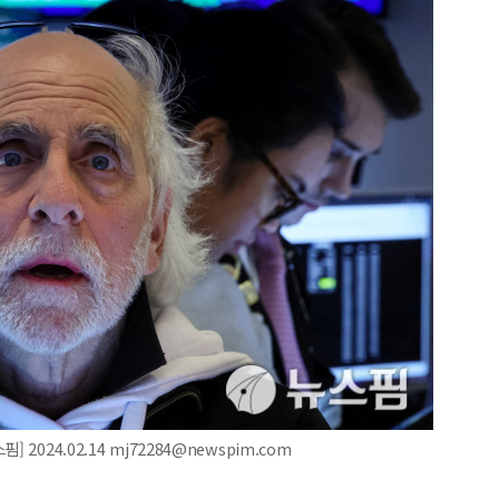
2024.02.14 mj72284@newspim.com