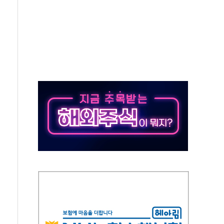
한눈에'…인사처, 공무원 인사제도 안내서 발간
…식약처 AI 심사·소방청 119안심콜 영문 영상 제작
끝…김민석, 신천지 허위신고에 배신 사과 안 해"
국방개혁은 정치적 감정 따라 추진해선 안 돼"
 '비욘드 디 어비스' 수상작 발표
위크' 참가…리모델링 상담 제공
상, 종가가 넘은 건 국경 아닌 '식문화 장벽'
급등…구리 가격 상승 전망 부각
은 채권혼합 펀드 2종 출시
닉스'는 사고 급등주는 팔았다