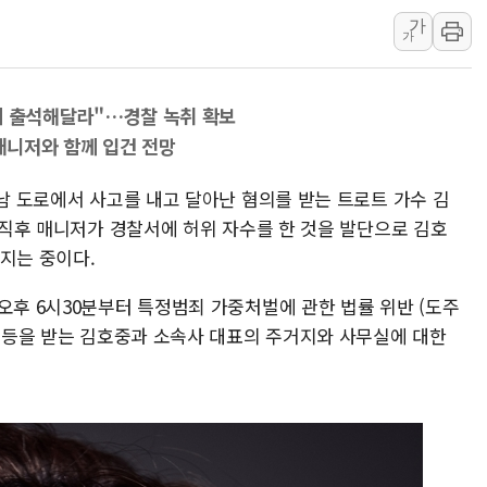
보로노이, 폐암 치료제 'VRN
가
가
푸본현대생명, 육군 3군단과
교보생명, '교보K-맞춤건강
에 출석해달라"…경찰 녹취 확보
벼랑 끝 선 '동전주' 무더기
 매니저와 함께 입건 전망
1순위보다 낮은 특별공급 
컴투스 '제우스: 오만의 신'
강남 도로에서 사고를 내고 달아난 혐의를 받는 트로트 가수 김
네이버 클립, 시청 만으로 
고 직후 매니저가 경찰서에 허위 자수를 한 것을 발단으로 김호
서울 재건축·재개발 정상화시 
지는 중이다.
[인사] 공정거래위원회
오후 6시30분부터 특정범죄 가중처벌에 관한 법률 위반 (도주
KDB생명 본입찰 3파전…
의 등을 받는 김호중과 소속사 대표의 주거지와 사무실에 대한