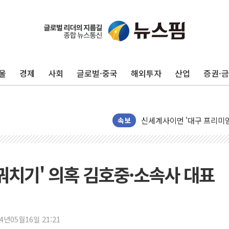
울
경제
사회
글로벌·중국
해외투자
산업
증권·
40.2도 찍은 서울 등 폭염
"文정부 악몽 재현 안돼"..
신세계사이먼 '대구 프리미엄 
속보
李대통령, 호우 피해 경북 
'변기 수리' 집주인에게 흉기
워트, 상반기 영업이익 30
꿔치기' 의혹 김호중·소속사 대표
프롬바이오, 10일 거래 재
NH농협생명, 농작업 중 온
아바코, 2분기 매출 120억원
24년05월16일 21:21
랩지노믹스 "디엑솜과 美 암