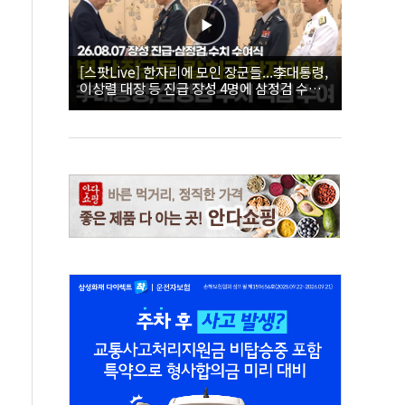
[스팟Live] 한자리에 모인 장군들...李대통령,
이상렬 대장 등 진급 장성 4명에 삼정검 수치
직접 수여｜26.08.07 장성 진급·삼정검 수치
수여식