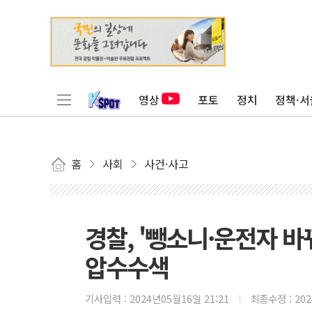
영상
포토
정치
정책·서
홈
사회
사건·사고
경찰, '뺑소니·운전자 바
압수수색
기사입력 :
2024년05월16일 21:21
최종수정 :
20