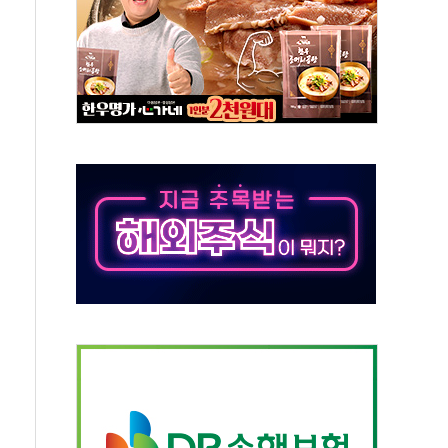
11' 캐나다 IND 신청
 군 장병 금융교육·전역 지원 협약
보험' 6개월 배타적사용권 획득
 상폐 위기…관리종목 우려 지정예고 총 63개
경쟁률… 실수요자 관심
 26일 출시, 유저의 캐릭터가 AI로 플레이한다
혜택 얻는 피드코인 이벤트 진행
5년 내 9만가구 순증...이주 대란도 제한적
한화·흥국·한투 참여