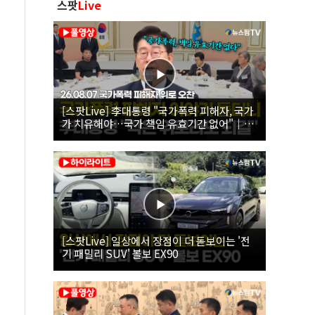
스팟
Live
[스팟Live] 李대통령 "국가폭력 피해자, 국가
가 치유해야…국가 책임 유효기간 없어"｜
26.08.07 국가폭력 피해자 위로 오찬
[스팟Live] 일상에서 장점이 더 돋보이는 '전
기 패밀리 SUV' 볼보 EX90