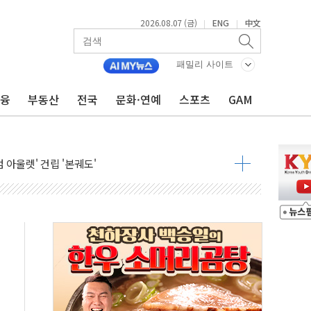
2026.08.07 (금)
ENG
中文
|
|
패밀리 사이트
금융
부동산
전국
문화·연예
스포츠
GAM
중대경보 해제…누적 온열질환자 2872명
.李 부동산 세제안에 與 내부서 '총선·대선 직격탄' 우려
아울렛' 건립 '본궤도'
안동·의성 특별재난지역 선포
 휘두른 30대 세입자…경찰, 현행범 체포
억원
개…"재무구조 개편"
열질환 보장…폭염기 신속 보상 강화
 진단 분야 독점 라이선스 계약"