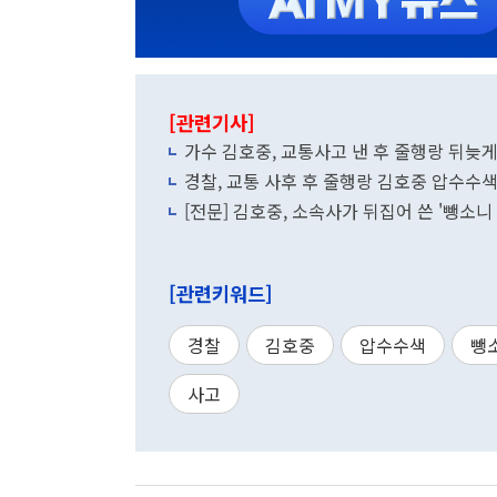
[관련기사]
가수 김호중, 교통사고 낸 후 줄행랑 뒤늦
경찰, 교통 사후 후 줄행랑 김호중 압수수
[전문] 김호중, 소속사가 뒤집어 쓴 '뺑소
[관련키워드]
경찰
김호중
압수수색
뺑
사고