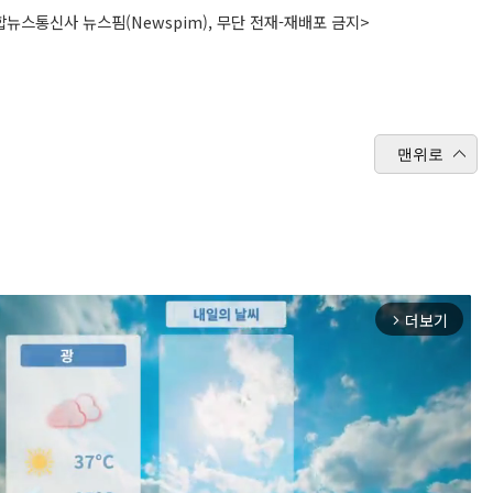
뉴스통신사 뉴스핌(Newspim), 무단 전재-재배포 금지>
맨위로
더보기
arrow_forward_ios