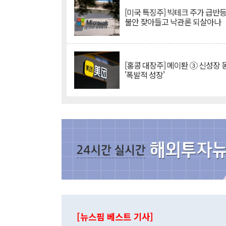
[미국 특징주] 빅테크 주가 급반등..
불안 잦아들고 낙관론 되살아나
[홍콩 대장주] 메이퇀 ③ 신성장
'폭발적 성장'
[뉴스핌 베스트 기사]