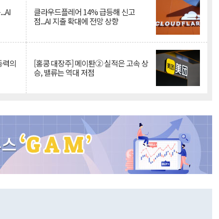
.AI
클라우드플레어 14% 급등해 신고
점...AI 지출 확대에 전망 상향
 동력의
[홍콩 대장주] 메이퇀② 실적은 고속 상
승, 밸류는 역대 저점