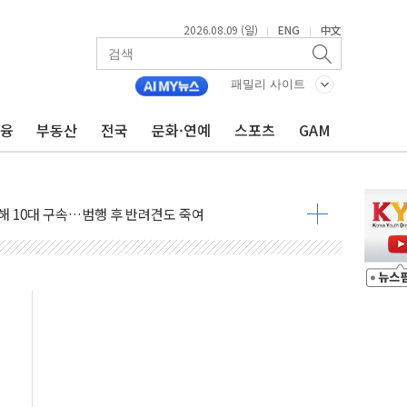
2026.08.09 (일)
ENG
中文
|
|
고 발생…작업자 1명 숨져
철강 AI융합실증센터' 들어선다
패밀리 사이트
대 숨진 채 발견...경찰, 조사 중
금융
부동산
전국
문화·연예
스포츠
GAM
.48%p 차 선두 유지...金 46.01% vs 鄭 44.53%
기 당선...합산득표율 68.63%
해 10대 구속…범행 후 반려견도 죽여
 정청래에 승리…金 48.54% vs 鄭 44.40%
경선 결과...김민석 48.54% 정청래 44.40%
발표...김민석 47.37% 정청래 45.71% 송영길 6.92%
발표...정청래 47.82% 김민석 46.35% 송영길 5.83%
발표...김민석 50.30% 정청래 41.94% 송영길 7.76%
객 400명 맞이…"마음 잇는 시간 되길"
 지급 확정되나…재상고 앞두고 막판 셈법
'행복상자' 전달