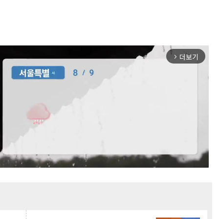
더보기
arrow_forward_ios
Mute