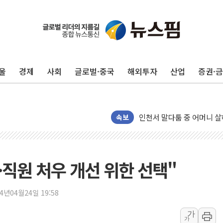
평택 진위면 공장서 질식사
포항 블루밸리 국가산단에 '
상주 낙동강 선착장 하류서 50
울
경제
사회
글로벌·중국
해외투자
산업
증권·
[종합] 김민석, 정청래에 누적 1
민주당 경북도당위원장에 오중
인천서 말다툼 중 어머니 살
김민석, 강원·대구·경북 경선서
속보
[속보] 민주, 강원·대구·경북 
[속보] 민주, 경북 경선 결과 
[속보] 민주, 대구 경선 결과 
·직원 처우 개선 위한 선택"
[속보] 민주, 강원 경선 결과 
정재헌 CEO, SKT 장기고
24년04월24일 19:58
최태원, 노소영에 9440억
가
가
하나금융, 명동 소상공인에 