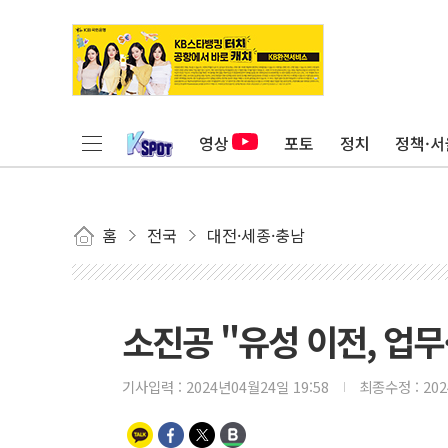
영상
포토
정치
정책·서
홈
전국
대전·세종·충남
소진공 "유성 이전, 업무
기사입력 :
2024년04월24일 19:58
최종수정 :
20