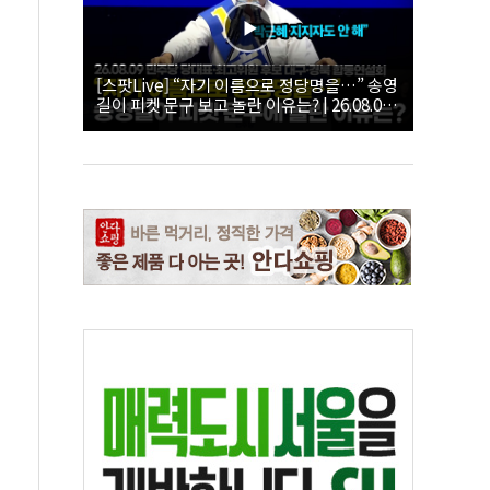
[스팟Live] “자기 이름으로 정당명을…” 송영
길이 피켓 문구 보고 놀란 이유는? | 26.08.09
더불어민주당 당대표·최고위원 후보 대구·경
북 합동연설회