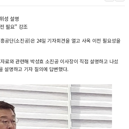
인천시 광복절 현수막 '태
병무청, 보충역 전면 손질…
당위성 설명
홈플러스發 대형마트 판매,
전 필요" 강조
윤준병·이해민 의원, '정부
진흥공단(소진공)은 24일 기자회견을 열고 사옥 이전 필요성을
'호우·산사태 주의보' 울진 
여야, 황희 '버스 하우스' 공
보도자료와 관련해 박성효 소진공 이사장이 직접 설명하고 나섰
을 설명하고 기자 질의에 답변했다.