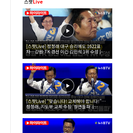
스팟
Live
[스팟Live] 정청래 대구 승리에도 1622표
차…강원·TK 경선 이긴 김민석 1위 수성 |
26.08.09 더불어민주당 당대표·최고위원 후
보 대구·경북 합동연설회
[스팟Live] “맞습니다! 교체해야 합니다!”…
정청래, 지도부 교체 주장 ‘정면돌파’ |
26.08.09 더불어민주당 당대표·최고위원 후
보 대구·경북 합동연설회