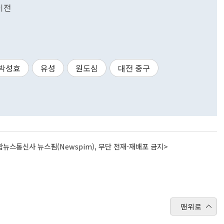
이전
박성효
유성
원도심
대전 중구
뉴스통신사 뉴스핌(Newspim), 무단 전재-재배포 금지>
맨위로