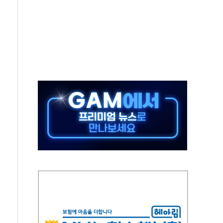
극기 거꾸로' 논란…이틀만에 철거
 예술·체육요원 최대 33% 감축
 역대 최대폭 감소한 9.4%↓…유통업계 양극화 심화
 특사'로 콜롬비아 대통령 취임식 참석
시간당 30mm 강한 비...호우 피해 없어
방…野 "청년 우롱 기괴" vs 與 "송구한 해프닝"