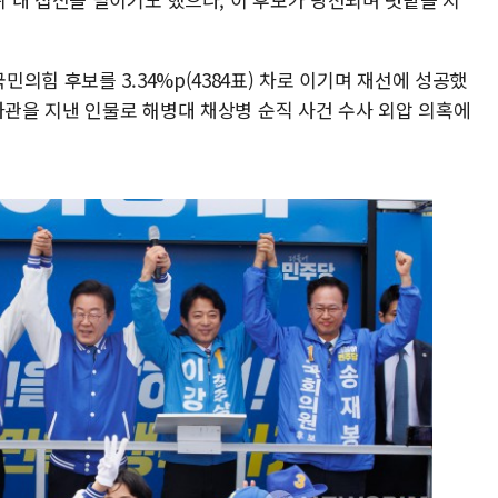
의힘 후보를 3.34%p(4384표) 차로 이기며 재선에 성공했
차관을 지낸 인물로 해병대 채상병 순직 사건 수사 외압 의혹에