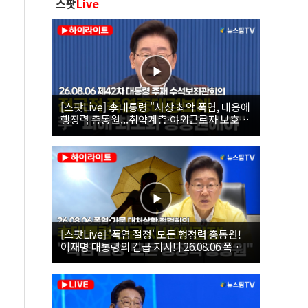
스팟
Live
[스팟Live] 李대통령 "사상 최악 폭염, 대응에
행정력 총동원...취약계층·야외근로자 보호에
힘써야"｜26.08.06 제42차 대통령 주재 수석
보좌관회의
[스팟Live] '폭염 절정' 모든 행정력 총동원!
이재명 대통령의 긴급 지시! | 26.08.06 폭염•
가뭄 대처상황 점검회의