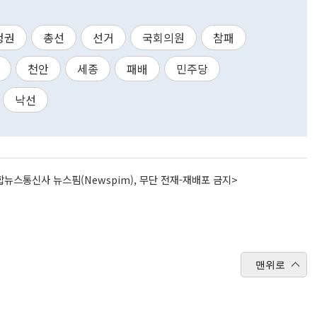
청권
총선
선거
국회의원
참패
천안
세종
패배
민주당
낙선
뉴스통신사 뉴스핌(Newspim), 무단 전재-재배포 금지>
맨위로