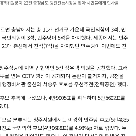
비상대책위원장이 22일 충청남도 당진전통시장을 찾아 시민들에게 인사를
면 충남에서는 총 11개 선거구 가운데 국민의힘이 3석, 민
중 국민의힘이 3석, 민주당이 5석을 차지했다. 세종에서는 민주
은 21대 총선에서 전석(7석)을 차지했던 민주당이 이번에도 전
 청주상당에 지역구 현역인 5선 정우택 의원을 공천했다. 그러
투를 받는 CCTV 영상이 공개되며 논란이 불거지자, 공천을
치행정비서관 출신의 서승우 후보를 우선추천(전략공천) 했다.
보 추격에 나섰으나, 4만9905표를 획득하며 5만5602표를
했다.
밭'으로 분류되는 청주서원에서는 이광희 민주당 후보(5만4835
모 국민의힘 후보(4만9688표)를 4.93%p 차로 꺾었다. 두
 내 접전을 벌이기도 했으나, 이 후보가 당선되며 텃밭을 지