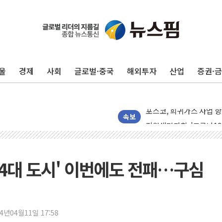
유인우주선 달 착륙지 선정
뉴인텍, 하반기 '전력용 
듀오백 정관영 대표, 자사
울
경제
사회
글로벌·중국
해외투자
산업
증권·
BGF리테일, 2분기 영업익
휴젤, 매출 2545억원·
포스코, 희귀가스 사업 
진원생명과학, '코로나19 
속보
경북도·대구시 '2차 공공기
서울 아파트값 0.26%
효성중공업, 덴마크에 초고
권 '4대 도시' 이번에도 전패…구심
딥시크, AI 서비스 가격 
CJ프레시웨이, 2분기 영
초박빙 경선에 친명계 '추가
24년04월11일 17:58
구리시 입주업종 확대…'