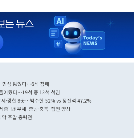
청서 민심 잃었다…6석 참패
손 들어줬다…19석 중 13석 석권
 우세·경합 8곳…박수현 52% vs 정진석 47.2%
·세종' 野 우세 '충남·충북' 접전 양상
지막 주말 총력전