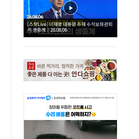
[스팟Live] 이재명 대통령 주재 수석보좌관회
의 생중계｜26.08.06