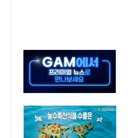
…'매출 절반' 실리콘 반등에 하반기 기대
치 프레임에 졸속 추진…'잼데믹' 안보까지 몰고 와"
재개해야 여론조사 51.9%…그것이 국민의 뜻"
규모의 AI 데이터센터 건설 추진
층 안부에 AI 활용…이주노동자 폭염 방치, 국격 훼손"
 수시 통화…독립성 논란 재점화