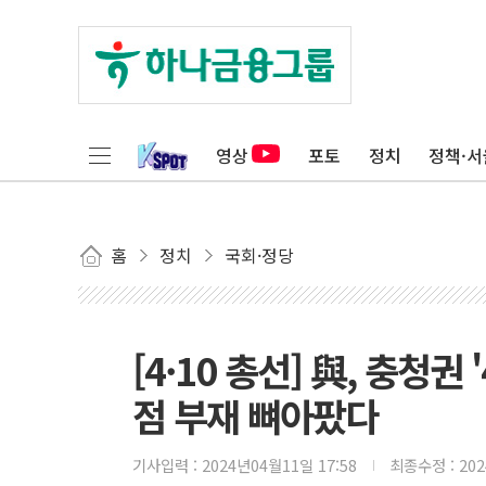
영상
포토
정치
정책·서
홈
정치
국회·정당
[4·10 총선] 與, 충청
점 부재 뼈아팠다
기사입력 :
2024년04월11일 17:58
최종수정 :
20