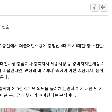
가
KCC, 실적은 주춤했지만
가
정점식 "사관학교 통합 정
장동혁 "李대통령 재판 
석 전승
日, 아키타에 일본 최대 
[종합] 李대통령 "취약계
트럼프, 워시 연준의장과
10 총선에서 더불어민주당에 충청권 4대 도시(대전·청주·천안·
서 대전시장·충남지사·충북지사·세종시장 등 광역자치단체장 4
 떠올린다면 '민심의 바로미터' 충청이 이번 총선에서 '윤석
온다.
휘해 온 5선 정우택 의원을 둘러싼 논란과 이에 대한 당 지
 이끌 구심점의 부재가 뼈아팠다는 분석이다.