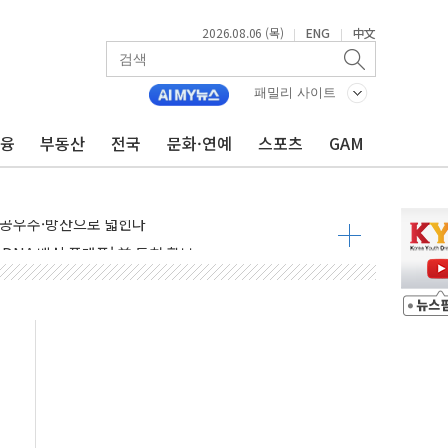
2026.08.06 (목)
ENG
中文
|
|
 밑그림, 중국 全月 1대 5백만 지질도 완성
커패시터' 사업 확대
패밀리 사이트
주 추가 매입
금융
부동산
전국
문화·연예
스포츠
GAM
 849억원…전년 比 22.3%↑
영업익 1037억원…상반기 역대 최대
항공우주·방산으로 넓힌다
DNA 백신 플랫폼' 美 특허 확보
관 이전' 대응 '맞손'
↑…상승폭 커졌지만 고가주택 밀집된 강남·서초 둔화
압변압기 첫 공급...국가 전력망에 첫 입성
대대적 인상 계획...업계 파장 예고
업익 14.2% 감소…"온라인 사업으로 성장"
 투표' 요구...친청계 응집력 '희석' 전략 통할까
현대 테라타워 구리갈매' 공급