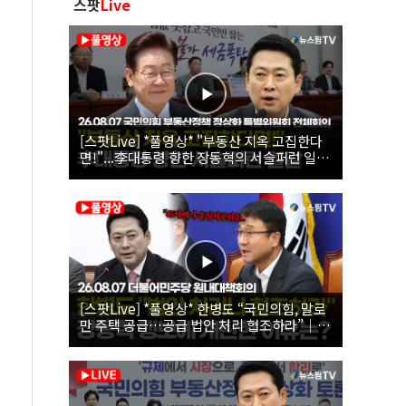
스팟
Live
[스팟Live] *풀영상* "부동산 지옥 고집한다
면!"...李대통령 향한 장동혁의 서슬퍼런 일갈
| 26.08.07 국민의힘 부동산정책 정상화 특별
위원회 전체회의
[스팟Live] *풀영상* 한병도 “국민의힘, 말로
만 주택 공급…공급 법안 처리 협조하라”｜
26.08.07 더불어민주당 원내대책회의