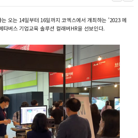
SKT, '8월 월간 럭키 페스타' 실시
LG헬로비전 '헬로모바일', 교보문
는 오는 14일부터 16일까지 코엑스에서 개최하는 '2023 메
KTis, 02-114로 카카오 T 택시
 메타버스 기업교육 솔루션 컬래버HR을 선보인다.
해군1함대 '창설 80주년' 기념식.
원주시, 첨단의료복합단지 지정 준
삼척시, 무건리 이끼폭포 생태탐방
전남광주 화정역 인근 도로 4중 
청도 문수리 야산서 산불 진화 중.
'해병 순직 책임' 임성근 전 사단장