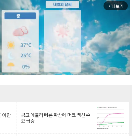
더보기
arrow_forward_ios
Mute
美-이란
콩고 에볼라 빠른 확산에 머크 백신 수
요 급증