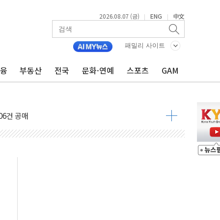
2026.08.07 (금)
ENG
中文
|
|
패밀리 사이트
금융
부동산
전국
문화·연예
스포츠
GAM
불 진화...인명피해 없어
06건 공매
X90…'올 터치'는 호불호
시간36분만에 주불진화....인명피해 없어
…자료는 전·현직 직원으로부터 확보"
가자 3만 명 돌파
선 운항허가 취득...중국 노선 다변화
 창작자 지원 규모 2배 확대