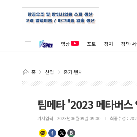
영상
포토
정치
정책·서
홈
산업
중기·벤처
팀메타 '2023 메타버스
기사입력 :
2023년06월09일 09:00
최종수정 :
20