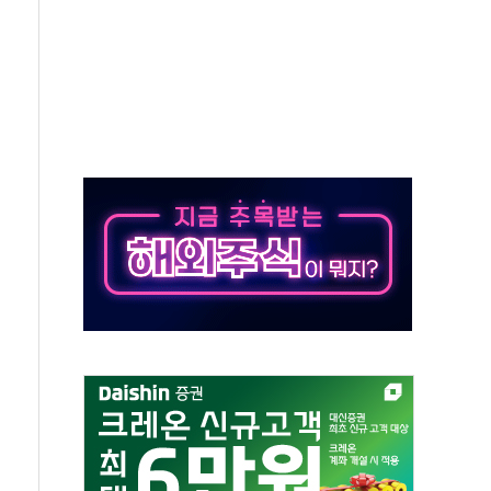
...휴대폰 결제 최대 6000원 할인
고 제휴 전자책 요금제 출시
 호출 서비스
..지역축제 '불금전파, 송정'과 상생
비 본격화…'AI 데이터 기반 메디테크 혁신허브' 구상
로 출입 통제
추돌…1명 심정지·5명 부상
..진화헬기 3대 투입
 항소심도 징역 3년