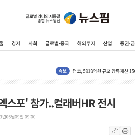
울
경제
사회
글로벌·중국
해외투자
산업
증권·
수박으로 여름 나는 하마
전남광주 구례 산불 32분 만에 주
캠코, 5918억원 규모 압류재산 15
[시승기] 공간·승차감 잡은 볼보 E
속보
가오픈한 홈플러스
돌아온 홈플러스
[종합] 청도 흥선리 야산 산불 1
 엑스포' 참가..컬래버HR 전시
한미 법카 제보자 "신동국과 무관
라인게임즈, '콰이어트' 테스트 참
23년06월09일 09:00
에어로케이항공, 청주-중국 청두 노
가
가
네이버, AI 브리핑 도입 후 블로그