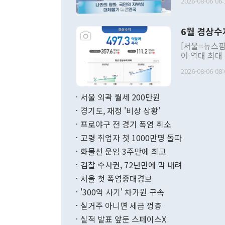
2026-08-06 06:
발언 중에는 
언한 것이 있
령은 공개적으
6월 경상수
주의적 희망에
관의 대북 정
[서울=뉴스핌
관 부처 장관
어 역대 최대
관의 무리한 
출 호조로 월
다. [정동영 통일부 장관이 지난달 23일 오후 서울 종로구 정부서울청사에
2026-08-06 08:
료=한국은행] 한국은행이 6일 발표한 '2026년 6월 국제수지(잠정)'에
서 취임 1주년 
면 지난 6월
부 장관 권한
1000만달러
서울 외곽 월세 200만원
발전 구상'을
이에 따라 올
적 갈등 해결
경기도, 재정 '비상 상황'
했다. 경상수
결과 혐오의 
9000만달러
프로야구 전 경기 폭염 취소
년간의 CVI
지 기준 상품
고령 취업자 첫 1000만명 돌파
무너졌다고도 
며 월간 기준
현실을 바꾸는
달러로 38.
화물선 운임 3주만에 최고
를 평화 체제
196.9% 급
검찰 수사권, 72년만에 막 내려
함께 4자 대
수출은 160
지만 이 대통
서울 첫 폭염중대경보
(18.6%) 
화공존 정책이
했다. 통관 기
'300억 사기' 차가원 구속
다"고 지적했
(16.4%)
투리가 잡혀 
실거주 아니면 세금 껑충
월(-10억9
쁜 상황이 초
증가와 유류할
실적 발표 앞둔 스페이스X
9·19 군사