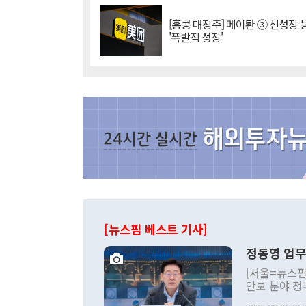
[홍콩 대장주] 메이퇀 ③ 신성장
'폭발적 성장'
[뉴스핌 베스트 기사]
정동영 업무
[서울=뉴스핌
안보 분야 정
평화공존 발전