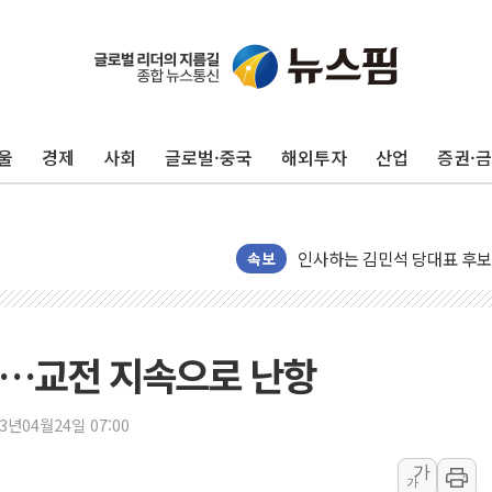
포항시 재난예산 40억 긴급 
울진·영덕 '호우특보'-포항 '
[종합] 김민석, 정청래에 '0.86
울
경제
사회
글로벌·중국
해외투자
산업
증권·
인천 합동연설회 나선 송영길
김민석, 2주차 제주·인천 경선서
인사하는 김민석 당대표 후보
[속보] 민주, 제주·인천 경선 결
속보
[속보] 민주, 인천 경선 결과 발
[속보] 민주, 제주 경선 결과 발
이번주 국내 주요 금융일정(8.1
수…교전 지속으로 난항
美, 이란전 출구전략 만지작
강릉·동해·삼척 시간당 최대 
23년04월24일 07:00
폐기물 수거하다 참변…60대
가
가
서울 중랑구 주택가서 흉기 난