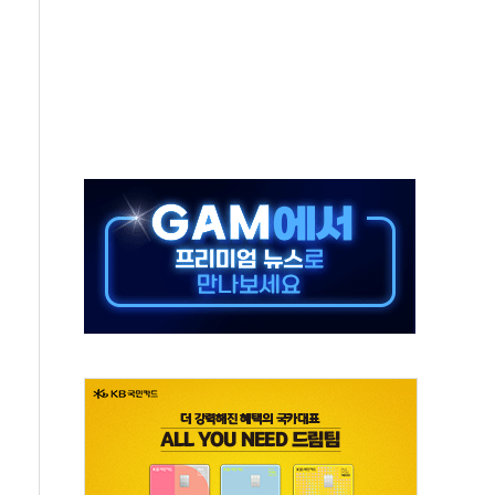
보는 일 없게"…'결혼 페널티' 22개 과제 손본다
터보트 전복…1명 사망·1명 실종
의 날 참석..."국제적 시민 연대로 목소리 내야"
 실종 60대 나흘만에 숨진 채 발견
 살해 10대 아들 체포
' 받아친 정청래…제주 연설서 신경전 고조