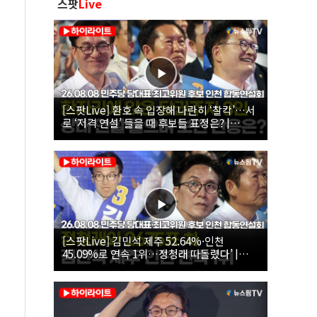
스팟
Live
[스팟Live] 환호 속 입장해 나란히 ‘찰칵’…서
로 ‘저격 연설’ 들을 때 후보들 표정은? |
26.08.08 더불어민주당 당대표·최고위원 후
보 인천 합동연설회
[스팟Live] 김민석 제주 52.64%·인천
45.09%로 연속 1위…정청래 따돌렸다’ |
26.08.08 더불어민주당 당대표·최고위원 후
보 인천 합동연설회