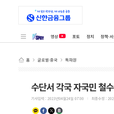
영상
포토
정치
정책·서
홈
글로벌·중국
특파원
수단서 각국 자국민 철
기사입력 :
2023년04월24일 07:00
최종수정 :
20