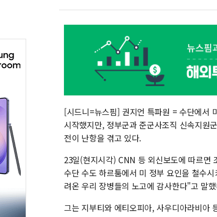
[시드니=뉴스핌] 권지언 특파원 = 수단에서 
시작했지만, 정부군과 준군사조직 신속지원군(
전이 난항을 겪고 있다.
23일(현지시각) CNN 등 외신보도에 따르면
수단 수도 하르툼에서 미 정부 요인을 철수시
려온 우리 장병들의 노고에 감사한다"고 말했
그는 지부티와 에티오피아, 사우디아라비아 등