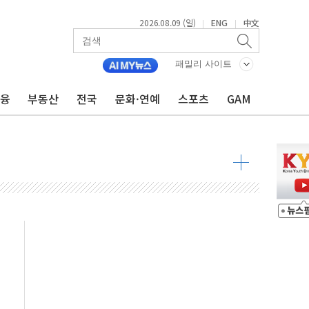
2026.08.09 (일)
ENG
中文
|
|
투입…고수온 양식장 복구·지원 '총력'
산사태 주의보'...경북도, 호우 피해·통제구간 없어
패밀리 사이트
%p' 차 재역전 성공...金 45.42% vs 鄭 44.56%
금융
부동산
전국
문화·연예
스포츠
GAM
·정청래·김민석 당대표 후보
 정청래에 승리...47.75% vs 42.08%
과 발표...김민석 47.75% 정청래 42.08%
표...김민석 45.09% 정청래 43.27% 송영길 11.63%
표...김민석 52.64% 정청래 39.89% 송영길 7.47%
0~8.14)
…공습 한계·탄약 부족 현실화
50㎜ 폭우…강원 동해안 강한 비 이어져
 환경미화원 수거차에 치여 사망
동…60대 남성 2명 숨져