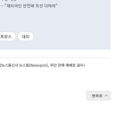
시…"재외국민 안전에 최선 다하라"
프랑스
대피
뉴스통신사 뉴스핌(Newspim), 무단 전재-재배포 금지>
맨위로