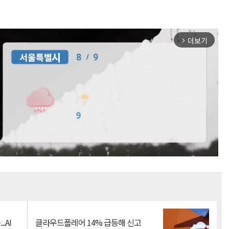
더보기
arrow_forward_ios
Mute
.AI
클라우드플레어 14% 급등해 신고