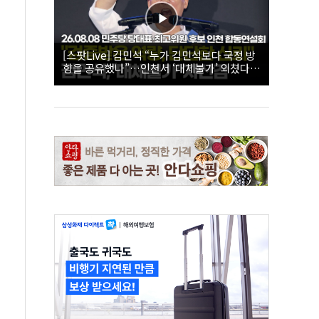
[스팟Live] 김민석 “누가 김민석보다 국정 방
향을 공유했나”…인천서 ‘대체불가’ 외쳤다 |
26.08.08 더불어민주당 당대표·최고위원 후
보 인천 합동연설회