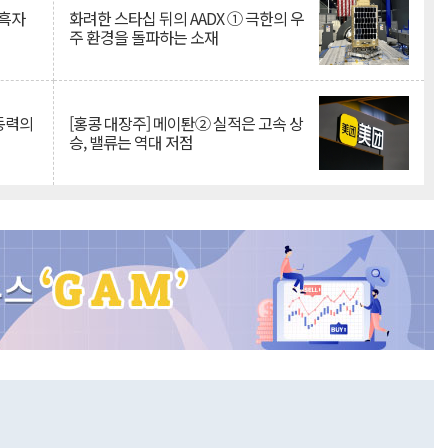
 흑자
화려한 스타십 뒤의 AADX ① 극한의 우
주 환경을 돌파하는 소재
 동력의
[홍콩 대장주] 메이퇀② 실적은 고속 상
승, 밸류는 역대 저점