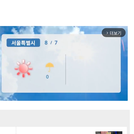
더보기
arrow_forward_ios
Mute