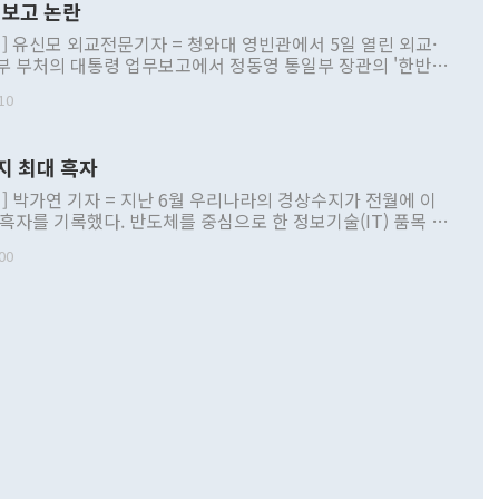
보고 논란
] 유신모 외교전문기자 = 청와대 영빈관에서 5일 열린 외교·
부 부처의 대통령 업무보고에서 정동영 통일부 장관의 '한반도
 구상'과 업무보고 발언이 논란을 빚고 있다. 이날 정 장관의
10
정부 내 조율을 거치지 않은 사안을 정책으로 추진하겠다고 공
는가 하면 사실 관계에 맞지 않은 설명도 있었다. 이재명 대통
로 신중을 기해 달라고 경고했고, 조현 외교부 장관은 '이상
지 최대 흑자
 근거한 비현실적 구상'이라는 비판을 내놨다. 그동안 정 장
책 관련 발언이 물의를 빚은 적은 여러 번 있지만 대통령과 유
] 박가연 기자 = 지난 6월 우리나라의 경상수지가 전월에 이
이 공개적으로 부정적 입장을 표명한 것은 이례적이다. 정 장
 흑자를 기록했다. 반도체를 중심으로 한 정보기술(IT) 품목 수
대북 접근법과 월권을 제어해야 한다는 목소리도 높아지고 있
간 상품수출이 처음으로 1000억달러를 넘어선 영향이다. [자
00
 따르
기자간담회를 하고 있다. [사진=통일부] 2026.07.23 ◆통일
 경상수지는 497억3000만달러 흑자로 집계됐다. 전월(386억
 넘어선 주장 정 장관은 이날 업무보고에서 '한반도 평화공존
)에 이어 두 달 연속 월간 기준 역대 최대 기록을 갈아치웠다.
 설명하면서 이재명 정부 2년차 핵심 과제로 상호 존중·평화
해 상반기 누적 경상수지 흑자는 1910억1000만달러를 기록
·핵 없는 한반도 등 3대 기본 방향을 제시했다. 정 장관은 "대
지 흑자를 견인한 것은 상품수지다. 6월 상품수지는 478억
언어는 멈춰야 한다"면서 주적 용어 대체를 주장했다. 지난 25
 흑자를 기록하며 전월에 이어 역대 최대를 다시 썼다. 국제수
D(완전하고 검증가능하며 되돌릴 수 없는 비핵화) 구도는 이미
수출은 1123억7000만달러로 전년 동월 대비 84.5% 증가하
했다. 또 "현 시점에서 흘러간 선(先)비핵화만 되뇌는 것은
 처음으로 1000억달러를 넘어섰다. 상품수입은 644억8000만
 데 힘이 되지 않는다"고 주장했다. 정 장관은 또 "정전 체제
6% 늘었다. 통관 기준으로는 반도체 수출이 전년 동월 대비
로 바꾸는 논의에 착수하겠다"면서 "북·미 정상회담 견인과
증했고 컴퓨터·주변기기(SSD)는 282.7% 증가했다. IT 품목
화의 동력을 확보하기 위해 최선을 다할 것"이라고 말했다. 하
.4% 늘었으며 비IT 품목도 ▲석유제품(47.5%) ▲화공품
령은 정 장관의 구상에 대부분 제동을 걸었다. 이 대통령은 "평
▲철강제품(17.9%) ▲승용차(6.1%) 등을 중심으로 18.6% 증가