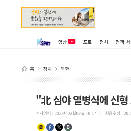
영상
포토
정치
정책·서
홈
정치
북한
"北 심야 열병식에 신형 
기사입력 :
2023년02월09일 10:17
최종수정 :
20