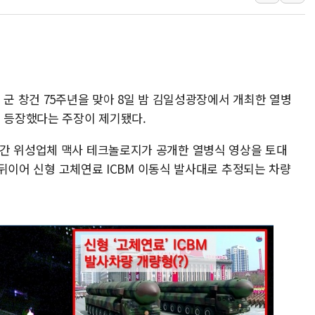
헥토이노베이션, 상반기 매출 첫 2
우리은행, 고창해상풍력에 4000억
NH농협은행, 모두투어 제휴 여행
"
민병덕 "오늘 67개 점포 영업 재
 군 창건 75주년을 맞아 8일 밤 김일성광장에서 개최한 열병
하나금융이 쏘아 올린 CIFO, 
이 등장했다는 주장이 제기됐다.
민간 위성업체 맥사 테크놀로지가 공개한 열병식 영상을 토대
에 뒤이어 신형 고체연료 ICBM 이동식 발사대로 추정되는 차량