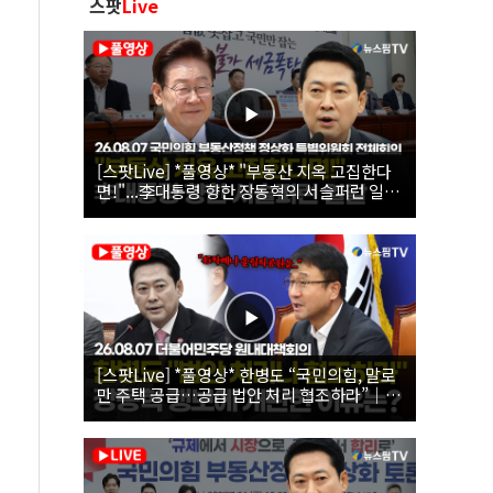
스팟
Live
[스팟Live] *풀영상* "부동산 지옥 고집한다
면!"...李대통령 향한 장동혁의 서슬퍼런 일갈
| 26.08.07 국민의힘 부동산정책 정상화 특별
위원회 전체회의
[스팟Live] *풀영상* 한병도 “국민의힘, 말로
만 주택 공급…공급 법안 처리 협조하라”｜
26.08.07 더불어민주당 원내대책회의