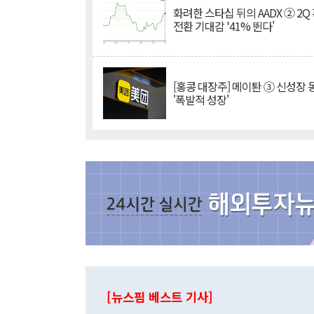
화려한 스타십 뒤의 AADX ② 2Q
전환 기대감 '41% 뛴다'
[홍콩 대장주] 메이퇀 ③ 신성장
'폭발적 성장'
[뉴스핌 베스트 기사]