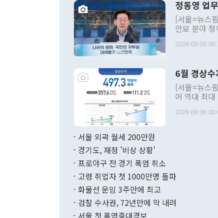
정동영 업무
[서울=뉴스핌
안보 분야 정
평화공존 발전
2026-08-06 06:
발언 중에는 
언한 것이 있
령은 공개적으
6월 경상수
주의적 희망에
관의 대북 정
[서울=뉴스핌
관 부처 장관
어 역대 최대
관의 무리한 
출 호조로 월
다. [정동영 통일부 장관이 지난달 23일 오후 서울 종로구 정부서울청사에
2026-08-06 08:
료=한국은행] 한국은행이 6일 발표한 '2026년 6월 국제수지(잠정)'에
서 취임 1주년 
면 지난 6월
부 장관 권한
1000만달러
서울 외곽 월세 200만원
발전 구상'을
이에 따라 올
적 갈등 해결
경기도, 재정 '비상 상황'
했다. 경상수
결과 혐오의 
9000만달러
프로야구 전 경기 폭염 취소
년간의 CVI
지 기준 상품
고령 취업자 첫 1000만명 돌파
무너졌다고도 
며 월간 기준
현실을 바꾸는
달러로 38.
화물선 운임 3주만에 최고
를 평화 체제
196.9% 급
검찰 수사권, 72년만에 막 내려
함께 4자 대
수출은 160
지만 이 대통
서울 첫 폭염중대경보
(18.6%) 