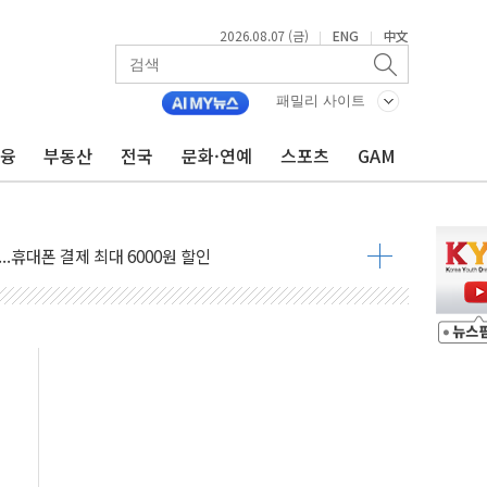
X90…'올 터치'는 호불호
2026.08.07 (금)
ENG
中文
|
|
시간36분만에 주불진화....인명피해 없어
…자료는 전·현직 직원으로부터 확보"
패밀리 사이트
가자 3만 명 돌파
금융
부동산
전국
문화·연예
스포츠
GAM
선 운항허가 취득...중국 노선 다변화
 창작자 지원 규모 2배 확대
...휴대폰 결제 최대 6000원 할인
고 제휴 전자책 요금제 출시
 호출 서비스
..지역축제 '불금전파, 송정'과 상생
비 본격화…'AI 데이터 기반 메디테크 혁신허브' 구상
로 출입 통제
추돌…1명 심정지·5명 부상
..진화헬기 3대 투입
 항소심도 징역 3년