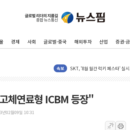
[시승기] 공간·승차감 잡은 볼보 E
[종합] 청도 흥선리 야산 산불 1
한미 법카 제보자 "신동국과 무관
라인게임즈, '콰이어트' 테스트 참
울
경제
사회
글로벌·중국
해외투자
산업
증권·
에어로케이항공, 청주-중국 청두 노
네이버, AI 브리핑 도입 후 블로그
SKT, '8월 월간 럭키 페스타' 실시
LG헬로비전 '헬로모바일', 교보문
속보
KTis, 02-114로 카카오 T 택시
해군1함대 '창설 80주년' 기념식.
원주시, 첨단의료복합단지 지정 준
고체연료형 ICBM 등장"
삼척시, 무건리 이끼폭포 생태탐방
전남광주 화정역 인근 도로 4중 
23년02월09일 10:31
청도 문수리 야산서 산불 진화 중.
가
가
'해병 순직 책임' 임성근 전 사단장