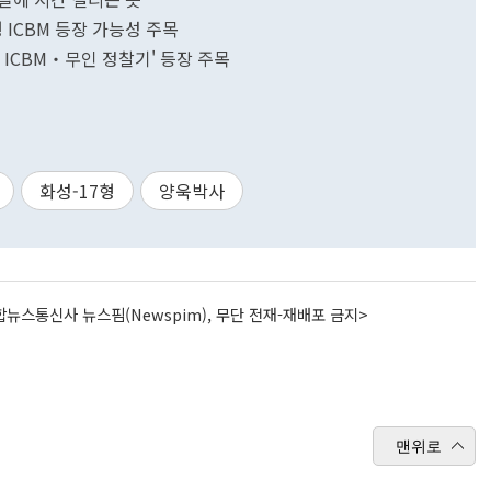
형 ICBM 등장 가능성 주목
료 ICBM‧무인 정찰기' 등장 주목
화성-17형
양욱박사
뉴스통신사 뉴스핌(Newspim), 무단 전재-재배포 금지>
맨위로