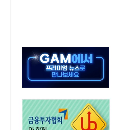
000억원 돌파
 금융 지원
적금 완판
개...장바구니에 홈플러스 담아달라" 호소
금융지주 포용금융 조직개편 신호탄