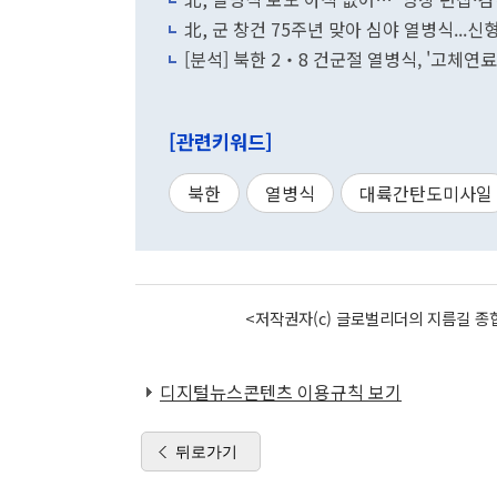
北, 군 창건 75주년 맞아 심야 열병식...신
[분석] 북한 2‧8 건군절 열병식, '고체연
[관련키워드]
북한
열병식
대륙간탄도미사일
<저작권자(c) 글로벌리더의 지름길 종합
디지털뉴스콘텐츠 이용규칙 보기
뒤로가기