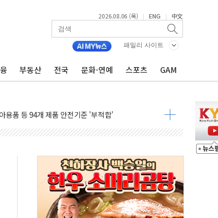
 비상! 수족구병이 다시 유행합니다.
2026.08.06 (목)
ENG
中文
|
|
.데이터처, 기업 3만1000곳 경제통계조사
 실사격…미 해병대, 한반도 지형서 FPV 공격훈련 공개
패밀리 사이트
 아닌 담합…76조2000억 입찰 영향"
금융
부동산
전국
문화·연예
스포츠
GAM
 넘긴 세라젬…공정위 과징금 4억3200만원
'슈퍼을' 5곳 선정...소부장 핵심기업 추가 육성
용품 등 94개 제품 안전기준 '부적합'
'다산점' 열어
…식약처 AI 심사·소방청 119안심콜 영문 영상 제작
증명서 발급…7일부터 온라인 대리 신청 가능
회의…중증환자 이송체계 전국 확대 점검
한눈에'…인사처, 공무원 인사제도 안내서 발간
끝…김민석, 신천지 허위신고에 배신 사과 안 해"
국방개혁은 정치적 감정 따라 추진해선 안 돼"
 '비욘드 디 어비스' 수상작 발표