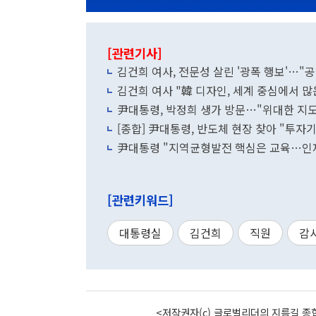
[관련기사]
김건희 여사, 전문성 살린 '광폭 행보'…"
김건희 여사 "韓 디자인, 세계 중심에서 많
尹대통령, 박정희 생가 방문…"위대한 지
[종합] 尹대통령, 반도체 현장 찾아 "투자
尹대통령 "지역균형발전 핵심은 교육…인
[관련키워드]
대통령실
김건희
직원
감
<저작권자(c) 글로벌리더의 지름길 종합