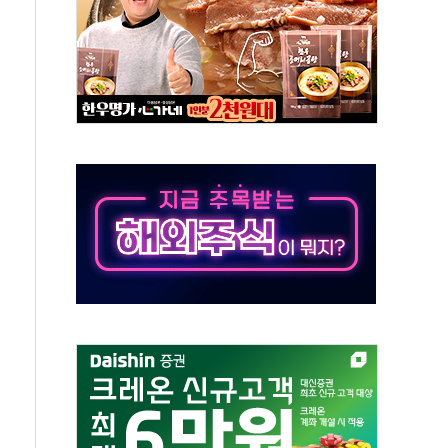
위크' 참가…리모델링 상담 제공
상, 종가가 넘은 건 국경 아닌 '식문화 장벽'
급등…구리 가격 상승 전망 부각
은 채권혼합 펀드 2종 출시
닉스'는 사고 급등주는 팔았다