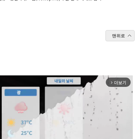
맨위로
더보기
arrow_forward_ios