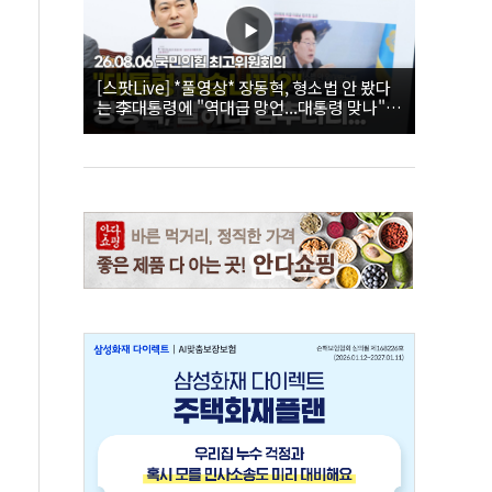
[스팟Live] *풀영상* 장동혁, 형소법 안 봤다
는 李대통령에 "역대급 망언...대통령 맞나"｜
26.08.06 국민의힘 최고위원회의