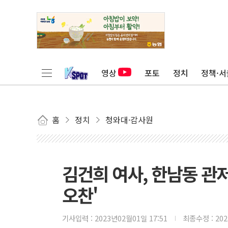
영상
포토
정치
정책·서
홈
정치
청와대·감사원
김건희 여사, 한남동 관
오찬'
기사입력 :
2023년02월01일 17:51
최종수정 :
20