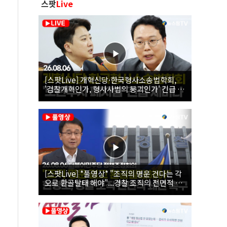
스팟
Live
[스팟Live] 개혁신당·한국형사소송법학회,
'검찰개혁인가, 형사사법의 붕괴인가' 긴급 세
미나｜26.08.06
[스팟Live] *풀영상* "조직의 명운 건다는 각
오로 환골탈태 해야"...경찰 조직의 전면적 쇄
신 촉구한 한병도 | 26.08.06 더불어민주당 정
책조정회의