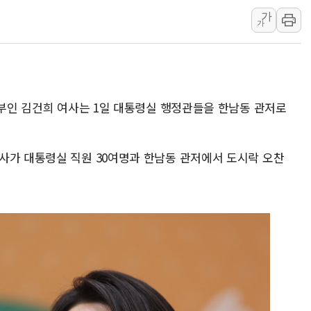
가
현대리바트, '2026 코리아빌드
가
[K메이커] 코셔에서 할랄까지…대
[특징주] 비철금속 업종 11% 
흥국자산운용, 코스닥 성장주 담
외국인 돌아왔지만 …'삼전·하이
 부인 김건희 여사는 1일 대통령실 행정관들을 한남동 관저로
사가 대통령실 직원 30여명과 한남동 관저에서 도시락 오찬