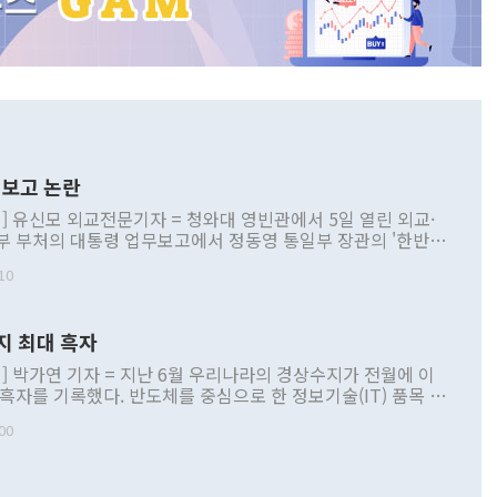
보고 논란
] 유신모 외교전문기자 = 청와대 영빈관에서 5일 열린 외교·
부 부처의 대통령 업무보고에서 정동영 통일부 장관의 '한반도
 구상'과 업무보고 발언이 논란을 빚고 있다. 이날 정 장관의
10
정부 내 조율을 거치지 않은 사안을 정책으로 추진하겠다고 공
는가 하면 사실 관계에 맞지 않은 설명도 있었다. 이재명 대통
로 신중을 기해 달라고 경고했고, 조현 외교부 장관은 '이상
지 최대 흑자
 근거한 비현실적 구상'이라는 비판을 내놨다. 그동안 정 장
책 관련 발언이 물의를 빚은 적은 여러 번 있지만 대통령과 유
] 박가연 기자 = 지난 6월 우리나라의 경상수지가 전월에 이
이 공개적으로 부정적 입장을 표명한 것은 이례적이다. 정 장
 흑자를 기록했다. 반도체를 중심으로 한 정보기술(IT) 품목 수
대북 접근법과 월권을 제어해야 한다는 목소리도 높아지고 있
간 상품수출이 처음으로 1000억달러를 넘어선 영향이다. [자
00
 따르
기자간담회를 하고 있다. [사진=통일부] 2026.07.23 ◆통일
 경상수지는 497억3000만달러 흑자로 집계됐다. 전월(386억
 넘어선 주장 정 장관은 이날 업무보고에서 '한반도 평화공존
)에 이어 두 달 연속 월간 기준 역대 최대 기록을 갈아치웠다.
 설명하면서 이재명 정부 2년차 핵심 과제로 상호 존중·평화