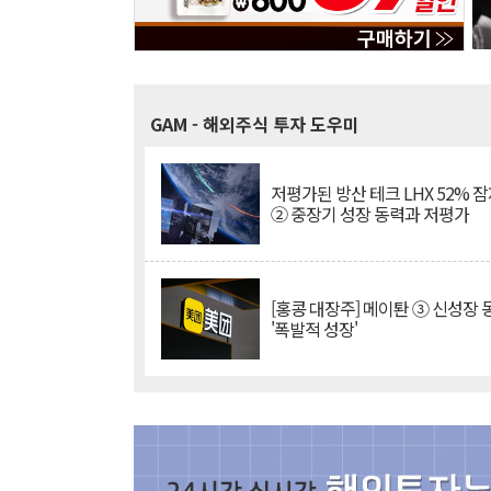
GAM
- 해외주식 투자 도우미
저평가된 방산 테크 LHX 52% 
② 중장기 성장 동력과 저평가
[홍콩 대장주] 메이퇀 ③ 신성장
'폭발적 성장'