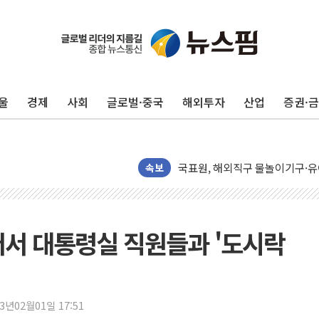
[AI 카드뉴스] 어린이집·유치원
운수업·기업활동 '원스톱'으로..
[르포] 폭염 속 '자폭 드론' 첫
공정위 "국고채 PD 15곳, 관행
울
경제
사회
글로벌·중국
해외투자
산업
증권·
중소기업 기술자료 중국 계열사에
정부, 한화오션·에코프로비엠 등 
국표원, 해외직구 물놀이기구·유아
쉐이크쉑, 남양주 현대아울렛에 
속보
정부혁신 우수사례 세계에 알린다
부모가 정부24에서 자녀 출입국
소방청, 전국 시·도 구급과장 
저서 대통령실 직원들과 '도시락
'달라진 임신·출산·육아 지원 
정청래 "2차 TV토론으로 게임 
윤상현, 사관학교 통합 비판…"
23년02월01일 17:51
펄어비스, 붉은사막 영상 콘테스트