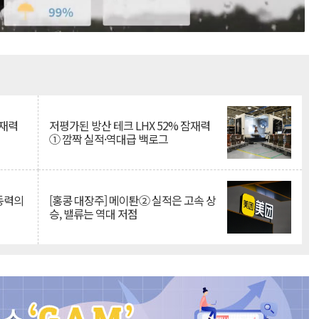
Mute
잠재력
저평가된 방산 테크 LHX 52% 잠재력
① 깜짝 실적·역대급 백로그
 동력의
[홍콩 대장주] 메이퇀② 실적은 고속 상
승, 밸류는 역대 저점