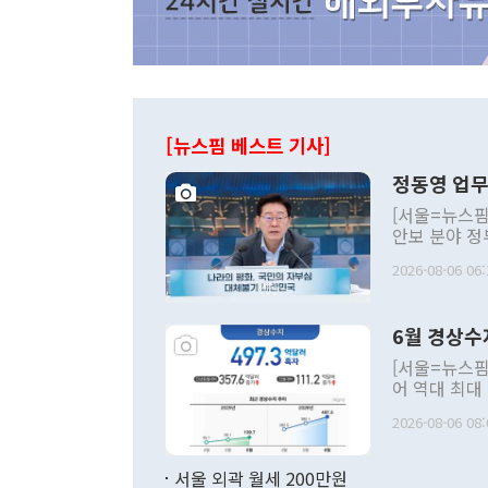
[뉴스핌 베스트 기사]
정동영 업무
[서울=뉴스핌
안보 분야 정
평화공존 발전
2026-08-06 06:
발언 중에는 
언한 것이 있
령은 공개적으
6월 경상수
주의적 희망에
관의 대북 정
[서울=뉴스핌
관 부처 장관
어 역대 최대
관의 무리한 
출 호조로 월
다. [정동영 통일부 장관이 지난달 23일 오후 서울 종로구 정부서울청사에
2026-08-06 08:
료=한국은행] 한국은행이 6일 발표한 '2026년 6월 국제수지(잠정)'에
서 취임 1주년 
면 지난 6월
부 장관 권한
1000만달러
서울 외곽 월세 200만원
발전 구상'을