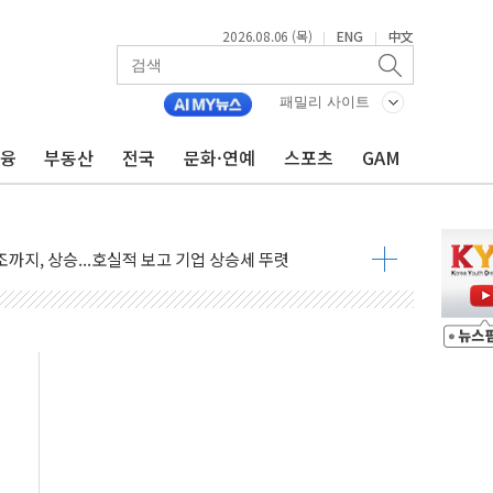
2026.08.06 (목)
ENG
中文
|
|
패밀리 사이트
금융
부동산
전국
문화·연예
스포츠
GAM
 긴급회의 개최
호르무즈 재개방 기대에 강세
조까지, 상승...호실적 보고 기업 상승세 뚜렷
인 '사파리' 공격… 시민들 공포감 극대화 전략
' 임시 주총 기대감에 홀로 상한가…마진 잔액은 사상 최고
버리지 위험수위…숨은 차입이 더 큰 변수"
대응 1단계 진압 중
야, 경쟁상대 中과 비교해야"
하는 '선봉'의 대민 봉사
미사일 1발 발사… 올해 10번째·42일 만 도발