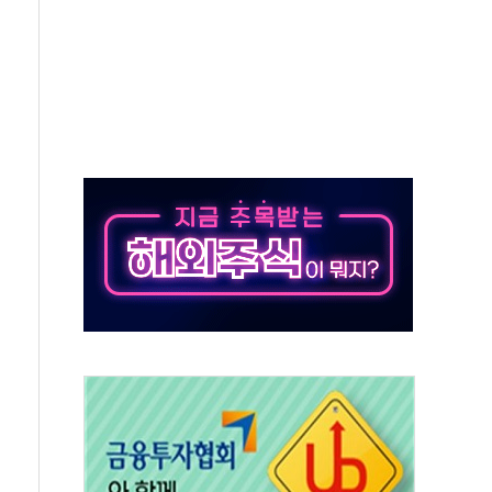
 새 안보 위기… 반군·마약카르텔이 습득해 전투 활용
어선 구조
무해한 표면 부식 물질"
분만에 진화...외국인 노동자 숨져
즌2
축 피해 최소화 '총력 대응'
유입에도 박스권…美 암호화폐 법안 처리 여부도 변수
 '62일째'..."대부분 여기서 상주"
환자 2665명·사망 23명
목에 코스피 '휘청'