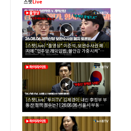
스팟
Live
[스팟Live] *풀영상* 이준석, 보완수사권 폐
지에 "민주당 개악입법, 불안감 가중시켜"｜
26.08.06 개혁신당 보완수사권 폐지 토론회
[스팟Live] '투미TV' 김제경이 내린 李정부 부
동산 정책 점수는? | 26.08.06 서울시 부동산
대토론회