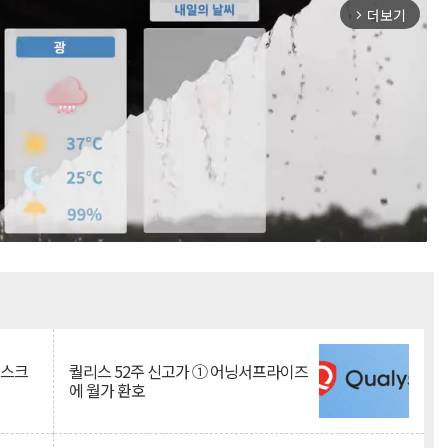
더보기
arrow_forward_ios
Mute
리스크
퀄리스 52주 신고가 ① 어닝서프라이즈
에 월가 환호