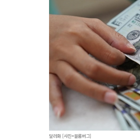
달러화 [사진=블룸버그]