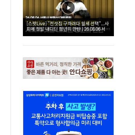
[스팟Live] "전셋집 구하려다 월세 선택"...사
회에 첫발 내디딘 청년의 한탄 | 26.08.06 서울
시 부동산 대토론회