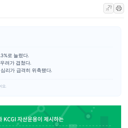
우크라 드론 전술, 중남미 콜롬비아에
가
가
동해해경, 독도 해상서 부유물 감긴 
주한미군 "오산기지 누출, 백린 아닌 
구미 폐염산처리업체서 불 2시간30여
해군과 함께하는 '불금전파, 송정' 시
강원도 폭염특보 11일째…온열질환·가
[코인 시황] 비트코인, ETF 자금 
.3%로 늘렸다.
우려가 겹쳤다.
[르포] 39도 폭염 속 잠실 개표소 시위
자 심리가 급격히 위축됐다.
강원·전라권 폭염중대경보 확대…온열질
빚투·레버리지 줄었지만, 반도체 두 종
어요.