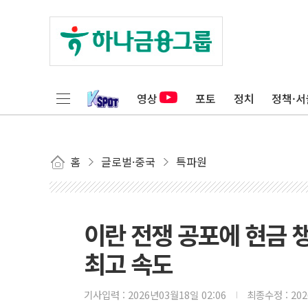
영상
포토
정치
정책·서
홈
글로벌·중국
특파원
이란 전쟁 공포에 현금 
최고 속도
기사입력 :
2026년03월18일 02:06
최종수정 :
20