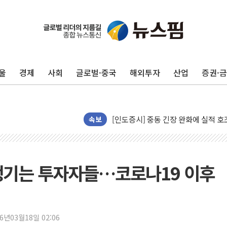
울
경제
사회
글로벌·중국
해외투자
산업
증권·
청와대, 北 단거리 탄도미사일 발사에
금값 7주 만에 최고…美 고용 둔화·
[인도증시] 중동 긴장 완화에 실적 호
속보
러, 1인칭시점 드론으로 우크라 민간
[베트남 증시] 지수 하락 속 'DGC
'월가의 황제' 다이먼 "금융시장 레
챙기는 투자자들…코로나19 이후
양주 섬유염색공장서 화재 1명 중상…
김정관 산업부 장관 "주 52시간 손봐
해군 1함대 창설 80주년…지역과 함께
26년03월18일 02:06
[3보] 북, 원산서 동해로 단거리 탄도