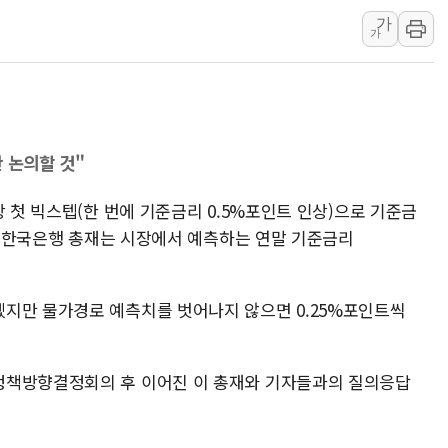
가
신길동 신축도 3.3㎡당 7250만원…써밋 클라
가
용산공원·그린벨트로 또 충돌…반복되는 국토부
[AI 부동산 투데이] 특공 전략도 '극과 극'…
[코인시황] 비트코인 6만4000달러대 횡보…고
"
[베트남 증시] 유동성 부진 지속, 강보합 마감
 논의할 것"
'찜통더위'에 전력수요 역대 최고치 경신…한낮 
상 첫 빅스텝(한 번에 기준금리 0.5%포인트 인상)으로 기준금
창용 한국은행 총재는 시장에서 예측하는 연말 기준금리
지만 물가경로 예측치를 벗어나지 않으면 0.25%포인트씩
정책방향결정회의 후 이어진 이 총재와 기자들과의 질의응답