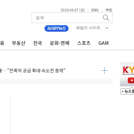
2026.08.07 (금)
ENG
中文
|
|
라우드플레어·태양광주↑ VS 트레이드데스크·웬디스↓
자 7359명 끝까지 찾겠다"
패밀리 사이트
 톤 낮춰
금융
부동산
전국
문화·연예
스포츠
GAM
항시 '시끌'
름…수도권 집중 완화 전환점"
주재… "전폭적 공급 확대·속도전 총력"
…美 태양광주 급등
도 놀랍지 않아"
태양광 착공…여의도 1.6배 규모
...금융주 낙폭 커
정책 아냐" 해명
~9일 최대 100mm 호우
결… 수니파 국가들의 새 안보 협력 구도