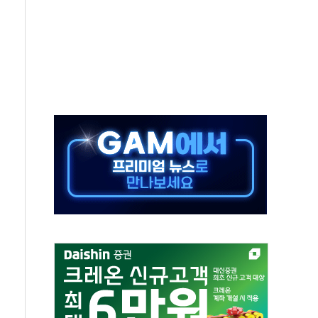
비온 59㎡ 18억원대
-서울시 '정책 엇박자'
생애최초만 경쟁 치열
래·ETF 매수에도 고유가·금리·입법 지연 '삼중 부담'
...석유·가스주 올랐지만 빈그룹이 상쇄
총수요 104.3GW 기록