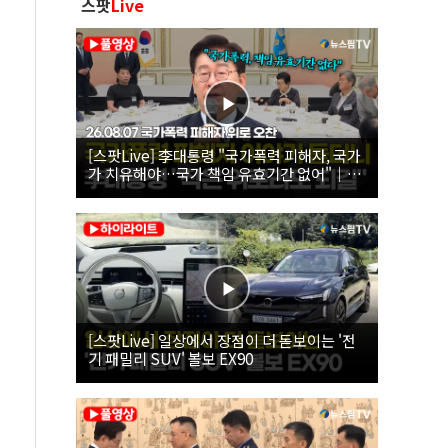
스팟
Live
[스팟Live] 李대통령 "국가폭력 피해자, 국가
가 치유해야…국가 책임 유효기간 없어"｜
26.08.07 국가폭력 피해자 위로 오찬
[스팟Live] 일상에서 장점이 더 돋보이는 '전
기 패밀리 SUV' 볼보 EX90