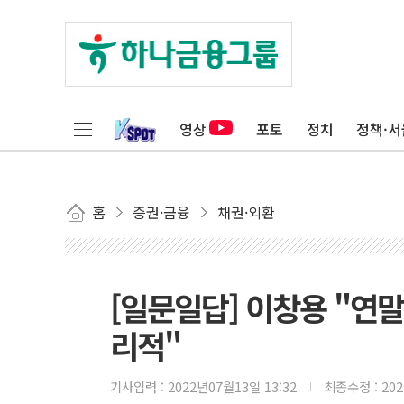
영상
포토
정치
정책·서
홈
증권·금융
채권·외환
[일문일답] 이창용 "연말 
리적"
기사입력 :
2022년07월13일 13:32
최종수정 :
20