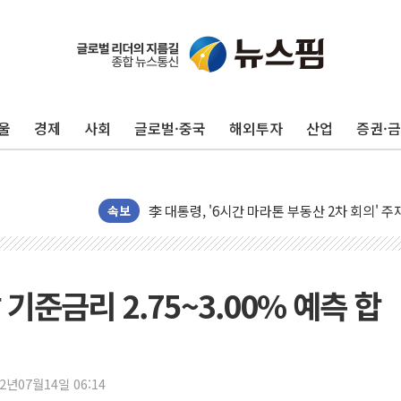
뉴욕증시 개장 전 특징주...아틀라시안·클
보훈부, 미 DPAA와 MOU… "6·25 미군 실종
트럼프 "금리 내려야"…파월 때와 달리 워시엔
울
경제
사회
글로벌·중국
해외투자
산업
증권·
특정 정치인 측근 포항시 정책특보 내정설...포
李 "해남 태양광, 대한민국 다음 100년 밑거
李 대통령, '6시간 마라톤 부동산 2차 회의' 
트럼프, 中 겨냥 폴리실리콘 관세 15% 부과
속보
[사진] 빈살만과 에르도안의 만남
이란와이어 "이란 최고지도자 위독…곧 사망해
남동발전, 해남군에 국내 최대 규모 400MW 
기준금리 2.75~3.00% 예측 합
[인도증시] 중동 불안 속 유가 상승에 소폭 하락
황희 '폐버스 청년주택' SNS 글 역풍에 "정부
폭염 누그러지고 가뭄 숙지나...경북동해안권 8
22년07월14일 06:14
사우디·튀르키예·파키스탄, '공동방위협정' 체