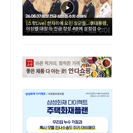
[스팟Live] 한자리에 모인 장군들...李대통령,
이상렬 대장 등 진급 장성 4명에 삼정검 수치
직접 수여｜26.08.07 장성 진급·삼정검 수치
수여식