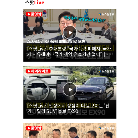
스팟
Live
[스팟Live] 李대통령 "국가폭력 피해자, 국가
가 치유해야…국가 책임 유효기간 없어"｜
26.08.07 국가폭력 피해자 위로 오찬
[스팟Live] 일상에서 장점이 더 돋보이는 '전
기 패밀리 SUV' 볼보 EX90