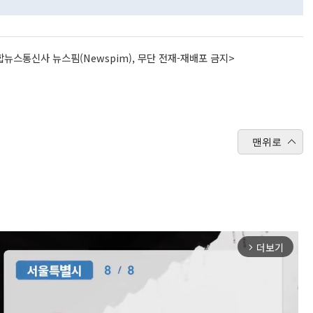
뉴스통신사 뉴스핌(Newspim), 무단 전재-재배포 금지>
맨위로
더보기
arrow_forward_ios