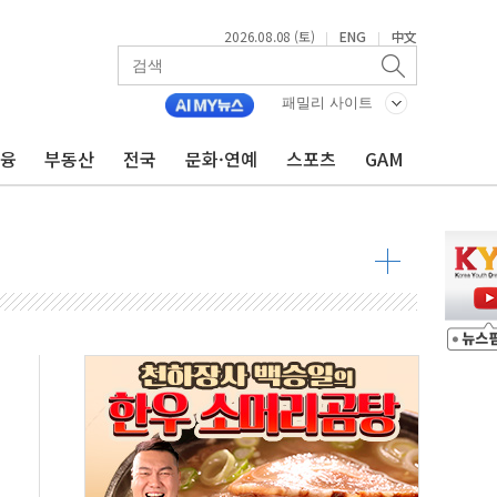
2026.08.08 (토)
ENG
中文
|
|
최고치
 요구
패밀리 사이트
낮아지며 상승… STOXX 600 지수는 나흘 연속 최고치
금융
부동산
전국
문화·연예
스포츠
GAM
세
엘·이란 위협에 맞설 자체 억지력 강화
동
톱'… 美 해상봉쇄 영향
각
체주 '활짝'
스닥 선물 1%대 상승
상 기대 후퇴
·태양광주↑ VS 트레이드데스크·웬디스↓