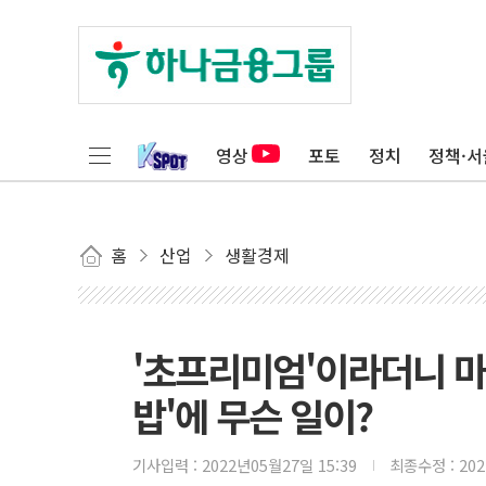
영상
포토
정치
정책·서
홈
산업
생활경제
'초프리미엄'이라더니 마
밥'에 무슨 일이?
기사입력 :
2022년05월27일 15:39
최종수정 :
20