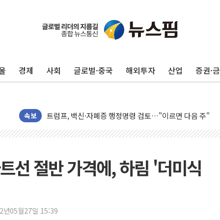
뉴욕증시, 고용 쇼크에 금리 인상 우려 후퇴…S&P500 
트럼프, 쿡 연준 이사 해임 재추진…"26일까지 의혹 소명"
유럽증시, 美 고용 예상 밖 부진에 연준 금리 인상 가능성 
울
경제
사회
글로벌·중국
해외투자
산업
증권·
미 연준 매파 기세 꺾이나…고용 감소에 9월 동결 전망 우
[종합] 이슬람 수니파 3국, '공동방위협정' 체결… 이스라
트럼프, 백신·자폐증 행정명령 검토…"이르면 다음 주"
美 항소법원, 백악관 무도회장 공사 중단 명령…트럼프 제
속보
이란 핵심 원유 수출항 '하르그섬', 최근 1주일 이상 '올스
美 고용 쇼크에 엔화 장중 급등…시장은 "또 개입했나" 촉
[AI MY 뉴스] 뉴욕 반도체주 프리뷰...美 고용 쇼크에 반도
트선 절반 가격에, 하림 '더미식
뉴욕증시 프리뷰, 美 고용 쇼크에 금리 인상 우려 후퇴…나
[종합] 美 7월 고용 2만3000명 감소 '쇼크'…9월 금리 인
[사진] 이슬람 수니파 3개국, 공동방위협정 체결
22년05월27일 15:39
뉴욕증시 개장 전 특징주...아틀라시안·클라우드플레어