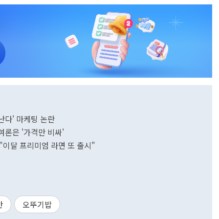
난다' 마케팅 논란
론은 '가격만 비싸'
 "이달 프리미엄 라면 또 출시"
반
오뚜기밥