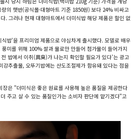
출시 당시 하림은 더미식밥(백미밥 210g 기준) 가격을 개당
용량의 햇반(공식몰·대형마트 기준 1850원) 보다 24% 비싸고
격이다. 그러나 현재 대형마트에서 더미식밥 해당 제품은 할인 없
 미식밥'을 프리미엄 제품으로 야심차게 출시했다. 모델로 배우
풍미를 위해 100% 쌀과 물로만 만들어 첨가물이 들어가지
 전 밥에서 이취(異臭)가 나는지 확인할 필요가 있다'는 광고
 미강추출물, 오뚜기밥에는 산도조절제가 함유돼 있다는 점을
 회장은 "더미식은 좋은 원료를 사용해 높은 품질을 제공한다
0% 더 주고 살 수 있는 품질인가는 소비자 판단에 맡기겠다"고