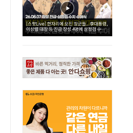
[스팟Live] 한자리에 모인 장군들...李대통령,
이상렬 대장 등 진급 장성 4명에 삼정검 수치
직접 수여｜26.08.07 장성 진급·삼정검 수치
수여식