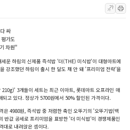
가
보훈부, 미 DPAA와 MOU… "6·25 미군 실종자 7359명
가
트럼프 "금리 내려야"…파월 때와 달리 워시엔 톤 낮춰
특정 정치인 측근 포항시 정책특보 내정설...포항시 '시끌'
다 싸
李 "해남 태양광, 대한민국 다음 100년 밑거름…수도권 집
' 평가도
李 대통령, '6시간 마라톤 부동산 2차 회의' 주재… "전폭
기 차원"
트럼프, 中 겨냥 폴리실리콘 관세 15% 부과…美 태양광주
내세운 하림의 신제품 즉석밥 '더(THE) 미식밥'이 대형마트에
을 강조했던 하림이 출시 한 달도 채 안 돼 '프리미엄 전략'을
 210g)' 3개들이 세트는 최근 이마트, 롯데마트 오프라인 매
되고 있다. 정상가 5700원에서 50% 할인된 가격이다.
 가격은 4980원, 즉석밥 중 저렴한 축인 오뚜기의 '오뚜기밥(백
 하림의 반값 공세로 프리미엄을 표방한 '더 미식밥'이 경쟁제품인
 가격대로 내려앉은 셈이다.