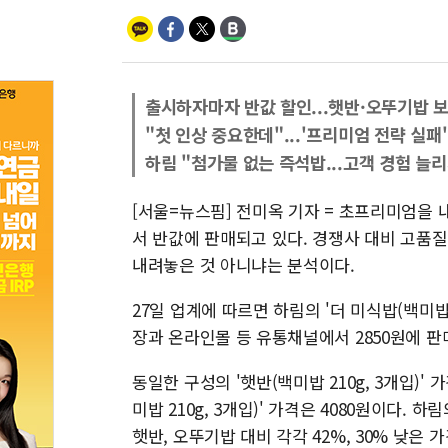
출시하자마자 반값 할인...햇반·오뚜기밥 보
"첫 인상 중요한데"...'프리미엄 전략 실패
하림 "첨가물 없는 즉석밥...고객 경험 늘리
[서울=뉴스핌] 전미옥 기자 = 초프리미엄을 
서 반값에 판매되고 있다. 경쟁사 대비 고품질
내려놓은 것 아니냐는 분석이다.
27일 업계에 따르면 하림의 '더 미식밥(백미밥
장과 온라인몰 등 유통채널에서 2850원에 판매
동일한 구성의 '햇반(백미밥 210g, 3개입)'
미밥 210g, 3개입)' 가격은 4080원이다.
햇반, 오뚜기밥 대비 각각 42%, 30% 낮은