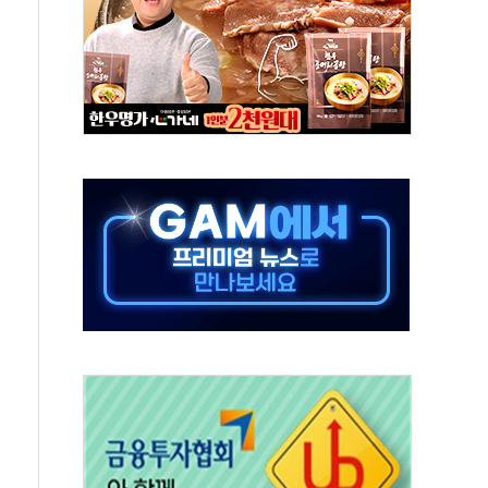
 끝까지 찾겠다"
중 완화 전환점"
적 공급 확대·속도전 총력"
 급등