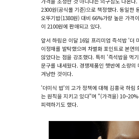
가격을 조정한 것 아니냐는 의구심도 나온다. 
2300원(공식몰 기준)으로 책정했다. 동일한 
오뚜기밥(1380원) 대비 66%가량 높은 가
이 2100원에 판매되고 있다.
앞서 하림은 이달 16일 프리미엄 즉석밥 '더
이정재를 발탁했으며 차별화 포인트로 본연의 
않았다는 점을 강조했다. 특히 '즉석밥을 먹기
문구를 내세웠다. 경쟁제품인 햇반에 소량의
겨냥한 것이다.
'더미식 밥'의 고가 정책에 대해 김홍국 하림
는 원칙을 지키고 있다"며 "(가격을) 10~2
피력하기도 했다.