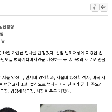
가
'상품권 사면 대출 가능'
가
지역 일자리·생활인구 늘린 
SK하이닉스, 생산·사무직
 농진청장
주말 대전 아파트서 화재·
원장
한경협, 100개 스타트업
 등
대법, 신서천화력 건설현장
청주서 후진 차량 노려 고의
은 14일 차관급 인사를 단행했다. 신임 법제처장에 이강섭 법
가안보실 평화기획비서관을 내정하는 등 총 9명의 새로운 인물
연일 뜨거운 폭염, 옛 사
2027년부터 개편되는 공
2027 국가직 · 지방직 9
 서울 양정고, 연세대 경영학과, 서울대 행정학 석사, 미국 시
는 행정고시 31회 출신으로 법제처에서 잔뼈가 굵다. 주요경
장, 법령해석국장, 차장을 두루 거쳤다.