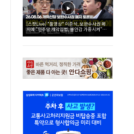
[스팟Live] *풀영상* 이준석, 보완수사권 폐
지에 "민주당 개악입법, 불안감 가중시켜"｜
26.08.06 개혁신당 보완수사권 폐지 토론회