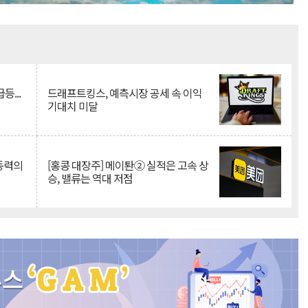
Mute
등...
드래프트킹스, 예측시장 공세 속 이익
기대치 미달
 동력의
[홍콩 대장주] 메이퇀② 실적은 고속 상
승, 밸류는 역대 저점