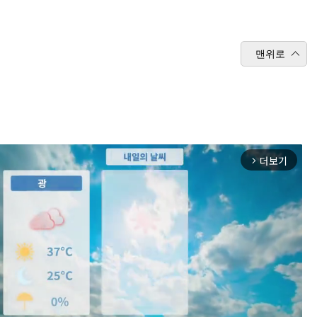
맨위로
더보기
arrow_forward_ios