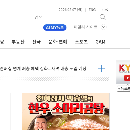
2026.08.07 (금)
ENG
中文
|
|
패밀리 사이트
금융
부동산
전국
문화·연예
스포츠
GAM
년 연속 MDRT 회원 수 세계 1위…국내 회원 34% 증가
코퓨처엠, LFP 장기공급 합의에 7%대 급등
 멤버십 연계 배송 혜택 강화...새벽 배송 도입 예정
 AI탭, 올해 안으로 부동산과 건강까지 영역 확장 예정
ILD CON SUMMIT 2026' 참가
반기 매출 245억원…순이익 흑자 전환
거주 사용 형태에 따른 중과세는 과세 원칙 어긋나"
 AI탭 월간 활성 이용자수 1000만 돌파
, "엔비디아와 공고한 파트너십 이어갈 예정"
개정 정통망법'에 항의 서한…"표현의 자유 위협"