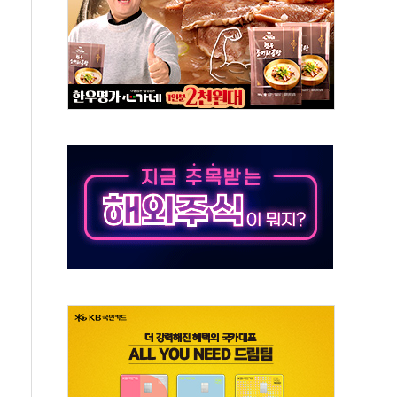
점이 이끈 반등...2분기 영업이익 121% 급증
율 조작 의혹' 서울·경기·충북 선관위 등 추가 압수수색
들리 호텔 '키녹', 30일 2주년 기념 행사
 세제개편안 환영...RSU 세제지원 긍정 검토되길"
 대표, ESG경영대상 환경부분 최우수상 수상
장 제품 '매직키드', 출시 8개월에 매출 62억원"
광주, 美 관세 부과에 4%대 급등
RNA 백신 품질 분석 연구 국제학술지 게재
8월 한정판 3종 출시…총 89대 온라인 판매
나다서 1000만 달러 지원…전동 컴프레서 생산 확대