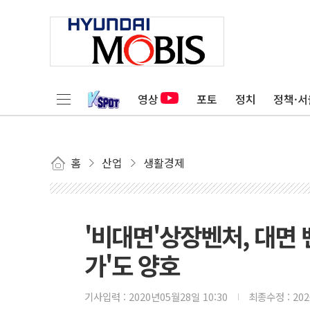
영상
포토
정치
정책·서
홈
산업
생활경제
'비대면'상장벤처, 대면 
가'도 양호
기사입력 :
2020년05월28일 10:30
최종수정 :
20