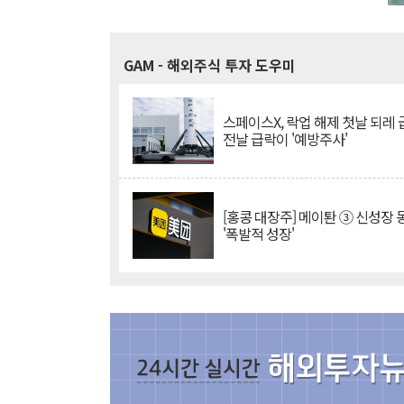
GAM
- 해외주식 투자 도우미
스페이스X, 락업 해제 첫날 되레 급
전날 급락이 '예방주사'
[홍콩 대장주] 메이퇀 ③ 신성장
'폭발적 성장'