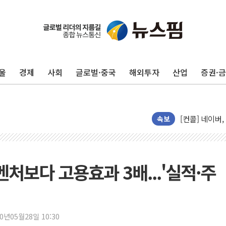
울
경제
사회
글로벌·중국
해외투자
산업
증권·
AIA그룹, 12
[특징주] 포스
[컨콜] 네이버,
속보
[컨콜] 네이버
HDC랩스, 'BU
와이즈버즈, 상
벤처보다 고용효과 3배...'실적·주
배준영 의원 "
[컨콜] 네이버,
[컨콜] 네이버
20년05월28일 10:30
美공화, 韓 '