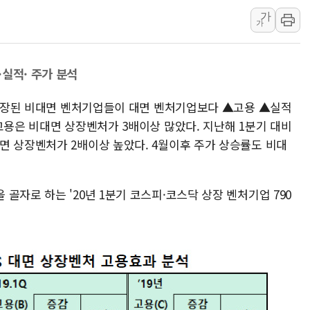
롯데쇼핑, 백화
가
가
합수본, '투표
교원그룹 펫 프렌
실적· 주가 분석
벤처업계 "정부
최영근 한국전광
에 상장된 비대면 벤처기업들이 대면 벤처기업보다 ▲고용 ▲실적
뉴온 "어린이 성
고용은 비대면 상장벤처가 3배이상 많았다. 지난해 1분기 대비
[특징주] 태양
면 상장벤처가 2배이상 높았다. 4월이후 주가 상승률도 비대
GC녹십자, m
BMW코리아, 
골자로 하는 '20년 1분기 코스피·코스닥 상장 벤처기업 790
한온시스템, 캐