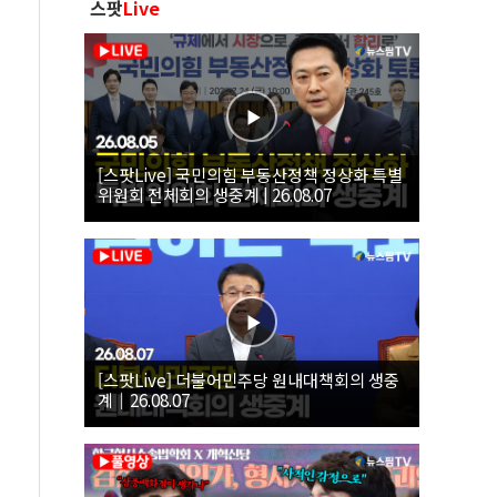
스팟
Live
[스팟Live] 국민의힘 부동산정책 정상화 특별
위원회 전체회의 생중계 | 26.08.07
[스팟Live] 더불어민주당 원내대책회의 생중
계｜26.08.07