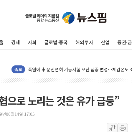
中 전방위 아파트 부양, 수도 베이징도 부동산 규제 철폐
인제 용대리 계곡서 수위 상승으로 피서객 7명 고립…전원
동해시, 11~14일 '별똥별 멍' 운영…페르세우스 유성우 
울
경제
사회
글로벌·중국
해외투자
산업
증권·
강원 중·남부 동해안 시간당 50mm 이상 폭우…호우경보
청양 밭에서 일하던 90대 숨져…온열질환 여부 조사
폭염에 車 운전면허 기능시험 오전 집중 편성…체감온도 3
李대통령, 'ISA·주가누르기 방지법' 전면 재검토 지시
속보
'호우 특보' 경북 울진 시간당 20~30mm 강한 비...가뭄 
주말 무더위·열대야 지속…내륙 곳곳 소나기
오세훈 "용산공원 주택 검토, 민주당 스스로 원칙 뒤집는 
위협으로 노리는 것은 유가 급등”
충북 주말 무더위 지속…청주·진천 35도, 곳곳 소나기
10월 보완수사권 폐지·공소청 출범…피해자들 '범죄 사각
19년06월14일 17:05
한상협, 업계 개인정보 보안 새판 짠다…'자율규제단체' 
가
가
민주당, 오늘 제주·인천 경선 발표...김민석 '재역전' vs 정