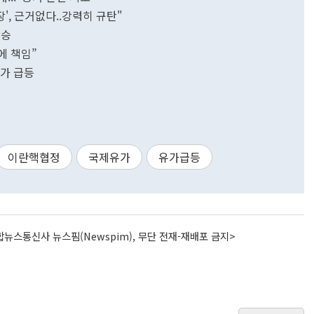
', 근거없다..강력히 규탄"
상승
에 책임”
유가 급등
이란핵협정
국제유가
유가급등
뉴스통신사 뉴스핌(Newspim), 무단 전재-재배포 금지>