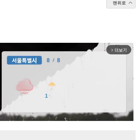
맨위로
더보기
arrow_forward_ios