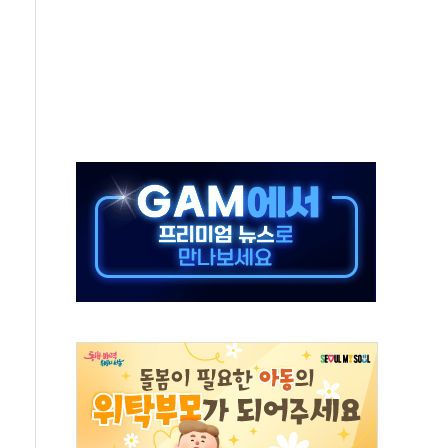
최고치
 요구
낮아지며 상승… STOXX 600 지수는 나흘 연속 최고치
세
엘·이란 위협에 맞설 자체 억지력 강화