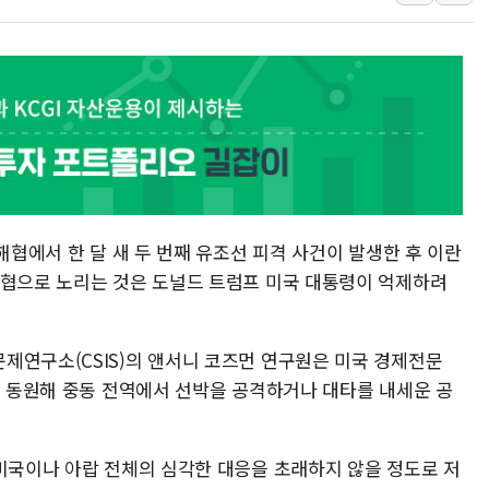
뉴욕증시, 고용 쇼크에 금리 인상 우려 후퇴…S&P500 
트럼프, 쿡 연준 이사 해임 재추진…"26일까지 의혹 소명"
유럽증시, 美 고용 예상 밖 부진에 연준 금리 인상 가능성 
미 연준 매파 기세 꺾이나…고용 감소에 9월 동결 전망 우
[종합] 이슬람 수니파 3국, '공동방위협정' 체결… 이스라
트럼프, 백신·자폐증 행정명령 검토…"이르면 다음 주"
해협에서 한 달 새 두 번째 유조선 피격 사건이 발생한 후 이란
위협으로 노리는 것은 도널드 트럼프 미국 대통령이 억제하려
제연구소(CSIS)의 앤서니 코즈먼 연구원은 미국 경제전문
을 동원해 중동 전역에서 선박을 공격하거나 대타를 내세운 공
 미국이나 아랍 전체의 심각한 대응을 초래하지 않을 정도로 저