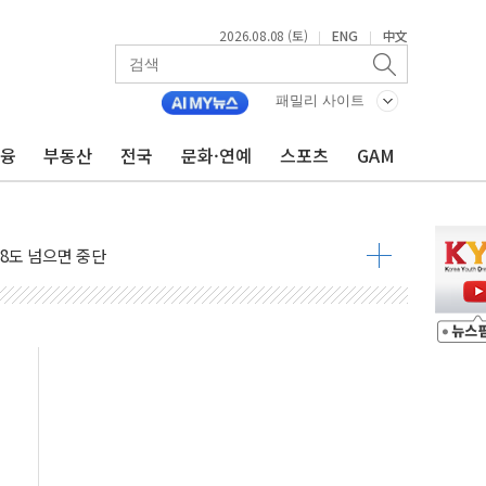
2026.08.08 (토)
ENG
中文
|
|
 구조
패밀리 사이트
관측
금융
부동산
전국
문화·연예
스포츠
GAM
 발효
8도 넘으면 중단
해소될 듯
것"
지대' 우려
타진
청래 '격차 확대'