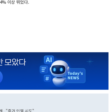
4% 이상 뛰었다.
..."증거 인멸 시도"