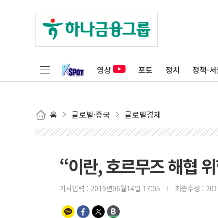
영상
포토
정치
정책·서
홈
글로벌·중국
글로벌경제
“이란, 호르무즈 해협 
기사입력 :
2019년06월14일 17:05
최종수정 :
20