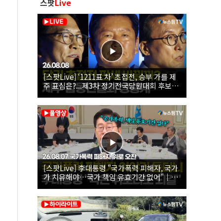
스팟
Live
[스팟Live] ‘1211표 차’ 초접전, 승부 가를 제
주 표심은?...제3차 정기전국당원대회 후보자
제주 합동연설회 생중계 | 26.08.08
[스팟Live] 李대통령 "국가폭력 피해자, 국가
가 치유해야…국가 책임 유효기간 없어"｜
26.08.07 국가폭력 피해자 위로 오찬