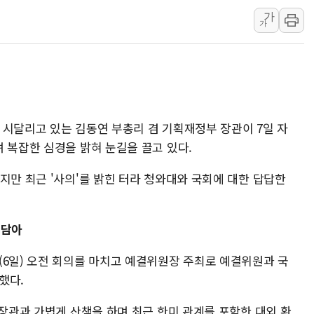
가
뉴욕증시 개장 전 특징주...아틀라시안·클라우드플레어
가
보훈부, 미 DPAA와 MOU… "6·25 미군 실종자 7359명
트럼프 "금리 내려야"…파월 때와 달리 워시엔 톤 낮춰
특정 정치인 측근 포항시 정책특보 내정설...포항시 '시끌'
李 "해남 태양광, 대한민국 다음 100년 밑거름…수도권 집
李 대통령, '6시간 마라톤 부동산 2차 회의' 주재… "전폭
로 시달리고 있는 김동연 부총리 겸 기획재정부 장관이 7일 자
트럼프, 中 겨냥 폴리실리콘 관세 15% 부과…美 태양광주
 복잡한 심경을 밝혀 눈길을 끌고 있다.
[사진] 빈살만과 에르도안의 만남
지만 최근 '사의'를 밝힌 터라 청와대와 국회에 대한 답답한
이란와이어 "이란 최고지도자 위독…곧 사망해도 놀랍지 
 담아
(6일) 오전 회의를 마치고 예결위원장 주최로 예결위원과 국
했다.
 장관과 가볍게 산책을 하며 최근 한미 관계를 포함한 대외 환