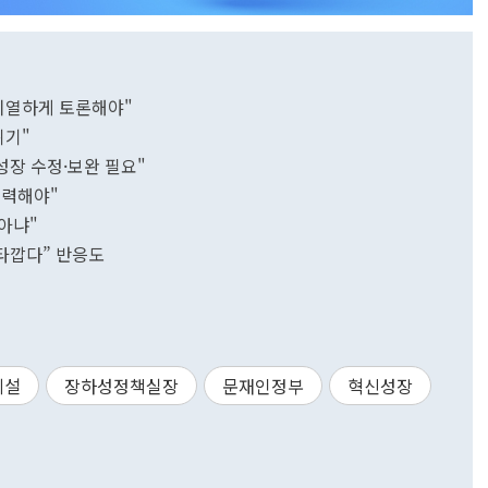
 치열하게 토론해야"
위기"
성장 수정·보완 필요"
주력해야"
아냐"
안타깝다” 반응도
체설
장하성정책실장
문재인정부
혁신성장