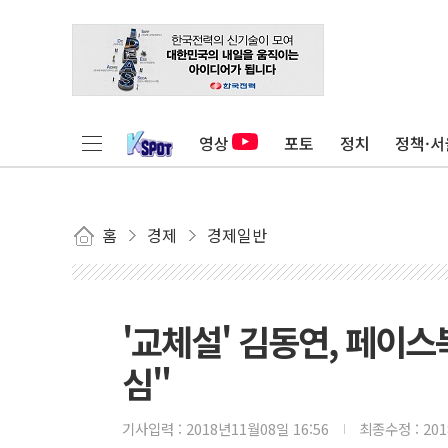
영상
포토
정치
정책·서
홈
경제
경제일반
'교체설' 김동연, 페이
심"
기사입력 :
2018년11월08일 16:56
최종수정 :
20