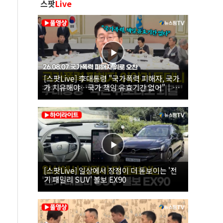
스팟
Live
[스팟Live] 李대통령 "국가폭력 피해자, 국가
가 치유해야…국가 책임 유효기간 없어"｜
26.08.07 국가폭력 피해자 위로 오찬
[스팟Live] 일상에서 장점이 더 돋보이는 '전
기 패밀리 SUV' 볼보 EX90