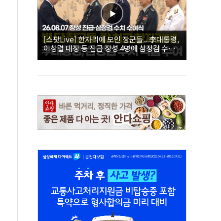
[스팟Live] 한자리에 모인 장군들...李대통령,
이상렬 대장 등 진급 장성 4명에 삼정검 수치
직접 수여｜26.08.07 장성 진급·삼정검 수치
수여식