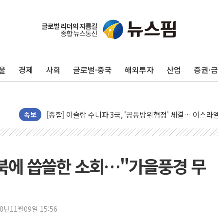
울
경제
사회
글로벌·중국
해외투자
산업
증권·
유럽증시, 美 고용 예상 밖 부진에 연준 금리 인상 가능성 
미 연준 매파 기세 꺾이나…고용 감소에 9월 동결 전망 우
[종합] 이슬람 수니파 3국, '공동방위협정' 체결… 이스라
트럼프, 백신·자폐증 행정명령 검토…"이르면 다음 주"
속보
美 항소법원, 백악관 무도회장 공사 중단 명령…트럼프 제
이란 핵심 원유 수출항 '하르그섬', 최근 1주일 이상 '올스
美 고용 쇼크에 엔화 장중 급등…시장은 "또 개입했나" 촉
스북에 씁쓸한 소회…"가을풍경 무
[AI MY 뉴스] 뉴욕 반도체주 프리뷰...美 고용 쇼크에 반도
뉴욕증시 프리뷰, 美 고용 쇼크에 금리 인상 우려 후퇴…나
[종합] 美 7월 고용 2만3000명 감소 '쇼크'…9월 금리 인
18년11월09일 15:56
[사진] 이슬람 수니파 3개국, 공동방위협정 체결