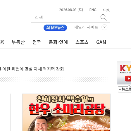
2026.08.08 (토)
ENG
中文
|
|
패밀리 사이트
금융
부동산
전국
문화·연예
스포츠
GAM
낮아지며 상승… STOXX 600 지수는 나흘 연속 최고치
세
엘·이란 위협에 맞설 자체 억지력 강화
동
톱'… 美 해상봉쇄 영향
각
체주 '활짝'
스닥 선물 1%대 상승
상 기대 후퇴