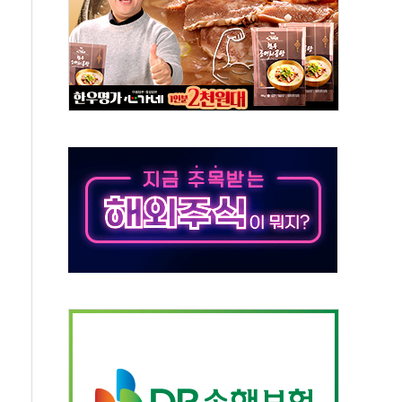
·태양광주↑ VS 트레이드데스크·웬디스↓
 끝까지 찾겠다"
중 완화 전환점"
적 공급 확대·속도전 총력"
 급등
않아"