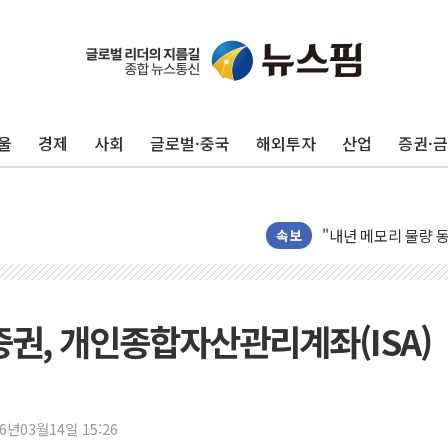
李대통령, 진급 장성
우리자산운용, MMF
울
경제
사회
글로벌·중국
해외투자
산업
증권·
TBH글로벌, 상반기 
AI 메모리 향한 뜨거
건설 불황 속 내실 
"내년 메모리 물량 
속보
현대지에프홀딩스, 자
관광객 3000만명 
[뉴스핌 이 시각 PI
증권, 개인종합자산관리계좌(ISA)
美 정보 당국 "푸틴,
인도, 바이오가스 생산
서울시, 정비사업으로 
16년03월14일 15:26
신인류콘텐츠, 핀란드 