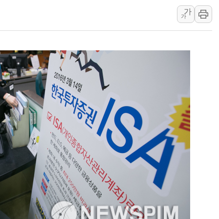
"일부 존치" vs "
가
가
[AI 카드뉴스] 기
국민의힘 윤리위, '
수박으로 여름 나는
전남광주 구례 산불 3
캠코, 5918억원 규
[시승기] 공간·승차감