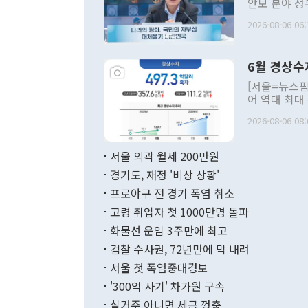
안보 분야 정
평화공존 발전
2026-08-06 06:
발언 중에는 
언한 것이 있
령은 공개적으
6월 경상수
주의적 희망에
관의 대북 정
[서울=뉴스핌
관 부처 장관
어 역대 최대
관의 무리한 
출 호조로 월
다. [정동영 통일부 장관이 지난달 23일 오후 서울 종로구 정부서울청사에
2026-08-06 08:
료=한국은행] 한국은행이 6일 발표한 '2026년 6월 국제수지(잠정)'에
서 취임 1주년 
면 지난 6월
부 장관 권한
1000만달러
서울 외곽 월세 200만원
발전 구상'을
이에 따라 올
적 갈등 해결
경기도, 재정 '비상 상황'
했다. 경상수
결과 혐오의 
9000만달러
프로야구 전 경기 폭염 취소
년간의 CVI
지 기준 상품
고령 취업자 첫 1000만명 돌파
무너졌다고도 
며 월간 기준
현실을 바꾸는
달러로 38.
화물선 운임 3주만에 최고
를 평화 체제
196.9% 급
검찰 수사권, 72년만에 막 내려
함께 4자 대
수출은 160
지만 이 대통
서울 첫 폭염중대경보
(18.6%) 
화공존 정책이
했다. 통관 기
'300억 사기' 차가원 구속
다"고 지적했
(16.4%)
투리가 잡혀 
실거주 아니면 세금 껑충