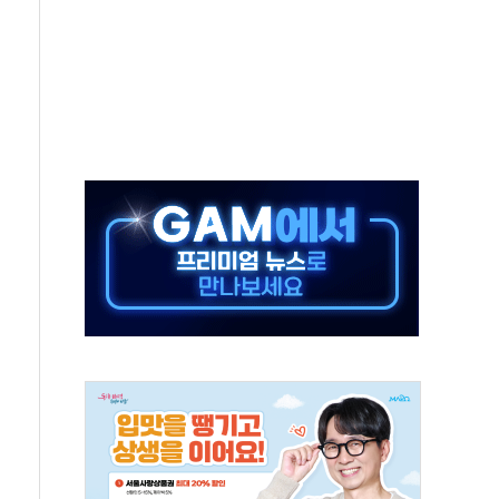
전면 개발"…서리풀2구역 갈등, 협의 테이블에
후변화가 바꾼 대한민국 여름
부산 돌려차기 발언' 논란 서범수·진종오 징계절차 개시
 하마
2분 만에 주불 진화...인명피해 없어
모 압류재산 1506건 공매
 잡은 볼보 EX90…'올 터치'는 호불호