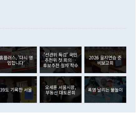
000만달러)보다 적자 폭이 확대됐다. 여행수지는 외국인 입국자
래될 수 있다"고 경고했다. 이 대통령은 남북 신뢰 구축을 위해
증료 인상 등에 따른 출국자 감소로 4억4000만달러 흑자를
합의를 선제적으로 복원해야 한다는 정 장관의 주장에 대해서도
지식재산권사용료수지는 전월 흑자에서 4억4000만달러 적자
대로 하는 게 과연 한반도의 평화와 안정에 플러스냐, 결론적
 본원소득수지는 배당소득을 중심으로 32억7000만달러 흑자
이 들 때도 있다"며 부정적으로 반응했다. 조현 외교부 장
월(21억7000만달러)보다 흑자 폭이 확대됐다. 배당소득수지
 사후 브리핑에서 정 장관이 언급한 '4자 회담'에 대해 "이상
이 늘어난 데다 전월 분기배당에 따른 기저효과로 배당지급이
 어떤 희망이라 하더라도 그건 아직 조율되지 않은 방법"이
6000만달러 흑자를 나타냈다. 금융계정 순자산은 6월 중 467
들께서 디스카운트해 주시면 좋겠다"고 선을 그었다. 정 장관
러 증가해 월간 기준 역대 최대 증가 폭을 기록했다. 종전 최대
아 블라디보스토크에서 열리는 '동방경제포럼(EEF)'을 언급하
월(369억9000만달러)을 넘어선 것이다. 직접투자에서는 내국
원에서 (참석을) 검토하고 있다"고 발언한 데 대해서도 조 장관
가 80억1000만달러, 외국인의 국내투자가 46억3000만달러
'선관위 특검' 국민
외교부의 몫"이라며 "아직 거기까지 진도가 나가지 않았다"고
홈플러스, '다시 영
2026 을지연습 준
. 증권투자에서는 외국인의 국내 주식 매도세가 이어졌다. 외
추천위 첫 회의…
업합니다'
비보고회
장관이 이날 소개한 대북 구상과 설명은 정부 내 조율을 거치지
주식 투자는 차익실현 매도 등의 영향으로 316억1000만달러
후보추천 절차 착수
서 문제가 있다. 특히 주적 표현 대체와 국호 사용, 9·19 군
(-310억5000만달러)에 이어 역대 최대 순매도 기록을 다시
 4자회담 추진 등은 통일부 장관이 결정할 사안이 아니어서 월
국인의 국내 채권투자는 세계국채지수(WGBI) 자금 유입에도
이 나오고 있다. 이 대통령은 정 장관의 업무보고를 듣고 난
도래 영향으로 증가 폭이 줄어든 52억9000만달러를 기록했
무보고에 발표했다고 승인난 건 아니다"라고 재차 확인했다. 정
오세훈 서울시장,
 해외 증권투자는 주식을 중심으로 35억6000만달러 증가했
39도 기록한 서울
폭염 날리는 물놀이
부동산 대토론회
통은 "정 장관의 발언 내용은 대부분 국가안전보장회의(NSC)
newspim.com
된 사안이 아닌 정 장관의 개인적 생각에 가깝다"며 "안보 관
이 정부의 공식 정책이 아닌 사안을 추진하겠다고 업무보고를
 면전에서 '국군통수권자가 나서야 한다'고 주장한 것은 심각
 5일 청와대 영빈관에서 열린 통일
 외교 안보 부처 업무보고에서 발언하고 있다. [사진=청와대]
장이 현 시점에서 이미 참고가 될 수 없는 과거의 경험 또는 사