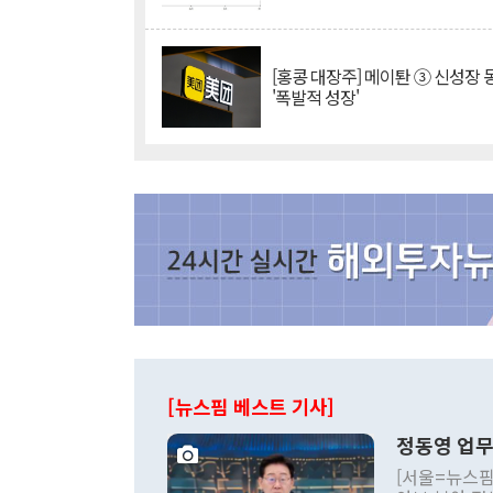
[홍콩 대장주] 메이퇀 ③ 신성장
'폭발적 성장'
[뉴스핌 베스트 기사]
정동영 업무
[서울=뉴스핌