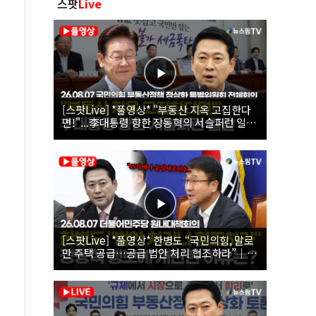
스팟
Live
[스팟Live] *풀영상* "부동산 지옥 고집한다
면!"...李대통령 향한 장동혁의 서슬퍼런 일갈
| 26.08.07 국민의힘 부동산정책 정상화 특별
위원회 전체회의
[스팟Live] *풀영상* 한병도 “국민의힘, 말로
만 주택 공급…공급 법안 처리 협조하라”｜
26.08.07 더불어민주당 원내대책회의