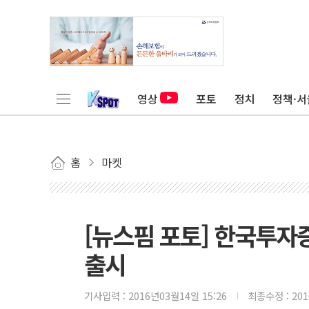
영상
포토
정치
정책·서
홈
마켓
[뉴스핌 포토] 한국투자
출시
기사입력 :
2016년03월14일 15:26
최종수정 :
20