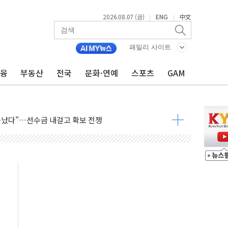
2026.08.07 (금)
ENG
中文
|
|
들에게 "내란으로 훼손된 군 신뢰 회복해야"
패밀리 사이트
 순자산 30조 돌파…증시 급락에 업계 1위
금융
부동산
전국
문화·연예
스포츠
GAM
매출 1006억원…전년비 13.9% 증가
운 관심…SK하이닉스, FMS서 '풀스택' 기술력 과시
다진 한샘…B2B 확장으로 성장동력 확보
동났다"…선수금 내걸고 확보 전쟁
사주 1000억 연내 소각…2분기 영업익 853억
목표인데…외국인 숙박 부가세 환급 앞당겨 종료
CK] 축구협회 성접대 기간, 대표팀 무패 外
 몇 년 내 NATO 결속력 시험하려 한정적 침공 가능성"
에 3.5조원 투입키로...'에너지 자립' 일환
주택 36% 늘었다...공급부족 전 시장 규제 탓 커
AI 기업 Audission Oy와 운영 파트너십 체결