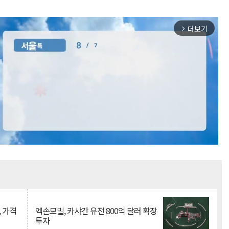
더보기
arrow_forward_ios
Mute
, 가격
엑손모빌, 카샤간 유전 800억 달러 확장
투자