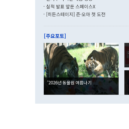
월(-10억9
쁜 상황이 초
증가와 유류할
실적 발표 앞둔 스페이스X
9·19 군사
기록했지만 
[히든스테이지] 즌·오아 첫 도전
"우리의 선의
로 전환됐다.
으로 약간의 의문
를 기록해 전
관은 업무보고
는 배당수입
주의에 근거한
줄면서 25억
[주요포토]
라며 "여러분
억1000만달
이 9월 러시
였던 올해 3
며 "정부 차
인의 해외투자
은 "그것은 
각각 증가했다
잘랐다. 정 
국인의 국내 
않았다는 점에
감소하며 전월
사합의 복원,
경신했다. 외
권이라는 지적
분기 말 만기
뒤 "여기 업
다. 내국인의
'2026년 동물원 여름나기
부의 한 소식
다. eoyn2@
를 거쳐 결정
련 부처 장관
하고 대통령의
한 문제"라고 지적했다. 이재명 대통령이
외교 국방 등
2026.08.05 ◆시대착오적 접근, 대북 인식 오류 더욱 문제인 것은 정 장관
의 이같은 주