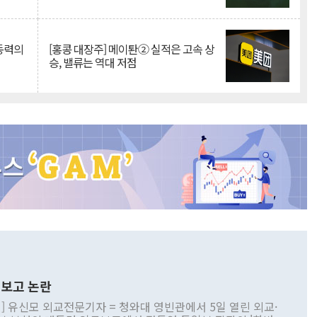
 동력의
[홍콩 대장주] 메이퇀② 실적은 고속 상
승, 밸류는 역대 저점
보고 논란
] 유신모 외교전문기자 = 청와대 영빈관에서 5일 열린 외교·