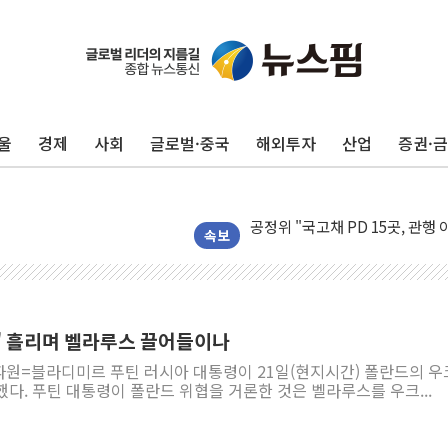
울
경제
사회
글로벌·중국
해외투자
산업
증권·
운수업·기업활동 '원스톱'으로..
[르포] 폭염 속 '자폭 드론' 첫
공정위 "국고채 PD 15곳, 관행
중소기업 기술자료 중국 계열사에
속보
정부, 한화오션·에코프로비엠 등 
국표원, 해외직구 물놀이기구·유아
쉐이크쉑, 남양주 현대아울렛에 
설' 흘리며 벨라루스 끌어들이나
정부혁신 우수사례 세계에 알린다
파원=블라디미르 푸틴 러시아 대통령이 21일(현지시간) 폴란드의 
부모가 정부24에서 자녀 출입국
다. 푸틴 대통령이 폴란드 위협을 거론한 것은 벨라루스를 우크...
소방청, 전국 시·도 구급과장 
'달라진 임신·출산·육아 지원 