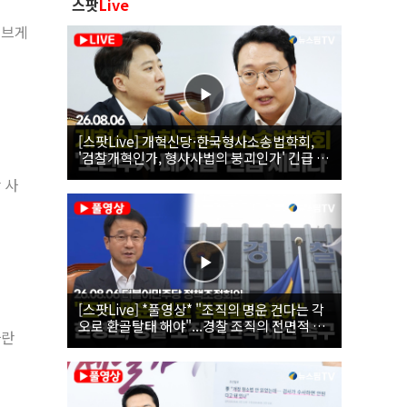
스팟
Live
예브게
[스팟Live] 개혁신당·한국형사소송법학회,
'검찰개혁인가, 형사사법의 붕괴인가' 긴급 세
미나｜26.08.06
 사
[스팟Live] *풀영상* "조직의 명운 건다는 각
오로 환골탈태 해야"...경찰 조직의 전면적 쇄
자란
신 촉구한 한병도 | 26.08.06 더불어민주당 정
책조정회의