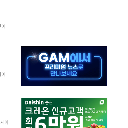
끝…김민석, 신천지 허위신고에 배신 사과 안 해"
국방개혁은 정치적 감정 따라 추진해선 안 돼"
 '비욘드 디 어비스' 수상작 발표
원이
위크' 참가…리모델링 상담 제공
상, 종가가 넘은 건 국경 아닌 '식문화 장벽'
급등…구리 가격 상승 전망 부각
은 채권혼합 펀드 2종 출시
닉스'는 사고 급등주는 팔았다
타이
 해킹 공격...이번에도 이란 작품?
러시아