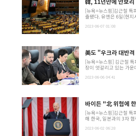
韓, 11년만에 안보리 
[뉴욕=뉴스핌]김근철 특
출됐다. 유엔은 6일(현지
2023-06-07 01:08
美도 "우크라 대반격 
[뉴욕=뉴스핌] 김근철 
장이 엇갈리고 있는 가운데
2023-06-06 04:41
바이든 "北 위협에 한
[뉴욕=뉴스핌]김근철 특
해 한국, 일본과의 3자 
2023-06-02 06:28