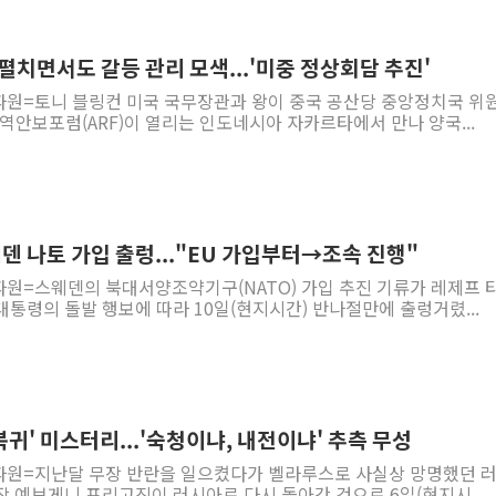
정청래 "2차 TV토론으로 게임 
윤상현, 사관학교 통합 비판…"
펼치면서도 갈등 관리 모색...'미중 정상회담 추진'
펄어비스, 붉은사막 영상 콘테스트
파원=토니 블링컨 미국 국무장관과 왕이 중국 공산당 중앙정치국 위
역안보포럼(ARF)이 열리는 인도네시아 자카르타에서 만나 양국...
현대리바트, '2026 코리아빌드
[K메이커] 코셔에서 할랄까지…대
[특징주] 비철금속 업종 11% 
흥국자산운용, 코스닥 성장주 담
 나토 가입 출렁..."EU 가입부터→조속 진행"
외국인 돌아왔지만 …'삼전·하이
파원=스웨덴의 북대서양조약기구(NATO) 가입 추진 기류가 레제프 
"월가 큰손들을 털어라" 동시다발
통령의 돌발 행보에 따라 10일(현지시간) 반나절만에 출렁거렸...
귀' 미스터리...'숙청이냐, 내전이냐' 추측 무성
파원=지난달 무장 반란을 일으켰다가 벨라루스로 사실상 망명했던 
 예브게니 프리고진이 러시아로 다시 돌아간 것으로 6일(현지시...