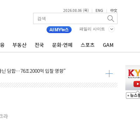
2026.08.06 (목)
ENG
中文
|
|
패밀리 사이트
금융
부동산
전국
문화·연예
스포츠
GAM
.데이터처, 기업 3만1000곳 경제통계조사
 실사격…미 해병대, 한반도 지형서 FPV 공격훈련 공개
 아닌 담합…76조2000억 입찰 영향"
 넘긴 세라젬…공정위 과징금 4억3200만원
'슈퍼을' 5곳 선정...소부장 핵심기업 추가 육성
용품 등 94개 제품 안전기준 '부적합'
'다산점' 열어
…식약처 AI 심사·소방청 119안심콜 영문 영상 제작
우크라
증명서 발급…7일부터 온라인 대리 신청 가능
회의…중증환자 이송체계 전국 확대 점검
한눈에'…인사처, 공무원 인사제도 안내서 발간