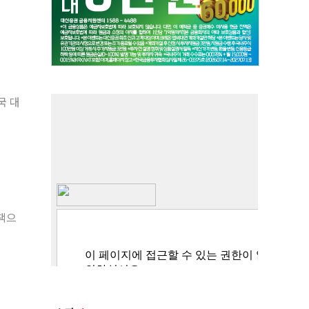
국 대
책으