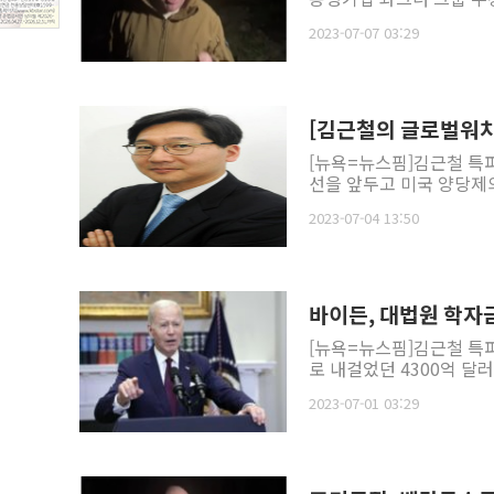
2023-07-07 03:29
[김근철의 글로벌워치]
[뉴욕=뉴스핌]김근철 특파
선을 앞두고 미국 양당제의
2023-07-04 13:50
바이든, 대법원 학자금
[뉴욕=뉴스핌]김근철 특
로 내걸었던 4300억 달러
2023-07-01 03:29