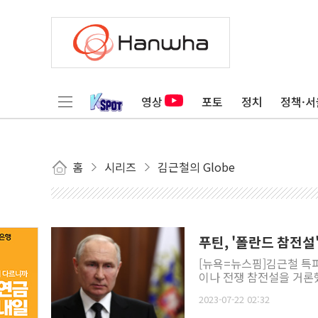
영상
포토
정치
정책·서
홈
시리즈
김근철의 Globe
푸틴, '폴란드 참전
[뉴욕=뉴스핌]김근철 특
이나 전쟁 참전설을 거론했
2023-07-22 02:32