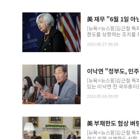
美 재무 "6월 1일 아
[뉴욕=뉴스핌]김근철 특
한도를 상향하는 조치를 취
2023-05-27 06:28
이낙연 "정부도, 민주
[뉴욕=뉴스핌]김근철 특
있는 이낙연 전 국무총리는
2023-05-26 09:09
[뉴욕=뉴스핌]김근철 특
하기 위한 부채한도 상향 