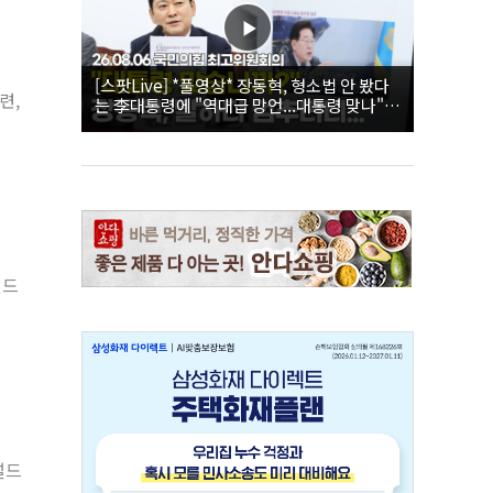
[스팟Live] *풀영상* 장동혁, 형소법 안 봤다
련,
는 李대통령에 "역대급 망언...대통령 맞나"｜
26.08.06 국민의힘 최고위원회의
널드
널드