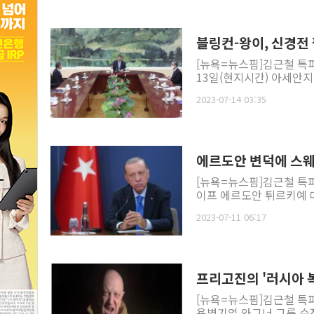
블링컨-왕이, 신경전 
[뉴욕=뉴스핌]김근철 특
13일(현지시간) 아세안지
2023-07-14 03:35
에르도안 변덕에 스웨덴
[뉴욕=뉴스핌]김근철 특
이프 에르도안 튀르키예 대
2023-07-11 06:17
프리고진의 '러시아 복
[뉴욕=뉴스핌]김근철 특
용병기업 와그너 그룹 수장