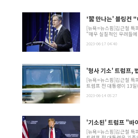
'
[뉴욕=뉴스핌]김근철 특파
"매우 실질적인 우려들에 
2023-06-17 04:40
'형사 기소' 트럼프, 
[뉴욕=뉴스핌]김근철 특파
트럼프 전 대통령이 13일(
2023-06-14 05:27
'기소된' 트럼프 "바
[뉴욕=뉴스핌]김근철 특
트럼프 전 대통령은 기존의