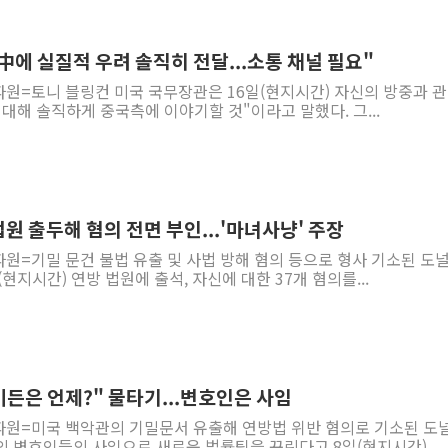
習 만나는' 블링컨 "中에 실질적 우려 솔직히 전달...소통 채널 필요"
원=토니 블링컨 미국 국무장관은 16일(현지시간) 자신의 방중과 관
대해 솔직하게 중국측에 이야기할 것"이라고 말했다. 그...
법원 출두해 혐의 전면 부인...'마녀사냥' 주장
원=기밀 문건 불법 유출 및 사법 방해 혐의 등으로 형사 기소된 도
현지시간) 연방 법원에 출석, 자신에 대한 37개 혐의를...
이든은 언제?" 물타기...변호인은 사임
파원=미국 백악관의 기밀문서 유출해 연방법 위반 혐의로 기소된 도
 변호인들의 사임으로 새로운 법률팀을 꾸린다고 8일(현지시간)...