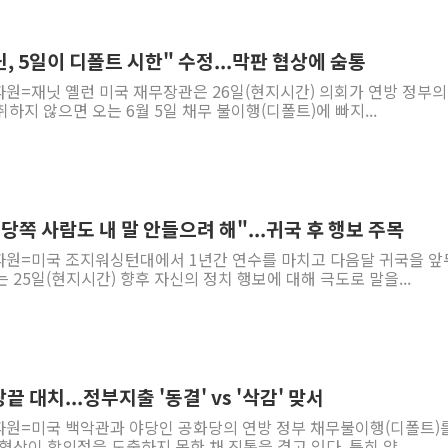
닌, 5일이 디폴트 시한" 수정...막판 협상에 숨통
파원=재닛 옐런 미국 재무장관은 26일(현지시간) 의회가 연방 정부의
하지 않으면 오는 6월 5일 채무 불이행(디폴트)에 빠지...
당쪽 사람도 내 말 안들으려 해"...귀국 후 행보 주목
파원=미국 조지워싱턴대에서 1년간 연수를 마치고 다음달 귀국을 앞
 25일(현지시간) 향후 자신의 정치 행보에 대해 극도로 말을...
美 부채한도 협상 벼랑끝 대치...정부지출 '동결' vs '삭감' 맞서
파원=미국 백악관과 야당인 공화당의 연방 정부 채무불이행(디폴트)
협상이 합의점을 도출하지 못한 채 진통을 겪고 있다. 특히 양...