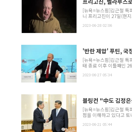
프리고진, 벨라루스로 
[뉴욕=뉴스핌]김근철 특
니 프리고진이 27일(현지
2023-06-28 02:06
'반란 제압' 푸틴, 
[뉴욕=뉴스핌]김근철 특
태 종료 이후 이틀째인 2
2023-06-27 05:34
블링컨 "中도 김정은
[뉴욕=뉴스핌]김근철 특
점을 이해하고 있다고 토니
2023-06-21 05:44