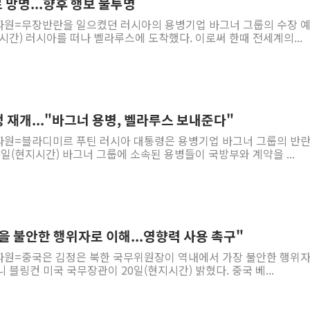
망명...향후 행보 불투명
파원=무장반란을 일으켰던 러시아의 용병기업 바그너 그룹의 수장 
시간) 러시아를 떠나 벨라루스에 도착했다. 이로써 한때 전세계의...
국정 재개..."바그너 용병, 벨라루스 보내준다"
파원=블라디미르 푸틴 러시아 대통령은 용병기업 바그너 그룹의 반란
6일(현지시간) 바그너 그룹에 소속된 용병들이 국방부와 계약을 ...
을 불안한 행위자로 이해...영향력 사용 촉구"
파원=중국은 김정은 북한 국무위원장이 역내에서 가장 불안한 행위
 블링컨 미국 국무장관이 20일(현지시간) 밝혔다. 중국 베...