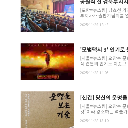
공원식 전 경북부지사 
[포항=뉴스핌] 남효선 기
부지사가 출판기념회를 열고
2025-11-29 18:43
'모범택시 3' 인기로 
[서울=뉴스핌] 오광수 문
작 웹툰의 인기도 치솟고 있
2025-11-28 14:05
[신간] 당신의 운명을 
[서울=뉴스핌] 오광수 문
것"이라 강조하는 역술가 박
2025-11-28 13:10