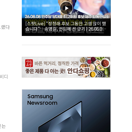
[스팟Live] “정청래 후보 그동안 고생 많이 했
그랬다
습니다”…송영길, 연임에 선 긋기 | 26.08.08
더불어민주당 당대표·최고위원 후보 제주 합
동연설회
키비디
잇는