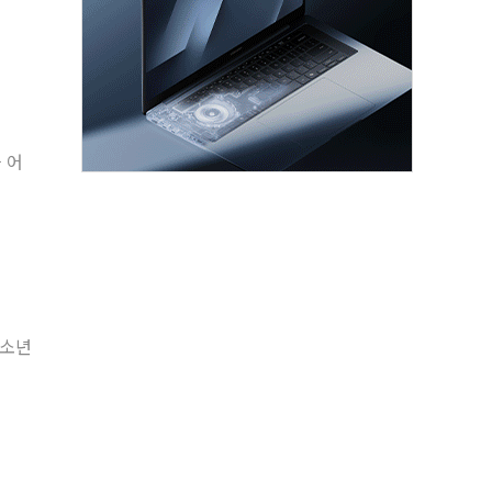
 어
'소년