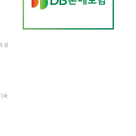
의 삼
'(국