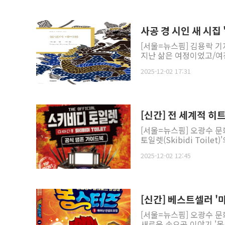
사공 경 시인 새 시집
[서울=뉴스핌] 김용락 기
지난 삶은 여정이었고/여정
2025-12-02 17:31
[신간] 전 세계적 히
[서울=뉴스핌] 오광수 
토일렛(Skibidi Toile
2025-12-02 12:45
[신간] 베스트셀러 '
[서울=뉴스핌] 오광수 문
새로운 손오공 이야기 '몽