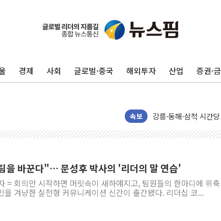
울
경제
사회
글로벌·중국
해외투자
산업
증권·
이번주 국내 주요 금융일정
美, 이란전 출구전략 
강릉·동해·삼척 시간당
폐기물 수거하다 참변
속보
서울 중랑구 주택가서 
李대통령 "결혼 때문에 
여수 오동도 인근 해상
 팀을 바꾼다"… 문성후 박사의 '리더의 말 연습'
추미애, '위안부' 피해
기자 = 회의만 시작하면 머릿속이 새하얘지고, 팀원들의 한마디에 위
인천 선재도 갯벌서 해루
을 겨냥한 실전형 커뮤니케이션 신간이 출간됐다. 리더십 코...
인천서 말다툼 중 어머니
'화합' 꺼낸 김민석에