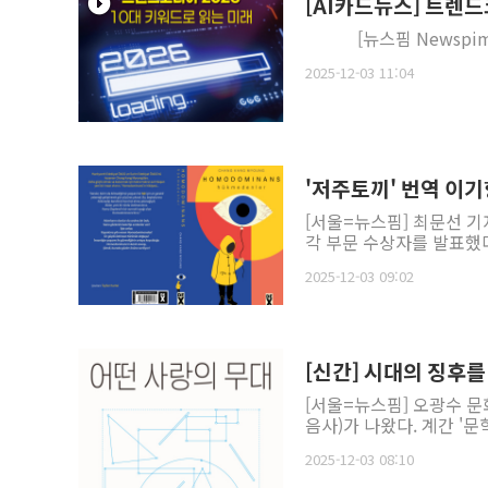
[AI카드뉴스] 트렌드
[뉴스핌 Newspim] 김
2025-12-03 11:04
'저주토끼' 번역 이기
[서울=뉴스핌] 최문선 기
각 부문 수상자를 발표했다
2025-12-03 09:02
[신간] 시대의 징후를
[서울=뉴스핌] 오광수 문
음사)가 나왔다. 계간 '문
2025-12-03 08:10