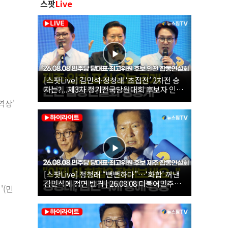
스팟
Live
[스팟Live] 김민석·정청래 ‘초접전’ 2차전 승
자는?...제3차 정기전국당원대회 후보자 인천
합동연설회 생중계 | 26.08.08
역상'
[스팟Live] 정청래 “뻔뻔하다”…‘화합’ 꺼낸
김민석에 정면 반격 | 26.08.08 더불어민주당
'(민
당대표·최고위원 후보 제주 합동연설회