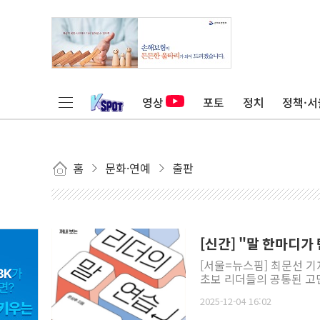
영상
포토
정치
정책·서
홈
문화·연예
출판
[신간] "말 한마디가
[서울=뉴스핌] 최문선 
초보 리더들의 공통된 고민
2025-12-04 16:02