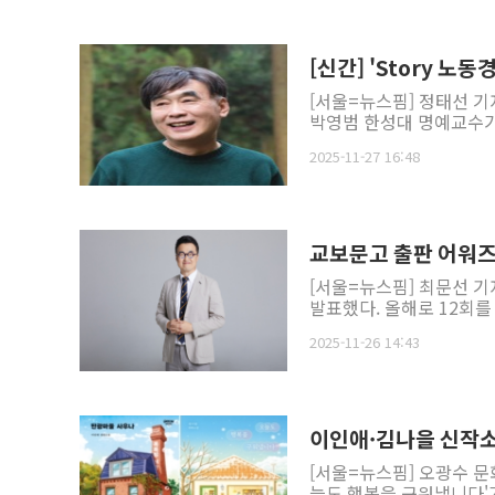
[신간] 'Story 
[서울=뉴스핌] 정태선 기
박영범 한성대 명예교수가 펴
2025-11-27 16:48
교보문고 출판 어워즈,
[서울=뉴스핌] 최문선 기자
발표했다. 올해로 12회를 
2025-11-26 14:43
이인애·김나을 신작소
[서울=뉴스핌] 오광수 문
늘도 행복을 구워냅니다'가 