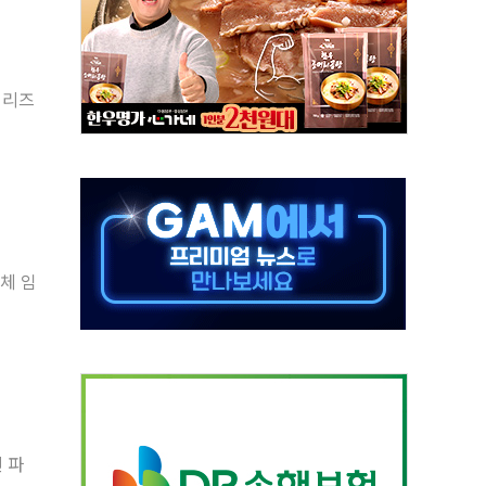
재검토 지시…與 "적극 환영"·野 "졸속 국정"
주의보…10일까지 최대 3.5m 높은 물결
사망 23명…정부, 비상대응기구 가동
시리즈
, 수도 베이징도 부동산 규제 철폐
위 상승으로 피서객 7명 고립…전원 구조
별똥별 멍' 운영…페르세우스 유성우 관측
시간당 50mm 이상 폭우…호우경보 발효
0대 숨져…온열질환 여부 조사
체 임
능시험 오전 집중 편성…체감온도 38도 넘으면 중단
 파