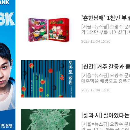
'흔한남매' 1천만 부
[서울=뉴스핌] 오광수 문
가 1천만 부를 넘어섰다. 미
2025-12-04 15:30
[신간] 거주 갈등과 
[서울=뉴스핌] 오광수 문
대주택을 배경으로 증폭되는
2025-12-04 12:30
[삶과 시] 살아있다
[서울=뉴스핌] 오광수 문
란 물고기는 하늘 물 속에