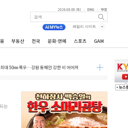
2026.08.08 (토)
ENG
中文
|
|
패밀리 사이트
금융
부동산
전국
문화·연예
스포츠
GAM
(8.10~8.14)
만지작…공습 한계·탄약 부족 현실화
 최대 50㎜ 폭우…강원 동해안 강한 비 어어져
…60대 환경미화원 수거차에 치여 사망
흉기 난동…60대 남성 2명 숨져
손해 보는 일 없게"…'결혼 페널티' 22개 과제 손본다
서 모터보트 전복…1명 사망·1명 실종
자 기림의 날 참석..."국제적 시민 연대로 목소리 내야"
축되는
질 중 실종 60대 나흘만에 숨진 채 발견
 흉기 살해 10대 아들 체포
 '뻔뻔' 받아친 정청래…제주 연설서 신경전 고조