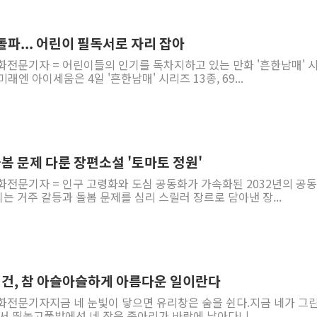
李대통령, ISA 개편 
동해중부 전 해상 풍랑
 돌파... 어린이 필독서로 자리 잡아
연일 폭염에 온열질환 
화전문기자 = 어린이들의 인기를 독차지하고 있는 만화 '흔한남매' 
래엔 아이세움은 4일 '흔한남매' 시리즈 13종, 69...
中 전방위 아파트 부양
인제 용대리 계곡서 수
동해시, 11~14일 '
강원 중·남부 동해안 
돌봄 문제 다룬 장편소설 '토마토 정원'
청양 밭에서 일하던 9
화전문기자 = 인구 고령화와 도심 공동화가 가속화된 2032년의 공동
폭염에 車 운전면허 기
 거주 갈등과 돌봄 문제를 심리 스릴러 장르로 담아낸 장...
는 건, 참 아슬아슬하게 아름다운 일이란다
화전문기자​지금 네 눈빛이 닿으면 유리창은 숨을 쉰다.지금 네가 그린
서 뛰놀고풀밭에선 네 작은 종아리가 바람에 날아다니...