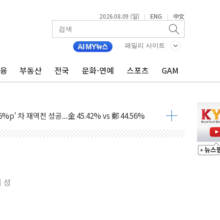
2026.08.09 (일)
ENG
中文
|
|
패밀리 사이트
금융
부동산
전국
문화·연예
스포츠
GAM
투입…고수온 양식장 복구·지원 '총력'
산사태 주의보'...경북도, 호우 피해·통제구간 없어
%p' 차 재역전 성공...金 45.42% vs 鄭 44.56%
·정청래·김민석 당대표 후보
 정청래에 승리...47.75% vs 42.08%
과 발표...김민석 47.75% 정청래 42.08%
표...김민석 45.09% 정청래 43.27% 송영길 11.63%
 성
표...김민석 52.64% 정청래 39.89% 송영길 7.47%
0~8.14)
…공습 한계·탄약 부족 현실화