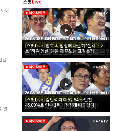
스팟
Live
리아에
[스팟Live] 환호 속 입장해 나란히 ‘찰칵’…서
로 ‘저격 연설’ 들을 때 후보들 표정은? |
26.08.08 더불어민주당 당대표·최고위원 후
전날
보 인천 합동연설회
[스팟Live] 김민석 제주 52.64%·인천
45.09%로 연속 1위…정청래 따돌렸다’ |
를 열
26.08.08 더불어민주당 당대표·최고위원 후
보 인천 합동연설회