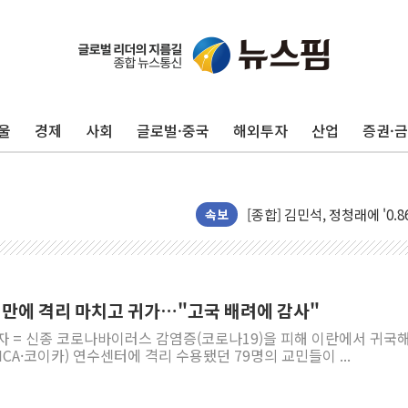
울
경제
사회
글로벌·중국
해외투자
산업
증권·
포항시 재난예산 40억 긴급 
울진·영덕 '호우특보'-포항 '
[종합] 김민석, 정청래에 '0.86
인천 합동연설회 나선 송영길
속보
김민석, 2주차 제주·인천 경선서
인사하는 김민석 당대표 후보
[속보] 민주, 제주·인천 경선 결
6일만에 격리 마치고 귀가…"고국 배려에 감사"
[속보] 민주, 인천 경선 결과 발
자 = 신종 코로나바이러스 감염증(코로나19)을 피해 이란에서 귀국해
[속보] 민주, 제주 경선 결과 발
CA·코이카) 연수센터에 격리 수용됐던 79명의 교민들이 ...
이번주 국내 주요 금융일정(8.1
美, 이란전 출구전략 만지작