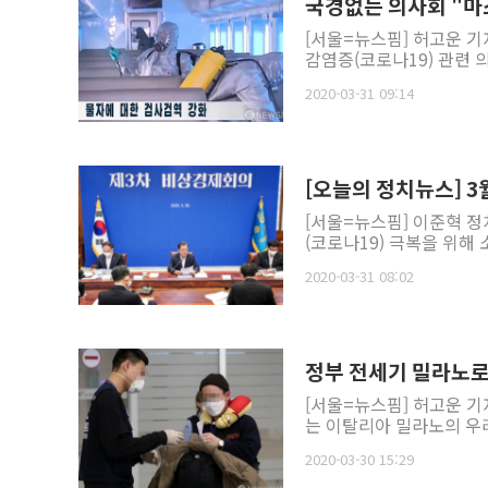
국경없는 의사회 "마
[서울=뉴스핌] 허고운 기
감염증(코로나19) 관련 
2020-03-31 09:14
[오늘의 정치뉴스] 3월
[서울=뉴스핌] 이준혁 
(코로나19) 극복을 위해
2020-03-31 08:02
정부 전세기 밀라노로
[서울=뉴스핌] 허고운 기
는 이탈리아 밀라노의 우리
2020-03-30 15:29