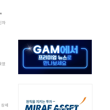
50㎜ 폭우…강원 동해안 강한 비 이어져
 환경미화원 수거차에 치여 사망
"
동…60대 남성 2명 숨져
진자
보는 일 없게"…'결혼 페널티' 22개 과제 손본다
터보트 전복…1명 사망·1명 실종
의 날 참석..."국제적 시민 연대로 목소리 내야"
 실종 60대 나흘만에 숨진 채 발견
 살해 10대 아들 체포
묶였
' 받아친 정청래…제주 연설서 신경전 고조
 상세