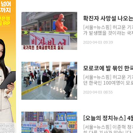
확진자 사망설 나오는데
[서울=뉴스핌] 허고운 기
가 발생했을 것이라는 국제
2020-04-03 09:39
모로코에 발 묶인 한국
[서울=뉴스핌] 허고운 기
던 한국인 100여명이 모
2020-04-03 08:55
[오늘의 정치뉴스] 4월
[서울=뉴스핌] 이준혁 정
히 다룬 기사가 많습니다.