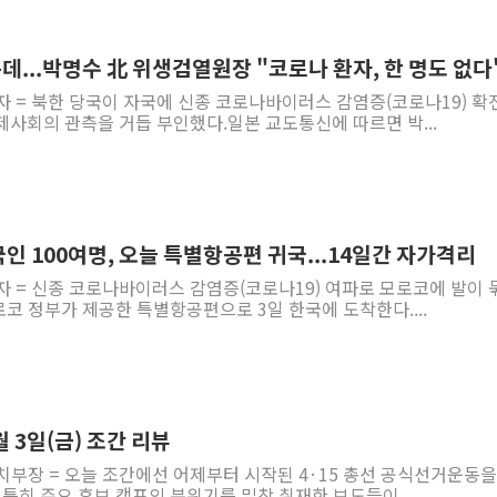
강릉·동해·삼척 시간당 최대 
폐기물 수거하다 참변…60대
...박명수 北 위생검열원장 "코로나 환자, 한 명도 없다
서울 중랑구 주택가서 흉기 난
자 = 북한 당국이 자국에 신종 코로나바이러스 감염증(코로나19) 확
사회의 관측을 거듭 부인했다.일본 교도통신에 따르면 박...
李대통령 "결혼 때문에 손해 
여수 오동도 인근 해상서 모
추미애, '위안부' 피해자 기림
인천 선재도 갯벌서 해루질 중
인 100여명, 오늘 특별항공편 귀국...14일간 자가격리
인천서 말다툼 중 어머니 흉기
자 = 신종 코로나바이러스 감염증(코로나19) 여파로 모로코에 발이 
'화합' 꺼낸 김민석에 '뻔뻔
로코 정부가 제공한 특별항공편으로 3일 한국에 도착한다....
 3일(금) 조간 리뷰
치부장 = 오늘 조간에선 어제부터 시작된 4·15 총선 공식선거운동을
 특히 주요 후보 캠프의 분위기를 밀착 취재한 보도들이 ...