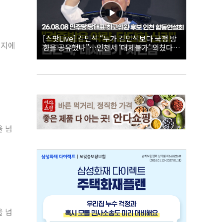
[스팟Live] 김민석 “누가 김민석보다 국정 방
현지에
향을 공유했나”…인천서 ‘대체불가’ 외쳤다 |
26.08.08 더불어민주당 당대표·최고위원 후
보 인천 합동연설회
을 넘
을 넘