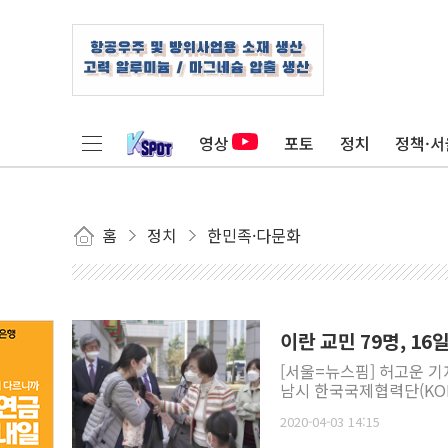
영상
포토
정치
정책·서
홈
정치
한민족·다문화
이란 교민 79명, 1
[서울=뉴스핌] 허고운 기
남시 한국국제협력단(KOI
2020-04-03 14:15