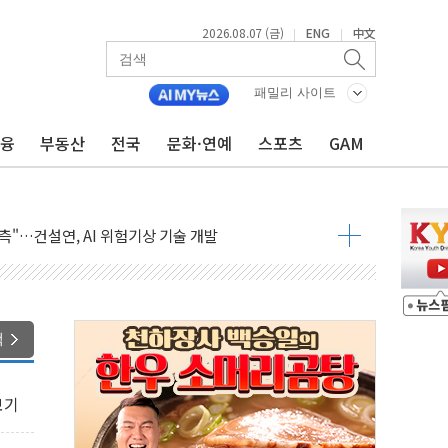
2026.08.07 (금)
ENG
中文
|
|
패밀리 사이트
금융
부동산
전국
문화·연예
스포츠
GAM
 하락…내린 종목이 두 배 넘어
위…김성환 기후부 장관 "예측범위 벗어나도 즉시대응"
예측"…건설연, AI 위험기상 기술 개발
·인증제도 개선 수혜 기대"
져…대전서 50대 일용직 추락 사망
고 재개발·재건축 촉진하는 것이 부동산 정상화"
저 이전 감사 무마' 유병호 감사위원 구속 기소
색
년 AI 팩토리 매출 본격화
개입...4월 말 '56조원' 사상 최대
보기
스타트업 지원 프로그램 성료
의' 차가원 대표 구속 송치