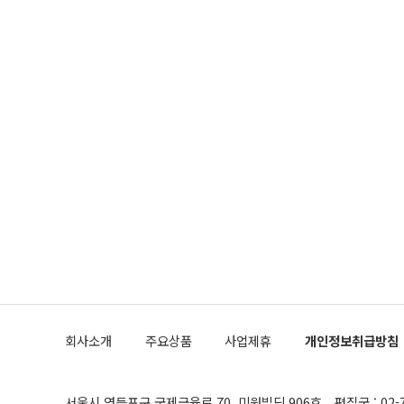
회사소개
주요상품
사업제휴
개인정보취급방침
서울시 영등포구 국제금융로 70, 미원빌딩 906호
편집국 : 02-