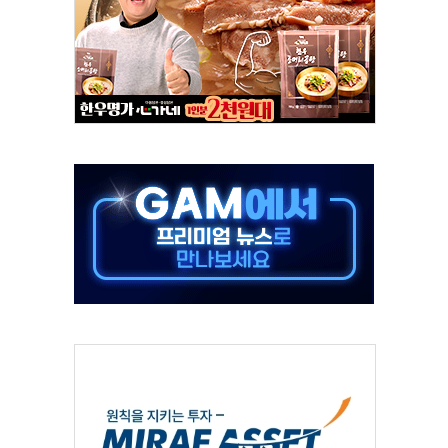
국민만 잡아"
 임성근 전 사단장 항소심도 징역 3년 선고
위원회 전체회의서 발언하는 장동혁 대표
인' 50대 남성 구속 송치
년 새 7배 늘었다...폭염 대책비는 8.6배 증가
여름"…구윤철, 쪽방촌 폭염 대응상황 점검
싱… '유로화 팔아 엔화 부양' 사후 통보만
터 코퍼'가 말하는 경기 신호가 달라졌다
재개...3년 2개월 만