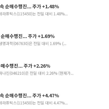
 순매수행진... 주가 +1.48%
장동혁 "집값 올려놓고 
테라퓨틱스(115450)는 전일 대비 1.48%...
[속보] '해병 순직 책임'
부동산정책 정상화 특별
경찰, '강북구 오피스텔 살
순매수행진... 주가 +1.69%
전국 그늘막 4만개 육박 7
"취약계층에 더 가혹한 
생명과학(067630)은 전일 대비 1.69% (...
美·日 환율공조에 유럽 패
구리값 사상 최고치…'닥
에어프레미아, 호치민 노선 
수행진... 주가 +2.26%
파나진(046210)은 전일 대비 2.26% (현재가...
 순매수행진... 주가 +4.47%
테라퓨틱스(115450)는 전일 대비 4.47%...