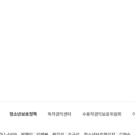
청소년보호정책
독자권익센터
수용자권익보호위원회
761-4409
발행인 : 민병복
편집인 : 유근석
청소년보호책임자 : 김연순