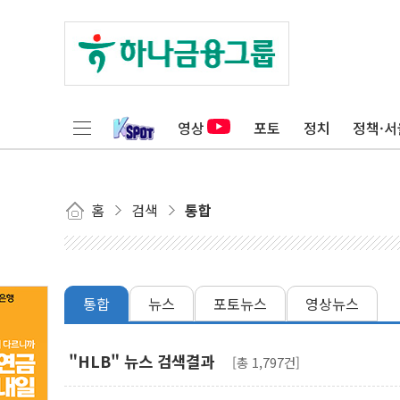
영상
포토
정치
정책·서
홈
검색
통합
통합
뉴스
포토뉴스
영상뉴스
"HLB" 뉴스 검색결과
[총 1,797건]