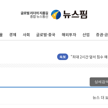
울
경제
사회
글로벌·중국
해외투자
산업
증권·
코스피·코스닥 오전 동반
'입추'인데 연일 찜통더
"최대 2시간 앞서 침수 
유니슨 "국내생산세액공제
속보
창호 교체하다 난간 무너
장동혁 "규제와 대출 풀
[속보] 종합특검, '尹 관
상세검
AI에 승부 건 네이버…내
日, 4~6월 105조원 환시 
뉴스 더 
오렌지플래닛 창업재단, 
경찰, '300억대 사기 혐