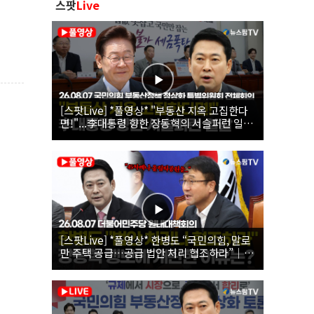
스팟
Live
[스팟Live] *풀영상* "부동산 지옥 고집한다
면!"...李대통령 향한 장동혁의 서슬퍼런 일갈
| 26.08.07 국민의힘 부동산정책 정상화 특별
위원회 전체회의
[스팟Live] *풀영상* 한병도 “국민의힘, 말로
만 주택 공급…공급 법안 처리 협조하라”｜
26.08.07 더불어민주당 원내대책회의