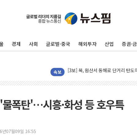
울
경제
사회
글로벌·중국
해외투자
산업
증권·
[인도증시] 중동 긴장 완화에 실적 호
속보
러, 1인칭시점 드론으로 우크라 민간
[베트남 증시] 지수 하락 속 'DGC
'월가의 황제' 다이먼 "금융시장 레
 '물폭탄'…시흥·화성 등 호우특
양주 섬유염색공장서 화재 1명 중상…
김정관 산업부 장관 "주 52시간 손봐
해군 1함대 창설 80주년…지역과 함께
26년07월09일 16:55
[3보] 북, 원산서 동해로 단거리 탄도