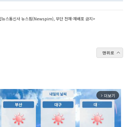
뉴스통신사 뉴스핌(Newspim), 무단 전재-재배포 금지>
맨위로
더보기
arrow_forward_ios