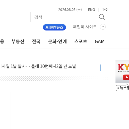
2026.08.06 (목)
ENG
中文
|
|
패밀리 사이트
금융
부동산
전국
문화·연예
스포츠
GAM
조까지, 상승...호실적 보고 기업 상승세 뚜렷
인 '사파리' 공격… 시민들 공포감 극대화 전략
' 임시 주총 기대감에 홀로 상한가…마진 잔액은 사상 최고
버리지 위험수위…숨은 차입이 더 큰 변수"
대응 1단계 진압 중
야, 경쟁상대 中과 비교해야"
하는 '선봉'의 대민 봉사
미사일 1발 발사… 올해 10번째·42일 만 도발