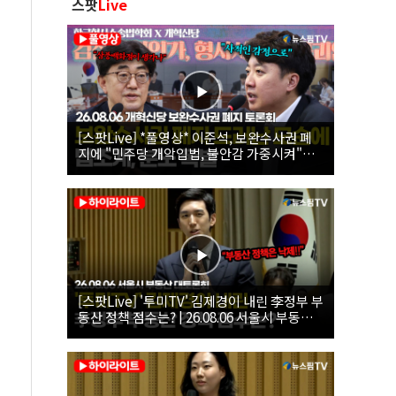
스팟
Live
[스팟Live] *풀영상* 이준석, 보완수사권 폐
지에 "민주당 개악입법, 불안감 가중시켜"｜
26.08.06 개혁신당 보완수사권 폐지 토론회
[스팟Live] '투미TV' 김제경이 내린 李정부 부
동산 정책 점수는? | 26.08.06 서울시 부동산
대토론회