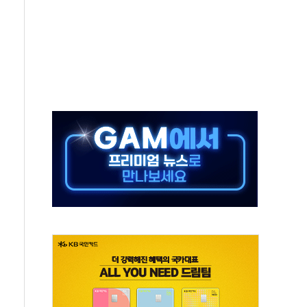
 새 안보 위기… 반군·마약카르텔이 습득해 전투 활용
어선 구조
무해한 표면 부식 물질"
분만에 진화...외국인 노동자 숨져
즌2
축 피해 최소화 '총력 대응'
유입에도 박스권…美 암호화폐 법안 처리 여부도 변수
 '62일째'..."대부분 여기서 상주"
환자 2665명·사망 23명
목에 코스피 '휘청'
탄도미사일 발사
·건물 1동 전소