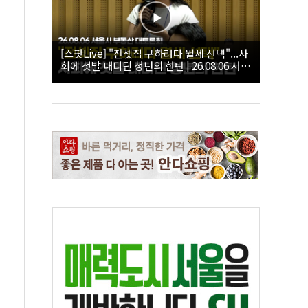
[스팟Live] "전셋집 구하려다 월세 선택"...사
회에 첫발 내디딘 청년의 한탄 | 26.08.06 서울
시 부동산 대토론회