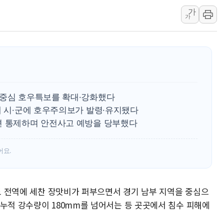
가
우크라 드론 전술, 중남미 콜롬비아에
가
동해해경, 독도 해상서 부유물 감긴 
주한미군 "오산기지 누출, 백린 아닌 
구미 폐염산처리업체서 불 2시간30여
해군과 함께하는 '불금전파, 송정' 시
강원도 폭염특보 11일째…온열질환·가
 중심 호우특보를 확대·강화했다
[코인 시황] 비트코인, ETF 자금 
개 시·군에 호우주의보가 발령·유지됐다
[르포] 39도 폭염 속 잠실 개표소 시위
면 통제하며 안전사고 예방을 당부했다
강원·전라권 폭염중대경보 확대…온열질
빚투·레버리지 줄었지만, 반도체 두 종
어요.
[2보] 북한, 원산서 동해상 단거리 
양주 가전제품 창고서 화재…차량 3대
기도 전역에 세찬 장맛비가 퍼부으면서 경기 남부 지역을 중심으
 누적 강수량이 180mm를 넘어서는 등 곳곳에서 침수 피해에