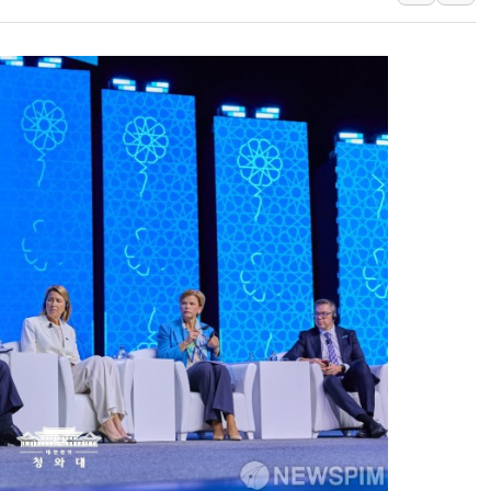
병무청, 보충역 전면 손질…
홈플러스發 대형마트 판매,
윤준병·이해민 의원, '정부
'호우·산사태 주의보' 울진 
여야, 황희 '버스 하우스' 공
풀무원재단, '국제과학연극제
현대그린푸드 '텍사스로드하
與 "세제개편안 8월 말 당
경인고속도로서 차량 4대 연
"AI가 먼저 알아채고 고친다