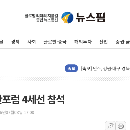
울
경제
사회
글로벌·중국
해외투자
산업
증권·
인천서 말다툼 중 어머니 살
김민석, 강원·대구·경북 경선서
[속보] 민주, 강원·대구·경북 
속보
[속보] 민주, 경북 경선 결과 
[속보] 민주, 대구 경선 결과 
[속보] 민주, 강원 경선 결과 
산포럼 4세선 참석
정재헌 CEO, SKT 장기고
최태원, 노소영에 9440억
26년07월08일 17:00
하나금융, 명동 소상공인에 
가
가
인천시 광복절 현수막 '태