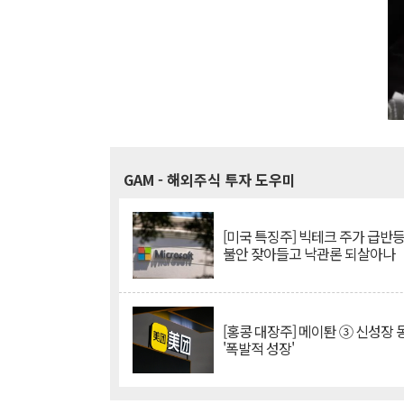
GAM
- 해외주식 투자 도우미
[미국 특징주] 빅테크 주가 급반등..
불안 잦아들고 낙관론 되살아나
[홍콩 대장주] 메이퇀 ③ 신성장
'폭발적 성장'