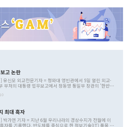
보고 논란
] 유신모 외교전문기자 = 청와대 영빈관에서 5일 열린 외교·
부 부처의 대통령 업무보고에서 정동영 통일부 장관의 '한반도
 구상'과 업무보고 발언이 논란을 빚고 있다. 이날 정 장관의
10
정부 내 조율을 거치지 않은 사안을 정책으로 추진하겠다고 공
는가 하면 사실 관계에 맞지 않은 설명도 있었다. 이재명 대통
로 신중을 기해 달라고 경고했고, 조현 외교부 장관은 '이상
지 최대 흑자
 근거한 비현실적 구상'이라는 비판을 내놨다. 그동안 정 장
책 관련 발언이 물의를 빚은 적은 여러 번 있지만 대통령과 유
] 박가연 기자 = 지난 6월 우리나라의 경상수지가 전월에 이
이 공개적으로 부정적 입장을 표명한 것은 이례적이다. 정 장
 흑자를 기록했다. 반도체를 중심으로 한 정보기술(IT) 품목 수