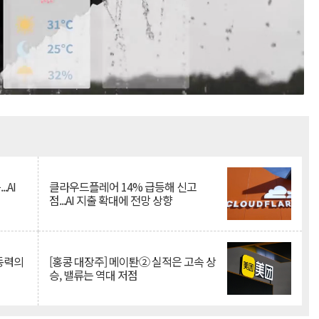
Mute
.AI
클라우드플레어 14% 급등해 신고
점...AI 지출 확대에 전망 상향
 동력의
[홍콩 대장주] 메이퇀② 실적은 고속 상
승, 밸류는 역대 저점