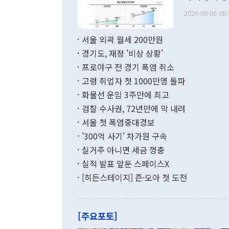
관의 무리한 
출 호조로 월
다. [정동영 통일부 장관이 지난달 23일 오후 서울 종로구 정부서울청사에
2026-08-06 08:
료=한국은행] 한국은행이 6일 발표한 '2026년 6월 국제수지(잠정)'에
서 취임 1주년 
면 지난 6월
부 장관 권한
1000만달러
서울 외곽 월세 200만원
발전 구상'을
이에 따라 올
적 갈등 해결
경기도, 재정 '비상 상황'
했다. 경상수
결과 혐오의 
9000만달러
프로야구 전 경기 폭염 취소
년간의 CVI
지 기준 상품
고령 취업자 첫 1000만명 돌파
무너졌다고도 
며 월간 기준
현실을 바꾸는
달러로 38.
화물선 운임 3주만에 최고
를 평화 체제
196.9% 급
검찰 수사권, 72년만에 막 내려
함께 4자 대
수출은 160
지만 이 대통
서울 첫 폭염중대경보
(18.6%) 
화공존 정책이
했다. 통관 기
'300억 사기' 차가원 구속
다"고 지적했
(16.4%)
투리가 잡혀 
실거주 아니면 세금 껑충
월(-10억9
쁜 상황이 초
증가와 유류할
실적 발표 앞둔 스페이스X
9·19 군사
기록했지만 
[히든스테이지] 즌·오아 첫 도전
"우리의 선의
로 전환됐다.
으로 약간의 의문
를 기록해 전
관은 업무보고
는 배당수입
주의에 근거한
줄면서 25억
[주요포토]
라며 "여러분
억1000만달
이 9월 러시