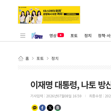
영상
포토
정치
정책·서
홈
포토
정치
이재명 대통령, 나토 방
기사입력 :
2026년07월08일 16:59
최종수정 :
20