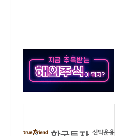
 예술·체육요원 최대 33% 감축
 역대 최대폭 감소한 9.4%↓…유통업계 양극화 심화
 특사'로 콜롬비아 대통령 취임식 참석
시간당 30mm 강한 비...호우 피해 없어
방…野 "청년 우롱 기괴" vs 與 "송구한 해프닝"
 2026'서 어린이 과학연극 2편 수상
우스' 잠실점, 직장인 핫플레이스로 부상
정 조율 완료…초고가·비거주 1주택 등 여론 수렴"
쇄 추돌…7세 남아 등 4명 부상
"…LG유플러스, AI 홈네트워크 구현 첫발