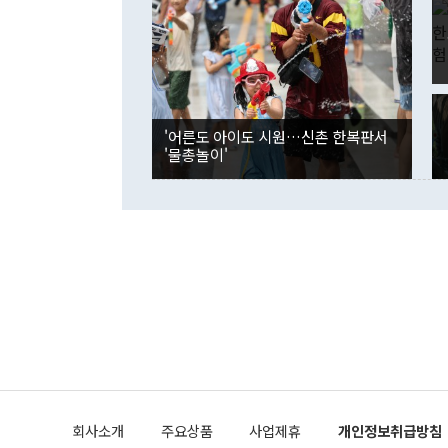
였던 올해 3
며 "정부 차
인의 해외투자
은 "그것은 
각각 증가했다
잘랐다. 정 
국인의 국내 
않았다는 점에
감소하며 전월
사합의 복원,
경신했다. 외
권이라는 지적
분기 말 만기
뒤 "여기 업
다. 내국인의
'어른도 아이도 시원…신촌 한복판서
부의 한 소식
다. eoyn2@
'물총놀이'
를 거쳐 결정
련 부처 장관
하고 대통령의
한 문제"라고 지적했다. 이재명 대통령이
외교 국방 등
2026.08.05 ◆시대착오적 접근, 대북 인식 오류 더욱 문제인 것은 정 장관
의 이같은 주
실과 다른 인
격히 변화하고
못하고 있다는
되뇌는 것은 
법을 호도하고
이나 미국은 
금까지의 북핵
회사소개
주요상품
사업제휴
개인정보취급방침
공하는 방식으