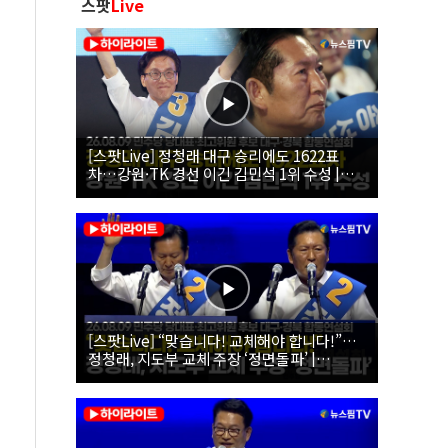
스팟
Live
[스팟Live] 정청래 대구 승리에도 1622표
차…강원·TK 경선 이긴 김민석 1위 수성 |
26.08.09 더불어민주당 당대표·최고위원 후
보 대구·경북 합동연설회
[스팟Live] “맞습니다! 교체해야 합니다!”…
정청래, 지도부 교체 주장 ‘정면돌파’ |
26.08.09 더불어민주당 당대표·최고위원 후
보 대구·경북 합동연설회