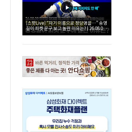
[스팟Live] “자기 이름으로 정당명을…” 송영
길이 피켓 문구 보고 놀란 이유는? | 26.08.09
더불어민주당 당대표·최고위원 후보 대구·경
북 합동연설회