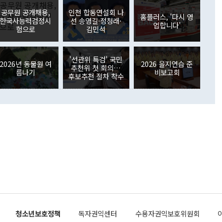
월(369억9000만달러)을 넘어선 것이다. 직접투자에서는 내국
원에서 (참석을) 검토하고 있다"고 발언한 데 대해서도 조 장관
가 80억1000만달러, 외국인의 국내투자가 46억3000만달러
공무원 공개채용,
인천 합동연설회 나
외교부의 몫"이라며 "아직 거기까지 진도가 나가지 않았다"고
홈플러스, '다시 영
. 증권투자에서는 외국인의 국내 주식 매도세가 이어졌다. 외
한국사능력검정시
선 송영길·정청래·
업합니다'
장관이 이날 소개한 대북 구상과 설명은 정부 내 조율을 거치지
주식 투자는 차익실현 매도 등의 영향으로 316억1000만달러
험으로
김민석
서 문제가 있다. 특히 주적 표현 대체와 국호 사용, 9·19 군
(-310억5000만달러)에 이어 역대 최대 순매도 기록을 다시
 4자회담 추진 등은 통일부 장관이 결정할 사안이 아니어서 월
국인의 국내 채권투자는 세계국채지수(WGBI) 자금 유입에도
이 나오고 있다. 이 대통령은 정 장관의 업무보고를 듣고 난
도래 영향으로 증가 폭이 줄어든 52억9000만달러를 기록했
'선관위 특검' 국민
무보고에 발표했다고 승인난 건 아니다"라고 재차 확인했다. 정
2026년 동물원 여
2026 을지연습 준
 해외 증권투자는 주식을 중심으로 35억6000만달러 증가했
추천위 첫 회의…
름나기
비보고회
통은 "정 장관의 발언 내용은 대부분 국가안전보장회의(NSC)
newspim.com
후보추천 절차 착수
된 사안이 아닌 정 장관의 개인적 생각에 가깝다"며 "안보 관
이 정부의 공식 정책이 아닌 사안을 추진하겠다고 업무보고를
 면전에서 '국군통수권자가 나서야 한다'고 주장한 것은 심각
 5일 청와대 영빈관에서 열린 통일
 외교 안보 부처 업무보고에서 발언하고 있다. [사진=청와대]
장이 현 시점에서 이미 참고가 될 수 없는 과거의 경험 또는 사
식에 기반하고 있다는 것이다. 정 장관이 주장하는 구상은 급
 있는 북한의 전략과 한반도 및 국제 정세를 전혀 반영하지
 비판이 제기되고 있다. 정 장관이 "흘러간 선(先)비핵화만
현실을 바꾸지 못한다"고 언급한 것은 지금까지의 대북 접근
 있다. 북핵 위기 발발 이후 지금까지 모든 핵 협상에서 한국
북한에 선비핵화를 공식적으로 요구한 적이 없기 때문이다. 지
 협상은 북한의 비핵화 조치에 한·미가 상응하는 대가를 제
로 이뤄졌다. 1994년 북·미 제네바 기본합의는 핵시설 동결
청소년보호정책
독자권익센터
수용자권익보호위원회