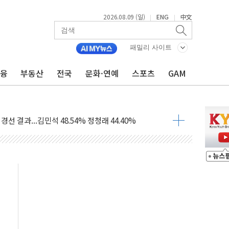
2026.08.09 (일)
ENG
中文
|
|
패밀리 사이트
금융
부동산
전국
문화·연예
스포츠
GAM
해 10대 구속…범행 후 반려견도 죽여
 정청래에 승리…金 48.54% vs 鄭 44.40%
경선 결과...김민석 48.54% 정청래 44.40%
발표...김민석 47.37% 정청래 45.71% 송영길 6.92%
발표...정청래 47.82% 김민석 46.35% 송영길 5.83%
발표...김민석 50.30% 정청래 41.94% 송영길 7.76%
객 400명 맞이…"마음 잇는 시간 되길"
 지급 확정되나…재상고 앞두고 막판 셈법
'행복상자' 전달
극기 거꾸로' 논란…이틀만에 철거