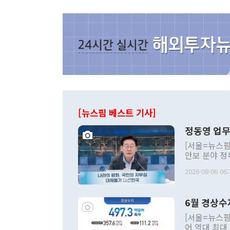
[뉴스핌 베스트 기사]
정동영 업무
[서울=뉴스핌
안보 분야 정
평화공존 발전
2026-08-06 06:
발언 중에는 
언한 것이 있
령은 공개적으
6월 경상수
주의적 희망에
관의 대북 정
[서울=뉴스핌
관 부처 장관
어 역대 최대