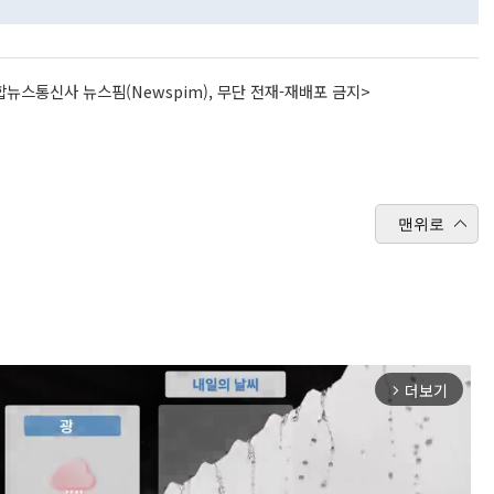
뉴스통신사 뉴스핌(Newspim), 무단 전재-재배포 금지>
맨위로
더보기
arrow_forward_ios