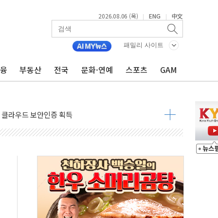
2026.08.06 (목)
ENG
中文
|
|
패밀리 사이트
금융
부동산
전국
문화·연예
스포츠
GAM
부산 돼지국밥짬뽕' 2주간 전국 한시 판매
ADT캡스, 매장 운영·보안 통합관리 앱 출시
최초 클라우드 보안인증 획득
 영업익 2.2조 증발...하반기 '환율 역풍' 우려
 해남 태양광발전 '첫삽'…남동발전, 재생에너지 '앞장'
내년 상반기부터 본격화
 의혹' 축구협회 압수수색
 차세대 AI 메모리 기술력 과시
염에 고단열 인테리어 관심 급증"
당' 챙긴 경찰관 2명 송치