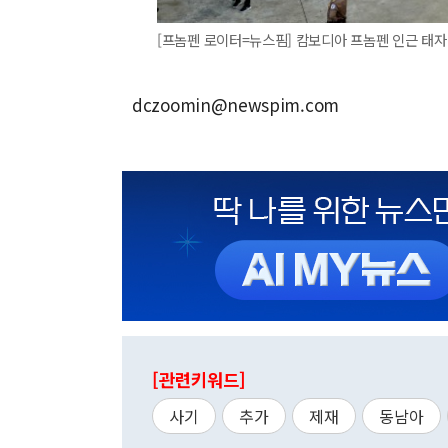
[프놈펜 로이터=뉴스핌] 캄보디아 프놈펜 인근 태자단지.
dczoomin@newspim.com
[관련키워드]
사기
추가
제재
동남아