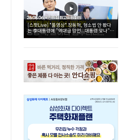
[스팟Live] *풀영상* 장동혁, 형소법 안 봤다
는 李대통령에 "역대급 망언...대통령 맞나"｜
26.08.06 국민의힘 최고위원회의