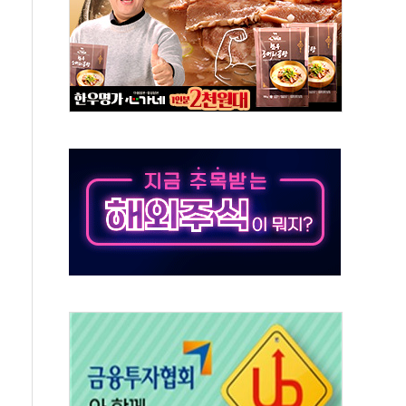
강찬 대표, 자사주 매수
기 최대 실적에 13%대 급등
로 확대…신규 항공사 진입길 열려
.7% '생활파킹통장' 출시
우는 트럼프...당내선 "안 먹힌다" 균열
첫 '국제보훈컨퍼런스'… 한미동맹 상징성 부각
철도 전력망 구축 계약
 부적절 발언 논란 사과…"재발 방지 모든 조치"
 S7 모두 '파란불'
닌 권력 지팡이 자처…보완수사권 폐지해도 되나"