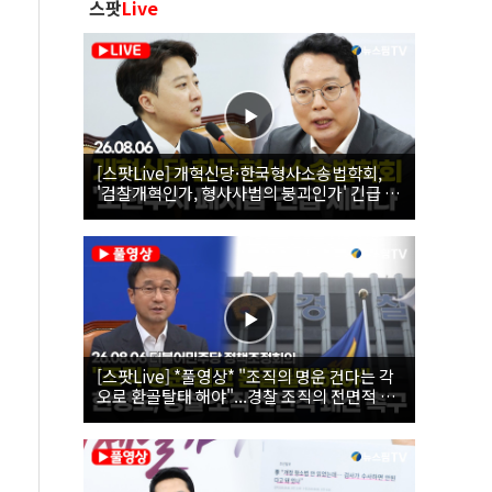
스팟
Live
[스팟Live] 개혁신당·한국형사소송법학회,
'검찰개혁인가, 형사사법의 붕괴인가' 긴급 세
미나｜26.08.06
[스팟Live] *풀영상* "조직의 명운 건다는 각
오로 환골탈태 해야"...경찰 조직의 전면적 쇄
신 촉구한 한병도 | 26.08.06 더불어민주당 정
책조정회의