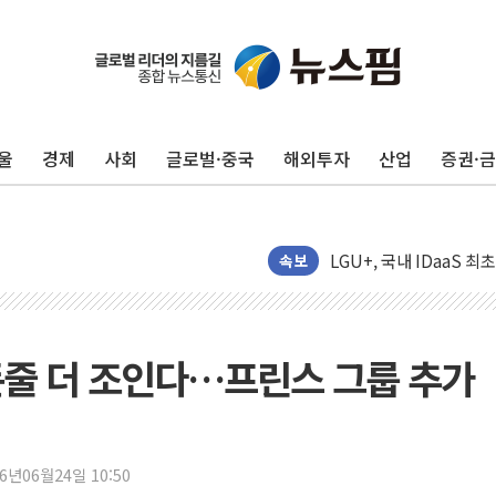
울
경제
사회
글로벌·중국
해외투자
산업
증권·
더본코리아 홍콩반점, '
LGU+, 국내 IDaaS 
속보
환율 100원 빠지면 현대차
국내 최대 400MW 규모
카카오, 'AI 수익화' 
 돈줄 더 조인다…프린스 그룹 추가
경찰, '홍명보 감독 선임
삼성전자, FMS 2026서
LX하우시스 "역대급 폭
일 안 하고 '초과근무 수
26년06월24일 10:50