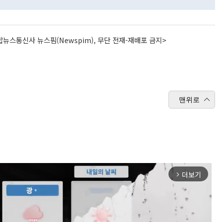
뉴스통신사 뉴스핌(Newspim), 무단 전재-재배포 금지>
맨위로
더보기
arrow_forward_ios