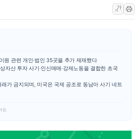
토마토시스템 조길주·이
가
[특징주] 고려아연, 상반
가
한·체코 항공편 주10회
SBI저축은행, 최고 연 7
美중간선거 '색깔론' 덧씌
보훈부, 내년 워싱턴서 
가온전선, 싱가포르 도시
후이원 관련 개인·법인 35곳을 추가 제재했다
정점식, '부산 돌려차기'
상자산 투자 사기·인신매매·강제노동을 결합한 초국
[특징주] 美 반도체 약세에
정점식 "경찰, 민중 아
거래가 금지되며, 미국은 국제 공조로 동남아 사기 네트
어요.