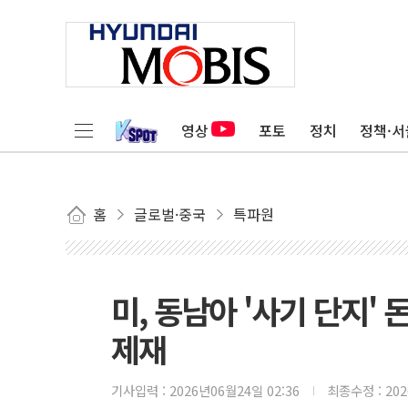
영상
포토
정치
정책·서
홈
글로벌·중국
특파원
미, 동남아 '사기 단지'
제재
기사입력 :
2026년06월24일 02:36
최종수정 :
20