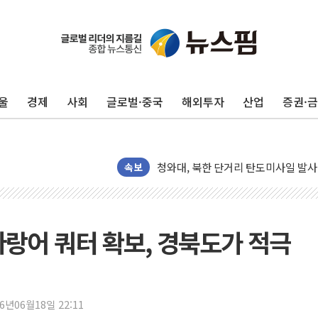
리투아니아 국방 "러, 우크라 드론으로
구광모, 내주 실리콘밸리서 젠슨 황 
뉴욕증시 개장 전 특징주...모더나
울
경제
사회
글로벌·중국
해외투자
산업
증권·
김정관 장관 "영업이익 N% 성과급
뉴욕증시 프리뷰, 미 주가선물 AI주
청와대, 북한 단거리 탄도미사일 발사
금값 7주 만에 최고…美 고용 둔화·
속보
[인도증시] 중동 긴장 완화에 실적 호
러, 1인칭시점 드론으로 우크라 민간
[베트남 증시] 지수 하락 속 'DGC
랑어 쿼터 확보, 경북도가 적극
'월가의 황제' 다이먼 "금융시장 레
양주 섬유염색공장서 화재 1명 중상…
김정관 산업부 장관 "주 52시간 손봐
26년06월18일 22:11
해군 1함대 창설 80주년…지역과 함께