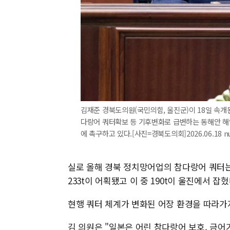
김재준 경북도의원(국민의힘, 울진군)이 18일 속개된
다랑어 쿼터확보 등 기후변화로 급변하는 동해안 해
에 촉구하고 있다.[사진=경북도의회]2026.06.18 nu
실로 올해 경북 정치망어업의 참다랑어 쿼터는 
233t이 어획됐고 이 중 190t이 울진에서 잡혔
현행 쿼터 체계가 변화된 어장 환경을 따라가
김 의원은 "일본은 어린 참다랑어 보호, 금어