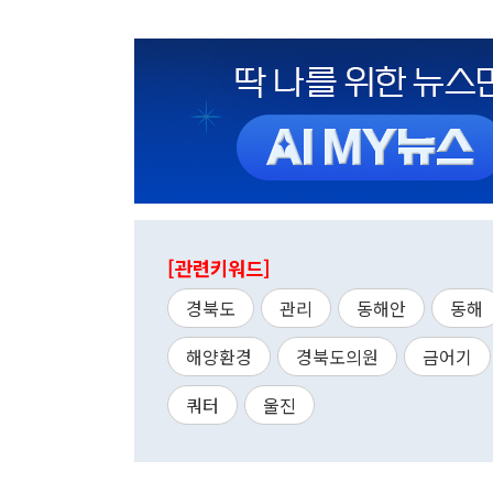
[관련키워드]
경북도
관리
동해안
동해
해양환경
경북도의원
금어기
쿼터
울진