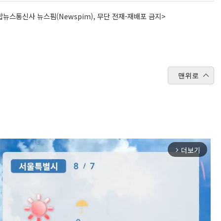
뉴스통신사 뉴스핌(Newspim), 무단 전재-재배포 금지>
맨위로
더보기
arrow_forward_ios