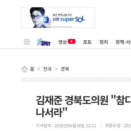
영상
포토
정치
정책·서
홈
전국
경북
김재준 경북도의원 "참다
나서라"
기사입력 :
2026년06월18일 22:11
최종수정 :
20