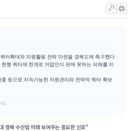
가
[3보] 북, 원산서 동해로 단거리 탄도
가
우크라 드론 전술, 중남미 콜롬비아에
동해해경, 독도 해상서 부유물 감긴 
주한미군 "오산기지 누출, 백린 아닌 
구미 폐염산처리업체서 불 2시간30여
해군과 함께하는 '불금전파, 송정' 시
 쿼터확대와 자원활용 전략 마련을 경북도에 촉구했다
 현행 쿼터제 한계로 어업인이 판매 못하는 피해를 지
확충 등으로 지속가능한 자원관리와 전략적 쿼터 확보
어요.
대 경북 수산업 미래 보여주는 중요한 신호"