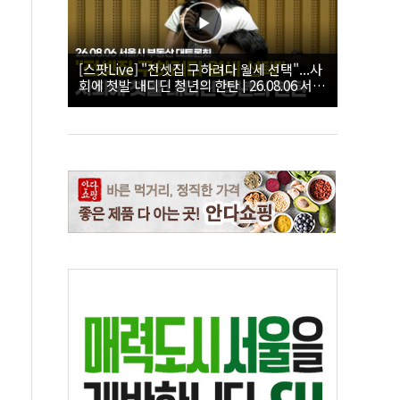
[스팟Live] "전셋집 구하려다 월세 선택"...사
회에 첫발 내디딘 청년의 한탄 | 26.08.06 서울
시 부동산 대토론회