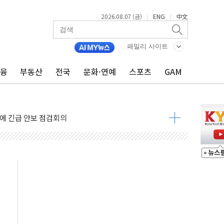
2026.08.07 (금)
ENG
中文
|
|
 나토 회원국 공격 검토… 거짓 깃발 작전"
재회…로봇·AI 데이터센터·모빌리티 구체화
패밀리 사이트
·아이온큐·도어대시↑ VS 샌디스크·피그마·앱러빈↓
금융
부동산
전국
문화·연예
스포츠
GAM
 반대…상법·자본시장법 개정 논의"
 차익실현 속 혼조세...웨스턴디지털·샌디스크↓
에 긴급 안보 점검회의
호르무즈 재개방 기대에 강세
조까지, 상승...호실적 보고 기업 상승세 뚜렷
인 '사파리' 공격… 시민들 공포감 극대화 전략
' 임시 주총 기대감에 홀로 상한가…마진 잔액은 사상 최고
버리지 위험수위…숨은 차입이 더 큰 변수"
대응 1단계 진압 중
야, 경쟁상대 中과 비교해야"
하는 '선봉'의 대민 봉사