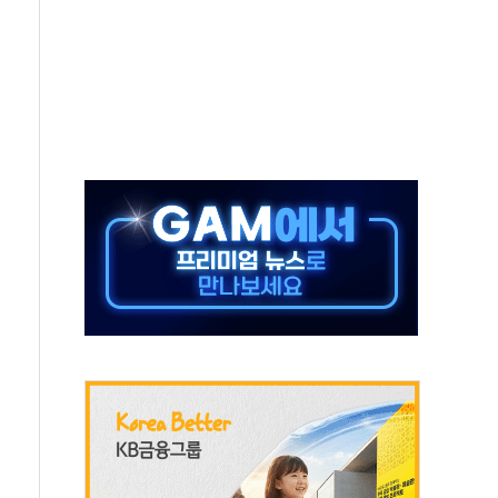
미사일 1발 발사… 올해 10번째·42일 만 도발
 새 안보 위기… 반군·마약카르텔이 습득해 전투 활용
어선 구조
무해한 표면 부식 물질"
분만에 진화...외국인 노동자 숨져
즌2