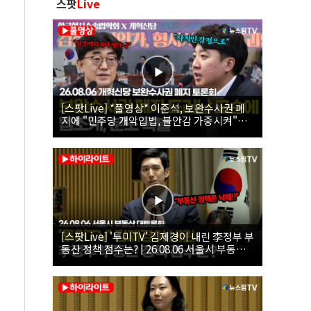
스팟
Live
[스팟Live] *풀영상* 이준석, 보완수사권 폐
지에 "민주당 개악입법, 불안감 가중시켜"｜
26.08.06 개혁신당 보완수사권 폐지 토론회
[스팟Live] '투미TV' 김제경이 내린 李정부 부
동산 정책 점수는? | 26.08.06 서울시 부동산
대토론회