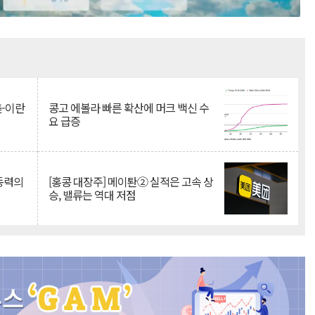
Mute
美-이란
콩고 에볼라 빠른 확산에 머크 백신 수
요 급증
 동력의
[홍콩 대장주] 메이퇀② 실적은 고속 상
승, 밸류는 역대 저점