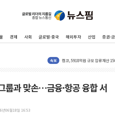
울
경제
사회
글로벌·중국
해외투자
산업
증권·
수박으로 여름 나는 하마
전남광주 구례 산불 32분 만에 주
캠코, 5918억원 규모 압류재산 15
[시승기] 공간·승차감 잡은 볼보 E
속보
가오픈한 홈플러스
돌아온 홈플러스
[종합] 청도 흥선리 야산 산불 1
그룹과 맞손…금융·항공 융합 서
한미 법카 제보자 "신동국과 무관
라인게임즈, '콰이어트' 테스트 참
에어로케이항공, 청주-중국 청두 노
26년06월18일 16:53
네이버, AI 브리핑 도입 후 블로그