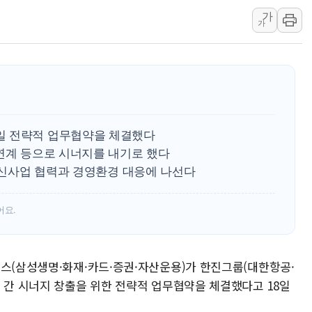
가
SKT, '8월 월간 럭키 페스타' 실시
가
LG헬로비전 '헬로모바일', 교보문
KTis, 02-114로 카카오 T 택시
해군1함대 '창설 80주년' 기념식.
원주시, 첨단의료복합단지 지정 준
삼척시, 무건리 이끼폭포 생태탐방
일 전략적 업무협약을 체결했다
전남광주 화정역 인근 도로 4중 
 연계 등으로 시너지를 내기로 했다
청도 문수리 야산서 산불 진화 중.
로 신사업 협력과 경영환경 대응에 나선다
'해병 순직 책임' 임성근 전 사단장
어요.
웍스(삼성생명·화재·카드·증권·자산운용)가 한진그룹(대한항공·
 간 시너지 창출을 위한 전략적 업무협약을 체결했다고 18일