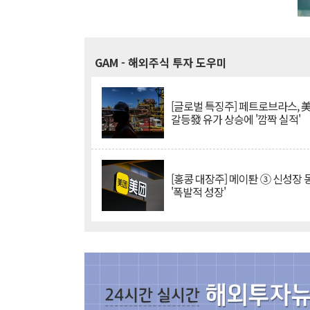
GAM
- 해외주식 투자 도우미
[글로벌 특징주] 페트로브라스, 
갈등發 유가 상승에 '깜짝 실적'
[홍콩 대장주] 메이퇀 ③ 신성장
'폭발적 성장'