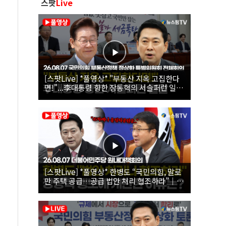
스팟
Live
[스팟Live] *풀영상* "부동산 지옥 고집한다
면!"...李대통령 향한 장동혁의 서슬퍼런 일갈
| 26.08.07 국민의힘 부동산정책 정상화 특별
위원회 전체회의
[스팟Live] *풀영상* 한병도 “국민의힘, 말로
만 주택 공급…공급 법안 처리 협조하라”｜
26.08.07 더불어민주당 원내대책회의