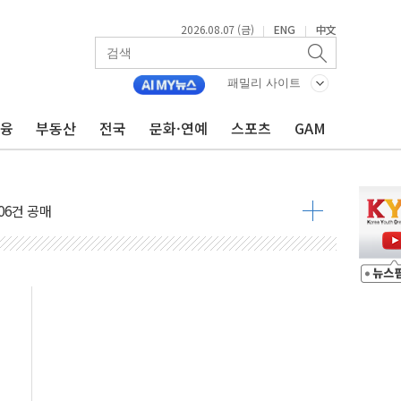
2026.08.07 (금)
ENG
中文
|
|
패밀리 사이트
금융
부동산
전국
문화·연예
스포츠
GAM
불 진화...인명피해 없어
06건 공매
X90…'올 터치'는 호불호
시간36분만에 주불진화....인명피해 없어
…자료는 전·현직 직원으로부터 확보"
가자 3만 명 돌파
선 운항허가 취득...중국 노선 다변화
 창작자 지원 규모 2배 확대