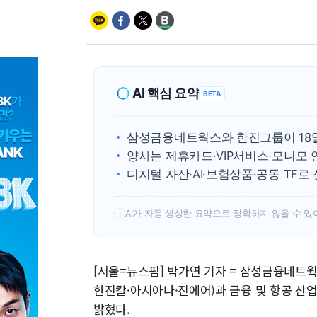
AI 핵심 요약
BETA
삼성금융네트웍스와 한진그룹이 18
양사는 제휴카드·VIP서비스·모니모
디지털 자산·AI·보험상품·공동 TF
AI가 자동 생성한 요약으로 정확하지 않을 수 있
!
[서울=뉴스핌] 박가연 기자 = 삼성금융네트
한진칼·아시아나·진에어)과 금융 및 항공 산업
밝혔다.