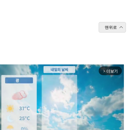
맨위로
더보기
arrow_forward_ios