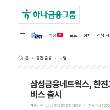
영상
포토
정치
정책·서
홈
증권·금융
보험
삼성금융네트웍스, 한진
비스 출시
기사입력 :
2026년06월18일 16:53
최종수정 :
20