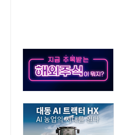
...휴대폰 결제 최대 6000원 할인
고 제휴 전자책 요금제 출시
 호출 서비스
..지역축제 '불금전파, 송정'과 상생
비 본격화…'AI 데이터 기반 메디테크 혁신허브' 구상
로 출입 통제
추돌…1명 심정지·5명 부상
..진화헬기 3대 투입
 항소심도 징역 3년