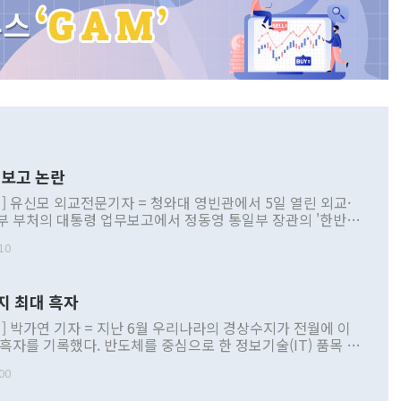
보고 논란
] 유신모 외교전문기자 = 청와대 영빈관에서 5일 열린 외교·
부 부처의 대통령 업무보고에서 정동영 통일부 장관의 '한반도
 구상'과 업무보고 발언이 논란을 빚고 있다. 이날 정 장관의
10
정부 내 조율을 거치지 않은 사안을 정책으로 추진하겠다고 공
는가 하면 사실 관계에 맞지 않은 설명도 있었다. 이재명 대통
로 신중을 기해 달라고 경고했고, 조현 외교부 장관은 '이상
지 최대 흑자
 근거한 비현실적 구상'이라는 비판을 내놨다. 그동안 정 장
책 관련 발언이 물의를 빚은 적은 여러 번 있지만 대통령과 유
] 박가연 기자 = 지난 6월 우리나라의 경상수지가 전월에 이
이 공개적으로 부정적 입장을 표명한 것은 이례적이다. 정 장
 흑자를 기록했다. 반도체를 중심으로 한 정보기술(IT) 품목 수
대북 접근법과 월권을 제어해야 한다는 목소리도 높아지고 있
간 상품수출이 처음으로 1000억달러를 넘어선 영향이다. [자
00
 따르
기자간담회를 하고 있다. [사진=통일부] 2026.07.23 ◆통일
 경상수지는 497억3000만달러 흑자로 집계됐다. 전월(386억