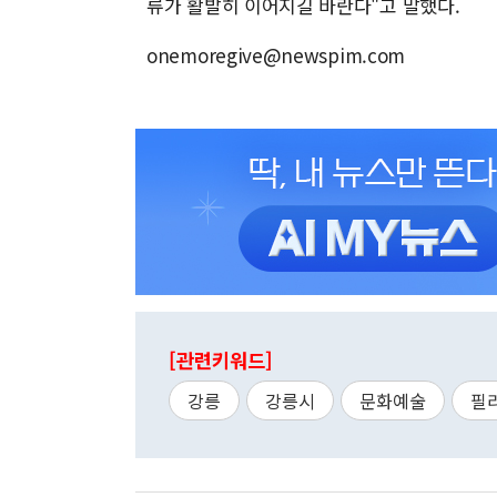
류가 활발히 이어지길 바란다"고 말했다.
onemoregive@newspim.com
[관련키워드]
강릉
강릉시
문화예술
필