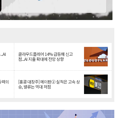
Mute
.AI
클라우드플레어 14% 급등해 신고
점...AI 지출 확대에 전망 상향
 동력의
[홍콩 대장주] 메이퇀② 실적은 고속 상
승, 밸류는 역대 저점