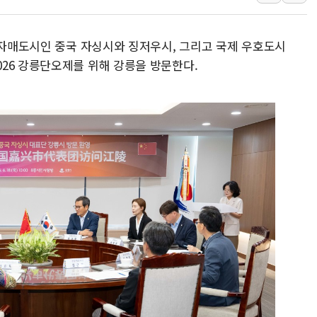
동해중부 전 해상 풍랑주의보…
연일 폭염에 온열질환 사망 
 자매도시인 중국 자싱시와 징저우시, 그리고 국제 우호도시
中 전방위 아파트 부양, 수도
26 강릉단오제를 위해 강릉을 방문한다.
인제 용대리 계곡서 수위 상
동해시, 11~14일 '별똥별
강원 중·남부 동해안 시간당