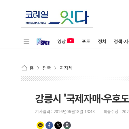
영상
포토
정치
정책·서
홈
전국
지자체
강릉시 '국제자매·우호도
기사입력 :
2026년06월18일 13:43
최종수정 :
20