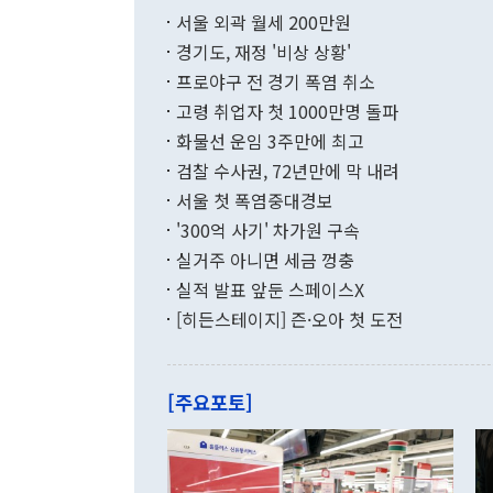
부 장관 권한
1000만달러
서울 외곽 월세 200만원
발전 구상'을
이에 따라 올
적 갈등 해결
경기도, 재정 '비상 상황'
했다. 경상수
결과 혐오의 
9000만달러
프로야구 전 경기 폭염 취소
년간의 CVI
지 기준 상품
고령 취업자 첫 1000만명 돌파
무너졌다고도 
며 월간 기준
현실을 바꾸는
달러로 38.
화물선 운임 3주만에 최고
를 평화 체제
196.9% 급
검찰 수사권, 72년만에 막 내려
함께 4자 대
수출은 160
지만 이 대통
서울 첫 폭염중대경보
(18.6%) 
화공존 정책이
했다. 통관 기
'300억 사기' 차가원 구속
다"고 지적했
(16.4%)
투리가 잡혀 
실거주 아니면 세금 껑충
월(-10억9
쁜 상황이 초
증가와 유류할
실적 발표 앞둔 스페이스X
9·19 군사
기록했지만 
[히든스테이지] 즌·오아 첫 도전
"우리의 선의
로 전환됐다.
으로 약간의 의문
를 기록해 전
관은 업무보고
는 배당수입
주의에 근거한
줄면서 25억
[주요포토]
라며 "여러분
억1000만달
이 9월 러시
였던 올해 3
며 "정부 차
인의 해외투자
은 "그것은 
각각 증가했다
잘랐다. 정 