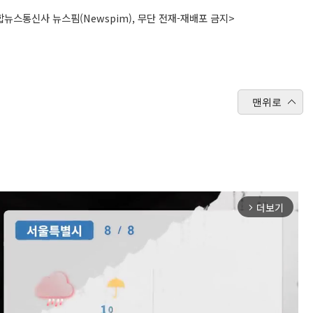
뉴스통신사 뉴스핌(Newspim), 무단 전재-재배포 금지>
맨위로
더보기
arrow_forward_ios