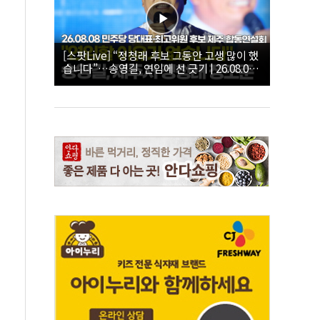
[스팟Live] “정청래 후보 그동안 고생 많이 했
습니다”…송영길, 연임에 선 긋기 | 26.08.08
더불어민주당 당대표·최고위원 후보 제주 합
동연설회