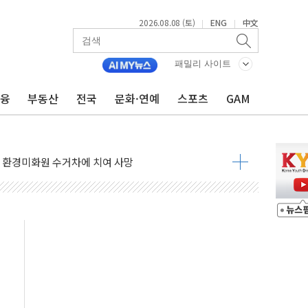
2026.08.08 (토)
ENG
中文
|
|
표...김민석 45.09% 정청래 43.27% 송영길 11.63%
표...김민석 52.64% 정청래 39.89% 송영길 7.47%
패밀리 사이트
0~8.14)
금융
부동산
전국
문화·연예
스포츠
GAM
…공습 한계·탄약 부족 현실화
50㎜ 폭우…강원 동해안 강한 비 이어져
 환경미화원 수거차에 치여 사망
동…60대 남성 2명 숨져
보는 일 없게"…'결혼 페널티' 22개 과제 손본다
터보트 전복…1명 사망·1명 실종
의 날 참석..."국제적 시민 연대로 목소리 내야"
 실종 60대 나흘만에 숨진 채 발견
 살해 10대 아들 체포
' 받아친 정청래…제주 연설서 신경전 고조
지시…與 "적극 환영"·野 "졸속 국정"