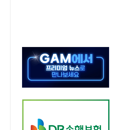
10일까지 최대 3.5m 높은 물결
23명…정부, 비상대응기구 가동
 베이징도 부동산 규제 철폐
승으로 피서객 7명 고립…전원 구조
 멍' 운영…페르세우스 유성우 관측
 50mm 이상 폭우…호우경보 발효