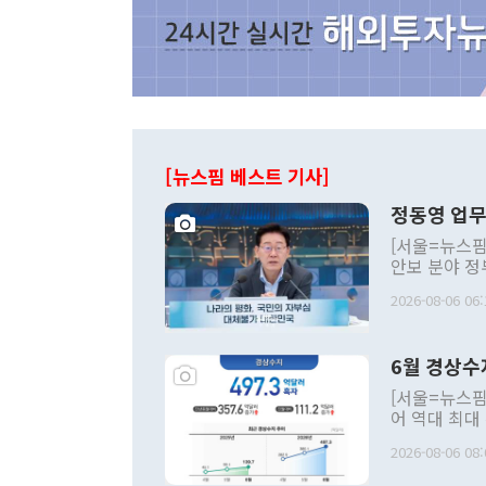
[뉴스핌 베스트 기사]
정동영 업무
[서울=뉴스핌
안보 분야 정
평화공존 발전
2026-08-06 06:
발언 중에는 
언한 것이 있
령은 공개적으
6월 경상수
주의적 희망에
관의 대북 정
[서울=뉴스핌
관 부처 장관
어 역대 최대
관의 무리한 
출 호조로 월
다. [정동영 통일부 장관이 지난달 23일 오후 서울 종로구 정부서울청사에
2026-08-06 08:
료=한국은행] 한국은행이 6일 발표한 '2026년 6월 국제수지(잠정)'에
서 취임 1주년 
면 지난 6월