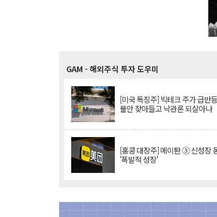
GAM
- 해외주식 투자 도우미
[미국 특징주] 빅테크 주가 급반등..
불안 잦아들고 낙관론 되살아나
[홍콩 대장주] 메이퇀 ③ 신성장
'폭발적 성장'