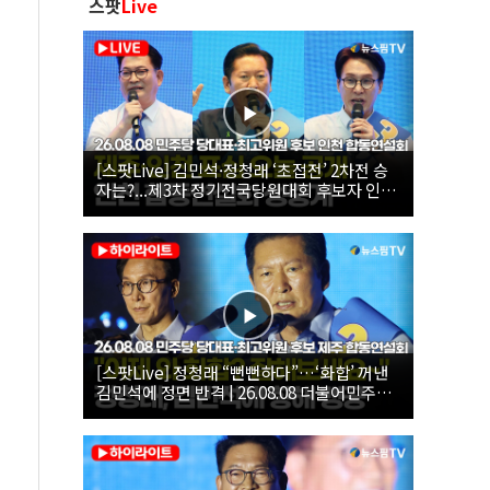
스팟
Live
[스팟Live] 김민석·정청래 ‘초접전’ 2차전 승
자는?...제3차 정기전국당원대회 후보자 인천
합동연설회 생중계 | 26.08.08
[스팟Live] 정청래 “뻔뻔하다”…‘화합’ 꺼낸
김민석에 정면 반격 | 26.08.08 더불어민주당
당대표·최고위원 후보 제주 합동연설회