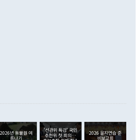
 넘어선 주장 정 장관은 이날 업무보고에서 '한반도 평화공존
)에 이어 두 달 연속 월간 기준 역대 최대 기록을 갈아치웠다.
 설명하면서 이재명 정부 2년차 핵심 과제로 상호 존중·평화
해 상반기 누적 경상수지 흑자는 1910억1000만달러를 기록
·핵 없는 한반도 등 3대 기본 방향을 제시했다. 정 장관은 "대
지 흑자를 견인한 것은 상품수지다. 6월 상품수지는 478억
언어는 멈춰야 한다"면서 주적 용어 대체를 주장했다. 지난 25
 흑자를 기록하며 전월에 이어 역대 최대를 다시 썼다. 국제수
D(완전하고 검증가능하며 되돌릴 수 없는 비핵화) 구도는 이미
수출은 1123억7000만달러로 전년 동월 대비 84.5% 증가하
했다. 또 "현 시점에서 흘러간 선(先)비핵화만 되뇌는 것은
 처음으로 1000억달러를 넘어섰다. 상품수입은 644억8000만
 데 힘이 되지 않는다"고 주장했다. 정 장관은 또 "정전 체제
6% 늘었다. 통관 기준으로는 반도체 수출이 전년 동월 대비
로 바꾸는 논의에 착수하겠다"면서 "북·미 정상회담 견인과
증했고 컴퓨터·주변기기(SSD)는 282.7% 증가했다. IT 품목
화의 동력을 확보하기 위해 최선을 다할 것"이라고 말했다. 하
.4% 늘었으며 비IT 품목도 ▲석유제품(47.5%) ▲화공품
령은 정 장관의 구상에 대부분 제동을 걸었다. 이 대통령은 "평
▲철강제품(17.9%) ▲승용차(6.1%) 등을 중심으로 18.6% 증가
 정치적으로 악용되는 측면이 있다"며 "많이 조심하셔야 한
준 수입은 ▲원자재(30.5%) ▲자본재(35.3%) ▲소비재
다. 북한을 다른 이름으로 불러야 한다는 주장에는 "표현에 꼬
가 모두 늘었다. 서비스수지는 12억9000만달러 적자를 기록해 전
정쟁으로 휘몰아 들어가면 원래 하고자 했던 데에서 오히려 나
000만달러)보다 적자 폭이 확대됐다. 여행수지는 외국인 입국자
래될 수 있다"고 경고했다. 이 대통령은 남북 신뢰 구축을 위해
증료 인상 등에 따른 출국자 감소로 4억4000만달러 흑자를
합의를 선제적으로 복원해야 한다는 정 장관의 주장에 대해서도
지식재산권사용료수지는 전월 흑자에서 4억4000만달러 적자
대로 하는 게 과연 한반도의 평화와 안정에 플러스냐, 결론적
 본원소득수지는 배당소득을 중심으로 32억7000만달러 흑자
이 들 때도 있다"며 부정적으로 반응했다. 조현 외교부 장
월(21억7000만달러)보다 흑자 폭이 확대됐다. 배당소득수지
 사후 브리핑에서 정 장관이 언급한 '4자 회담'에 대해 "이상
이 늘어난 데다 전월 분기배당에 따른 기저효과로 배당지급이
 어떤 희망이라 하더라도 그건 아직 조율되지 않은 방법"이
6000만달러 흑자를 나타냈다. 금융계정 순자산은 6월 중 467
들께서 디스카운트해 주시면 좋겠다"고 선을 그었다. 정 장관
러 증가해 월간 기준 역대 최대 증가 폭을 기록했다. 종전 최대
아 블라디보스토크에서 열리는 '동방경제포럼(EEF)'을 언급하
월(369억9000만달러)을 넘어선 것이다. 직접투자에서는 내국
원에서 (참석을) 검토하고 있다"고 발언한 데 대해서도 조 장관
가 80억1000만달러, 외국인의 국내투자가 46억3000만달러
'선관위 특검' 국민
외교부의 몫"이라며 "아직 거기까지 진도가 나가지 않았다"고
2026년 동물원 여
2026 을지연습 준
. 증권투자에서는 외국인의 국내 주식 매도세가 이어졌다. 외
추천위 첫 회의…
름나기
비보고회
장관이 이날 소개한 대북 구상과 설명은 정부 내 조율을 거치지