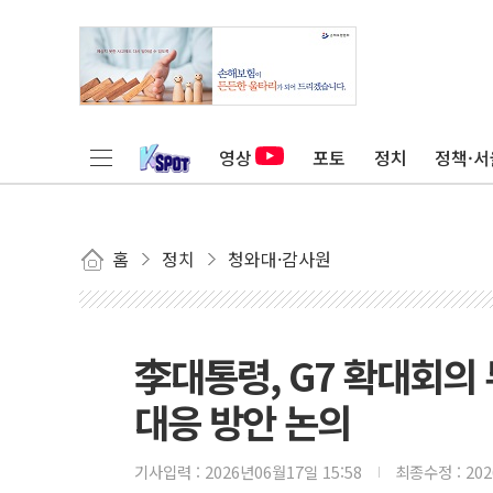
영상
포토
정치
정책·서
홈
정치
청와대·감사원
李대통령, G7 확대회의
대응 방안 논의
기사입력 :
2026년06월17일 15:58
최종수정 :
20