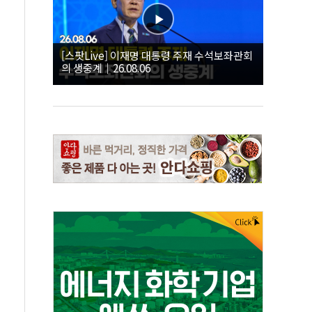
[스팟Live] 이재명 대통령 주재 수석보좌관회
의 생중계｜26.08.06