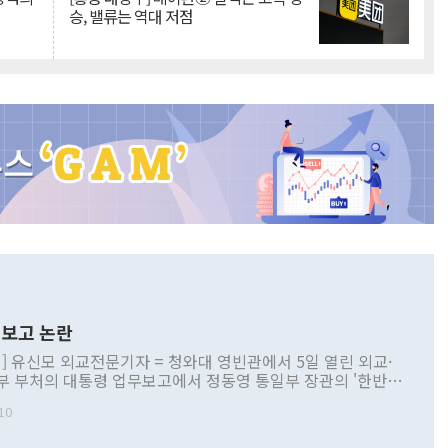
승, 밸류는 역대 저점
보고 논란
] 유신모 외교전문기자 = 청와대 영빈관에서 5일 열린 외교·
부 부처의 대통령 업무보고에서 정동영 통일부 장관의 '한반도
 구상'과 업무보고 발언이 논란을 빚고 있다. 이날 정 장관의
10
정부 내 조율을 거치지 않은 사안을 정책으로 추진하겠다고 공
는가 하면 사실 관계에 맞지 않은 설명도 있었다. 이재명 대통