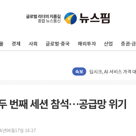
울
경제
사회
글로벌·중국
해외투자
산업
증권·
서울 아파트값 0.26%
효성중공업, 덴마크에 초고
딥시크, AI 서비스 가격 
CJ프레시웨이, 2분기 영
속보
초박빙 경선에 친명계 '추가
구리시 입주업종 확대…'
KCC, 실적은 주춤했지만
 두 번째 세션 참석…공급망 위기
정점식 "사관학교 통합 정
장동혁 "李대통령 재판 
日, 아키타에 일본 최대 
26년06월17일 16:27
[종합] 李대통령 "취약계