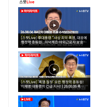
스팟
Live
[스팟Live] 李대통령 "사상 최악 폭염, 대응에
행정력 총동원...취약계층·야외근로자 보호에
힘써야"｜26.08.06 제42차 대통령 주재 수석
보좌관회의
[스팟Live] '폭염 절정' 모든 행정력 총동원!
이재명 대통령의 긴급 지시! | 26.08.06 폭염•
가뭄 대처상황 점검회의