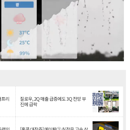
Mute
·아프리
질로우, 2Q 매출 급증에도 3Q 전망 부
진에 급락
 동력의
[홍콩 대장주] 메이퇀② 실적은 고속 상