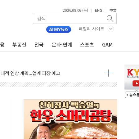
2026.08.06 (목)
ENG
中文
|
|
패밀리 사이트
금융
부동산
전국
문화·연예
스포츠
GAM
↑…상승폭 커졌지만 고가주택 밀집된 강남·서초 둔화
압변압기 첫 공급...국가 전력망에 첫 입성
대대적 인상 계획...업계 파장 예고
업익 14.2% 감소…"온라인 사업으로 성장"
 투표' 요구...친청계 응집력 '희석' 전략 통할까
현대 테라타워 구리갈매' 공급
…'매출 절반' 실리콘 반등에 하반기 기대
치 프레임에 졸속 추진…'잼데믹' 안보까지 몰고 와"
재개해야 여론조사 51.9%…그것이 국민의 뜻"
규모의 AI 데이터센터 건설 추진
층 안부에 AI 활용…이주노동자 폭염 방치, 국격 훼손"