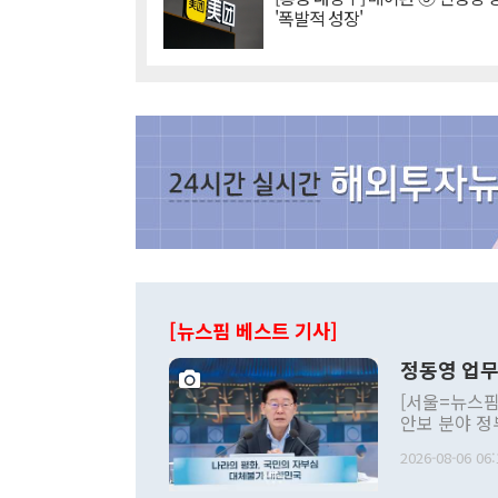
'폭발적 성장'
[뉴스핌 베스트 기사]
정동영 업무
[서울=뉴스핌
안보 분야 정
평화공존 발전
2026-08-06 06:
발언 중에는 
언한 것이 있