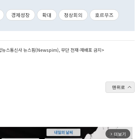
경제성장
확대
정상회의
호르무즈
뉴스통신사 뉴스핌(Newspim), 무단 전재-재배포 금지>
맨위로
더보기
arrow_forward_ios