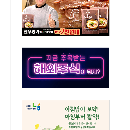
 수시 통화…독립성 논란 재점화
 절정…주말 주춤 후 다시 불볕더위
 AIDC 수익성 기대"
하는 정책은 무용…성역 없는 국정 개선 집행"
와 농촌 창업기업 15곳 키운다
년 전략적 제휴…HBM 특허 분쟁 종결
 도구 아닌 동료"…현업 중심 AX 가속
가는 청년들…실제 수요에 맞게 정책 정비"
中 미국 신장 제재에 '강경 맞 보복' 대미 드론 수출 통제· 기업 제재