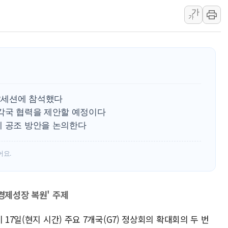
가
트럼프, 워시 연준의장과
가
'40도 극한 폭염' 내일
[컨콜] LG유플러스, "파주
李대통령 "국민 체감 못 
현대백화점그룹, 농식품부
삼성전자, 넷리스트와 5
 2세션에 참석했다
한국앤컴퍼니그룹, "AI는
 각국 협력을 제안할 예정이다
李대통령 "취약계층 돼 
제 공조 방안을 논의한다
어요.
 경제성장 복원' 주제
 17일(현지 시간) 주요 7개국(G7) 정상회의 확대회의 두 번