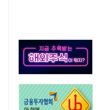
드 '타임아웃' 런던 품평회 개최
업 팁스 정책 지정형' 과제 선정
 1000만 명 돌파
R 멤버십쇼핑에 K-뷰티 공급
어 창녕공장 LED 조명 에너지 효율화 사업' 공급계약
비용 절감 정책 확대
체인 특성화 대학 지원사업 수행기업 선정
크레온 신규 고객 대상 이벤트 실시
종목 레버리지 ETF' 관련 피고발
 롯데백화점 '복합 랜드마크'로 재조성