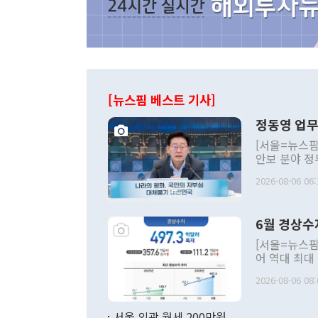
[뉴스핌 베스트 기사]
정동영 업무
[서울=뉴스핌
안보 분야 정
평화공존 발전
2026-08-06 06:
발언 중에는 
언한 것이 있
령은 공개적으
6월 경상수
주의적 희망에
관의 대북 정
[서울=뉴스핌
관 부처 장관
어 역대 최대
관의 무리한 
출 호조로 월
다. [정동영 통일부 장관이 지난달 23일 오후 서울 종로구 정부서울청사에
2026-08-06 08:
료=한국은행] 한국은행이 6일 발표한 '2026년 6월 국제수지(잠정)'에
서 취임 1주년 
면 지난 6월
부 장관 권한
1000만달러
서울 외곽 월세 200만원