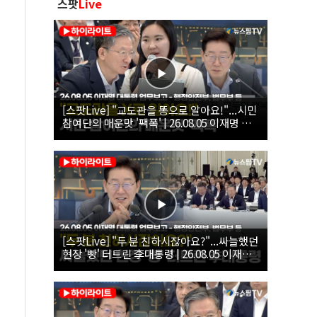
스팟
Live
[스팟Live] "교도관을 똥으로 알아요!"...시민
참여단의 매운맛 '팩폭' | 26.08.05 이재명 대
통령 업무보고 - 행정안전부, 법무부, 국무조
정실, 법제처, 인사혁신처
[스팟Live] "두 분 친하시잖아요?"...싸늘했던
현장 '빵' 터트린 李대통령 | 26.08.05 이재명
대통령 업무보고 - 행정안전부, 법무부 등