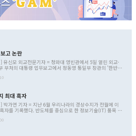
보고 논란
] 유신모 외교전문기자 = 청와대 영빈관에서 5일 열린 외교·
부 부처의 대통령 업무보고에서 정동영 통일부 장관의 '한반도
 구상'과 업무보고 발언이 논란을 빚고 있다. 이날 정 장관의
10
정부 내 조율을 거치지 않은 사안을 정책으로 추진하겠다고 공
는가 하면 사실 관계에 맞지 않은 설명도 있었다. 이재명 대통
로 신중을 기해 달라고 경고했고, 조현 외교부 장관은 '이상
지 최대 흑자
 근거한 비현실적 구상'이라는 비판을 내놨다. 그동안 정 장
책 관련 발언이 물의를 빚은 적은 여러 번 있지만 대통령과 유
] 박가연 기자 = 지난 6월 우리나라의 경상수지가 전월에 이
이 공개적으로 부정적 입장을 표명한 것은 이례적이다. 정 장
 흑자를 기록했다. 반도체를 중심으로 한 정보기술(IT) 품목 수
대북 접근법과 월권을 제어해야 한다는 목소리도 높아지고 있
간 상품수출이 처음으로 1000억달러를 넘어선 영향이다. [자
00
 따르
기자간담회를 하고 있다. [사진=통일부] 2026.07.23 ◆통일
 경상수지는 497억3000만달러 흑자로 집계됐다. 전월(386억
 넘어선 주장 정 장관은 이날 업무보고에서 '한반도 평화공존
)에 이어 두 달 연속 월간 기준 역대 최대 기록을 갈아치웠다.