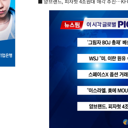
■ 얌브랜드, 피자헛 4조원대 매각 추진…KF