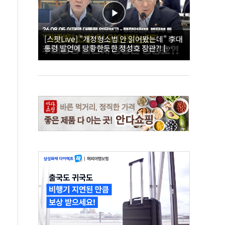
[스팟Live] "개정형소법 안 읽어봤는데" 李대
통령 발언에 당황한듯한 정성호 장관?! |
26.08.05 이재명 대통령 업무보고 - 행정안전
부, 법무부 등