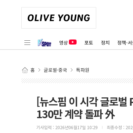
영상
포토
정치
정책·서
홈
글로벌·중국
특파원
[뉴스핌 이 시각 글로벌 
130만 계약 돌파 外
기사입력 :
2026년06월17일 10:29
최종수정 :
20