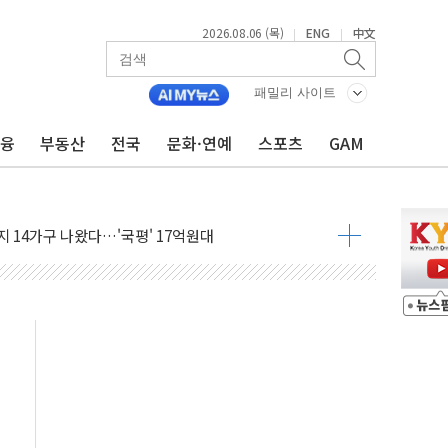
2026.08.06 (목)
ENG
中文
|
|
패밀리 사이트
금융
부동산
전국
문화·연예
스포츠
GAM
유로모니터 선정 '한국 1위 더마 브랜드'
사·카페 점주 '흉기 위협' 시비에 경찰 조사
14가구 나왔다…'국평' 17억원대
못미쳐... 시간외 거래에서 8% 하락
현장 위험 예측…안전관리 체계 전면 개편
출석…"특검 위법에 단호히 대처할 것"
 1억 기부
부산 동구' 낙점…북항 1단계 재개발 부지에 짓는다
 공공기관과 KRNA 계약
…상장사 시총 84.6% 참여