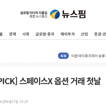
울
경제
사회
글로벌·중국
해외투자
산업
증권·
아모레퍼시픽 에스트라, 
폭염이 부른 갈등…배달기
이문아이파크자이 보류지 
속보
샌디스크 매출 전망 기대 
DL이앤씨, AI로 건설
원희룡, 종합특검 2차 
PICK] 스페이스X 옵션 거래 첫날
스타벅스, 장애인 치료비
해수부, 신청사 부지 '
디엑스앤브이엑스, 남미
26년06월17일 10:29
밸류업 공시 747곳 돌파