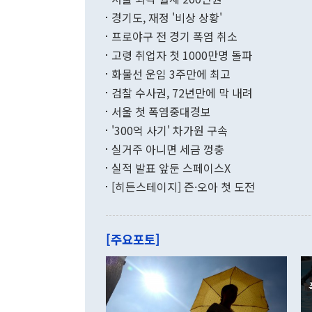
발전 구상'을
이에 따라 올
적 갈등 해결
경기도, 재정 '비상 상황'
했다. 경상수
결과 혐오의 
9000만달러
프로야구 전 경기 폭염 취소
년간의 CVI
지 기준 상품
고령 취업자 첫 1000만명 돌파
무너졌다고도 
며 월간 기준
현실을 바꾸는
달러로 38.
화물선 운임 3주만에 최고
를 평화 체제
196.9% 급
검찰 수사권, 72년만에 막 내려
함께 4자 대
수출은 160
지만 이 대통
서울 첫 폭염중대경보
(18.6%) 
화공존 정책이
했다. 통관 기
'300억 사기' 차가원 구속
다"고 지적했
(16.4%)
투리가 잡혀 
실거주 아니면 세금 껑충
월(-10억9
쁜 상황이 초
증가와 유류할
실적 발표 앞둔 스페이스X
9·19 군사
기록했지만 
[히든스테이지] 즌·오아 첫 도전
"우리의 선의
로 전환됐다.
으로 약간의 
를 기록해 전
관은 업무보고
는 배당수입
주의에 근거한
줄면서 25억
[주요포토]
라며 "여러분
억1000만달
이 9월 러시
였던 올해 3
며 "정부 차
인의 해외투자
은 "그것은 
각각 증가했다
잘랐다. 정 
국인의 국내 
않았다는 점에
감소하며 전월