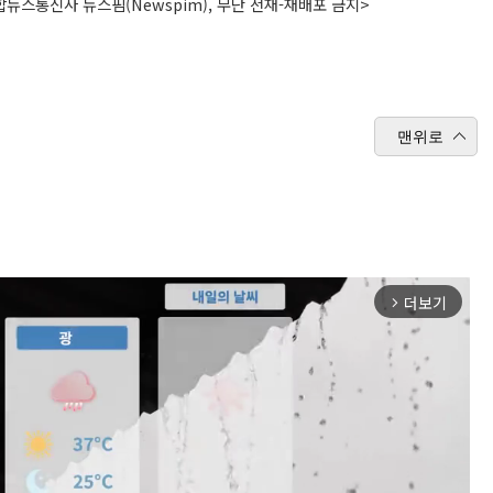
뉴스통신사 뉴스핌(Newspim), 무단 전재-재배포 금지>
맨위로
더보기
arrow_forward_ios