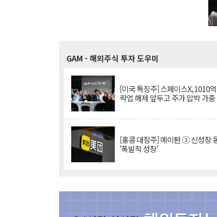
GAM
- 해외주식 투자 도우미
[미국 특징주] 스페이스X, 1010
락업 해제 앞두고 주가 압박 가중
[홍콩 대장주] 메이퇀 ③ 신성장
'폭발적 성장'