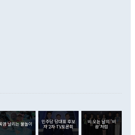
 설명하면서 이재명 정부 2년차 핵심 과제로 상호 존중·평화
해 상반기 누적 경상수지 흑자는 1910억1000만달러를 기록
·핵 없는 한반도 등 3대 기본 방향을 제시했다. 정 장관은 "대
지 흑자를 견인한 것은 상품수지다. 6월 상품수지는 478억
언어는 멈춰야 한다"면서 주적 용어 대체를 주장했다. 지난 25
 흑자를 기록하며 전월에 이어 역대 최대를 다시 썼다. 국제수
D(완전하고 검증가능하며 되돌릴 수 없는 비핵화) 구도는 이미
수출은 1123억7000만달러로 전년 동월 대비 84.5% 증가하
했다. 또 "현 시점에서 흘러간 선(先)비핵화만 되뇌는 것은
 처음으로 1000억달러를 넘어섰다. 상품수입은 644억8000만
 데 힘이 되지 않는다"고 주장했다. 정 장관은 또 "정전 체제
6% 늘었다. 통관 기준으로는 반도체 수출이 전년 동월 대비
로 바꾸는 논의에 착수하겠다"면서 "북·미 정상회담 견인과
증했고 컴퓨터·주변기기(SSD)는 282.7% 증가했다. IT 품목
화의 동력을 확보하기 위해 최선을 다할 것"이라고 말했다. 하
.4% 늘었으며 비IT 품목도 ▲석유제품(47.5%) ▲화공품
령은 정 장관의 구상에 대부분 제동을 걸었다. 이 대통령은 "평
▲철강제품(17.9%) ▲승용차(6.1%) 등을 중심으로 18.6% 증가
 정치적으로 악용되는 측면이 있다"며 "많이 조심하셔야 한
준 수입은 ▲원자재(30.5%) ▲자본재(35.3%) ▲소비재
다. 북한을 다른 이름으로 불러야 한다는 주장에는 "표현에 꼬
가 모두 늘었다. 서비스수지는 12억9000만달러 적자를 기록해 전
정쟁으로 휘몰아 들어가면 원래 하고자 했던 데에서 오히려 나
000만달러)보다 적자 폭이 확대됐다. 여행수지는 외국인 입국자
래될 수 있다"고 경고했다. 이 대통령은 남북 신뢰 구축을 위해
증료 인상 등에 따른 출국자 감소로 4억4000만달러 흑자를
합의를 선제적으로 복원해야 한다는 정 장관의 주장에 대해서도
지식재산권사용료수지는 전월 흑자에서 4억4000만달러 적자
대로 하는 게 과연 한반도의 평화와 안정에 플러스냐, 결론적
 본원소득수지는 배당소득을 중심으로 32억7000만달러 흑자
의문이 들 때도 있다"며 부정적으로 반응했다. 조현 외교부 장
월(21억7000만달러)보다 흑자 폭이 확대됐다. 배당소득수지
 사후 브리핑에서 정 장관이 언급한 '4자 회담'에 대해 "이상
이 늘어난 데다 전월 분기배당에 따른 기저효과로 배당지급이
 어떤 희망이라 하더라도 그건 아직 조율되지 않은 방법"이
6000만달러 흑자를 나타냈다. 금융계정 순자산은 6월 중 467
들께서 디스카운트해 주시면 좋겠다"고 선을 그었다. 정 장관
러 증가해 월간 기준 역대 최대 증가 폭을 기록했다. 종전 최대
아 블라디보스토크에서 열리는 '동방경제포럼(EEF)'을 언급하
월(369억9000만달러)을 넘어선 것이다. 직접투자에서는 내국
원에서 (참석을) 검토하고 있다"고 발언한 데 대해서도 조 장관
가 80억1000만달러, 외국인의 국내투자가 46억3000만달러
외교부의 몫"이라며 "아직 거기까지 진도가 나가지 않았다"고
민주당 당대표 후보
비 오는 날의 '비
. 증권투자에서는 외국인의 국내 주식 매도세가 이어졌다. 외
폭염 날리는 물놀이
자 2차 TV토론회
광'처럼
장관이 이날 소개한 대북 구상과 설명은 정부 내 조율을 거치지
주식 투자는 차익실현 매도 등의 영향으로 316억1000만달러
서 문제가 있다. 특히 주적 표현 대체와 국호 사용, 9·19 군
(-310억5000만달러)에 이어 역대 최대 순매도 기록을 다시