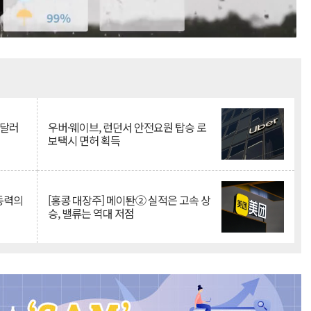
Mute
억달러
우버·웨이브, 런던서 안전요원 탑승 로
보택시 면허 획득
 동력의
[홍콩 대장주] 메이퇀② 실적은 고속 상
승, 밸류는 역대 저점