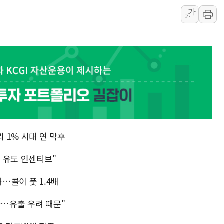
가
TBH글로벌, 신규 브랜
가
피알지에스앤텍, '스케일
토스증권, 누적 가입자 수
바이오포트, 필리핀 S&
파인테크닉스, '넥센타이
신한투자증권, 고객 투자
라온시큐어, 정부 블록
대신증권, 네이버웹툰과 
이억원 금융위원장 '단일
리 1% 시대 연 막후
이지스자산운용, 옛 분당
행 유도 인센티브"
…콜이 풋 1.4배
짜…유출 우려 때문"