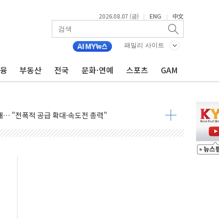
2026.08.07 (금)
ENG
中文
|
|
패밀리 사이트
금융
부동산
전국
문화·연예
스포츠
GAM
항시 '시끌'
름…수도권 집중 완화 전환점"
주재… "전폭적 공급 확대·속도전 총력"
…美 태양광주 급등
도 놀랍지 않아"
태양광 착공…여의도 1.6배 규모
...금융주 낙폭 커
정책 아냐" 해명
~9일 최대 100mm 호우
결… 수니파 국가들의 새 안보 협력 구도