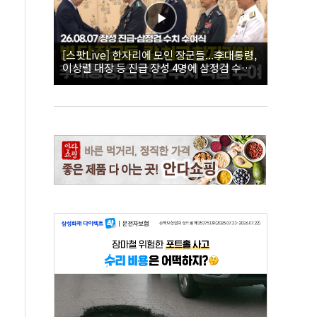
[스팟Live] 한자리에 모인 장군들...李대통령,
이상렬 대장 등 진급 장성 4명에 삼정검 수치
직접 수여｜26.08.07 장성 진급·삼정검 수치
수여식