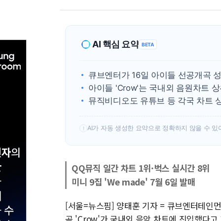
AI 핵심 요약
BETA
큐브엔터가 16일 아이들 선공개곡 
아이들 'Crow'는 국내외 음원차트 
뮤직비디오도 유튜브 등 각국 차트 
AI가 자동 생성한 요약으로 정확하지 않을 수 있
!
QQ뮤직 일간 차트 1위·벅스 실시간 8위
미니 9집 'We made' 7월 6일 발매
[서울=뉴스핌] 양태훈 기자 = 큐브엔터테인먼트
곡 'Crow'가 국내외 음악 차트에 진입했다고 