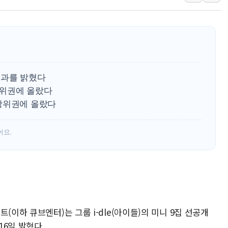
신길동 신축도 3.3㎡당 7250만원…써밋 클라
용산공원·그린벨트로 또 충돌…반복되는 국토부
[AI 부동산 투데이] 특공 전략도 '극과 극'…
[코인시황] 비트코인 6만4000달러대 횡보…고
[베트남 증시] 유동성 부진 지속, 강보합 마감
성과를 밝혔다
'찜통더위'에 전력수요 역대 최고치 경신…한낮 
상위권에 올랐다
상위권에 올랐다
후티 반군, 예멘 정부군과 사우디 동시 공격…
42.5도 역대급 폭염…동물들도 특별식으로 여
어요.
경찰, 9월부터 '가족 사건' 못 맡는다…상피제
(이하 큐브엔터)는 그룹 i-dle(아이들)의 미니 9집 선공개
16일 밝혔다.