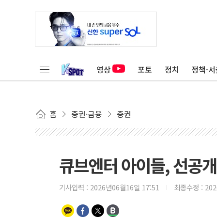
영상
포토
정치
정책·서
홈
증권·금융
증권
큐브엔터 아이들, 선공개곡
기사입력 :
2026년06월16일 17:51
최종수정 :
20