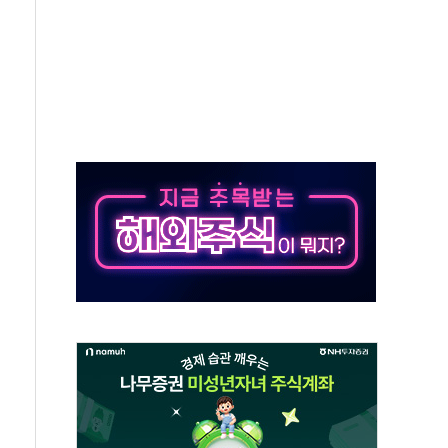
비온 59㎡ 18억원대
-서울시 '정책 엇박자'
생애최초만 경쟁 치열
래·ETF 매수에도 고유가·금리·입법 지연 '삼중 부담'
...석유·가스주 올랐지만 빈그룹이 상쇄
총수요 104.3GW 기록
 위기 고조되는 또 다른 중동 화약고
름나기 [뉴스핌 줌인]
 실시