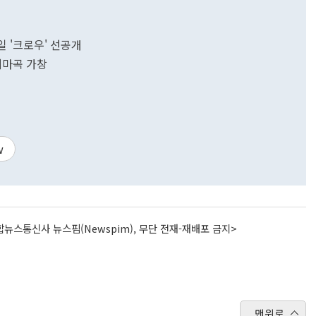
일 '크로우' 선공개
 테마곡 가창
w
뉴스통신사 뉴스핌(Newspim), 무단 전재-재배포 금지>
맨위로