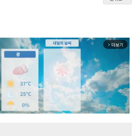
더보기
arrow_forward_ios
Mute