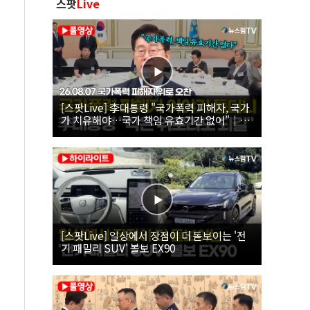
스팟
Live
[스팟Live] 李대통령 "국가폭력 피해자, 국가
가 치유해야…국가 책임 유효기간 없어"｜
26.08.07 국가폭력 피해자 위로 오찬
[스팟Live] 일상에서 장점이 더 돋보이는 '전
기 패밀리 SUV' 볼보 EX90