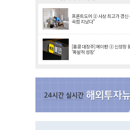
프론트도어 ② 사상 최고가 경신
곡점 지났다"
[홍콩 대장주] 메이퇀 ③ 신성장
'폭발적 성장'