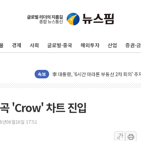
울
경제
사회
글로벌·중국
해외투자
산업
증권·
특정 정치인 측근 포항시 정책특보 내정설...포
李 "해남 태양광, 대한민국 다음 100년 밑거
李 대통령, '6시간 마라톤 부동산 2차 회의' 
트럼프, 中 겨냥 폴리실리콘 관세 15% 부과
속보
[사진] 빈살만과 에르도안의 만남
이란와이어 "이란 최고지도자 위독…곧 사망해
남동발전, 해남군에 국내 최대 규모 400MW 
 'Crow' 차트 진입
[인도증시] 중동 불안 속 유가 상승에 소폭 하락
황희 '폐버스 청년주택' SNS 글 역풍에 "정부
26년06월16일 17:51
폭염 누그러지고 가뭄 숙지나...경북동해안권 8
가
가
사우디·튀르키예·파키스탄, '공동방위협정' 체