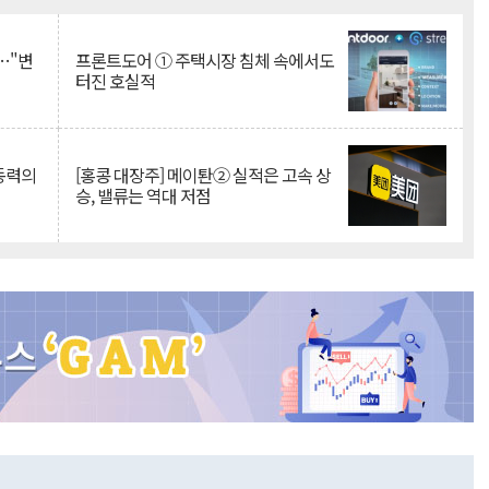
…"변
프론트도어 ① 주택시장 침체 속에서도
터진 호실적
 동력의
[홍콩 대장주] 메이퇀② 실적은 고속 상
승, 밸류는 역대 저점