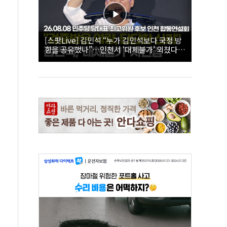
[스팟Live] 김민석 “누가 김민석보다 국정 방
향을 공유했나”…인천서 ‘대체불가’ 외쳤다 |
26.08.08 더불어민주당 당대표·최고위원 후
보 인천 합동연설회