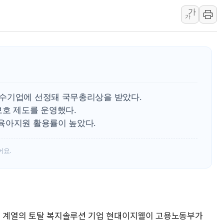
가
강릉·동해·삼척 시간당 최대 
가
폐기물 수거하다 참변…60대
서울 중랑구 주택가서 흉기 난
李대통령 "결혼 때문에 손해 
여수 오동도 인근 해상서 모
추미애, '위안부' 피해자 기림
우수기업에 선정돼 국무총리상을 받았다.
인천 선재도 갯벌서 해루질 중
보호 제도를 운영했다.
인천서 말다툼 중 어머니 흉기
육아지원 활용률이 높았다.
'화합' 꺼낸 김민석에 '뻔뻔
李대통령, ISA 개편 재검토 
어요.
룹 계열의 토탈 복지솔루션 기업 현대이지웰이 고용노동부가