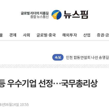
울
경제
사회
글로벌·중국
해외투자
산업
증권·
울진·영덕 '호우특보'-포항 '
[종합] 김민석, 정청래에 '0.86
인천 합동연설회 나선 송영길
속보
김민석, 2주차 제주·인천 경선서
인사하는 김민석 당대표 후보
[속보] 민주, 제주·인천 경선 결
등 우수기업 선정…국무총리상
[속보] 민주, 인천 경선 결과 발
[속보] 민주, 제주 경선 결과 발
이번주 국내 주요 금융일정(8.1
26년06월14일 10:55
美, 이란전 출구전략 만지작