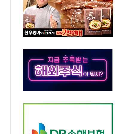
50㎜ 폭우…강원 동해안 강한 비 이어져
 환경미화원 수거차에 치여 사망
동…60대 남성 2명 숨져
보는 일 없게"…'결혼 페널티' 22개 과제 손본다
터보트 전복…1명 사망·1명 실종
의 날 참석..."국제적 시민 연대로 목소리 내야"
 실종 60대 나흘만에 숨진 채 발견
 살해 10대 아들 체포
' 받아친 정청래…제주 연설서 신경전 고조
지시…與 "적극 환영"·野 "졸속 국정"