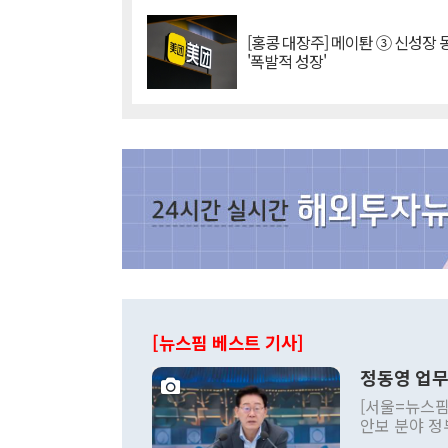
[홍콩 대장주] 메이퇀 ③ 신성장
'폭발적 성장'
[뉴스핌 베스트 기사]
정동영 업무
[서울=뉴스핌
안보 분야 정
평화공존 발전