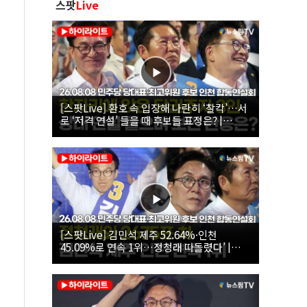
스팟
Live
[스팟Live] 환호 속 입장해 나란히 ‘찰칵’…서
로 ‘저격 연설’ 들을 때 후보들 표정은? |
26.08.08 더불어민주당 당대표·최고위원 후
보 인천 합동연설회
[스팟Live] 김민석 제주 52.64%·인천
45.09%로 연속 1위…정청래 따돌렸다’ |
26.08.08 더불어민주당 당대표·최고위원 후
보 인천 합동연설회