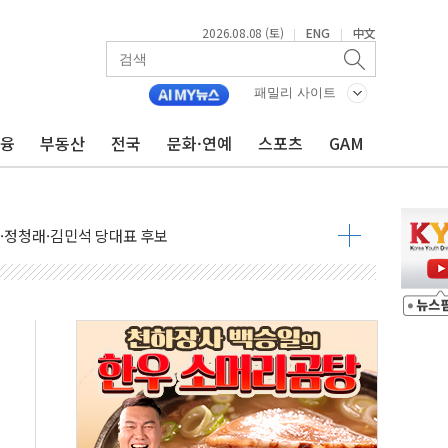
2026.08.08 (토)
ENG
中文
|
|
패밀리 사이트
금융
부동산
전국
문화·연예
스포츠
GAM
산사태 주의보'...경북도, 호우 피해·통제구간 없어
%p' 차 재역전 성공...金 45.42% vs 鄭 44.56%
·정청래·김민석 당대표 후보
 정청래에 승리...47.75% vs 42.08%
과 발표...김민석 47.75% 정청래 42.08%
표...김민석 45.09% 정청래 43.27% 송영길 11.63%
표...김민석 52.64% 정청래 39.89% 송영길 7.47%
0~8.14)
…공습 한계·탄약 부족 현실화