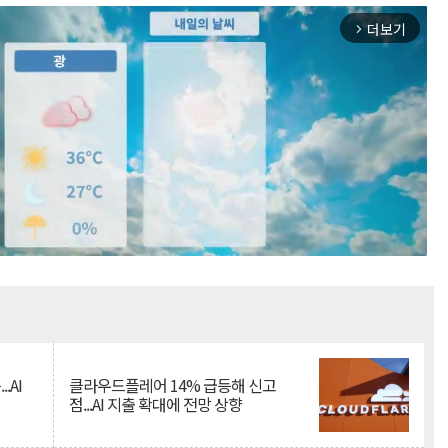
더보기
arrow_forward_ios
Mute
.AI
클라우드플레어 14% 급등해 신고
점...AI 지출 확대에 전망 상향