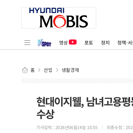
영상
포토
정치
정책·서
홈
산업
생활경제
현대이지웰, 남녀고용평
수상
기사입력 :
2026년06월14일 10:55
최종수정 :
20