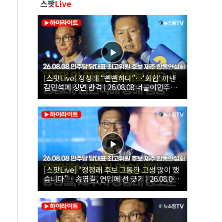
스팟
Live
[스팟Live] 정청래 “뻔뻔하다”…‘화합’ 꺼낸
김민석에 정면 반격 | 26.08.08 더불어민주당
당대표·최고위원 후보 제주 합동연설회
[스팟Live] “정청래 후보 그동안 고생 많이 했
습니다”…송영길, 연임에 선 긋기 | 26.08.08
더불어민주당 당대표·최고위원 후보 제주 합
동연설회