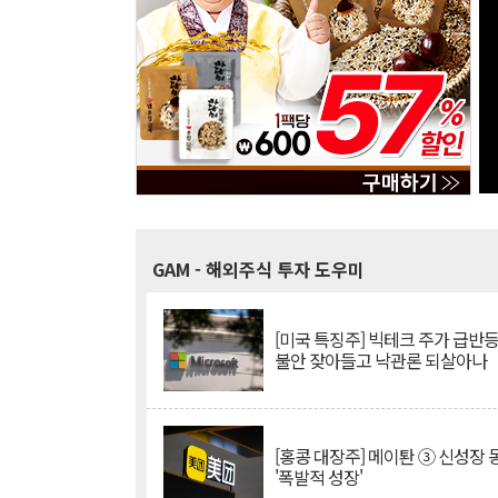
GAM
- 해외주식 투자 도우미
[미국 특징주] 빅테크 주가 급반등..
불안 잦아들고 낙관론 되살아나
[홍콩 대장주] 메이퇀 ③ 신성장
'폭발적 성장'