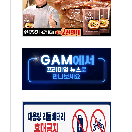
지대' 우려
타진
청래 '격차 확대'
최고치
 요구
낮아지며 상승… STOXX 600 지수는 나흘 연속 최고치
세