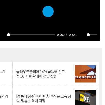
Play
00:00
00:00
Play
Mute
.AI
클라우드플레어 14% 급등해 신고
점...AI 지출 확대에 전망 상향
 동력의
[홍콩 대장주] 메이퇀② 실적은 고속 상
승, 밸류는 역대 저점