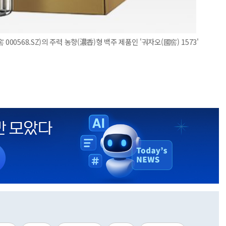
00568.SZ)의 주력 농향(濃香)형 백주 제품인 '궈자오(國窖) 1573'