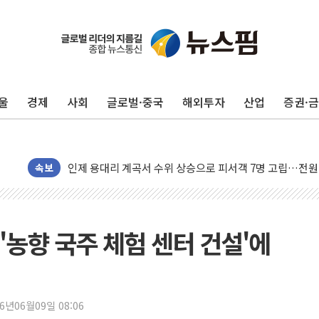
동해중부 전 해상 풍랑주의보…10일까지 최대 3.5m 높은
울
경제
사회
글로벌·중국
해외투자
산업
증권·
연일 폭염에 온열질환 사망 23명…정부, 비상대응기구 가
中 전방위 아파트 부양, 수도 베이징도 부동산 규제 철폐
인제 용대리 계곡서 수위 상승으로 피서객 7명 고립…전원
동해시, 11~14일 '별똥별 멍' 운영…페르세우스 유성우 
속보
강원 중·남부 동해안 시간당 50mm 이상 폭우…호우경보
청양 밭에서 일하던 90대 숨져…온열질환 여부 조사
폭염에 車 운전면허 기능시험 오전 집중 편성…체감온도 3
 '농향 국주 체험 센터 건설'에
李대통령, 'ISA·주가누르기 방지법' 전면 재검토 지시
'호우 특보' 경북 울진 시간당 20~30mm 강한 비...가뭄 
주말 무더위·열대야 지속…내륙 곳곳 소나기
26년06월09일 08:06
오세훈 "용산공원 주택 검토, 민주당 스스로 원칙 뒤집는 