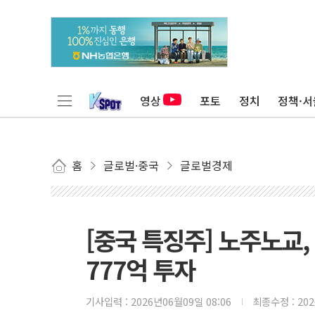
영상
포토
정치
정책·서
홈
글로벌·중국
글로벌경제
[중국 특징주] 노주노교,
777억 투자
기사입력 :
2026년06월09일 08:06
최종수정 :
20