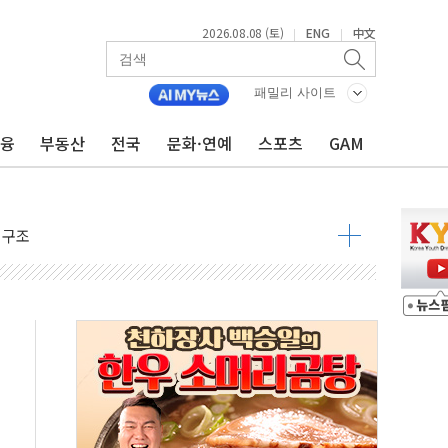
2026.08.08 (토)
ENG
中文
|
|
패밀리 사이트
 물결
금융
부동산
전국
문화·연예
스포츠
GAM
동
 구조
관측
 발효
8도 넘으면 중단
해소될 듯
것"