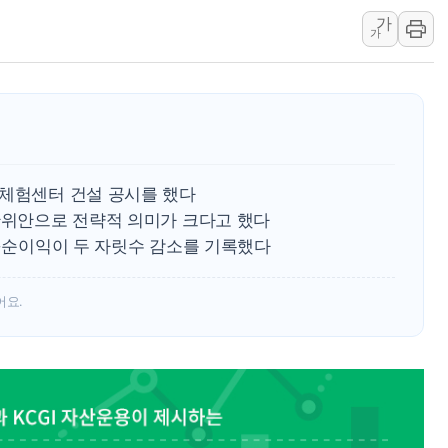
가
충북 주말 무더위 지속…청주·진천 35도, 곳곳 소나기
가
10월 보완수사권 폐지·공소청 출범…피해자들 '범죄 사각
한상협, 업계 개인정보 보안 새판 짠다…'자율규제단체' 
민주당, 오늘 제주·인천 경선 발표...김민석 '재역전' vs 정
뉴욕증시, 고용 쇼크에 금리 인상 우려 후퇴…S&P500 
트럼프, 쿡 연준 이사 해임 재추진…"26일까지 의혹 소명"
 체험센터 건설 공시를 했다
유럽증시, 美 고용 예상 밖 부진에 연준 금리 인상 가능성 
2만위안으로 전략적 의미가 크다고 했다
미 연준 매파 기세 꺾이나…고용 감소에 9월 동결 전망 우
출·순이익이 두 자릿수 감소를 기록했다
어요.