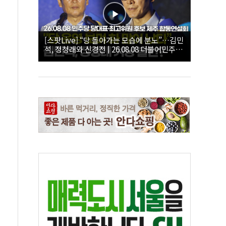
[스팟Live] “당 돌아가는 모습에 분노”…김민
석, 정청래와 신경전 | 26.08.08 더불어민주당
당대표·최고위원 후보 제주 합동연설회