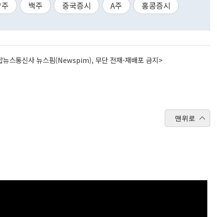
량주
백주
중국증시
A주
홍콩증시
뉴스통신사 뉴스핌(Newspim), 무단 전재-재배포 금지>
맨위로