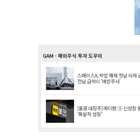
GAM
- 해외주식 투자 도우미
스페이스X, 락업 해제 첫날 되레 급
전날 급락이 '예방주사'
[홍콩 대장주] 메이퇀 ③ 신성장
'폭발적 성장'