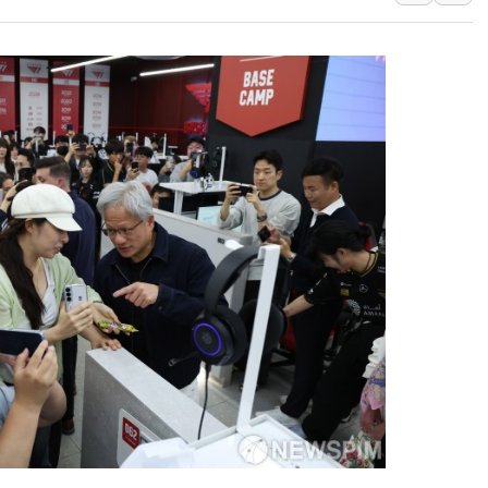
에어프레미아, 호치민
티엠씨, 220억원 
[특징주] 2차전지
디티앤씨알오, 고려
中企 졸업해도 세제혜
[특징주] 엘앤에프,
[글로벌 마켓 리포트