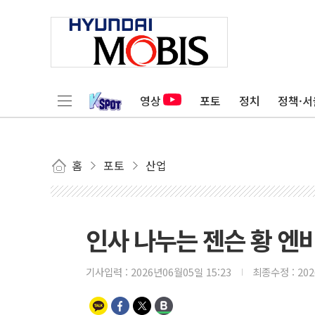
영상
포토
정치
정책·서
홈
포토
산업
인사 나누는 젠슨 황 엔
기사입력 :
2026년06월05일 15:23
최종수정 :
20