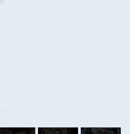
00
 따르
기자간담회를 하고 있다. [사진=통일부] 2026.07.23 ◆통일
 경상수지는 497억3000만달러 흑자로 집계됐다. 전월(386억
 넘어선 주장 정 장관은 이날 업무보고에서 '한반도 평화공존
)에 이어 두 달 연속 월간 기준 역대 최대 기록을 갈아치웠다.
 설명하면서 이재명 정부 2년차 핵심 과제로 상호 존중·평화
해 상반기 누적 경상수지 흑자는 1910억1000만달러를 기록
·핵 없는 한반도 등 3대 기본 방향을 제시했다. 정 장관은 "대
지 흑자를 견인한 것은 상품수지다. 6월 상품수지는 478억
언어는 멈춰야 한다"면서 주적 용어 대체를 주장했다. 지난 25
 흑자를 기록하며 전월에 이어 역대 최대를 다시 썼다. 국제수
D(완전하고 검증가능하며 되돌릴 수 없는 비핵화) 구도는 이미
수출은 1123억7000만달러로 전년 동월 대비 84.5% 증가하
했다. 또 "현 시점에서 흘러간 선(先)비핵화만 되뇌는 것은
 처음으로 1000억달러를 넘어섰다. 상품수입은 644억8000만
 데 힘이 되지 않는다"고 주장했다. 정 장관은 또 "정전 체제
6% 늘었다. 통관 기준으로는 반도체 수출이 전년 동월 대비
로 바꾸는 논의에 착수하겠다"면서 "북·미 정상회담 견인과
증했고 컴퓨터·주변기기(SSD)는 282.7% 증가했다. IT 품목
화의 동력을 확보하기 위해 최선을 다할 것"이라고 말했다. 하
.4% 늘었으며 비IT 품목도 ▲석유제품(47.5%) ▲화공품
령은 정 장관의 구상에 대부분 제동을 걸었다. 이 대통령은 "평
▲철강제품(17.9%) ▲승용차(6.1%) 등을 중심으로 18.6% 증가
 정치적으로 악용되는 측면이 있다"며 "많이 조심하셔야 한
준 수입은 ▲원자재(30.5%) ▲자본재(35.3%) ▲소비재
다. 북한을 다른 이름으로 불러야 한다는 주장에는 "표현에 꼬
가 모두 늘었다. 서비스수지는 12억9000만달러 적자를 기록해 전
정쟁으로 휘몰아 들어가면 원래 하고자 했던 데에서 오히려 나
000만달러)보다 적자 폭이 확대됐다. 여행수지는 외국인 입국자
래될 수 있다"고 경고했다. 이 대통령은 남북 신뢰 구축을 위해
증료 인상 등에 따른 출국자 감소로 4억4000만달러 흑자를
합의를 선제적으로 복원해야 한다는 정 장관의 주장에 대해서도
지식재산권사용료수지는 전월 흑자에서 4억4000만달러 적자
대로 하는 게 과연 한반도의 평화와 안정에 플러스냐, 결론적
 본원소득수지는 배당소득을 중심으로 32억7000만달러 흑자
이 들 때도 있다"며 부정적으로 반응했다. 조현 외교부 장
월(21억7000만달러)보다 흑자 폭이 확대됐다. 배당소득수지
 사후 브리핑에서 정 장관이 언급한 '4자 회담'에 대해 "이상
이 늘어난 데다 전월 분기배당에 따른 기저효과로 배당지급이
 어떤 희망이라 하더라도 그건 아직 조율되지 않은 방법"이
6000만달러 흑자를 나타냈다. 금융계정 순자산은 6월 중 467
들께서 디스카운트해 주시면 좋겠다"고 선을 그었다. 정 장관
러 증가해 월간 기준 역대 최대 증가 폭을 기록했다. 종전 최대
아 블라디보스토크에서 열리는 '동방경제포럼(EEF)'을 언급하
월(369억9000만달러)을 넘어선 것이다. 직접투자에서는 내국
원에서 (참석을) 검토하고 있다"고 발언한 데 대해서도 조 장관