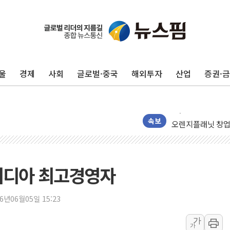
창호 교체하다 난간
장동혁 "규제와 대
울
경제
사회
글로벌·중국
해외투자
산업
증권·
[속보] 종합특검, 
AI에 승부 건 네
日, 4~6월 105조
오렌지플래닛 창업
속보
경찰, '300억대 
[속보] '해병 순직
경찰, '강북구 오피
비디아 최고경영자
전국 그늘막 4만개 
"취약계층에 더 가
26년06월05일 15:23
美·日 환율공조에 
가
가
구리값 사상 최고치