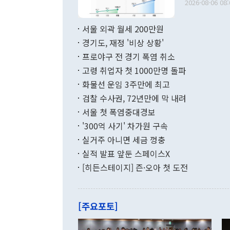
다. [정동영 통일부 장관이 지난달 23일 오후 서울 종로구 정부서울청사에
2026-08-06 08:
료=한국은행] 한국은행이 6일 발표한 '2026년 6월 국제수지(잠정)'에
서 취임 1주년 
면 지난 6월
부 장관 권한
1000만달러
서울 외곽 월세 200만원
발전 구상'을
이에 따라 올
적 갈등 해결
경기도, 재정 '비상 상황'
했다. 경상수
결과 혐오의 
9000만달러
프로야구 전 경기 폭염 취소
년간의 CVI
지 기준 상품
고령 취업자 첫 1000만명 돌파
무너졌다고도 
며 월간 기준
현실을 바꾸는
달러로 38.
화물선 운임 3주만에 최고
를 평화 체제
196.9% 급
검찰 수사권, 72년만에 막 내려
함께 4자 대
수출은 160
지만 이 대통
서울 첫 폭염중대경보
(18.6%) 
화공존 정책이
했다. 통관 기
'300억 사기' 차가원 구속
다"고 지적했
(16.4%)
투리가 잡혀 
실거주 아니면 세금 껑충
월(-10억9
쁜 상황이 초
증가와 유류할
실적 발표 앞둔 스페이스X
9·19 군사
기록했지만 
[히든스테이지] 즌·오아 첫 도전
"우리의 선의
로 전환됐다.
으로 약간의 의문
를 기록해 전
관은 업무보고
는 배당수입
주의에 근거한
줄면서 25억
[주요포토]
라며 "여러분
억1000만달
이 9월 러시
였던 올해 3
며 "정부 차