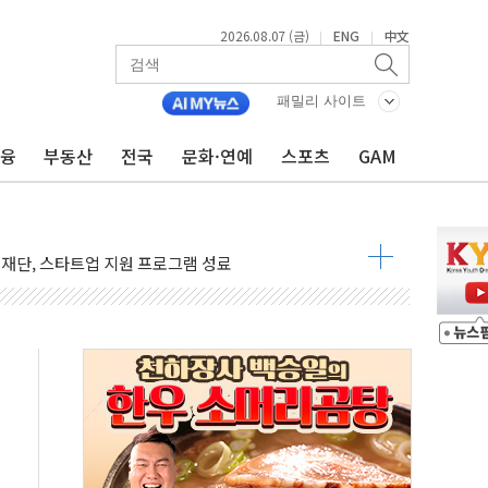
2026.08.07 (금)
ENG
中文
|
|
 무너져…대전서 50대 일용직 추락 사망
패밀리 사이트
출 풀고 재개발·재건축 촉진하는 것이 부동산 정상화"
금융
부동산
전국
문화·연예
스포츠
GAM
'尹 관저 이전 감사 무마' 유병호 감사위원 구속 기소
이버…내년 AI 팩토리 매출 본격화
원 환시 개입...4월 말 '56조원' 사상 최대
재단, 스타트업 지원 프로그램 성료
사기 혐의' 차가원 대표 구속 송치
 책임' 임성근 전 사단장 항소심도 징역 3년 선고
스텔 살인' 50대 남성 구속 송치
육박 7년 새 7배 늘었다...폭염 대책비는 8.6배 증가
혹한 여름"…구윤철, 쪽방촌 폭염 대응상황 점검
유럽 패싱… '유로화 팔아 엔화 부양' 사후 통보만
…'닥터 코퍼'가 말하는 경기 신호가 달라졌다