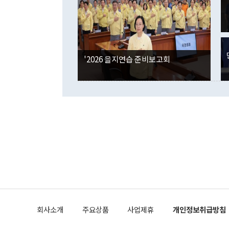
인의 해외투자
은 "그것은 
각각 증가했다
잘랐다. 정 
국인의 국내 
않았다는 점에
감소하며 전월
사합의 복원,
경신했다. 외
권이라는 지적
분기 말 만기
뒤 "여기 업
다. 내국인의
'2026 을지연습 준비보고회
부의 한 소식
다. eoyn2@
를 거쳐 결정
련 부처 장관
하고 대통령의
한 문제"라고 지적했다. 이재명 대통령이
외교 국방 등
2026.08.05 ◆시대착오적 접근, 대북 인식 오류 더욱 문제인 것은 정 장관
의 이같은 주
실과 다른 인
격히 변화하고
못하고 있다는
되뇌는 것은 
법을 호도하고
이나 미국은 
금까지의 북핵
회사소개
주요상품
사업제휴
개인정보취급방침
공하는 방식으
과 중유 제공