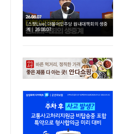
[스팟Live] 더불어민주당 원내대책회의 생중
계｜26.08.07