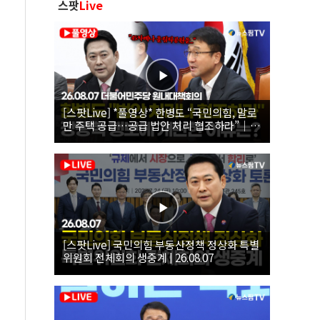
스팟
Live
[스팟Live] *풀영상* 한병도 “국민의힘, 말로
만 주택 공급…공급 법안 처리 협조하라”｜
26.08.07 더불어민주당 원내대책회의
[스팟Live] 국민의힘 부동산정책 정상화 특별
위원회 전체회의 생중계 | 26.08.07