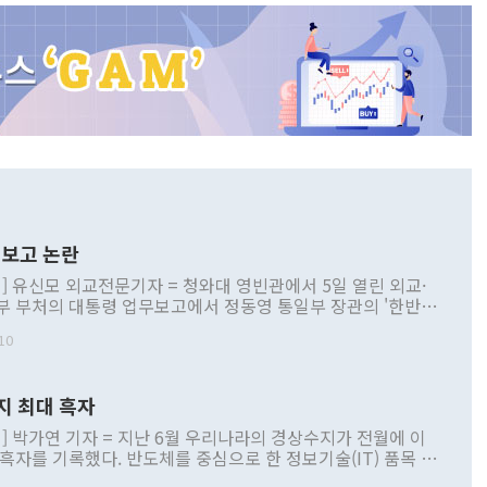
보고 논란
] 유신모 외교전문기자 = 청와대 영빈관에서 5일 열린 외교·
부 부처의 대통령 업무보고에서 정동영 통일부 장관의 '한반도
 구상'과 업무보고 발언이 논란을 빚고 있다. 이날 정 장관의
10
정부 내 조율을 거치지 않은 사안을 정책으로 추진하겠다고 공
는가 하면 사실 관계에 맞지 않은 설명도 있었다. 이재명 대통
로 신중을 기해 달라고 경고했고, 조현 외교부 장관은 '이상
지 최대 흑자
 근거한 비현실적 구상'이라는 비판을 내놨다. 그동안 정 장
책 관련 발언이 물의를 빚은 적은 여러 번 있지만 대통령과 유
] 박가연 기자 = 지난 6월 우리나라의 경상수지가 전월에 이
이 공개적으로 부정적 입장을 표명한 것은 이례적이다. 정 장
 흑자를 기록했다. 반도체를 중심으로 한 정보기술(IT) 품목 수
대북 접근법과 월권을 제어해야 한다는 목소리도 높아지고 있
간 상품수출이 처음으로 1000억달러를 넘어선 영향이다. [자