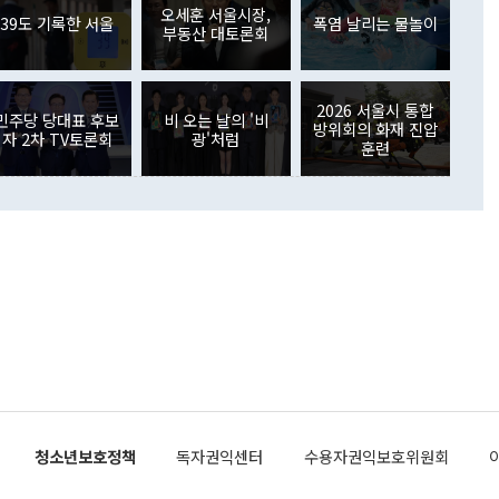
가 80억1000만달러, 외국인의 국내투자가 46억3000만달러
외교부의 몫"이라며 "아직 거기까지 진도가 나가지 않았다"고
오세훈 서울시장,
. 증권투자에서는 외국인의 국내 주식 매도세가 이어졌다. 외
39도 기록한 서울
폭염 날리는 물놀이
부동산 대토론회
장관이 이날 소개한 대북 구상과 설명은 정부 내 조율을 거치지
주식 투자는 차익실현 매도 등의 영향으로 316억1000만달러
서 문제가 있다. 특히 주적 표현 대체와 국호 사용, 9·19 군
(-310억5000만달러)에 이어 역대 최대 순매도 기록을 다시
 4자회담 추진 등은 통일부 장관이 결정할 사안이 아니어서 월
국인의 국내 채권투자는 세계국채지수(WGBI) 자금 유입에도
이 나오고 있다. 이 대통령은 정 장관의 업무보고를 듣고 난
도래 영향으로 증가 폭이 줄어든 52억9000만달러를 기록했
2026 서울시 통합
무보고에 발표했다고 승인난 건 아니다"라고 재차 확인했다. 정
민주당 당대표 후보
비 오는 날의 '비
 해외 증권투자는 주식을 중심으로 35억6000만달러 증가했
방위회의 화재 진압
자 2차 TV토론회
광'처럼
통은 "정 장관의 발언 내용은 대부분 국가안전보장회의(NSC)
newspim.com
훈련
된 사안이 아닌 정 장관의 개인적 생각에 가깝다"며 "안보 관
이 정부의 공식 정책이 아닌 사안을 추진하겠다고 업무보고를
 면전에서 '국군통수권자가 나서야 한다'고 주장한 것은 심각
 5일 청와대 영빈관에서 열린 통일
 외교 안보 부처 업무보고에서 발언하고 있다. [사진=청와대]
장이 현 시점에서 이미 참고가 될 수 없는 과거의 경험 또는 사
식에 기반하고 있다는 것이다. 정 장관이 주장하는 구상은 급
 있는 북한의 전략과 한반도 및 국제 정세를 전혀 반영하지
 비판이 제기되고 있다. 정 장관이 "흘러간 선(先)비핵화만
현실을 바꾸지 못한다"고 언급한 것은 지금까지의 대북 접근
 있다. 북핵 위기 발발 이후 지금까지 모든 핵 협상에서 한국
북한에 선비핵화를 공식적으로 요구한 적이 없기 때문이다. 지
 협상은 북한의 비핵화 조치에 한·미가 상응하는 대가를 제
로 이뤄졌다. 1994년 북·미 제네바 기본합의는 핵시설 동결
청소년보호정책
독자권익센터
수용자권익보호위원회
의 교환이었다. 2005년 9.19 공동성명도 북한의 비핵화 조치