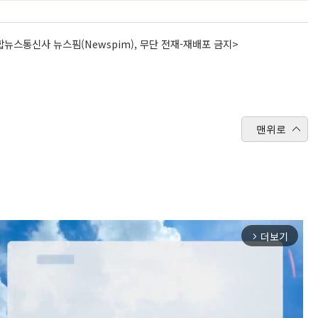
뉴스통신사 뉴스핌(Newspim), 무단 전재-재배포 금지>
맨위로
더보기
arrow_forward_ios