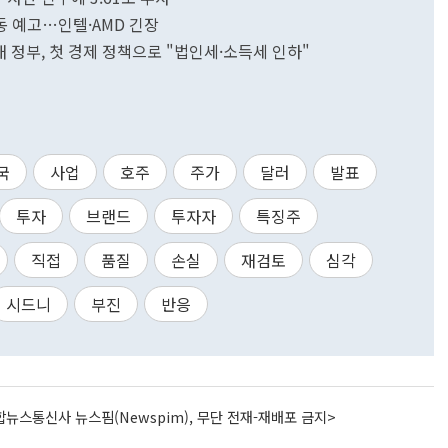
동 예고…인텔·AMD 긴장
새 정부, 첫 경제 정책으로 "법인세·소득세 인하"
국
사업
호주
주가
달러
발표
투자
브랜드
투자자
특징주
직접
품질
손실
재검토
심각
시드니
부진
반응
뉴스통신사 뉴스핌(Newspim), 무단 전재-재배포 금지>