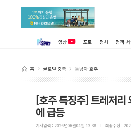
영상
포토
정치
정책·서
홈
글로벌·중국
동남아·호주
[호주 특징주] 트레저리 
에 급등
기사입력 :
2026년06월04일 13:38
최종수정 :
20