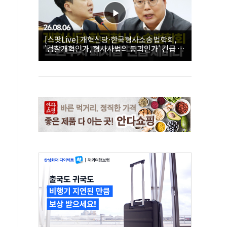
[스팟Live] 개혁신당·한국형사소송법학회,
'검찰개혁인가, 형사사법의 붕괴인가' 긴급 세
미나｜26.08.06