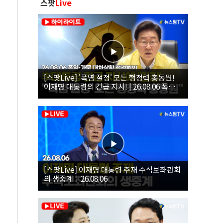
스팟
Live
[스팟Live] '폭염 절정' 모든 행정력 총동원!
이재명 대통령의 긴급 지시! | 26.08.06 폭염•
가뭄 대처상황 점검회의
[스팟Live] 이재명 대통령 주재 수석보좌관회
의 생중계｜26.08.06