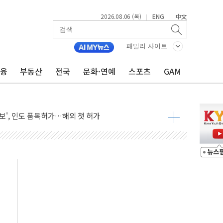
2026.08.06 (목)
ENG
中文
|
|
패밀리 사이트
금융
부동산
전국
문화·연예
스포츠
GAM
외면한 세제개편"…용산공원 훼손 안 돼
획 없다"…전직 대통령 예우 대상 제외·국민 정서 고려
', 인도 품목허가…해외 첫 허가
 항소심 21일 첫 공판…1심은 시장직 상실형
 퍼즐'…현대홈쇼핑 1.2조 투자자산 떼낸다
논란...법조계 "법적근거 없어, 위법수집증거 가능성"
 확산, 식품안전 점검 강화
름의 베선트식 QE..."연준에 부담 가중"
 탄핵 공감, 사실 아니다…대법관 신속 제청 해야"
록
9도 기록