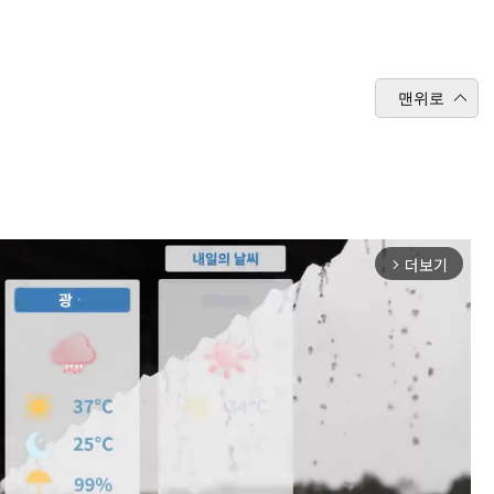
맨위로
더보기
arrow_forward_ios