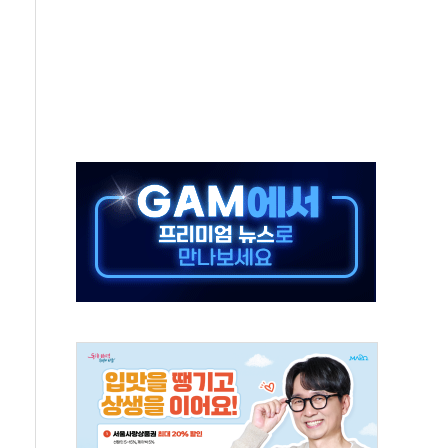
 외신에서나 보던 일"…전방위 대응 지시
원 중앙협의회와 맞손…수용자·가족 법률지원 확대
즈 워 챔피언십 개최
승무원 공개채용
 장착 의무화 추진..."업계 성장 저해" 우려도
 인수 추진
세청, 해상 마약밀수 '3중 차단'
 유치…일본·동남아 사업 확대
장기화 시 주택수요 위축 우려"