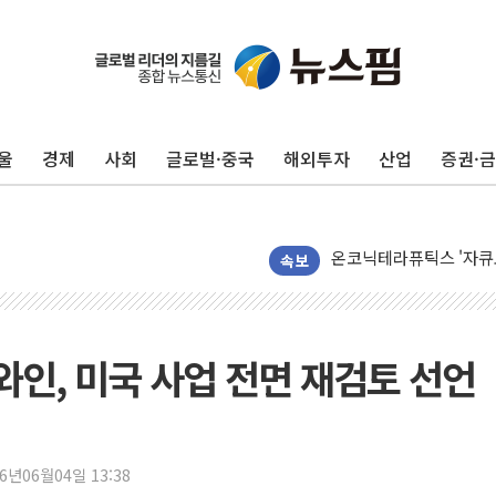
울
경제
사회
글로벌·중국
해외투자
산업
증권·
오세훈 "서민 전·월세 
보훈부 "노태우 참배 계
온코닉테라퓨틱스 '자큐보
오세훈 '여론조사 대납'
속보
현대百 지주체제 '마지막
'檢 합수본 참여' 여부 
中 '항생제 개구리' 파장
와인, 미국 사업 전면 재검토 선언
'엔화 방어 공조'라는 이
청와대 "조희대 대법원장
서울 최고 기온 39도 기
26년06월04일 13:38
폭염 이어지는 서울... 3