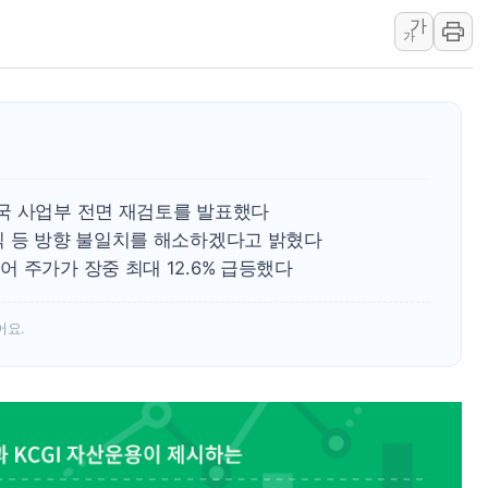
가
李대통령 "40도 폭염,
가
법무법인 YK, 교정위
컴투스, 8일부터 서머너
제주항공, 하반기 객실
인도, 차량 간 통신시스템
Sh수협은행, 상상인증권
국 사업부 전면 재검토를 발표했다
무역선부터 요트까지...관
익 등 방향 불일치를 해소하겠다고 밝혔다
서연컴퍼니, 시드 투자
 주가가 장중 최대 12.6% 급등했다
피치 "韓 코스피 약세 
어요.