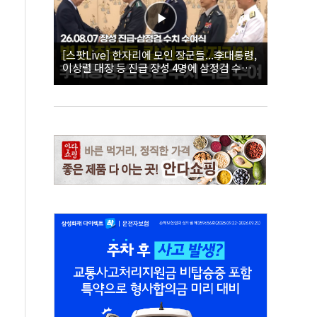
[스팟Live] 한자리에 모인 장군들...李대통령,
이상렬 대장 등 진급 장성 4명에 삼정검 수치
직접 수여｜26.08.07 장성 진급·삼정검 수치
수여식