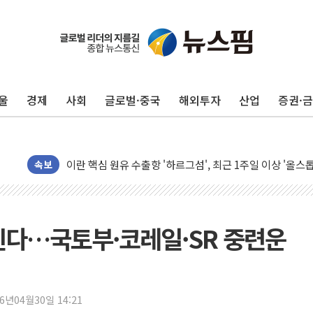
유럽증시, 美 고용 예상 밖 부진에 연준 금리 인상 가능성 
미 연준 매파 기세 꺾이나…고용 감소에 9월 동결 전망 우
[종합] 이슬람 수니파 3국, '공동방위협정' 체결… 이스라
울
경제
사회
글로벌·중국
해외투자
산업
증권·
트럼프, 백신·자폐증 행정명령 검토…"이르면 다음 주"
美 항소법원, 백악관 무도회장 공사 중단 명령…트럼프 제
이란 핵심 원유 수출항 '하르그섬', 최근 1주일 이상 '올스
美 고용 쇼크에 엔화 장중 급등…시장은 "또 개입했나" 촉
속보
[AI MY 뉴스] 뉴욕 반도체주 프리뷰...美 고용 쇼크에 반도
뉴욕증시 프리뷰, 美 고용 쇼크에 금리 인상 우려 후퇴…나
[종합] 美 7월 고용 2만3000명 감소 '쇼크'…9월 금리 인
달린다…국토부·코레일·SR 중련운
[사진] 이슬람 수니파 3개국, 공동방위협정 체결
뉴욕증시 개장 전 특징주...아틀라시안·클라우드플레어
보훈부, 미 DPAA와 MOU… "6·25 미군 실종자 7359명
26년04월30일 14:21
트럼프 "금리 내려야"…파월 때와 달리 워시엔 톤 낮춰