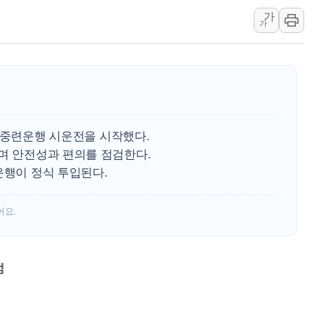
가
특정 정치인 측근 포항시 정책특보 내정설...포항시 '시끌'
가
李 "해남 태양광, 대한민국 다음 100년 밑거름…수도권 집
李 대통령, '6시간 마라톤 부동산 2차 회의' 주재… "전폭
트럼프, 中 겨냥 폴리실리콘 관세 15% 부과…美 태양광주
[사진] 빈살만과 에르도안의 만남
이란와이어 "이란 최고지도자 위독…곧 사망해도 놀랍지 
RT 중련운행 시운전을 시작했다.
하며 안전성과 편의를 점검한다.
운행이 정식 투입된다.
어요.
검