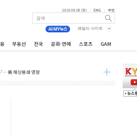
2026.08.08 (토)
ENG
中文
|
|
낮아지며 상승… STOXX 600 지수는 나흘 연속 최고치
세
패밀리 사이트
엘·이란 위협에 맞설 자체 억지력 강화
금융
부동산
전국
문화·연예
스포츠
GAM
동
톱'… 美 해상봉쇄 영향
각
체주 '활짝'
스닥 선물 1%대 상승
상 기대 후퇴
·태양광주↑ VS 트레이드데스크·웬디스↓
 끝까지 찾겠다"