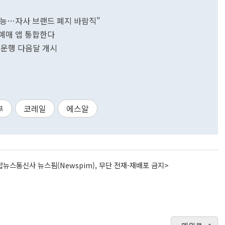
가능…자사 브랜드 폐지 바람직"
월 예매 앱 통합한다
 운행 다음달 개시
부
코레일
에스알
뉴스통신사 뉴스핌(Newspim), 무단 전재-재배포 금지>