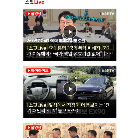
스팟
Live
[스팟Live] 李대통령 "국가폭력 피해자, 국가
가 치유해야…국가 책임 유효기간 없어"｜
26.08.07 국가폭력 피해자 위로 오찬
[스팟Live] 일상에서 장점이 더 돋보이는 '전
기 패밀리 SUV' 볼보 EX90