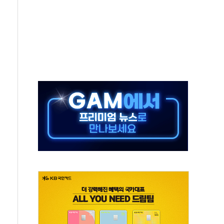
중 완화 전환점"
적 공급 확대·속도전 총력"
 급등
않아"