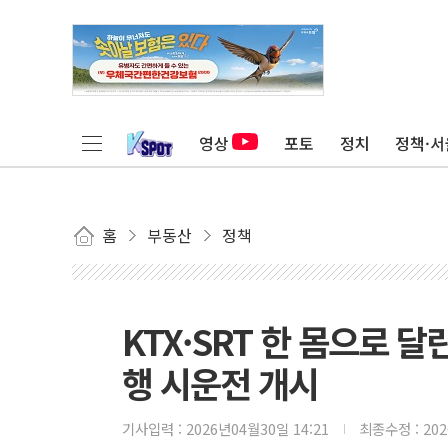
영상
포토
정치
정책·서
홈
부동산
정책
KTX·SRT 한 몸으로 
행 시운전 개시
기사입력 :
2026년04월30일 14:21
최종수정 :
20