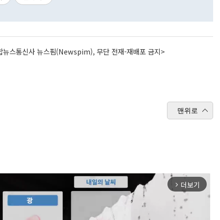
뉴스통신사 뉴스핌(Newspim), 무단 전재-재배포 금지>
맨위로
더보기
arrow_forward_ios