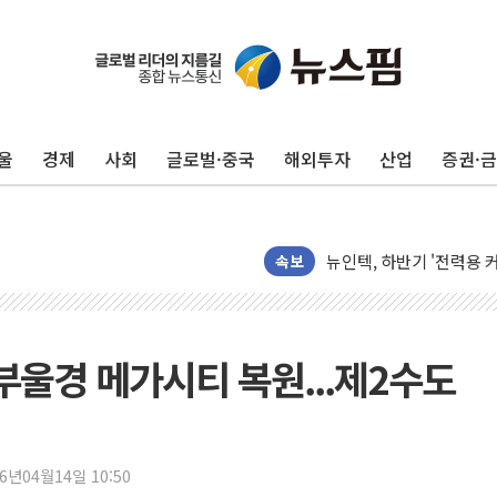
울
경제
사회
글로벌·중국
해외투자
산업
증권·
[단독] "입주민 갑질 아
유인우주선 달 착륙지 선정
뉴인텍, 하반기 '전력용 
듀오백 정관영 대표, 자사
속보
BGF리테일, 2분기 영업익
휴젤, 매출 2545억원·
포스코, 희귀가스 사업 
부울경 메가시티 복원...제2수도
진원생명과학, '코로나19 
경북도·대구시 '2차 공공기
서울 아파트값 0.26%
26년04월14일 10:50
효성중공업, 덴마크에 초고