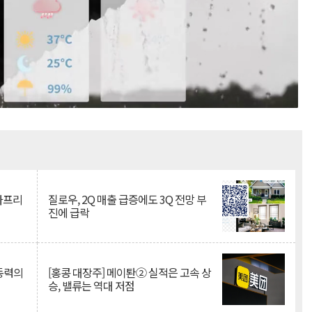
Mute
·아프리
질로우, 2Q 매출 급증에도 3Q 전망 부
진에 급락
 동력의
[홍콩 대장주] 메이퇀② 실적은 고속 상
승, 밸류는 역대 저점