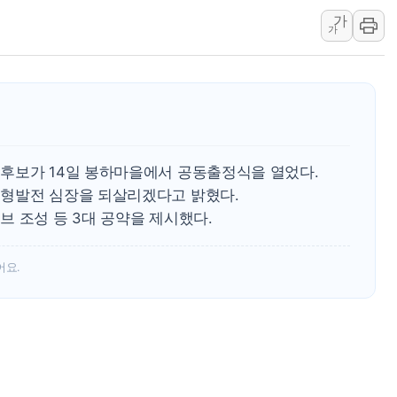
가
딥시크, AI 서비스 가격 
가
CJ프레시웨이, 2분기 영
초박빙 경선에 친명계 '추가
구리시 입주업종 확대…'
KCC, 실적은 주춤했지만
정점식 "사관학교 통합 정
후보가 14일 봉하마을에서 공동출정식을 열었다.
장동혁 "李대통령 재판 
균형발전 심장을 되살리겠다고 밝혔다.
日, 아키타에 일본 최대 
 조성 등 3대 공약을 제시했다.
[종합] 李대통령 "취약계
어요.