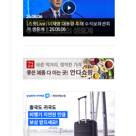
[스팟Live] 이재명 대통령 주재 수석보좌관회
의 생중계｜26.08.06