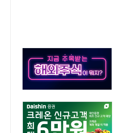
대대적 인상 계획...업계 파장 예고
업익 14.2% 감소…"온라인 사업으로 성장"
 투표' 요구...친청계 응집력 '희석' 전략 통할까
현대 테라타워 구리갈매' 공급
…'매출 절반' 실리콘 반등에 하반기 기대
치 프레임에 졸속 추진…'잼데믹' 안보까지 몰고 와"
재개해야 여론조사 51.9%…그것이 국민의 뜻"
규모의 AI 데이터센터 건설 추진
층 안부에 AI 활용…이주노동자 폭염 방치, 국격 훼손"