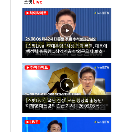
스팟
Live
[스팟Live] 李대통령 "사상 최악 폭염, 대응에
행정력 총동원...취약계층·야외근로자 보호에
힘써야"｜26.08.06 제42차 대통령 주재 수석
보좌관회의
[스팟Live] '폭염 절정' 모든 행정력 총동원!
이재명 대통령의 긴급 지시! | 26.08.06 폭염•
가뭄 대처상황 점검회의