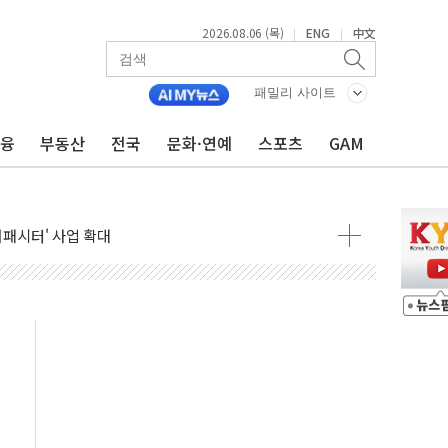
2026.08.06 (목)
ENG
中文
|
|
패밀리 사이트
금융
부동산
전국
문화·연예
스포츠
GAM
니다"…원주 A아파트 '입주민 3인방' 정면 반박
 밑그림, 중국 全月 1대 5백만 지질도 완성
커패시터' 사업 확대
주 추가 매입
 849억원…전년 比 22.3%↑
영업익 1037억원…상반기 역대 최대
항공우주·방산으로 넓힌다
DNA 백신 플랫폼' 美 특허 확보
관 이전' 대응 '맞손'
↑…상승폭 커졌지만 고가주택 밀집된 강남·서초 둔화
압변압기 첫 공급...국가 전력망에 첫 입성