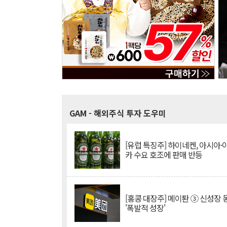
GAM
- 해외주식 투자 도우미
[유럽 특징주] 하이네켄, 아시아
카 수요 호조에 판매 반등
[홍콩 대장주] 메이퇀 ③ 신성장
'폭발적 성장'