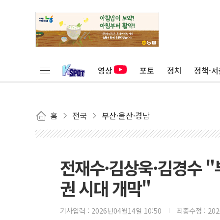
영상
포토
정치
정책·서
홈
전국
부산·울산·경남
전재수·김상욱·김경수 "
권 시대 개막"
기사입력 :
2026년04월14일 10:50
최종수정 :
20