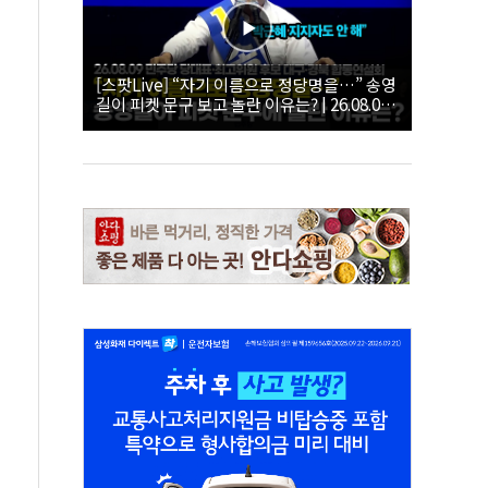
[스팟Live] “자기 이름으로 정당명을…” 송영
길이 피켓 문구 보고 놀란 이유는? | 26.08.09
더불어민주당 당대표·최고위원 후보 대구·경
북 합동연설회