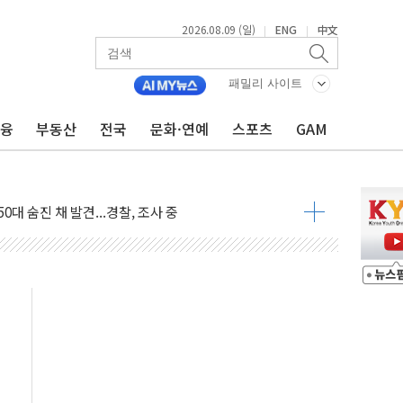
2026.08.09 (일)
ENG
中文
|
|
패밀리 사이트
금융
부동산
전국
문화·연예
스포츠
GAM
고 발생…작업자 1명 숨져
철강 AI융합실증센터' 들어선다
대 숨진 채 발견...경찰, 조사 중
.48%p 차 선두 유지...金 46.01% vs 鄭 44.53%
기 당선...합산득표율 68.63%
해 10대 구속…범행 후 반려견도 죽여
 정청래에 승리…金 48.54% vs 鄭 44.40%
경선 결과...김민석 48.54% 정청래 44.40%
발표...김민석 47.37% 정청래 45.71% 송영길 6.92%
발표...정청래 47.82% 김민석 46.35% 송영길 5.83%