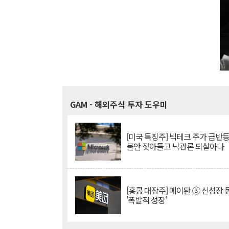
GAM
- 해외주식 투자 도우미
[미국 특징주] 빅테크 주가 급반등..
불안 잦아들고 낙관론 되살아나
[홍콩 대장주] 메이퇀 ③ 신성장
'폭발적 성장'