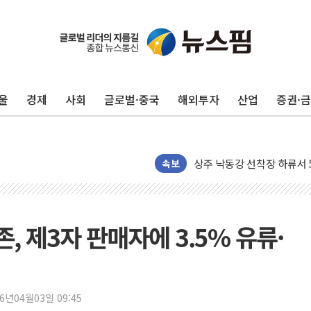
울
경제
사회
글로벌·중국
해외투자
산업
증권·
평택 진위면 공장서 질식사
포항 블루밸리 국가산단에 '
상주 낙동강 선착장 하류서 50
속보
[종합] 김민석, 정청래에 누적 1
민주당 경북도당위원장에 오중
인천서 말다툼 중 어머니 살
존, 제3자 판매자에 3.5% 유류·
김민석, 강원·대구·경북 경선서
[속보] 민주, 강원·대구·경북 
[속보] 민주, 경북 경선 결과 
26년04월03일 09:45
[속보] 민주, 대구 경선 결과 