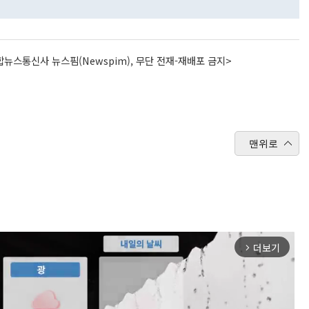
뉴스통신사 뉴스핌(Newspim), 무단 전재-재배포 금지>
맨위로
더보기
arrow_forward_ios