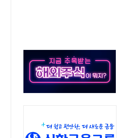
발표...김민석 50.30% 정청래 41.94% 송영길 7.76%
객 400명 맞이…"마음 잇는 시간 되길"
 지급 확정되나…재상고 앞두고 막판 셈법
'행복상자' 전달
극기 거꾸로' 논란…이틀만에 철거
 예술·체육요원 최대 33% 감축
 역대 최대폭 감소한 9.4%↓…유통업계 양극화 심화
 특사'로 콜롬비아 대통령 취임식 참석
시간당 30mm 강한 비...호우 피해 없어
방…野 "청년 우롱 기괴" vs 與 "송구한 해프닝"