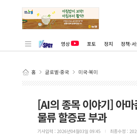
영상
포토
정치
정책·서
홈
글로벌·중국
미국·북미
[AI의 종목 이야기] 아마
물류 할증료 부과
기사입력 :
2026년04월03일 09:45
최종수정 :
20