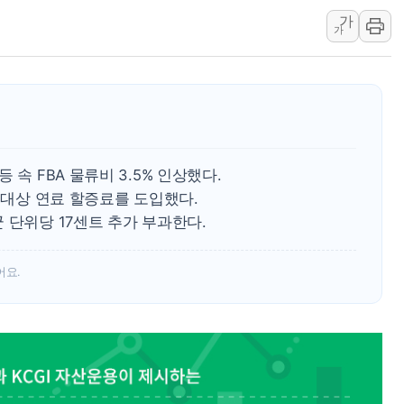
가
[속보] 민주, 강원 경선 결과 
가
정재헌 CEO, SKT 장기고
최태원, 노소영에 9440억
하나금융, 명동 소상공인에 
인천시 광복절 현수막 '태
병무청, 보충역 전면 손질…
 속 FBA 물류비 3.5% 인상했다.
홈플러스發 대형마트 판매,
자 대상 연료 할증료를 도입했다.
윤준병·이해민 의원, '정부
 단위당 17센트 추가 부과한다.
'호우·산사태 주의보' 울진 
여야, 황희 '버스 하우스' 공
어요.