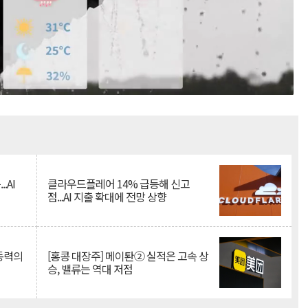
Mute
.AI
클라우드플레어 14% 급등해 신고
점...AI 지출 확대에 전망 상향
 동력의
[홍콩 대장주] 메이퇀② 실적은 고속 상
승, 밸류는 역대 저점