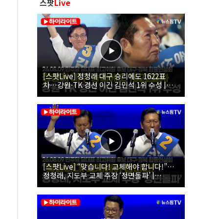
스팟
Live
[스팟Live] 정청래 대구 승리에도 1622표
차…강원·TK 경선 이긴 김민석 1위 수성 |
26.08.09 더불어민주당 당대표·최고위원 후
보 대구·경북 합동연설회
[스팟Live] “맞습니다! 교체해야 합니다!”…
정청래, 지도부 교체 주장 ‘정면돌파’ |
26.08.09 더불어민주당 당대표·최고위원 후
보 대구·경북 합동연설회