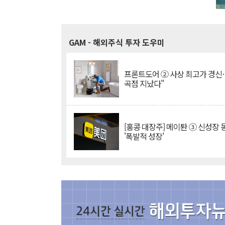
GAM
- 해외주식 투자 도우미
프론트도어 ② 사상 최고가 경신
곡점 지났다"
[홍콩 대장주] 메이퇀 ③ 신성장
'폭발적 성장'