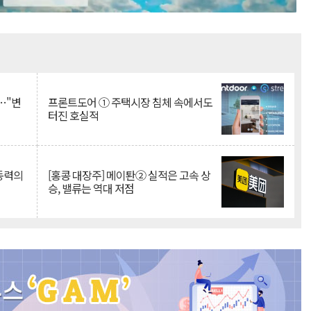
Mute
…"변
프론트도어 ① 주택시장 침체 속에서도
터진 호실적
 동력의
[홍콩 대장주] 메이퇀② 실적은 고속 상
승, 밸류는 역대 저점