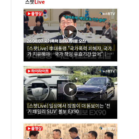
스팟
Live
[스팟Live] 李대통령 "국가폭력 피해자, 국가
가 치유해야…국가 책임 유효기간 없어"｜
26.08.07 국가폭력 피해자 위로 오찬
[스팟Live] 일상에서 장점이 더 돋보이는 '전
기 패밀리 SUV' 볼보 EX90