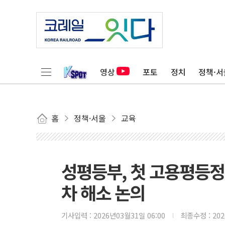
영상
포토
정치
정책·서
홈
정책·서울
교육
성평등부, 첫 고용평등
차 해소 논의
기사입력 :
2026년03월31일 06:00
최종수정 :
20