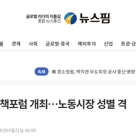
울
경제
사회
글로벌·중국
해외투자
산업
증권·
[종합] 이슬람 수니파 3국, '공동방위협정' 
트럼프, 백신·자폐증 행정명령 검토…"이르면
美 항소법원, 백악관 무도회장 공사 중단 명
속보
이란의 핵심 원유 수출항 '하르그섬', 최근 1
美 고용 쇼크에 엔화 장중 급등…시장은 "또 
[AI MY 뉴스] 뉴욕 반도체주 프리뷰...美 고
정책포럼 개최…노동시장 성별 격
뉴욕증시 프리뷰, 美 고용 쇼크에 금리 인상 
[종합] 美 7월 고용 2만3000명 감소 '쇼크'
[사진] 이슬람 수니파 3개국, 공동방위협정 
26년03월31일 06:00
뉴욕증시 개장 전 특징주...아틀라시안·클