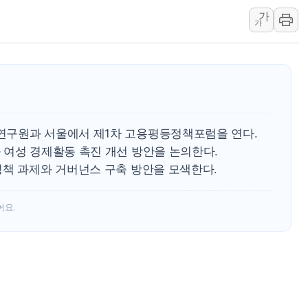
가
보훈부, 미 DPAA와 MOU… "6·25 미군 실
가
트럼프 "금리 내려야"…파월 때와 달리 워시엔
특정 정치인 측근 포항시 정책특보 내정설...포
李 "해남 태양광, 대한민국 다음 100년 밑거
李 대통령, '6시간 마라톤 부동산 2차 회의'
트럼프, 中 겨냥 폴리실리콘 관세 15% 부과
연구원과 서울에서 제1차 고용평등정책포럼을 연다.
[사진] 빈살만과 에르도안의 만남
 여성 경제활동 촉진 개선 방안을 논의한다.
이란와이어 "이란 최고지도자 위독…곧 사망
정책 과제와 거버넌스 구축 방안을 모색한다.
남동발전, 해남군에 국내 최대 규모 400MW 
[인도증시] 중동 불안 속 유가 상승에 소폭 하락
어요.