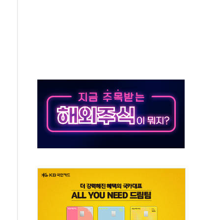
종자 7359명 끝까지 찾겠다"
 톤 낮춰
항시 '시끌'
름…수도권 집중 완화 전환점"
 주재… "전폭적 공급 확대·속도전 총력"
…美 태양광주 급등
해도 놀랍지 않아"
태양광 착공…여의도 1.6배 규모
...금융주 낙폭 커