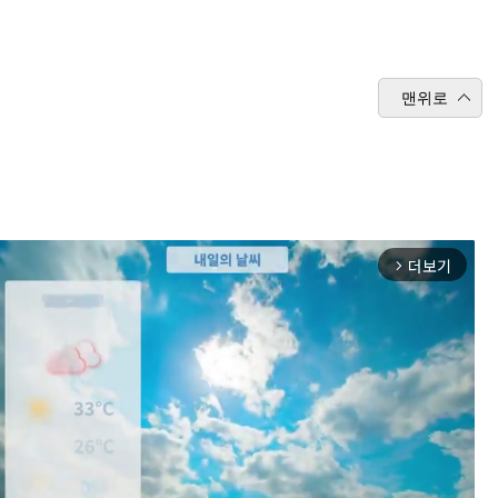
맨위로
더보기
arrow_forward_ios