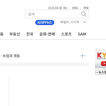
2026.08.08 (토)
ENG
中文
|
|
패밀리 사이트
금융
부동산
전국
문화·연예
스포츠
GAM
체결… 이스라엘·이란 위협에 맞설 자체 억지력 강화
 다음 주"
령…트럼프 제동
주일 이상 '올스톱'… 美 해상봉쇄 영향
개입했나" 촉각
용 쇼크에 반도체주 '활짝'
우려 후퇴…나스닥 선물 1%대 상승
…9월 금리 인상 기대 후퇴
체결
라우드플레어·태양광주↑ VS 트레이드데스크·웬디스↓