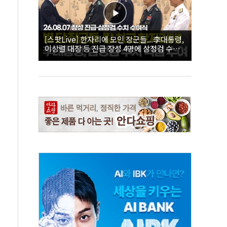
[스팟Live] 한자리에 모인 장군들...李대통령,
이상렬 대장 등 진급 장성 4명에 삼정검 수치
직접 수여｜26.08.07 장성 진급·삼정검 수치
수여식