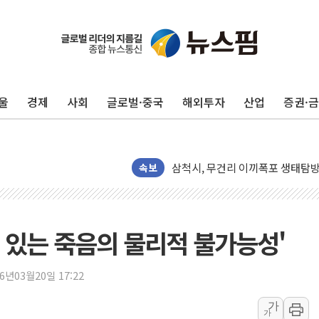
울
경제
사회
글로벌·중국
해외투자
산업
증권·
해군1함대 '창설 80주년' 기념식.
원주시, 첨단의료복합단지 지정 준
삼척시, 무건리 이끼폭포 생태탐방
전남광주 화정역 인근 도로 4중 
속보
청도 문수리 야산서 산불 진화 중.
'해병 순직 책임' 임성근 전 사단장
헥토이노베이션, 상반기 매출 첫 2
 있는 죽음의 물리적 불가능성'
우리은행, 고창해상풍력에 4000억
NH농협은행, 모두투어 제휴 여행
26년03월20일 17:22
민병덕 "오늘 67개 점포 영업 재
가
가
하나금융이 쏘아 올린 CIFO, 