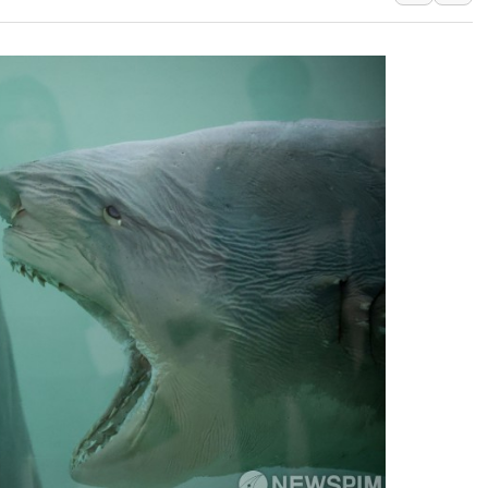
종합특검, '尹 관저 이전 감사 무마
코스피·코스닥 오전 동반 하락…내
'입추'인데 연일 찜통더위…김성환
"최대 2시간 앞서 침수 예측"…건
유니슨 "국내생산세액공제·인증제
창호 교체하다 난간 무너져…대전서
장동혁 "규제와 대출 풀고 재개발
[속보] 종합특검, '尹 관저 이전 
AI에 승부 건 네이버…내년 AI 