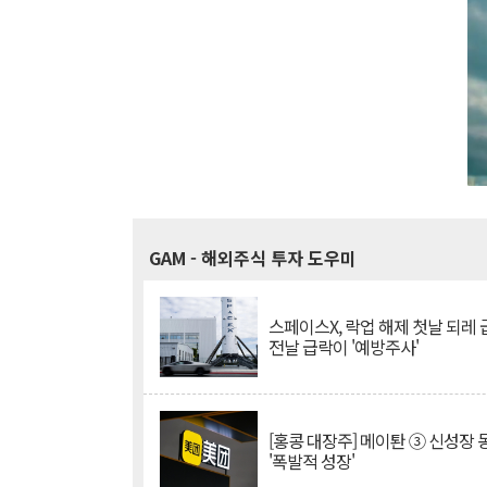
GAM
- 해외주식 투자 도우미
스페이스X, 락업 해제 첫날 되레 급
전날 급락이 '예방주사'
[홍콩 대장주] 메이퇀 ③ 신성장
'폭발적 성장'