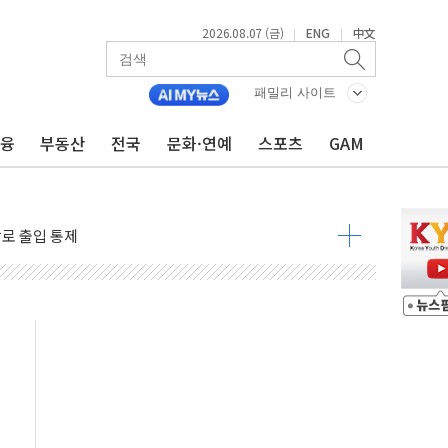
2026.08.07 (금)
ENG
中文
|
|
패밀리 사이트
금융
부동산
전국
문화·연예
스포츠
GAM
..지역축제 '불금전파, 송정'과 상생
비 본격화…'AI 데이터 기반 메디테크 혁신허브' 구상
로 출입 통제
추돌…1명 심정지·5명 부상
..진화헬기 3대 투입
 항소심도 징역 3년
000억원 돌파
 금융 지원
적금 완판
개...장바구니에 홈플러스 담아달라" 호소
금융지주 포용금융 조직개편 신호탄