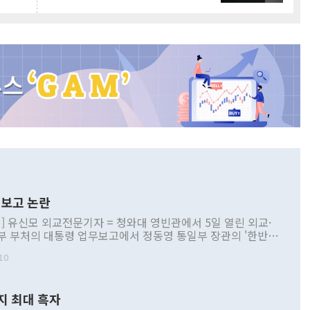
보고 논란
] 유신모 외교전문기자 = 청와대 영빈관에서 5일 열린 외교·
부 부처의 대통령 업무보고에서 정동영 통일부 장관의 '한반도
 구상'과 업무보고 발언이 논란을 빚고 있다. 이날 정 장관의
10
정부 내 조율을 거치지 않은 사안을 정책으로 추진하겠다고 공
는가 하면 사실 관계에 맞지 않은 설명도 있었다. 이재명 대통
로 신중을 기해 달라고 경고했고, 조현 외교부 장관은 '이상
지 최대 흑자
 근거한 비현실적 구상'이라는 비판을 내놨다. 그동안 정 장