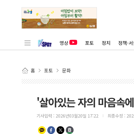
영상
포토
정치
정책·서
홈
포토
문화
'살아있는 자의 마음속에
기사입력 :
2026년03월20일 17:22
최종수정 :
20