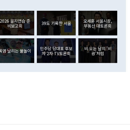
6000만달러 흑자를 나타냈다. 금융계정 순자산은 6월 중 467
들께서 디스카운트해 주시면 좋겠다"고 선을 그었다. 정 장관
러 증가해 월간 기준 역대 최대 증가 폭을 기록했다. 종전 최대
아 블라디보스토크에서 열리는 '동방경제포럼(EEF)'을 언급하
월(369억9000만달러)을 넘어선 것이다. 직접투자에서는 내국
원에서 (참석을) 검토하고 있다"고 발언한 데 대해서도 조 장관
가 80억1000만달러, 외국인의 국내투자가 46억3000만달러
외교부의 몫"이라며 "아직 거기까지 진도가 나가지 않았다"고
2026 을지연습 준
오세훈 서울시장,
. 증권투자에서는 외국인의 국내 주식 매도세가 이어졌다. 외
39도 기록한 서울
비보고회
부동산 대토론회
장관이 이날 소개한 대북 구상과 설명은 정부 내 조율을 거치지
주식 투자는 차익실현 매도 등의 영향으로 316억1000만달러
서 문제가 있다. 특히 주적 표현 대체와 국호 사용, 9·19 군
(-310억5000만달러)에 이어 역대 최대 순매도 기록을 다시
 4자회담 추진 등은 통일부 장관이 결정할 사안이 아니어서 월
국인의 국내 채권투자는 세계국채지수(WGBI) 자금 유입에도
이 나오고 있다. 이 대통령은 정 장관의 업무보고를 듣고 난
도래 영향으로 증가 폭이 줄어든 52억9000만달러를 기록했
무보고에 발표했다고 승인난 건 아니다"라고 재차 확인했다. 정
민주당 당대표 후보
비 오는 날의 '비
 해외 증권투자는 주식을 중심으로 35억6000만달러 증가했
폭염 날리는 물놀이
자 2차 TV토론회
광'처럼
통은 "정 장관의 발언 내용은 대부분 국가안전보장회의(NSC)
newspim.com
된 사안이 아닌 정 장관의 개인적 생각에 가깝다"며 "안보 관
이 정부의 공식 정책이 아닌 사안을 추진하겠다고 업무보고를
 면전에서 '국군통수권자가 나서야 한다'고 주장한 것은 심각
 5일 청와대 영빈관에서 열린 통일
 외교 안보 부처 업무보고에서 발언하고 있다. [사진=청와대]
장이 현 시점에서 이미 참고가 될 수 없는 과거의 경험 또는 사
식에 기반하고 있다는 것이다. 정 장관이 주장하는 구상은 급
 있는 북한의 전략과 한반도 및 국제 정세를 전혀 반영하지
 비판이 제기되고 있다. 정 장관이 "흘러간 선(先)비핵화만
현실을 바꾸지 못한다"고 언급한 것은 지금까지의 대북 접근
 있다. 북핵 위기 발발 이후 지금까지 모든 핵 협상에서 한국
북한에 선비핵화를 공식적으로 요구한 적이 없기 때문이다. 지