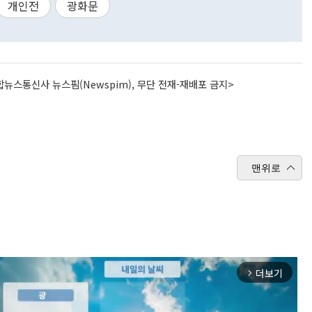
개인전
광화문
뉴스통신사 뉴스핌(Newspim), 무단 전재-재배포 금지>
맨위로
더보기
arrow_forward_ios