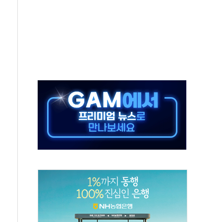
' 유병호 구속 기소
린 종목이 두 배 넘어
 기후부 장관 "예측범위 벗어나도 즉시대응"
설연, AI 위험기상 기술 개발
도 개선 수혜 기대"
 50대 일용직 추락 사망
·재건축 촉진하는 것이 부동산 정상화"
감사 무마' 유병호 감사위원 구속 기소
팩토리 매출 본격화