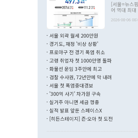
관의 대북 정
[서울=뉴스핌
관 부처 장관
어 역대 최대
관의 무리한 
출 호조로 월
다. [정동영 통일부 장관이 지난달 23일 오후 서울 종로구 정부서울청사에
2026-08-06 08:
료=한국은행] 한국은행이 6일 발표한 '2026년 6월 국제수지(잠정)'에
서 취임 1주년 
면 지난 6월
부 장관 권한
1000만달러
서울 외곽 월세 200만원
발전 구상'을
이에 따라 올
적 갈등 해결
경기도, 재정 '비상 상황'
했다. 경상수
결과 혐오의 
9000만달러
프로야구 전 경기 폭염 취소
년간의 CVI
지 기준 상품
고령 취업자 첫 1000만명 돌파
무너졌다고도 
며 월간 기준
현실을 바꾸는
달러로 38.
화물선 운임 3주만에 최고
를 평화 체제
196.9% 급
검찰 수사권, 72년만에 막 내려
함께 4자 대
수출은 160
지만 이 대통
서울 첫 폭염중대경보
(18.6%) 
화공존 정책이
했다. 통관 기
'300억 사기' 차가원 구속
다"고 지적했
(16.4%)
투리가 잡혀 
실거주 아니면 세금 껑충
월(-10억9
쁜 상황이 초
증가와 유류할
실적 발표 앞둔 스페이스X
9·19 군사
기록했지만 
[히든스테이지] 즌·오아 첫 도전
"우리의 선의
로 전환됐다.
으로 약간의 의문
를 기록해 전
관은 업무보고
는 배당수입
주의에 근거한