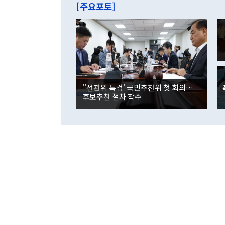
줄면서 25억
[주요포토]
라며 "여러분
억1000만달
이 9월 러시
였던 올해 3
며 "정부 차
인의 해외투자
은 "그것은 
각각 증가했다
잘랐다. 정 
국인의 국내 
않았다는 점에
감소하며 전월
사합의 복원,
경신했다. 외
권이라는 지적
분기 말 만기
뒤 "여기 업
다. 내국인의
''선관위 특검' 국민추천위 첫 회의…
부의 한 소식
다. eoyn2@
후보추천 절차 착수
를 거쳐 결정
련 부처 장관
하고 대통령의
한 문제"라고 지적했다. 이재명 대통령이
외교 국방 등
2026.08.05 ◆시대착오적 접근, 대북 인식 오류 더욱 문제인 것은 정 장관
의 이같은 주
실과 다른 인
격히 변화하고
못하고 있다는
되뇌는 것은 
법을 호도하고
이나 미국은 