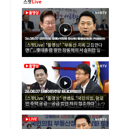
스팟
Live
[스팟Live] *풀영상* "부동산 지옥 고집한다
면!"...李대통령 향한 장동혁의 서슬퍼런 일갈
| 26.08.07 국민의힘 부동산정책 정상화 특별
위원회 전체회의
[스팟Live] *풀영상* 한병도 “국민의힘, 말로
만 주택 공급…공급 법안 처리 협조하라”｜
26.08.07 더불어민주당 원내대책회의