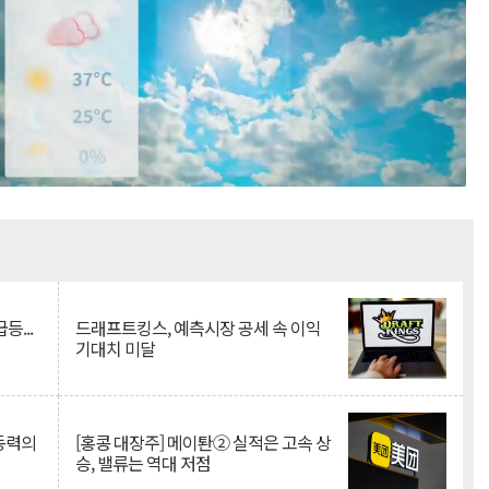
Mute
등...
드래프트킹스, 예측시장 공세 속 이익
기대치 미달
 동력의
[홍콩 대장주] 메이퇀② 실적은 고속 상
승, 밸류는 역대 저점