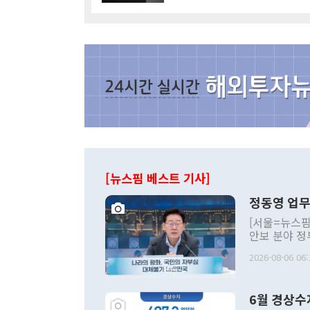
[뉴스핌 베스트 기사]
정동영 업무
[서울=뉴스핌
안보 분야 정
평화공존 발전
2026-08-06 06:
발언 중에는 
언한 것이 있
령은 공개적으
6월 경상수
주의적 희망에